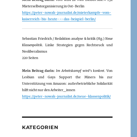
Mieterselbstorganisierung in Ost-Berlin
https://peter-nowak-journalist.de/mieterkampfe-vom-
kaiserreich-bis-heute-–-das-beispiel-berlin/
Sebastian Friedrich / Redaktion analyse & kritik (Hg.)
Neue
Klassenpolitik
. Linke Strategien gegen Rechtsruck und
Neoliberalismus
220 Seiten
Mein Beitrag darin:
Im Arbeitskampf wird’s konkret
. Von
Lesbian und Gays Support the Miners bis zur
Unterstützung von Amazon: außerbetriebliche Solidarität
hilft nicht nur den Arbeiter_innen
https://peter-nowak-journalist.de/neue-klassenpolitik/
KATEGORIEN