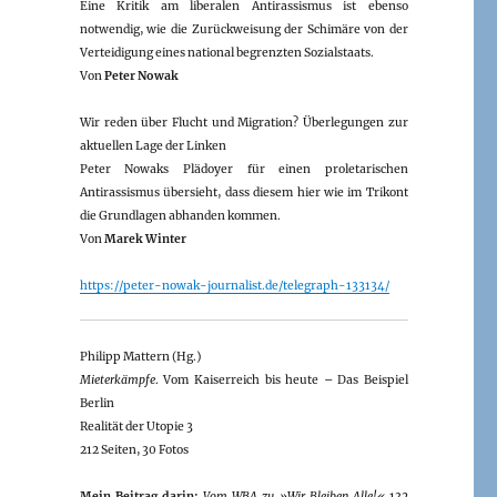
Eine Kritik am liberalen Antirassismus ist ebenso
notwendig, wie die Zurückweisung der Schimäre von der
Verteidigung eines national begrenzten Sozialstaats.
Von
Peter Nowak
Wir reden über Flucht und Migration? Überlegungen zur
aktuellen Lage der Linken
Peter Nowaks Plädoyer für einen proletarischen
Antirassismus übersieht, dass diesem hier wie im Trikont
die Grundlagen abhanden kommen.
Von
Marek Winter
https://peter-nowak-journalist.de/telegraph-133134/
Philipp Mattern (Hg.)
Mieterkämpfe
. Vom Kaiserreich bis heute – Das Beispiel
Berlin
Realität der Utopie 3
212 Seiten, 30 Fotos
Mein Beitrag darin:
Vom WBA zu »Wir Bleiben Alle!«
132