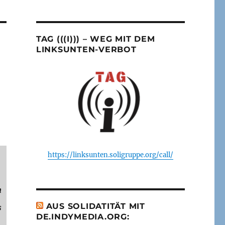
TAG (((I))) – WEG MIT DEM
LINKSUNTEN-VERBOT
https://linksunten.soligruppe.org/call/
h
s
AUS SOLIDATITÄT MIT
DE.INDYMEDIA.ORG: