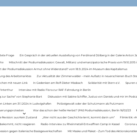
tete Frage
Ein Gespräch in der aktuellen Ausstellung von Ferdinand Dölberg in der Galerie Anton J
hiv
Mitschnitt der Podiumsdiskussion: Gewalt, Militanz und emanzipatorische Praxis vom 19.10.2015 i
tt der Podiumsdiskussion Armut ohne Widerstand? vom 18.9..2024 im Museum des Kapitalismus
ung des Arbeitsmarktes
Zur Aktualität der Zimmerwalder – mein Aufsatz in neuerschienen Buch St
auchen mit neuen Link
In Gedenken am Rolf-Dieter Missbach
Solidarität mit Stern e.V.
Spuren d
Winterthur
Interview mit Radio Flora zur RAF-Fahndung in Berlin
 zur Sache“ von Stephanie Bart
Diskussion mit Sabine Schiffer, Justus von Daniels und mir im Podc
n Linken am 31.1.2024 in Ludwigshafen
Polizeigewalt oder der Schutzmann als Putzmann
Teuerungsprotesten
War das schon der heiße Herbst? (PAS Podiumsdiskussion, Berlin 16/02/23
e Revision: aus Kein Zustand
„Wer nicht aus der Geschichte lernt, kommt darin um“
Filmkritik: »
 bekommt, nicht reagieren
Radio-Interview zu Rheinmetall-Entwaffnen Camp in Kassel
Corona u
ression gegen italienische Basisgewerkschaften
Mit Maske und Plakat – Zum Tod des Aktionskünstler