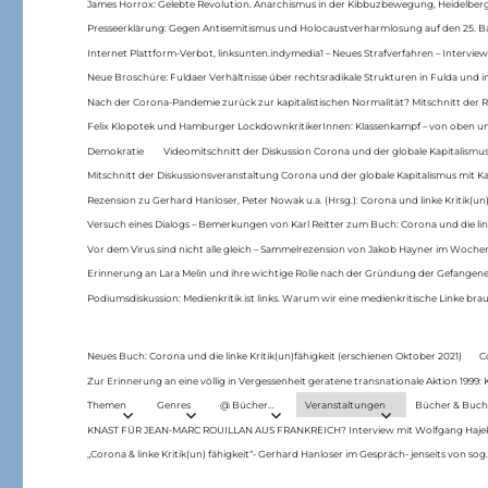
James Horrox: Gelebte Revolution. Anarchismus in der Kibbuzbewegung, Heidelber
Presseerklärung: Gegen Antisemitismus und Holocaustverharmlosung auf den 25. 
Internet Plattform-Verbot, linksunten.indymedia1 – Neues Strafverfahren – Interview
Neue Broschüre: Fuldaer Verhältnisse über rechtsradikale Strukturen in Fulda und 
Nach der Corona-Pandemie zurück zur kapitalistischen Normalität? Mitschnitt der Re
Felix Klopotek und Hamburger LockdownkritikerInnen: Klassenkampf – von oben und
Demokratie
Videomitschnitt der Diskussion Corona und der globale Kapitalismus
Mitschnitt der Diskussionsveranstaltung Corona und der globale Kapitalismus mit Ka
Rezension zu Gerhard Hanloser, Peter Nowak u.a. (Hrsg.): Corona und linke Kritik(un)
Versuch eines Dialogs – Bemerkungen von Karl Reitter zum Buch: Corona und die link
Vor dem Virus sind nicht alle gleich – Sammelrezension von Jakob Hayner im Woch
Erinnerung an Lara Melin und ihre wichtige Rolle nach der Gründung der Gefange
Podiumsdiskussion: Medienkritik ist links. Warum wir eine medienkritische Linke br
Neues Buch: Corona und die linke Kritik(un)fähigkeit (erschienen Oktober 2021)
C
Zur Erinnerung an eine völlig in Vergessenheit geratene transnationale Aktion 1999
Themen
Genres
@ Bücher…
Veranstaltungen
Bücher & Buch
KNAST FÜR JEAN-MARC ROUILLAN AUS FRANKREICH? Interview mit Wolfgang Hajek 
„Corona & linke Kritik(un) fähigkeit“- Gerhard Hanloser im Gespräch- jenseits von sog