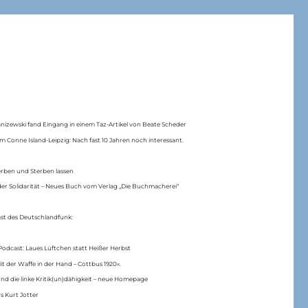
anizewski fand Eingang in einem Taz-Artikel von Beate Scheder
m Conne Island-Leipzig: Nach fast 10 Jahren noch interessant.
erben und Sterben lassen
er Solidarität – Neues Buch vom Verlag „Die Buchmacherei“
ast des Deutschlandfunk:
Podcast: Laues Lüftchen statt Heißer Herbst
Mit der Waffe in der Hand – Cottbus 1920«.
nd die linke Kritik(un)dähigkeit – neue Homepage
s Kurt Jotter