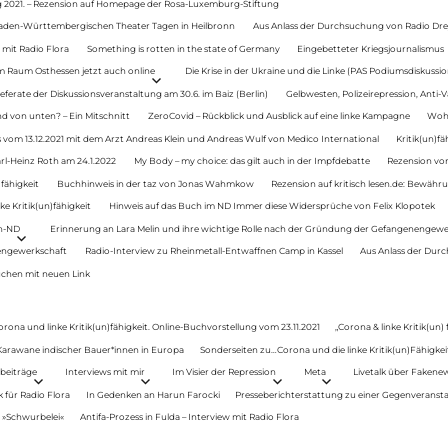
g 2021. – Rezension auf Homepage der Rosa-Luxemburg-Stiftung
Baden-Württembergischen Theater Tagen in Heilbronn
Aus Anlass der Durchsuchung von Radio Drey
 mit Radio Flora
Something is rotten in the state of Germany
Eingebetteter Kriegsjournalismus
im Raum Osthessen jetzt auch online
Die Krise in der Ukraine und die Linke (PAS Podiumsdiskussio
ferate der Diskussionsveranstaltung am 30.6. im Baiz (Berlin)
Gelbwesten, Polizeirepression, Anti-V
 von unten? – Ein Mitschnitt
ZeroCovid – Rückblick und Ausblick auf eine linke Kampagne
Woh
 vom 13.12.2021 mit dem Arzt Andreas Klein und Andreas Wulf von Medico International
Kritik(un)fä
rl-Heinz Roth am 24.1.2022
My Body – my choice: das gilt auch in der Impfdebatte
Rezension von
fähigkeit
Buchhinweis in der taz von Jonas Wahmkow
Rezension auf kritisch lesen.de: Bewähru
e Kritik(un)fähigkeit
Hinweis auf das Buch im ND Immer diese Widersprüche von Felix Klopotek
en-ND
Erinnerung an Lara Melin und ihre wichtige Rolle nach der Gründung der Gefangenengewe
nengewerkschaft
Radio-Interview zu Rheinmetall-Entwaffnen Camp in Kassel
Aus Anlass der Durc
auchen mit neuen Link
orona und linke Kritik(un)fähigkeit. Online-Buchvorstellung vom 23.11.2021
„Corona & linke Kritik(un)
: Karawane indischer Bauer*innen in Europa
Sonderseiten zu…Corona und die linke Kritik(un)Fähigkeit
beiträge
Interviews mit mir
Im Visier der Repression
Meta
Livetalk über Fakene
für Radio Flora
In Gedenken an Harun Farocki
Presseberichterstattung zu einer Gegenveransta
. »Schwurbelei«
Antifa-Prozess in Fulda – Interview mit Radio Flora