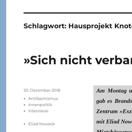
Schlagwort:
Hausprojekt Kno
»Sich nicht verba
Am Montag u
Veröffentlicht
20. Dezember 2018
am
Kategorien
Antifaschismus
gab es Brand
Innenpolitik
Zentrum »Exze
Interviews
mit Eliad Now
Eliad Nowack
Mietshäusersy