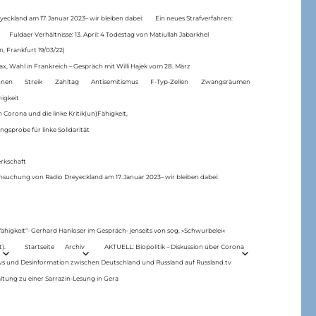
eckland am 17.Januar 2023– wir bleiben dabei:
Ein neues Strafverfahren:
Fuldaer Verhältnisse: 13. April: 4 Todestag von Matiul­lah Jabarkhel
n, Frankfurt 19/03/22)
ax, Wahl in Frankreich – Gespräch mit Willi Hajek vom 28. März
nen
Streik
Zahltag
Antisemitismus
F-Typ-Zellen
Zwangsräumen
higkeit
 Corona und die linke Kritik(un)Fähigkeit,
ngsprobe für linke Solidarität
rkschaft
hsuchung von Radio Dreyeckland am 17.Januar 2023– wir bleiben dabei:
 fähigkeit“- Gerhard Hanloser im Gespräch- jenseits von sog. »Schwurbelei«
).
Startseite
Archiv
AKTUELL: Biopolitik – Diskussion über Corona
ws und Desinformation zwischen Deutschland und Russland auf Russland.tv
ltung zu einer Sarrazin-Lesung in Gera