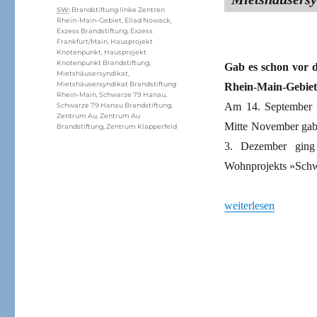
Schlagwörter
SW
:
Brandstiftung linke Zentren
Rhein-Main-Gebiet
,
Eliad Nowack
,
Exzess Brandstiftung
,
Exzess
Frankfurt/Main
,
Hausprojekt
Knotenpunkt
,
Hausprojekt
Knotenpunkt Brandstiftung
,
Gab es schon vor 
Mietshäusersyndikat
,
Mietshäusersyndikat Brandstiftung
Rhein-Main-Gebiet
Rhein-Main
,
Schwarze 79 Hanau
,
Am 14. September 
Schwarze 79 Hanau Brandstiftung
,
Zentrum Au
,
Zentrum Au
Mitte November gab
Brandstiftung
,
Zentrum Klapperfeld
3. Dezember ging
Wohnprojekts »Schw
„»Sich nicht verbarr
weiterlesen