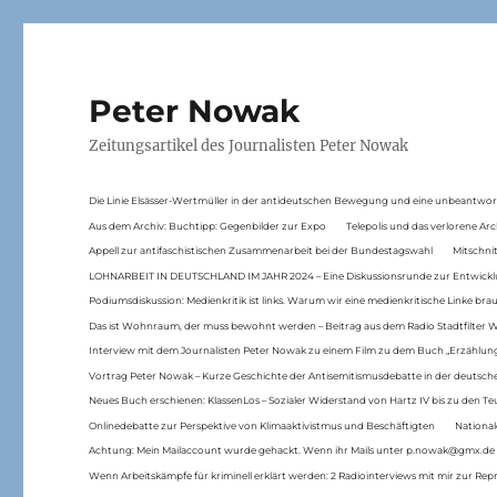
Peter Nowak
Zeitungsartikel des Journalisten Peter Nowak
Die Linie Elsässer-Wertmüller in der antideutschen Bewegung und eine unbeantwor
Aus dem Archiv: Buchtipp: Gegenbilder zur Expo
Telepolis und das verlorene Arc
Appell zur antifaschistischen Zusammenarbeit bei der Bundestagswahl
Mitschni
LOHNARBEIT IN DEUTSCHLAND IM JAHR 2024 – Eine Diskussionsrunde zur Entwickl
Podiumsdiskussion: Medienkritik ist links. Warum wir eine medienkritische Linke br
Das ist Wohnraum, der muss bewohnt werden – Beitrag aus dem Radio Stadtfilter 
Interview mit dem Journalisten Peter Nowak zu einem Film zu dem Buch „Erzählung
Vortrag Peter Nowak – Kurze Geschichte der Antisemitismusdebatte in der deutsche
Neues Buch erschienen: KlassenLos – Sozialer Widerstand von Hartz IV bis zu den 
Onlinedebatte zur Perspektive von Klimaaktivistmus und Beschäftigten
National
Achtung: Mein Mailaccount wurde gehackt. Wenn ihr Mails unter p.nowak@gmx.de
Wenn Arbeitskämpfe für kriminell erklärt werden: 2 Radiointerviews mit mir zur Rep