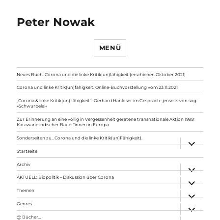
Peter Nowak
MENÜ
Neues Buch: Corona und die linke Kritik(un)fähigkeit (erschienen Oktober 2021)
Corona und linke Kritik(un)fähigkeit. Online-Buchvorstellung vom 23.11.2021
„Corona & linke Kritik(un) fähigkeit“- Gerhard Hanloser im Gespräch- jenseits von sog.
»Schwurbelei«
Zur Erinnerung an eine völlig in Vergessenheit geratene transnationale Aktion 1999:
Karawane indischer Bauer*innen in Europa
Sonderseiten zu…Corona und die linke Kritik(un)Fähigkeit).
Unterme
anzeigen
Startseite
Archiv
Unterme
anzeigen
AKTUELL: Biopolitik – Diskussion über Corona
Unterme
anzeigen
Themen
Unterme
anzeigen
Genres
Unterme
anzeigen
@ Bücher…
Unterme