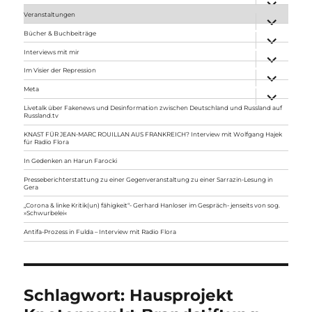
anzeigen
Veranstaltungen
Unterme
anzeigen
Bücher & Buchbeiträge
Unterme
anzeigen
Interviews mit mir
Unterme
anzeigen
Im Visier der Repression
Unterme
anzeigen
Meta
Unterme
anzeigen
Livetalk über Fakenews und Desinformation zwischen Deutschland und Russland auf
Russland.tv
KNAST FÜR JEAN-MARC ROUILLAN AUS FRANKREICH? Interview mit Wolfgang Hajek
für Radio Flora
In Gedenken an Harun Farocki
Presseberichterstattung zu einer Gegenveranstaltung zu einer Sarrazin-Lesung in
Gera
„Corona & linke Kritik(un) fähigkeit“- Gerhard Hanloser im Gespräch- jenseits von sog.
»Schwurbelei«
Antifa-Prozess in Fulda – Interview mit Radio Flora
Schlagwort:
Hausprojekt