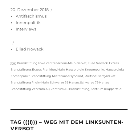
Veröffentlicht
Kategorien
20. Dezember 2018
am
Antifaschismus
Innenpolitik
Interviews
Eliad Nowack
Schlagwörter
SW
:
Brandstiftung linke Zentren Rhein-Main-Gebiet
,
Eliad Nowack
,
Exzess
Brandstiftung
,
Exzess Frankfurt/Main
,
Hausprojekt Knotenpunkt
,
Hausprojekt
Knotenpunkt Brandstiftung
,
Mietshäusersyndikat
,
Mietshäusersyndikat
Brandstiftung Rhein-Main
,
Schwarze 79 Hanau
,
Schwarze 79 Hanau
Brandstiftung
,
Zentrum Au
,
Zentrum Au Brandstiftung
,
Zentrum Klapperfeld
TAG (((I))) – WEG MIT DEM LINKSUNTEN-
VERBOT