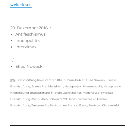
„»Sich nicht verbarrikadieren«“
weiterlesen
Veröffentlicht
Kategorien
20. Dezember 2018
am
Antifaschismus
Innenpolitik
Interviews
Eliad Nowack
Schlagwörter
SW
:
Brandstiftung linke Zentren Rhein-Main-Gebiet
,
Eliad Nowack
,
Exzess
Brandstiftung
,
Exzess Frankfurt/Main
,
Hausprojekt Knotenpunkt
,
Hausprojekt
Knotenpunkt Brandstiftung
,
Mietshäusersyndikat
,
Mietshäusersyndikat
Brandstiftung Rhein-Main
,
Schwarze 79 Hanau
,
Schwarze 79 Hanau
Brandstiftung
,
Zentrum Au
,
Zentrum Au Brandstiftung
,
Zentrum Klapperfeld