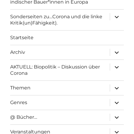
indischer Bauer*innen in Europa
Unterme
Sonderseiten zu…Corona und die linke
anzeigen
Kritik(un)Fähigkeit).
Startseite
Unterme
Archiv
anzeigen
Unterme
AKTUELL: Biopolitik – Diskussion über
anzeigen
Corona
Unterme
Themen
anzeigen
Unterme
Genres
anzeigen
Unterme
@ Bücher…
anzeigen
Unterme
Veranstaltungen