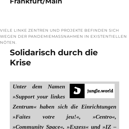
Frankfurt/Main
VIELE LINKE ZENTREN UND PROJEKTE BEFINDEN SICH
WEGEN DER PANDEMIEMASSNAHMEN IN EXISTENTIELLEN N
ÖTEN.
Solidarisch durch die
Krise
Unter dem Namen
»Support your linkes
Zentrum« haben sich die Einrichtungen
»Faites votre jeu!«, »Centro«,
»Community Space«, »Exzess« und »IZ –