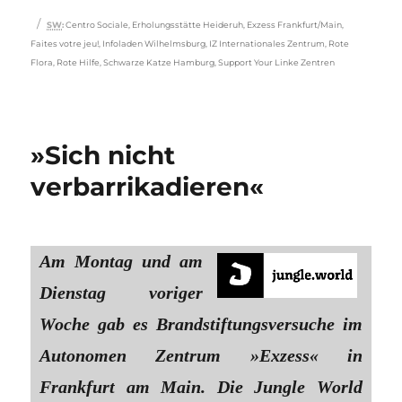
Schlagwörter
SW
:
Centro Sociale
,
Erholungsstätte Heideruh
,
Exzess Frankfurt/Main
,
Faites votre jeu!
,
Infoladen Wilhelmsburg
,
IZ Internationales Zentrum
,
Rote
Flora
,
Rote Hilfe
,
Schwarze Katze Hamburg
,
Support Your Linke Zentren
»Sich nicht
verbarrikadieren«
Am Montag und am
Dienstag voriger
Woche gab es Brandstiftungsversuche im
Autonomen Zentrum »Exzess« in
Frankfurt am Main. Die Jungle World