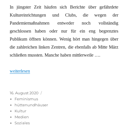
In jüngster Zeit häufen sich Berichte über gefährdete
Kultureinrichtungen und Clubs, die wegen der
Pandemiemaßnahmen entweder noch vollständig
geschlossen haben oder nur für ein eng begrenztes
Publikum öffnen können. Wenig hört man hingegen über
die zahlreichen linken Zentren, die ebenfalls ab Mitte März
schließen mussten. Manche haben mittlerweile ….
„Solidarisch durch die Krise“
weiterlesen
Veröffentlicht
Kategorien
16. August 2020
am
Feminismus
hüttenundhäuser
Kultur
Medien
Soziales