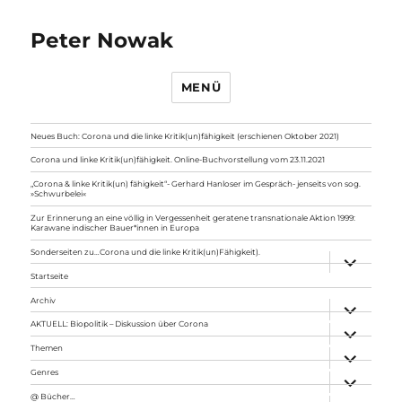
Peter Nowak
MENÜ
Neues Buch: Corona und die linke Kritik(un)fähigkeit (erschienen Oktober 2021)
Corona und linke Kritik(un)fähigkeit. Online-Buchvorstellung vom 23.11.2021
„Corona & linke Kritik(un) fähigkeit“- Gerhard Hanloser im Gespräch- jenseits von sog.
»Schwurbelei«
Zur Erinnerung an eine völlig in Vergessenheit geratene transnationale Aktion 1999:
Karawane indischer Bauer*innen in Europa
Sonderseiten zu…Corona und die linke Kritik(un)Fähigkeit).
Unterme
anzeigen
Startseite
Archiv
Unterme
anzeigen
AKTUELL: Biopolitik – Diskussion über Corona
Unterme
anzeigen
Themen
Unterme
anzeigen
Genres
Unterme
anzeigen
@ Bücher…
Unterme