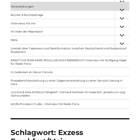
anzeigen
Veranstaltungen
Unterme
anzeigen
Bücher & Buchbeiträge
Unterme
anzeigen
Interviews mit mir
Unterme
anzeigen
Im Visier der Repression
Unterme
anzeigen
Meta
Unterme
anzeigen
Livetalk über Fakenews und Desinformation zwischen Deutschland und Russland auf
Russland.tv
KNAST FÜR JEAN-MARC ROUILLAN AUS FRANKREICH? Interview mit Wolfgang Hajek
für Radio Flora
In Gedenken an Harun Farocki
Presseberichterstattung zu einer Gegenveranstaltung zu einer Sarrazin-Lesung in
Gera
„Corona & linke Kritik(un) fähigkeit“- Gerhard Hanloser im Gespräch- jenseits von sog.
»Schwurbelei«
Antifa-Prozess in Fulda – Interview mit Radio Flora
Schlagwort:
Exzess