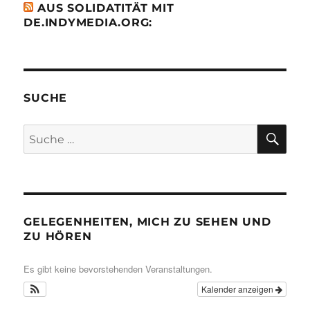
AUS SOLIDATITÄT MIT
DE.INDYMEDIA.ORG:
SUCHE
SU
Suche
nach:
GELEGENHEITEN, MICH ZU SEHEN UND
ZU HÖREN
Es gibt keine bevorstehenden Veranstaltungen.
Kalender anzeigen