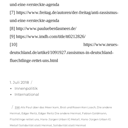
und-eine-versteckte-agenda
[7] https://www.freitag.de/autoren/der-freitag/anti-rassismus-
und-eine-versteckte-agenda
[8] http://www.paulueberdasmeer.de/
[9] https://www.imdb.com/title/tt0212826/
[10] https://www.neues-
deutschland.de/artikel/1091927.rassismus-in-deutschland-
fluechtlinge-rettet-uns.html
Veröffentlicht
Kategorien
1. Juli 2018
am
Innenpolitik
International
Schlagwörter
SW
:
Als Paul über das Meer kam
,
Brot und Rosen Ken Loach
,
Die andere
Heimat
,
Edgar Reitz
,
Edgar Reitz Die andere Heimat
,
Fabian Goldmann
,
Flüchtlinge rettet uns
,
Hans-Jürgen Urban IG Metall
,
Hans-Jürgen Urban IG
Metall Solidarität statt Heimat
,
Solidarität statt Heimat