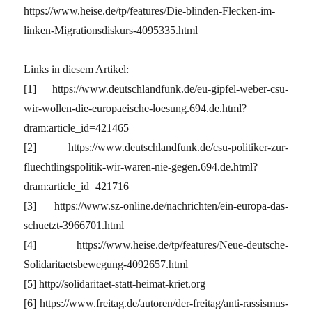
https://www.heise.de/tp/features/Die-blinden-Flecken-im-
linken-Migrationsdiskurs-4095335.html
Links in diesem Artikel:
[1] https://www.deutschlandfunk.de/eu-gipfel-weber-csu-
wir-wollen-die-europaeische-loesung.694.de.html?
dram:article_id=421465
[2] https://www.deutschlandfunk.de/csu-politiker-zur-
fluechtlingspolitik-wir-waren-nie-gegen.694.de.html?
dram:article_id=421716
[3] https://www.sz-online.de/nachrichten/ein-europa-das-
schuetzt-3966701.html
[4] https://www.heise.de/tp/features/Neue-deutsche-
Solidaritaetsbewegung-4092657.html
[5] http://solidaritaet-statt-heimat-kriet.org
[6] https://www.freitag.de/autoren/der-freitag/anti-rassismus-