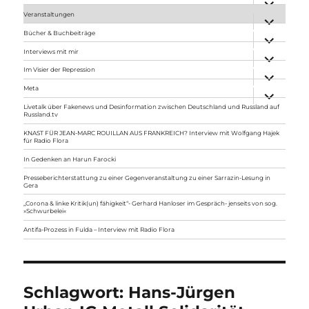
anzeigen
Veranstaltungen
Unterme
anzeigen
Bücher & Buchbeiträge
Unterme
anzeigen
Interviews mit mir
Unterme
anzeigen
Im Visier der Repression
Unterme
anzeigen
Meta
Unterme
anzeigen
Livetalk über Fakenews und Desinformation zwischen Deutschland und Russland auf
Russland.tv
KNAST FÜR JEAN-MARC ROUILLAN AUS FRANKREICH? Interview mit Wolfgang Hajek
für Radio Flora
In Gedenken an Harun Farocki
Presseberichterstattung zu einer Gegenveranstaltung zu einer Sarrazin-Lesung in
Gera
„Corona & linke Kritik(un) fähigkeit“- Gerhard Hanloser im Gespräch- jenseits von sog.
»Schwurbelei«
Antifa-Prozess in Fulda – Interview mit Radio Flora
Schlagwort:
Hans-Jürgen