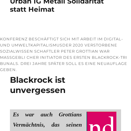
Urban IG Metall Solidarität
statt Heimat
KONFERENZ BESCHÄFTIGT SICH MIT ARBEIT IM DIGITAL-
UND UMWELTKAPITALISMUSDER 2020 VERSTORBENE
SOZIALWISSEN SCHAFTLER PETER GROTTIAN WAR
MASSGEBLI CHER INITIATOR DES ERSTEN BLACKROCK-TRI B
UNALS. DREI JAHRE SPÄTER SOLL ES EINE NEUAUFLAGE G
EBEN.
Blackrock ist
unvergessen
Es war auch Grottians
Vermächtnis, das seinen