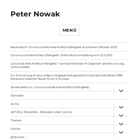
Peter Nowak
MENÜ
Neues Buch: Corona und die linke Kritik(un)fähigkeit (erschienen Oktober 2021)
Corona und linke Kritik(un)fähigkeit. Online-Buchvorstellung vom 23.11.2021
„Corona & linke Kritik(un) fähigkeit“- Gerhard Hanloser im Gespräch- jenseits von sog.
»Schwurbelei«
Zur Erinnerung an eine völlig in Vergessenheit geratene transnationale Aktion 1999:
Karawane indischer Bauer*innen in Europa
Sonderseiten zu…Corona und die linke Kritik(un)Fähigkeit).
Unterme
anzeigen
Startseite
Archiv
Unterme
anzeigen
AKTUELL: Biopolitik – Diskussion über Corona
Unterme
anzeigen
Themen
Unterme
anzeigen
Genres
Unterme
anzeigen
@ Bücher…
Unterme