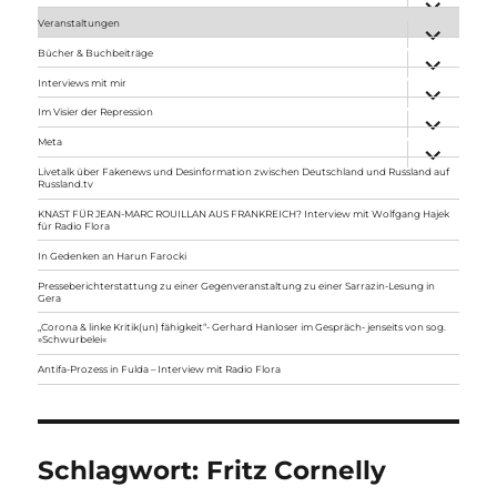
anzeigen
Veranstaltungen
Unterme
anzeigen
Bücher & Buchbeiträge
Unterme
anzeigen
Interviews mit mir
Unterme
anzeigen
Im Visier der Repression
Unterme
anzeigen
Meta
Unterme
anzeigen
Livetalk über Fakenews und Desinformation zwischen Deutschland und Russland auf
Russland.tv
KNAST FÜR JEAN-MARC ROUILLAN AUS FRANKREICH? Interview mit Wolfgang Hajek
für Radio Flora
In Gedenken an Harun Farocki
Presseberichterstattung zu einer Gegenveranstaltung zu einer Sarrazin-Lesung in
Gera
„Corona & linke Kritik(un) fähigkeit“- Gerhard Hanloser im Gespräch- jenseits von sog.
»Schwurbelei«
Antifa-Prozess in Fulda – Interview mit Radio Flora
Schlagwort:
Fritz Cornelly