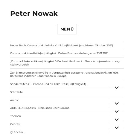
Peter Nowak
MENÜ
Neues Buch: Corona und die linke Kritik(un)fähigkeit (erschienen Oktober 2021)
Corona und linke Kritik(un)fähigkeit. Online-Buchvorstellung vom 23.11.2021
„Corona & linke Kritik(un) fähigkeit“- Gerhard Hanloser im Gespräch- jenseits von sog.
»Schwurbelei«
Zur Erinnerung an eine völlig in Vergessenheit geratene transnationale Aktion 1999:
Karawane indischer Bauer*innen in Europa
Sonderseiten zu…Corona und die linke Kritik(un)Fähigkeit).
Unterme
anzeigen
Startseite
Archiv
Unterme
anzeigen
AKTUELL: Biopolitik – Diskussion über Corona
Unterme
anzeigen
Themen
Unterme
anzeigen
Genres
Unterme
anzeigen
@ Bücher…
Unterme