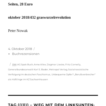
Seiten, 28 Euro
oktober 2018/432 graswurzelrevolution
Peter Nowak
Veröffentlicht
Kategorien
4. Oktober 2018
am
Buchrezensionen
Schlagwörter
SW
:
AG Spak Buch
,
Anne Allex
,
Dagmar Lieske
,
Fritz Cornelly
,
Generalbundesanwalt Karl S. Bader
,
Metropol Verlag
,
Sozialrassistische
Verfolgung im deutschen Faschismus.
,
Unbequeme Opfer? „Berufsverbrecher“
als Häftlinge im KZ Sachsenhausen
TAG (((I))) – WEG MIT DEM LINKSUNTEN-