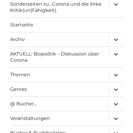
Unterme
Sonderseiten zu…Corona und die linke
anzeigen
Kritik(un)Fähigkeit).
Startseite
Unterme
Archiv
anzeigen
Unterme
AKTUELL: Biopolitik – Diskussion über
anzeigen
Corona
Unterme
Themen
anzeigen
Unterme
Genres
anzeigen
Unterme
@ Bücher…
anzeigen
Unterme
Veranstaltungen
anzeigen
Unterme
Bücher & Buchbeiträge