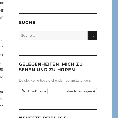
ur
er
ft
SUCHE
SUCHEN
Suche
nach:
nd
ie
er
gt
GELEGENHEITEN, MICH ZU
uf
SEHEN UND ZU HÖREN
ss
Es gibt keine bevorstehenden Veranstaltungen.
am
Hinzufügen
Kalender anzeigen
ür
So
ich
en