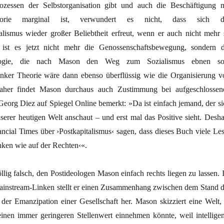
ozessen der Selbstorganisation gibt und auch die Beschäftigung m
heorie marginal ist, verwundert es nicht, dass sich d
alismus wieder großer Beliebtheit erfreut, wenn er auch nicht mehr 
ist es jetzt nicht mehr die Genossenschaftsbewegung, sondern d
nologie, die nach Mason den Weg zum Sozialismus ebnen sol
inker Theorie wäre dann ebenso überflüssig wie die Organisierung v
aher findet Mason durchaus auch Zustimmung bei aufgeschlossen
Georg Diez auf Spiegel Online bemerkt: »Da ist einfach jemand, der si
serer heutigen Welt anschaut – und erst mal das Positive sieht. Desha
ncial Times über ›Postkapitalismus‹ sagen, dass dieses Buch viele Les
inken wie auf der Rechten‹«.
lig falsch, den Postideologen Mason einfach rechts liegen zu lassen. 
instream-Linken stellt er einen Zusammenhang zwischen dem Stand d
 der Emanzipation einer Gesellschaft her. Mason skizziert eine Welt, 
einen immer geringeren Stellenwert einnehmen könnte, weil intelligen