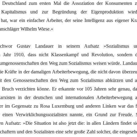
 Deutschland zum ersten Mal die Assoziation der Konsumenten z
 Kapitalismus und zur Begründung der Eigenproduktion wied
 hat, war ein einfacher Arbeiter, der seine Intelligenz aus eigener Kra
uanschläger Wilhelm Wiese.«
chwor Gustav Landauer in seinem Aufsatz »Sozialismus u
m Jahr 1910, dass nicht Klassenkampf und Revolution, sondern d
umgenossenschaften den Weg zum Sozialismus weisen würde. Landau
die Kräfte in der damaligen Arbeiterbewegung, die nicht davon überzeu
it den Genossenschaften den Weg zum Sozialismus abkürzen und a
n Bruch verzichten könne. Er erkannte vor 105 Jahren sehr genau, da
arxisten in der deutschen und internationalen Arbeiterbewegung 
er im Gegensatz zu Rosa Luxemburg und anderen Linken war das f
r einen Verwirklichungssozialisten nannte, ein Grund zur Freude. 
n Aufsatz: »Die Situation ist also jetzt die: in allen Ländern findet s
haftern und den Sozialisten eine sehr große Zahl solcher, die eingeseh