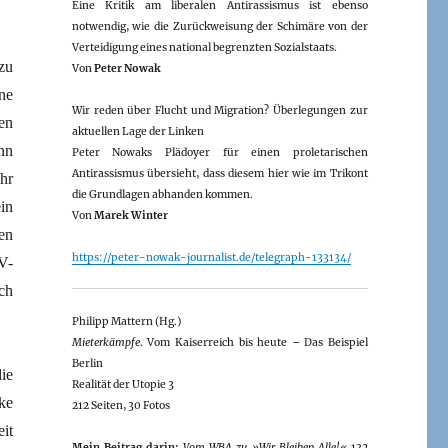
Eine Kritik am liberalen Antirassismus ist ebenso
notwendig, wie die Zurückweisung der Schimäre von der
Verteidigung eines national begrenzten Sozialstaats.
zu
Von
Peter Nowak
ne
Wir reden über Flucht und Migration? Überlegungen zur
en
aktuellen Lage der Linken
nn
Peter Nowaks Plädoyer für einen proletarischen
Antirassismus übersieht, dass diesem hier wie im Trikont
hr
die Grundlagen abhanden kommen.
in
Von
Marek Winter
zen
https://peter-nowak-journalist.de/telegraph-133134/
V-
ch
Philipp Mattern (Hg.)
Mieterkämpfe
. Vom Kaiserreich bis heute – Das Beispiel
Berlin
ie
Realität der Utopie 3
ke
212 Seiten, 30 Fotos
it
Mein Beitrag darin:
Vom WBA zu »Wir Bleiben Alle!«
132