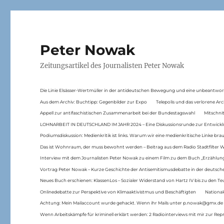
Peter Nowak
Zeitungsartikel des Journalisten Peter Nowak
Die Linie Elsässer-Wertmüller in der antideutschen Bewegung und eine unbeantwor
Aus dem Archiv: Buchtipp: Gegenbilder zur Expo
Telepolis und das verlorene Arc
Appell zur antifaschistischen Zusammenarbeit bei der Bundestagswahl
Mitschni
LOHNARBEIT IN DEUTSCHLAND IM JAHR 2024 – Eine Diskussionsrunde zur Entwickl
Podiumsdiskussion: Medienkritik ist links. Warum wir eine medienkritische Linke br
Das ist Wohnraum, der muss bewohnt werden – Beitrag aus dem Radio Stadtfilter 
Interview mit dem Journalisten Peter Nowak zu einem Film zu dem Buch „Erzählung
Vortrag Peter Nowak – Kurze Geschichte der Antisemitismusdebatte in der deutsche
Neues Buch erschienen: KlassenLos – Sozialer Widerstand von Hartz IV bis zu den 
Onlinedebatte zur Perspektive von Klimaaktivistmus und Beschäftigten
National
Achtung: Mein Mailaccount wurde gehackt. Wenn ihr Mails unter p.nowak@gmx.de
Wenn Arbeitskämpfe für kriminell erklärt werden: 2 Radiointerviews mit mir zur Rep