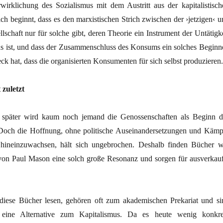
wirklichung des Sozialismus mit dem Austritt aus der kapitalistisch
lich beginnt, dass es den marxistischen Strich zwischen der ›jetzigen‹ 
llschaft nur für solche gibt, deren Theorie ein Instrument der Untätigk
s ist, und dass der Zusammenschluss des Konsums ein solches Beginn
ck hat, dass die organisierten Konsumenten für sich selbst produzieren
 zuletzt
 später wird kaum noch jemand die Genossenschaften als Beginn d
Doch die Hoffnung, ohne politische Aus­einandersetzungen und Kämp
 hineinzuwachsen, hält sich ungebrochen. Deshalb finden Bücher w
von Paul Mason eine solch große Resonanz und sorgen für ausverkauf
diese Bücher lesen, gehören oft zum akademischen Prekariat und si
r eine Alternative zum Kapitalismus. Da es heute wenig konkre