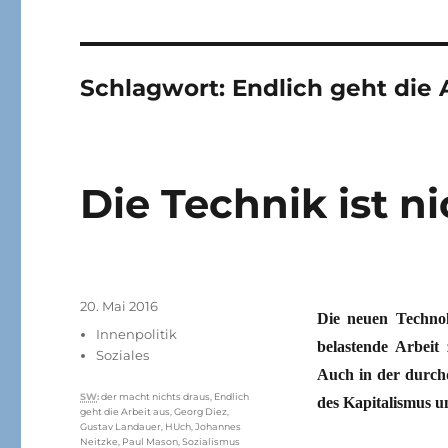
Schlagwort:
Endlich geht die 
Die Technik ist ni
Veröffentlicht
20. Mai 2016
Die neuen Technolo
am
Kategorien
Innenpolitik
belastende Arbeit
Soziales
Auch in der durchd
Schlagwörter
SW
:
der macht nichts draus
,
Endlich
des Kapitalismus un
geht die Arbeit aus
,
Georg Diez
,
Gustav Landauer
,
HUch
,
Johannes
Neitzke
,
Paul Mason
,
Sozialismus