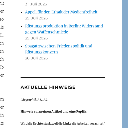
it
31. Juli 2026
er
Appell für den Erhalt der Medienfreiheit
29. Juli 2026
so
Rüstungsproduktion in Berlin: Widerstand
ie
gegen Waffenschmiede
l.
29. Juli 2026
on
Spagat zwischen Friedenspolitik und
en
Rüstungskonzern
26. Juli 2026
ch
lb
er
AKTUELLE HINWEISE
Im
telegraph
#133/134
er
Hinweis auf meinen Artikel und eine Replik:
in
te
Wird die Rechte stark,weil die Linke die Arbeiter verachtet?