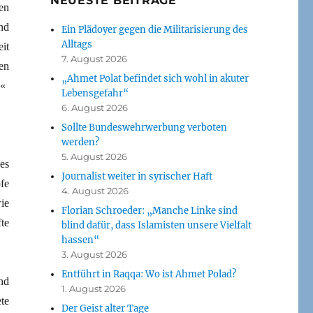
NEUESTE BEITRÄGE
en
und
Ein Plädoyer gegen die Militarisierung des
Alltags
eit
7. August 2026
en
„Ahmet Polat befindet sich wohl in akuter
.«
Lebensgefahr“
6. August 2026
Sollte Bundeswehrwerbung verboten
werden?
5. August 2026
es
Journalist weiter in syrischer Haft
fe
4. August 2026
ie
Florian Schroeder: „Manche Linke sind
te
blind dafür, dass Islamisten unsere Vielfalt
hassen“
3. August 2026
Entführt in Raqqa: Wo ist Ahmet Polad?
nd
1. August 2026
te
Der Geist alter Tage