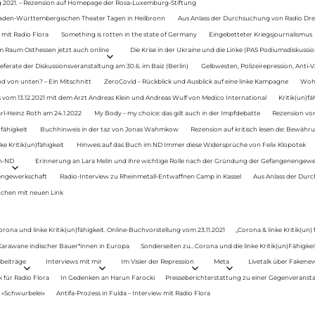
g 2021. – Rezension auf Homepage der Rosa-Luxemburg-Stiftung
Baden-Württembergischen Theater Tagen in Heilbronn
Aus Anlass der Durchsuchung von Radio Drey
 mit Radio Flora
Something is rotten in the state of Germany
Eingebetteter Kriegsjournalismus
im Raum Osthessen jetzt auch online
Die Krise in der Ukraine und die Linke (PAS Podiumsdiskussio
ferate der Diskussionsveranstaltung am 30.6. im Baiz (Berlin)
Gelbwesten, Polizeirepression, Anti-V
 von unten? – Ein Mitschnitt
ZeroCovid – Rückblick und Ausblick auf eine linke Kampagne
Woh
 vom 13.12.2021 mit dem Arzt Andreas Klein und Andreas Wulf von Medico International
Kritik(un)fä
rl-Heinz Roth am 24.1.2022
My Body – my choice: das gilt auch in der Impfdebatte
Rezension von
fähigkeit
Buchhinweis in der taz von Jonas Wahmkow
Rezension auf kritisch lesen.de: Bewähru
e Kritik(un)fähigkeit
Hinweis auf das Buch im ND Immer diese Widersprüche von Felix Klopotek
en-ND
Erinnerung an Lara Melin und ihre wichtige Rolle nach der Gründung der Gefangenengewe
nengewerkschaft
Radio-Interview zu Rheinmetall-Entwaffnen Camp in Kassel
Aus Anlass der Durc
auchen mit neuen Link
orona und linke Kritik(un)fähigkeit. Online-Buchvorstellung vom 23.11.2021
„Corona & linke Kritik(un)
: Karawane indischer Bauer*innen in Europa
Sonderseiten zu…Corona und die linke Kritik(un)Fähigkeit
beiträge
Interviews mit mir
Im Visier der Repression
Meta
Livetalk über Fakene
für Radio Flora
In Gedenken an Harun Farocki
Presseberichterstattung zu einer Gegenveransta
. »Schwurbelei«
Antifa-Prozess in Fulda – Interview mit Radio Flora