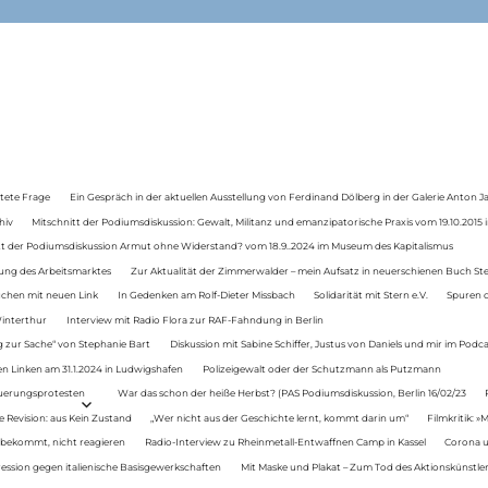
tete Frage
Ein Gespräch in der aktuellen Ausstellung von Ferdinand Dölberg in der Galerie Anton J
hiv
Mitschnitt der Podiumsdiskussion: Gewalt, Militanz und emanzipatorische Praxis vom 19.10.2015 i
tt der Podiumsdiskussion Armut ohne Widerstand? vom 18.9..2024 im Museum des Kapitalismus
ung des Arbeitsmarktes
Zur Aktualität der Zimmerwalder – mein Aufsatz in neuerschienen Buch St
auchen mit neuen Link
In Gedenken am Rolf-Dieter Missbach
Solidarität mit Stern e.V.
Spuren d
Winterthur
Interview mit Radio Flora zur RAF-Fahndung in Berlin
 zur Sache“ von Stephanie Bart
Diskussion mit Sabine Schiffer, Justus von Daniels und mir im Podc
n Linken am 31.1.2024 in Ludwigshafen
Polizeigewalt oder der Schutzmann als Putzmann
Teuerungsprotesten
War das schon der heiße Herbst? (PAS Podiumsdiskussion, Berlin 16/02/23
e Revision: aus Kein Zustand
„Wer nicht aus der Geschichte lernt, kommt darin um“
Filmkritik: »
 bekommt, nicht reagieren
Radio-Interview zu Rheinmetall-Entwaffnen Camp in Kassel
Corona u
ression gegen italienische Basisgewerkschaften
Mit Maske und Plakat – Zum Tod des Aktionskünstler