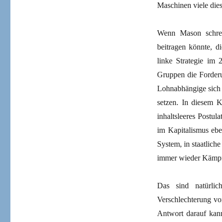
Maschinen viele die
Wenn Mason schreib
beitragen könnte, d
linke Strategie im 
Gruppen die Forder
Lohnabhängige sich 
setzen. In diesem K
inhaltsleeres Postula
im Kapitalismus ebe
System, in staatlic
immer wieder Kämpf
Das sind natürli
Verschlechterung vo
Antwort darauf kan