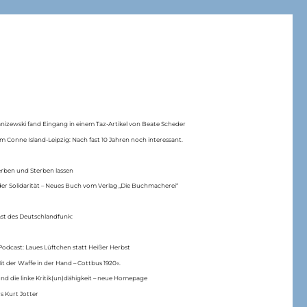
anizewski fand Eingang in einem Taz-Artikel von Beate Scheder
m Conne Island-Leipzig: Nach fast 10 Jahren noch interessant.
erben und Sterben lassen
er Solidarität – Neues Buch vom Verlag „Die Buchmacherei“
ast des Deutschlandfunk:
Podcast: Laues Lüftchen statt Heißer Herbst
Mit der Waffe in der Hand – Cottbus 1920«.
nd die linke Kritik(un)dähigkeit – neue Homepage
s Kurt Jotter