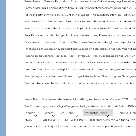
James Horrox: Gelebte Revolution. Anarchismus in der Kibbuzbewegung, Heidelber
Presseerklärung: Gegen Antisemitismus und Holocaustverharmlosung auf den 25. 
Internet Plattform-Verbot, linksunten.indymedia1 – Neues Strafverfahren – Interview
Neue Broschüre: Fuldaer Verhältnisse über rechtsradikale Strukturen in Fulda und 
Nach der Corona-Pandemie zurück zur kapitalistischen Normalität? Mitschnitt der Re
Felix Klopotek und Hamburger LockdownkritikerInnen: Klassenkampf – von oben und
Demokratie
Videomitschnitt der Diskussion Corona und der globale Kapitalismus
Mitschnitt der Diskussionsveranstaltung Corona und der globale Kapitalismus mit Ka
Rezension zu Gerhard Hanloser, Peter Nowak u.a. (Hrsg.): Corona und linke Kritik(un)
Versuch eines Dialogs – Bemerkungen von Karl Reitter zum Buch: Corona und die link
Vor dem Virus sind nicht alle gleich – Sammelrezension von Jakob Hayner im Woch
Erinnerung an Lara Melin und ihre wichtige Rolle nach der Gründung der Gefange
Podiumsdiskussion: Medienkritik ist links. Warum wir eine medienkritische Linke br
Neues Buch: Corona und die linke Kritik(un)fähigkeit (erschienen Oktober 2021)
C
Zur Erinnerung an eine völlig in Vergessenheit geratene transnationale Aktion 1999
Themen
Genres
@ Bücher…
Veranstaltungen
Bücher & Buch
KNAST FÜR JEAN-MARC ROUILLAN AUS FRANKREICH? Interview mit Wolfgang Hajek 
„Corona & linke Kritik(un) fähigkeit“- Gerhard Hanloser im Gespräch- jenseits von sog