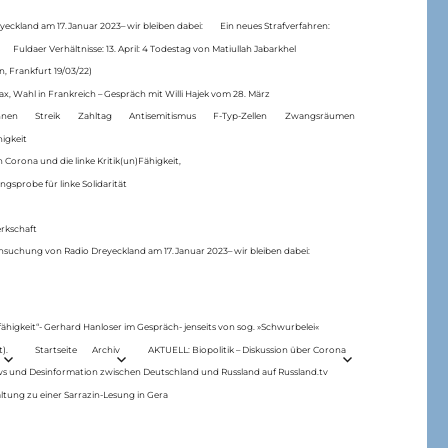
eckland am 17.Januar 2023– wir bleiben dabei:
Ein neues Strafverfahren:
Fuldaer Verhältnisse: 13. April: 4 Todestag von Matiul­lah Jabarkhel
n, Frankfurt 19/03/22)
ax, Wahl in Frankreich – Gespräch mit Willi Hajek vom 28. März
nen
Streik
Zahltag
Antisemitismus
F-Typ-Zellen
Zwangsräumen
higkeit
 Corona und die linke Kritik(un)Fähigkeit,
ngsprobe für linke Solidarität
rkschaft
hsuchung von Radio Dreyeckland am 17.Januar 2023– wir bleiben dabei:
 fähigkeit“- Gerhard Hanloser im Gespräch- jenseits von sog. »Schwurbelei«
).
Startseite
Archiv
AKTUELL: Biopolitik – Diskussion über Corona
ws und Desinformation zwischen Deutschland und Russland auf Russland.tv
ltung zu einer Sarrazin-Lesung in Gera