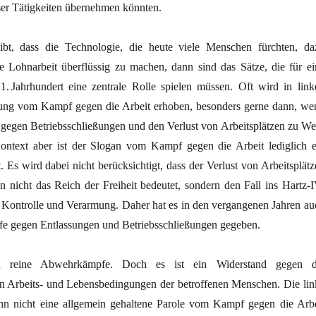
ser Tätigkeiten übernehmen könnten.
t, dass die Technologie, die heute viele Menschen fürchten, da
ie Lohnarbeit überflüssig zu machen, dann sind das Sätze, die für ei
21. Jahrhundert eine zentrale Rolle spielen müssen. Oft wird in link
ung vom Kampf gegen die Arbeit erhoben, besonders gerne dann, we
gegen Betriebsschließungen und den Verlust von Arbeitsplätzen zu We
ontext aber ist der Slogan vom Kampf gegen die Arbeit lediglich e
t. Es wird dabei nicht berücksichtigt, dass der Verlust von Arbeitsplät
n nicht das Reich der Freiheit bedeutet, sondern den Fall ins Hartz-I
he Kontrolle und Verarmung. Daher hat es in den vergangenen Jahren au
e gegen Entlassungen und Betriebsschließungen gegeben.
ch reine Abwehrkämpfe. Doch es ist ein Widerstand gegen d
n Arbeits- und Lebensbedingungen der betroffenen Menschen. Die lin
nn nicht eine allgemein gehaltene Parole vom Kampf gegen die Arbe