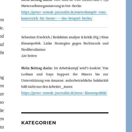
Mieterselbstorganisierung in Ost-Berlin
https://peter-nowak-journalist.de/mieterkampfe-vom-
kaiserreich-bis-heute-–-das-beispiel-berlin/
en
e.
nd
Sebastian Friedrich / Redaktion analyse & kritik (Hg.)
Neue
Klassenpolitik
. Linke Strategien gegen Rechtsruck und
uf
Neoliberalismus
ht
220 Seiten
Mein Beitrag darin:
Im Arbeitskampf wird’s konkret
. Von
Lesbian und Gays Support the Miners bis zur
ng
Unterstützung von Amazon: außerbetriebliche Solidarität
en
hilft nicht nur den Arbeiter_innen
https://peter-nowak-journalist.de/neue-klassenpolitik/
er
so
ie
en
KATEGORIEN
zu