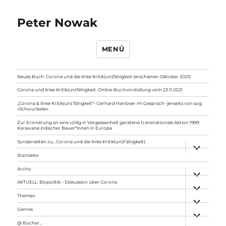
Peter Nowak
MENÜ
Neues Buch: Corona und die linke Kritik(un)fähigkeit (erschienen Oktober 2021)
Corona und linke Kritik(un)fähigkeit. Online-Buchvorstellung vom 23.11.2021
„Corona & linke Kritik(un) fähigkeit“- Gerhard Hanloser im Gespräch- jenseits von sog.
»Schwurbelei«
Zur Erinnerung an eine völlig in Vergessenheit geratene transnationale Aktion 1999:
Karawane indischer Bauer*innen in Europa
Sonderseiten zu…Corona und die linke Kritik(un)Fähigkeit).
Unterme
anzeigen
Startseite
Archiv
Unterme
anzeigen
AKTUELL: Biopolitik – Diskussion über Corona
Unterme
anzeigen
Themen
Unterme
anzeigen
Genres
Unterme
anzeigen
@ Bücher…
Unterme