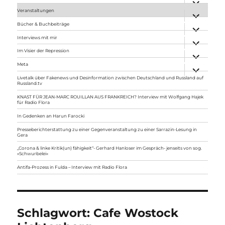
anzeigen
Veranstaltungen
Unterme
anzeigen
Bücher & Buchbeiträge
Unterme
anzeigen
Interviews mit mir
Unterme
anzeigen
Im Visier der Repression
Unterme
anzeigen
Meta
Unterme
anzeigen
Livetalk über Fakenews und Desinformation zwischen Deutschland und Russland auf
Russland.tv
KNAST FÜR JEAN-MARC ROUILLAN AUS FRANKREICH? Interview mit Wolfgang Hajek
für Radio Flora
In Gedenken an Harun Farocki
Presseberichterstattung zu einer Gegenveranstaltung zu einer Sarrazin-Lesung in
Gera
„Corona & linke Kritik(un) fähigkeit“- Gerhard Hanloser im Gespräch- jenseits von sog.
»Schwurbelei«
Antifa-Prozess in Fulda – Interview mit Radio Flora
Schlagwort:
Cafe Wostock