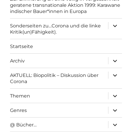
geratene transnationale Aktion 1999: Karawane
indischer Bauer*innen in Europa
Unterme
Sonderseiten zu…Corona und die linke
anzeigen
Kritik(un)Fähigkeit).
Startseite
Unterme
Archiv
anzeigen
Unterme
AKTUELL: Biopolitik – Diskussion über
anzeigen
Corona
Unterme
Themen
anzeigen
Unterme
Genres
anzeigen
Unterme
@ Bücher…
anzeigen