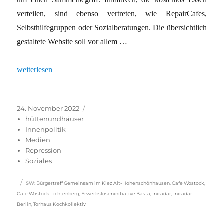
verteilen, sind ebenso vertreten, wie Repair­Cafes,
Selbsthilfegruppen oder Sozialberatungen. Die übersichtlich
gestaltete Website soll vor allem …
„„Iniradar“ bietet Orientierung“
weiterlesen
Veröffentlicht
Kategorien
24. November 2022
am
hüttenundhäuser
Innenpolitik
Medien
Repression
Soziales
Schlagwörter
SW
:
Bürgertreff Gemeinsam im Kiez Alt-Hohenschönhausen
,
Cafe Wostock
,
Cafe Wostock Lichtenberg
,
Erwerbsloseninitiative Basta
,
Iniradar
,
Iniradar
Berlin
,
Torhaus Kochkollektiv