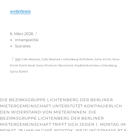
„Sana-Klinikum Berlin: »Wir geben 110 Prozent – ihr nicht mal 8
weiterlesen
Veröffentlicht
Kategorien
6. März 2026
am
Innenpolitik
Soziales
Schlagwörter
SW
:
Cafe Wostock
,
Cafe Wostock Lichtenberg
,
Rolf Meier
,
Sana-Klinik
,
Sana-
Klinik Streik Verdi
,
Sana-Klinikum Warnstreik
,
Stadtteilkomitee Lichtenberg
,
Sylvia Bühler
DIE BEZIRKSGRUPPE LICHTENBERG DER BERLINER
MIETERGEMEINSCHAFT UNTERSTÜTZT KONTINUIERLICH
DEN WIDERSTAND VON MIETER/INNEN. DIE
BEZIRKSGRUPPE LICHTENBERG DER BERLINER
MIETERGEMEINSCHAFT TRIFFT SICH JEDEN 1. MONTAG IM
MONAT, 18 UHR IM CAFÉ WOSTOK, WEITLINGSTRASSE 97 E-M