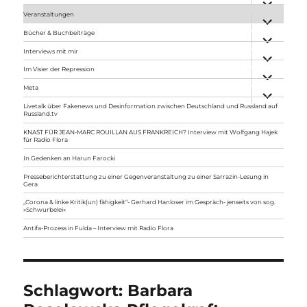
anzeigen
Veranstaltungen
Unterme
anzeigen
Bücher & Buchbeiträge
Unterme
anzeigen
Interviews mit mir
Unterme
anzeigen
Im Visier der Repression
Unterme
anzeigen
Meta
Unterme
anzeigen
Livetalk über Fakenews und Desinformation zwischen Deutschland und Russland auf
Russland.tv
KNAST FÜR JEAN-MARC ROUILLAN AUS FRANKREICH? Interview mit Wolfgang Hajek
für Radio Flora
In Gedenken an Harun Farocki
Presseberichterstattung zu einer Gegenveranstaltung zu einer Sarrazin-Lesung in
Gera
„Corona & linke Kritik(un) fähigkeit“- Gerhard Hanloser im Gespräch- jenseits von sog.
»Schwurbelei«
Antifa-Prozess in Fulda – Interview mit Radio Flora
Schlagwort:
Barbara