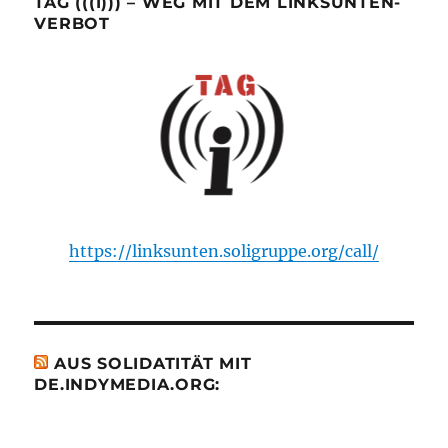
TAG (((I))) – WEG MIT DEM LINKSUNTEN-
VERBOT
https://linksunten.soligruppe.org/call/
AUS SOLIDATITÄT MIT
DE.INDYMEDIA.ORG: