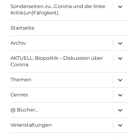
Unterme
Sonderseiten zu…Corona und die linke
anzeigen
Kritik(un)Fähigkeit).
Startseite
Unterme
Archiv
anzeigen
Unterme
AKTUELL: Biopolitik – Diskussion über
anzeigen
Corona
Unterme
Themen
anzeigen
Unterme
Genres
anzeigen
Unterme
@ Bücher…
anzeigen
Unterme
Veranstaltungen
anzeigen