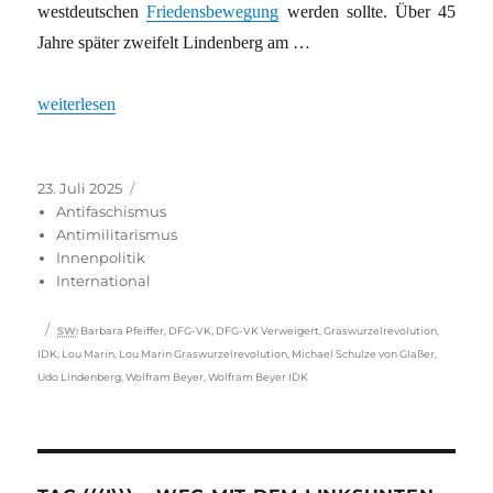
westdeutschen
Friedensbewegung
werden sollte. Über 45
Jahre später zweifelt Lindenberg am …
„Pazifismus im Kreuzfeuer“
weiterlesen
Veröffentlicht
Kategorien
23. Juli 2025
am
Antifaschismus
Antimilitarismus
Innenpolitik
International
Schlagwörter
SW
:
Barbara Pfeiffer
,
DFG-VK
,
DFG-VK Verweigert
,
Graswurzelrevolution
,
IDK
,
Lou Marin
,
Lou Marin Graswurzelrevolution
,
Michael Schulze von Glaßer
,
Udo Lindenberg
,
Wolfram Beyer
,
Wolfram Beyer IDK