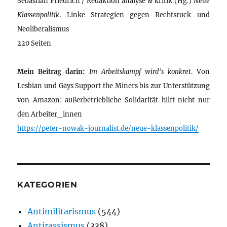
Sebastian Friedrich / Redaktion analyse & kritik (Hg.)
Neue
Klassenpolitik
. Linke Strategien gegen Rechtsruck und
Neoliberalismus
220 Seiten
Mein Beitrag darin:
Im Arbeitskampf wird’s konkret
. Von
Lesbian und Gays Support the Miners bis zur Unterstützung
von Amazon: außerbetriebliche Solidarität hilft nicht nur
den Arbeiter_innen
https://peter-nowak-journalist.de/neue-klassenpolitik/
KATEGORIEN
Antimilitarismus
(544)
Antirassismus
(338)