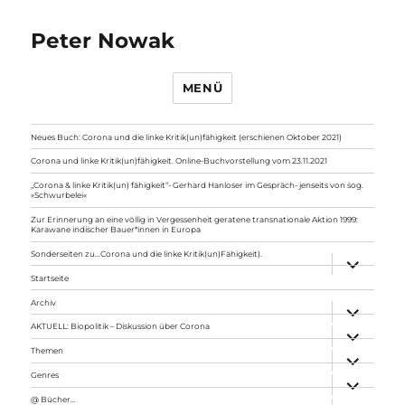
Peter Nowak
MENÜ
Neues Buch: Corona und die linke Kritik(un)fähigkeit (erschienen Oktober 2021)
Corona und linke Kritik(un)fähigkeit. Online-Buchvorstellung vom 23.11.2021
„Corona & linke Kritik(un) fähigkeit“- Gerhard Hanloser im Gespräch- jenseits von sog.
»Schwurbelei«
Zur Erinnerung an eine völlig in Vergessenheit geratene transnationale Aktion 1999:
Karawane indischer Bauer*innen in Europa
Sonderseiten zu…Corona und die linke Kritik(un)Fähigkeit).
Unterme
anzeigen
Startseite
Archiv
Unterme
anzeigen
AKTUELL: Biopolitik – Diskussion über Corona
Unterme
anzeigen
Themen
Unterme
anzeigen
Genres
Unterme
anzeigen
@ Bücher…
Unterme