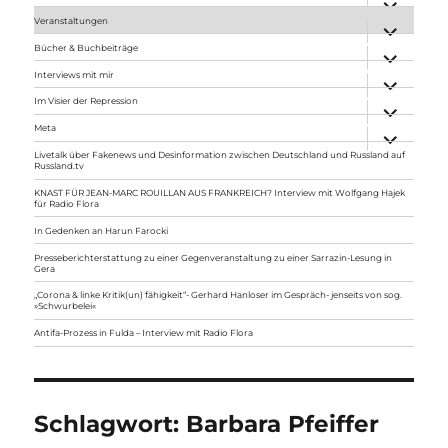
anzeigen
Veranstaltungen
Unterme
anzeigen
Bücher & Buchbeiträge
Unterme
anzeigen
Interviews mit mir
Unterme
anzeigen
Im Visier der Repression
Unterme
anzeigen
Meta
Unterme
anzeigen
Livetalk über Fakenews und Desinformation zwischen Deutschland und Russland auf
Russland.tv
KNAST FÜR JEAN-MARC ROUILLAN AUS FRANKREICH? Interview mit Wolfgang Hajek
für Radio Flora
In Gedenken an Harun Farocki
Presseberichterstattung zu einer Gegenveranstaltung zu einer Sarrazin-Lesung in
Gera
„Corona & linke Kritik(un) fähigkeit“- Gerhard Hanloser im Gespräch- jenseits von sog.
»Schwurbelei«
Antifa-Prozess in Fulda – Interview mit Radio Flora
Schlagwort:
Barbara Pfeiffer