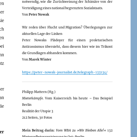
notwendig, wie die Zurückweisung der Schimäre von der
en
Verteidigung eines national begrenzten Sozialstaats.
er
Von
Peter Nowak
ie
Wir reden über Flucht und Migration? Überlegungen zur
ch
aktuellen Lage der Linken
en
Peter Nowaks Plädoyer für einen proletarischen
ei
Antirassismus übersieht, dass diesem hier wie im Trikont
die Grundlagen abhanden kommen.
hn
Von
Marek Winter
tz
https://peter-nowak-journalist.de/telegraph-133134/
er
Philipp Mattern (Hg.)
an
Mieterkämpfe
. Vom Kaiserreich bis heute – Das Beispiel
Berlin
ie
Realität der Utopie 3
212 Seiten, 30 Fotos
Mein Beitrag darin:
Vom WBA zu »Wir Bleiben Alle!«
132
er
Mieterselbstorganisierung in Ost-Berlin