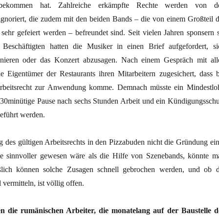
bekommen hat. Zahlreiche erkämpfte Rechte werden von d
 ignoriert, die zudem mit den beiden Bands – die von einem Großteil d
 sehr gefeiert werden – befreundet sind. Seit vielen Jahren sponsern s
 Beschäftigten hatten die Musiker in einen Brief aufgefordert, si
ionieren oder das Konzert abzusagen. Nach einem Gespräch mit all
ie Eigentümer der Restaurants ihren Mitarbeitern zugesichert, dass b
Arbeitsrecht zur Anwendung komme. Demnach müsste ein Mindestlo
 30minütige Pause nach sechs Stunden Arbeit und ein Kündigungsschu
eführt werden.
 des gültigen Arbeitsrechts in den Pizzabuden nicht die Gründung ein
e sinnvoller gewesen wäre als die Hilfe von Szenebands, könnte m
eßlich können solche Zusagen schnell gebrochen werden, und ob d
ermitteln, ist völlig offen.
n die rumänischen Arbeiter, die monatelang auf der Baustelle d