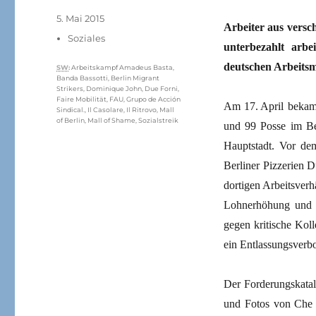
Veröffentlicht
5. Mai 2015
Arbeiter aus versc
am
Kategorien
Soziales
unterbezahlt arb
deutschen Arbeitsma
Schlagwörter
SW
:
Arbeitskampf Amadeus Basta
,
Banda Bassotti
,
Berlin Migrant
Strikers
,
Dominique John
,
Due Forni
,
Faire Mobilität
,
FAU
,
Grupo de Acción
Am 17. April bekame
Sindical.
,
Il Casolare
,
Il Ritrovo
,
Mall
of Berlin
,
Mall of Shame
,
Sozialstreik
und 99 Posse im Ber
Hauptstadt. Vor dem
Berliner Pizzerien D
dortigen Arbeitsverh
Lohnerhöhung und 
gegen kritische Kol
ein Entlassungsverbo
Der Forderungskatal
und Fotos von Che G