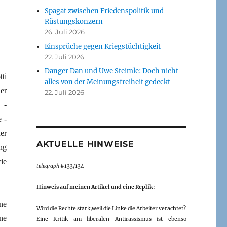
Spagat zwischen Friedenspolitik und
Rüstungskonzern
26. Juli 2026
Einsprüche gegen Kriegstüchtigkeit
22. Juli 2026
Danger Dan und Uwe Steimle: Doch nicht
ti
alles von der Meinungsfreiheit gedeckt
er
22. Juli 2026
 ­
e ­
er
AKTUELLE HINWEISE
ng
ie
telegraph
#133/134
Hinweis auf meinen Artikel und eine Replik:
ne
Wird die Rechte stark,weil die Linke die Arbeiter verachtet?
ne
Eine Kritik am liberalen Antirassismus ist ebenso