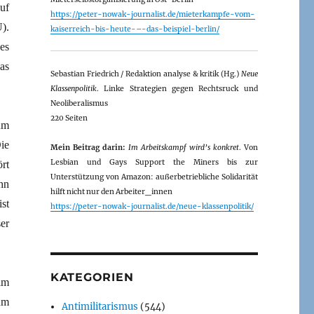
uf
https://peter-nowak-journalist.de/mieterkampfe-vom-
).
kaiserreich-bis-heute-–-das-beispiel-berlin/
es
as
Sebastian Friedrich / Redaktion analyse & kritik (Hg.)
Neue
Klassenpolitik
. Linke Strategien gegen Rechtsruck und
Neoliberalismus
220 Seiten
um
ie
Mein Beitrag darin:
Im Arbeitskampf wird’s konkret
. Von
Lesbian und Gays Support the Miners bis zur
rt
Unterstützung von Amazon: außerbetriebliche Solidarität
hn
hilft nicht nur den Arbeiter_innen
st
https://peter-nowak-journalist.de/neue-klassenpolitik/
er
KATEGORIEN
im
hm
Antimilitarismus
(544)