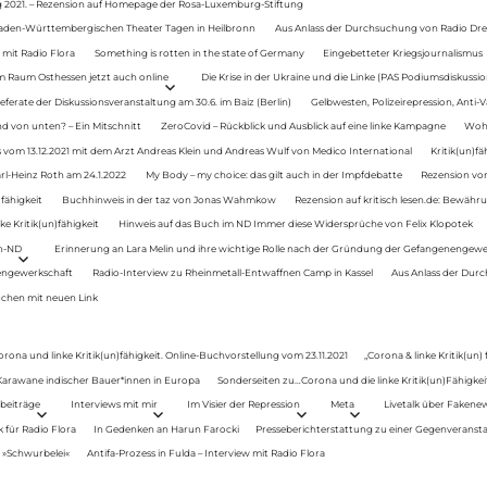
g 2021. – Rezension auf Homepage der Rosa-Luxemburg-Stiftung
Baden-Württembergischen Theater Tagen in Heilbronn
Aus Anlass der Durchsuchung von Radio Drey
 mit Radio Flora
Something is rotten in the state of Germany
Eingebetteter Kriegsjournalismus
im Raum Osthessen jetzt auch online
Die Krise in der Ukraine und die Linke (PAS Podiumsdiskussio
ferate der Diskussionsveranstaltung am 30.6. im Baiz (Berlin)
Gelbwesten, Polizeirepression, Anti-V
 von unten? – Ein Mitschnitt
ZeroCovid – Rückblick und Ausblick auf eine linke Kampagne
Woh
 vom 13.12.2021 mit dem Arzt Andreas Klein und Andreas Wulf von Medico International
Kritik(un)fä
rl-Heinz Roth am 24.1.2022
My Body – my choice: das gilt auch in der Impfdebatte
Rezension von
fähigkeit
Buchhinweis in der taz von Jonas Wahmkow
Rezension auf kritisch lesen.de: Bewähru
e Kritik(un)fähigkeit
Hinweis auf das Buch im ND Immer diese Widersprüche von Felix Klopotek
en-ND
Erinnerung an Lara Melin und ihre wichtige Rolle nach der Gründung der Gefangenengewe
nengewerkschaft
Radio-Interview zu Rheinmetall-Entwaffnen Camp in Kassel
Aus Anlass der Durc
auchen mit neuen Link
orona und linke Kritik(un)fähigkeit. Online-Buchvorstellung vom 23.11.2021
„Corona & linke Kritik(un)
: Karawane indischer Bauer*innen in Europa
Sonderseiten zu…Corona und die linke Kritik(un)Fähigkeit
beiträge
Interviews mit mir
Im Visier der Repression
Meta
Livetalk über Fakene
für Radio Flora
In Gedenken an Harun Farocki
Presseberichterstattung zu einer Gegenveransta
. »Schwurbelei«
Antifa-Prozess in Fulda – Interview mit Radio Flora