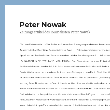
Peter Nowak
Zeitungsartikel des Journalisten Peter Nowak
Die Linie Elsässer-Wertmüller in der antideutschen Bewegung und eine unbeantwor
Aus dem Archiv: Buchtipp: Gegenbilder zur Expo
Telepolis und das verlorene Arc
Appell zur antifaschistischen Zusammenarbeit bei der Bundestagswahl
Mitschni
LOHNARBEIT IN DEUTSCHLAND IM JAHR 2024 – Eine Diskussionsrunde zur Entwickl
Podiumsdiskussion: Medienkritik ist links. Warum wir eine medienkritische Linke br
Das ist Wohnraum, der muss bewohnt werden – Beitrag aus dem Radio Stadtfilter 
Interview mit dem Journalisten Peter Nowak zu einem Film zu dem Buch „Erzählung
Vortrag Peter Nowak – Kurze Geschichte der Antisemitismusdebatte in der deutsche
Neues Buch erschienen: KlassenLos – Sozialer Widerstand von Hartz IV bis zu den 
Onlinedebatte zur Perspektive von Klimaaktivistmus und Beschäftigten
National
Achtung: Mein Mailaccount wurde gehackt. Wenn ihr Mails unter p.nowak@gmx.de
Wenn Arbeitskämpfe für kriminell erklärt werden: 2 Radiointerviews mit mir zur Rep