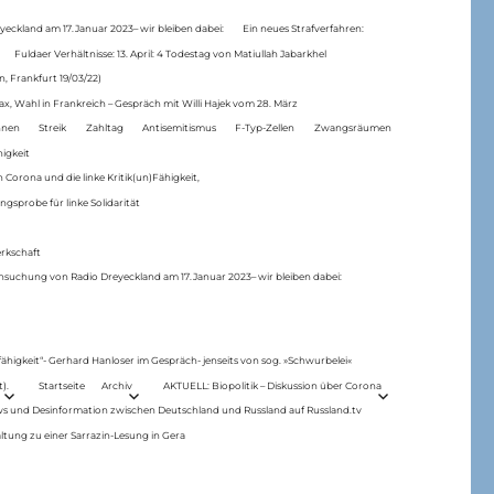
eckland am 17.Januar 2023– wir bleiben dabei:
Ein neues Strafverfahren:
Fuldaer Verhältnisse: 13. April: 4 Todestag von Matiul­lah Jabarkhel
n, Frankfurt 19/03/22)
ax, Wahl in Frankreich – Gespräch mit Willi Hajek vom 28. März
nen
Streik
Zahltag
Antisemitismus
F-Typ-Zellen
Zwangsräumen
higkeit
 Corona und die linke Kritik(un)Fähigkeit,
ngsprobe für linke Solidarität
rkschaft
hsuchung von Radio Dreyeckland am 17.Januar 2023– wir bleiben dabei:
 fähigkeit“- Gerhard Hanloser im Gespräch- jenseits von sog. »Schwurbelei«
).
Startseite
Archiv
AKTUELL: Biopolitik – Diskussion über Corona
ws und Desinformation zwischen Deutschland und Russland auf Russland.tv
ltung zu einer Sarrazin-Lesung in Gera