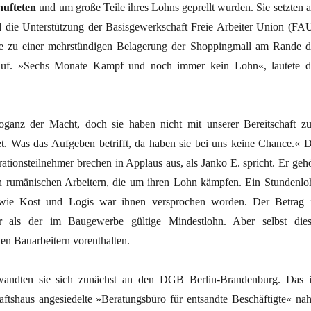
hufteten
und um große Teile ihres Lohns geprellt wurden. Sie setzten a
d die Unterstützung der Basisgewerkschaft Freie Arbeiter Union (FAU
sie zu einer mehrstündigen Belagerung der Shoppingmall am Rande d
 auf. »Sechs Monate Kampf und noch immer kein Lohn«, lautete d
oganz der Macht, doch sie haben nicht mit unserer Bereitschaft z
t. Was das Aufgeben betrifft, da haben sie bei uns keine Chance.« D
tionsteilnehmer brechen in Applaus aus, als Janko E. spricht. Er gehö
n rumänischen Arbeitern, die um ihren Lohn kämpfen. Ein Stundenlo
wie Kost und Logis war ihnen versprochen worden. Der Betrag i
er als der im Baugewerbe gültige Mindestlohn. Aber selbst dies
en Bauarbeitern vorenthalten.
andten sie sich zunächst an den DGB Berlin-Brandenburg. Das 
ftshaus angesiedelte »Beratungsbüro für entsandte Beschäftigte« na