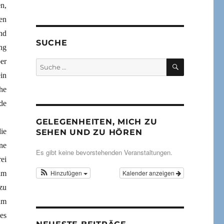
n,
en
nd
SUCHE
ng
er
SUCHEN
Suche
nach:
in
he
de
GELEGENHEITEN, MICH ZU
ie
SEHEN UND ZU HÖREN
ne
Es gibt keine bevorstehenden Veranstaltungen.
ei
Hinzufügen
Kalender anzeigen
im
zu
am
es