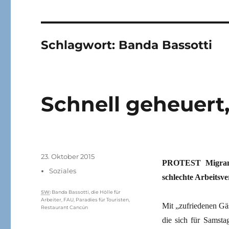
Schlagwort:
Banda Bassotti
Schnell geheuert,
Veröffentlicht
23. Oktober 2015
PROTEST Migranti
am
Kategorien
Soziales
schlechte Arbeitsve
Schlagwörter
SW
:
Banda Bassotti
,
die Hölle für
Arbeiter
,
FAU
,
Paradies für Touristen
,
Mit „zufriedenen Gä
Restaurant Cancún
die sich für Samst