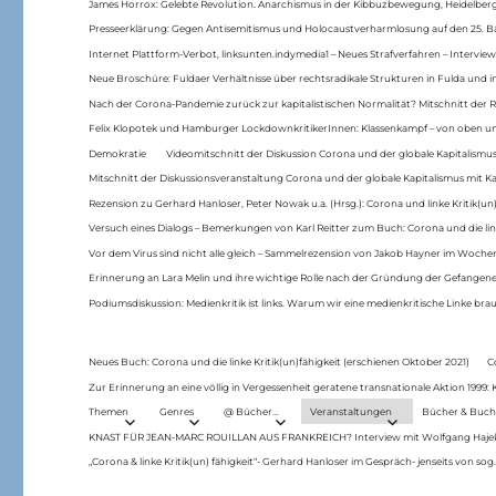
James Horrox: Gelebte Revolution. Anarchismus in der Kibbuzbewegung, Heidelber
Presseerklärung: Gegen Antisemitismus und Holocaustverharmlosung auf den 25. 
Internet Plattform-Verbot, linksunten.indymedia1 – Neues Strafverfahren – Interview
Neue Broschüre: Fuldaer Verhältnisse über rechtsradikale Strukturen in Fulda und 
Nach der Corona-Pandemie zurück zur kapitalistischen Normalität? Mitschnitt der Re
Felix Klopotek und Hamburger LockdownkritikerInnen: Klassenkampf – von oben und
Demokratie
Videomitschnitt der Diskussion Corona und der globale Kapitalismus
Mitschnitt der Diskussionsveranstaltung Corona und der globale Kapitalismus mit Ka
Rezension zu Gerhard Hanloser, Peter Nowak u.a. (Hrsg.): Corona und linke Kritik(un)
Versuch eines Dialogs – Bemerkungen von Karl Reitter zum Buch: Corona und die link
Vor dem Virus sind nicht alle gleich – Sammelrezension von Jakob Hayner im Woch
Erinnerung an Lara Melin und ihre wichtige Rolle nach der Gründung der Gefange
Podiumsdiskussion: Medienkritik ist links. Warum wir eine medienkritische Linke br
Neues Buch: Corona und die linke Kritik(un)fähigkeit (erschienen Oktober 2021)
C
Zur Erinnerung an eine völlig in Vergessenheit geratene transnationale Aktion 1999
Themen
Genres
@ Bücher…
Veranstaltungen
Bücher & Buch
KNAST FÜR JEAN-MARC ROUILLAN AUS FRANKREICH? Interview mit Wolfgang Hajek 
„Corona & linke Kritik(un) fähigkeit“- Gerhard Hanloser im Gespräch- jenseits von sog