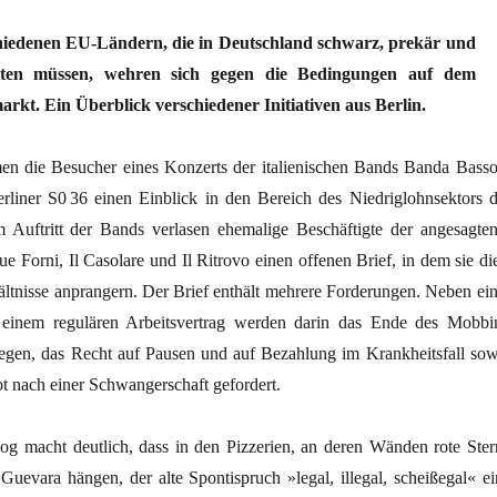
hiedenen EU-Ländern, die in Deutschland schwarz, prekär und
eiten müssen, wehren sich gegen die Bedingungen auf dem
rkt. Ein Überblick verschiedener Initiativen aus Berlin.
n die Besucher eines Konzerts der italienischen Bands Banda Bassot
liner S0 36 einen Einblick in den Bereich des Niedriglohnsektors d
 Auftritt der Bands verlasen ehemalige Beschäftigte der angesagten
ue Forni, Il Casolare und Il Ritrovo einen offenen Brief, in dem sie di
ältnisse anprangern. Der Brief enthält mehrere Forderungen. Neben ­ein
einem regulären Arbeitsvertrag werden darin das Ende des Mobbi
legen, das Recht auf Pausen und auf Bezahlung im Krankheitsfall sow
t nach einer Schwangerschaft gefordert.
og macht deutlich, dass in den Pizzerien, an deren Wänden rote Ster
uevara hängen, der alte Spontispruch »legal, illegal, scheißegal« ei