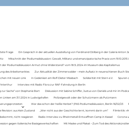
tete Frage
Ein Gespräch in der aktuellen Ausstellung von Ferdinand Dölberg in der Galerie Anton J
hiv
Mitschnitt der Podiumsdiskussion: Gewalt, Militanz und emanzipatorische Praxis vom 19.10.2015 i
tt der Podiumsdiskussion Armut ohne Widerstand? vom 18.9..2024 im Museum des Kapitalismus
ung des Arbeitsmarktes
Zur Aktualität der Zimmerwalder – mein Aufsatz in neuerschienen Buch St
auchen mit neuen Link
In Gedenken am Rolf-Dieter Missbach
Solidarität mit Stern e.V.
Spuren d
Winterthur
Interview mit Radio Flora zur RAF-Fahndung in Berlin
 zur Sache“ von Stephanie Bart
Diskussion mit Sabine Schiffer, Justus von Daniels und mir im Podc
n Linken am 31.1.2024 in Ludwigshafen
Polizeigewalt oder der Schutzmann als Putzmann
Teuerungsprotesten
War das schon der heiße Herbst? (PAS Podiumsdiskussion, Berlin 16/02/23
e Revision: aus Kein Zustand
„Wer nicht aus der Geschichte lernt, kommt darin um“
Filmkritik: »
 bekommt, nicht reagieren
Radio-Interview zu Rheinmetall-Entwaffnen Camp in Kassel
Corona u
ression gegen italienische Basisgewerkschaften
Mit Maske und Plakat – Zum Tod des Aktionskünstler