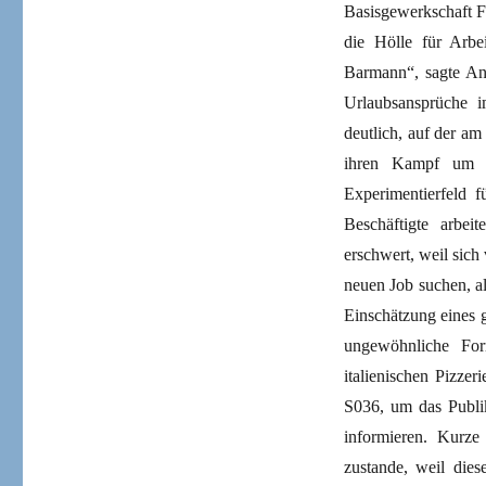
Basisgewerkschaft F
die Hölle für Arbe
Barmann“, sagte An
Urlaubsansprüche i
deutlich, auf der a
ihren Kampf um be
Experimentierfeld f
Beschäftigte arbe
erschwert, weil sich 
neuen Job suchen, a
Einschätzung eines 
ungewöhnliche For
italienischen Pizzer
S036, um das Publi
informieren. Kurze 
zustande, weil dies