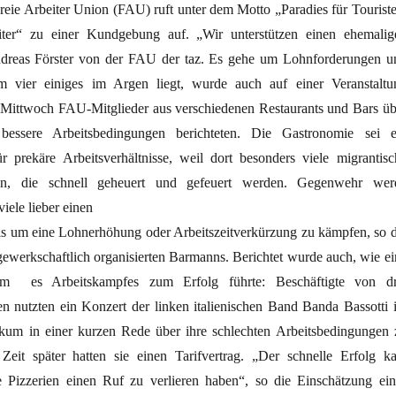
reie Arbeiter Union (FAU) ruft unter dem Motto „Paradies für Touriste
iter“ zu einer Kundgebung auf. „Wir unterstützen einen ehemalig
dreas Förster von der FAU der taz. Es gehe um Lohnforderungen u
m vier einiges im Argen liegt, wurde auch auf einer Veranstaltu
m Mittwoch FAU-Mitglieder aus verschiedenen Restaurants und Bars üb
ssere Arbeitsbedingungen berichteten. Die Gastronomie sei e
ür prekäre Arbeitsverhältnisse, weil dort besonders viele migrantisc
iten, die schnell geheuert und gefeuert werden. Gegenwehr wer
viele lieber einen
ls um eine Lohnerhöhung oder Arbeitszeitverkürzung zu kämpfen, so d
gewerkschaftlich organisierten Barmanns. Berichtet wurde auch, wie ei
m es Arbeitskampfes zum Erfolg führte: Beschäftigte von dr
ien nutzten ein Konzert der linken italienischen Band Banda Bassotti 
kum in einer kurzen Rede über ihre schlechten Arbeitsbedingungen 
Zeit später hatten sie einen Tarifvertrag. „Der schnelle Erfolg k
e Pizzerien einen Ruf zu verlieren haben“, so die Einschätzung ein