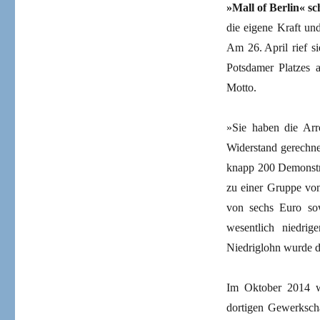
»Mall of Berlin« sc
die eigene Kraft un
Am 26. April rief 
Potsdamer Platzes
Motto.
»Sie haben die Arr
Widerstand gerechne
knapp 200 Demonstra
zu einer Gruppe vo
von sechs Euro so
wesentlich niedrig
Niedriglohn wurde d
Im Oktober 2014 w
dortigen Gewerkscha