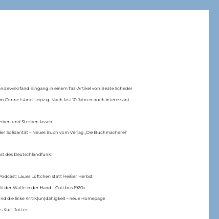
anizewski fand Eingang in einem Taz-Artikel von Beate Scheder
m Conne Island-Leipzig: Nach fast 10 Jahren noch interessant.
erben und Sterben lassen
er Solidarität – Neues Buch vom Verlag „Die Buchmacherei“
ast des Deutschlandfunk:
Podcast: Laues Lüftchen statt Heißer Herbst
Mit der Waffe in der Hand – Cottbus 1920«.
nd die linke Kritik(un)dähigkeit – neue Homepage
s Kurt Jotter