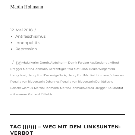
Martin Hohmann
Veröffentlicht
Kategorien
12. Mai 2018
am
Antifaschismus
Innenpolitik
Repression
Schlagwörter
SW
:
Abdulkerim Demir
,
Abdulkerim Demir Fuldaer Ausländerrat
,
Alfred
Dregger Martin Hohmann
,
Gerechtigkeit für Matiullah
,
Heiko Wingenfeld
,
Henry Ford
,
Henry Ford Der ewige Jude
,
Henry Ford Martin Hohmann
,
Johannes
Rogalla von Bieberstein
,
Johannes Rogalla von Bieberstein Der jüdische
Bolschewismus
,
Martin Hohmann
,
Martin Hohmann Alfred Dregger
,
Solidarität
mit unserer Polizei AfD Fulda
TAG (((I))) – WEG MIT DEM LINKSUNTEN-
VERBOT