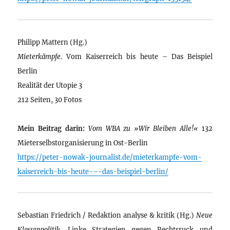
Philipp Mattern (Hg.)
Mieterkämpfe
. Vom Kaiserreich bis heute – Das Beispiel
Berlin
Realität der Utopie 3
212 Seiten, 30 Fotos
Mein Beitrag darin:
Vom WBA zu »Wir Bleiben Alle!«
132
Mieterselbstorganisierung in Ost-Berlin
https://peter-nowak-journalist.de/mieterkampfe-vom-
kaiserreich-bis-heute-–-das-beispiel-berlin/
Sebastian Friedrich / Redaktion analyse & kritik (Hg.)
Neue
Klassenpolitik
. Linke Strategien gegen Rechtsruck und