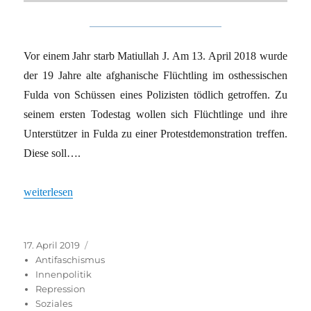
Vor einem Jahr starb Matiullah J. Am 13. April 2018 wurde
der 19 Jahre alte afghanische Flüchtling im osthessischen
Fulda von Schüssen eines Polizisten tödlich getroffen. Zu
seinem ersten Todestag wollen sich Flüchtlinge und ihre
Unterstützer in Fulda zu einer Protestdemonstration treffen.
Diese soll….
„Kritik unerwünscht“
weiterlesen
Veröffentlicht
Kategorien
17. April 2019
am
Antifaschismus
Innenpolitik
Repression
Soziales