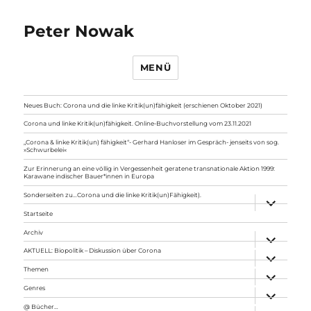
Peter Nowak
MENÜ
Neues Buch: Corona und die linke Kritik(un)fähigkeit (erschienen Oktober 2021)
Corona und linke Kritik(un)fähigkeit. Online-Buchvorstellung vom 23.11.2021
„Corona & linke Kritik(un) fähigkeit“- Gerhard Hanloser im Gespräch- jenseits von sog.
»Schwurbelei«
Zur Erinnerung an eine völlig in Vergessenheit geratene transnationale Aktion 1999:
Karawane indischer Bauer*innen in Europa
Sonderseiten zu…Corona und die linke Kritik(un)Fähigkeit).
Unterme
anzeigen
Startseite
Archiv
Unterme
anzeigen
AKTUELL: Biopolitik – Diskussion über Corona
Unterme
anzeigen
Themen
Unterme
anzeigen
Genres
Unterme
anzeigen
@ Bücher…
Unterme