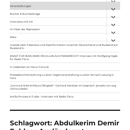
anzeigen
Veranstaltungen
Unterme
anzeigen
Bücher & Buchbeiträge
Unterme
anzeigen
Interviews mit mir
Unterme
anzeigen
Im Visier der Repression
Unterme
anzeigen
Meta
Unterme
anzeigen
Livetalk über Fakenews und Desinformation zwischen Deutschland und Russland auf
Russland.tv
KNAST FÜR JEAN-MARC ROUILLAN AUS FRANKREICH? Interview mit Wolfgang Hajek
für Radio Flora
In Gedenken an Harun Farocki
Presseberichterstattung zu einer Gegenveranstaltung zu einer Sarrazin-Lesung in
Gera
„Corona & linke Kritik(un) fähigkeit“- Gerhard Hanloser im Gespräch- jenseits von sog.
»Schwurbelei«
Antifa-Prozess in Fulda – Interview mit Radio Flora
Schlagwort:
Abdulkerim Demir