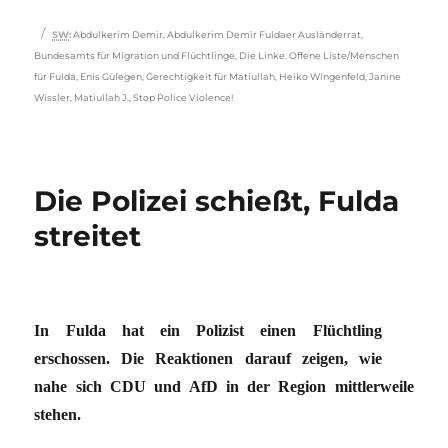
Schlagwörter
SW
:
Abdulkerim Demir
,
Abdulkerim Demir Fuldaer Ausländerrat
,
Bundesamts für Migration und Flüchtlinge
,
Die Linke. Offene Liste/Menschen
für ­Fulda
,
Enis Gülegen
,
Gerechtigkeit für Matiullah
,
Heiko Wingenfeld
,
Janine
Wissler
,
Matiullah J.
,
Stop Police Violence!
Die Polizei schießt, Fulda
streitet
In Fulda hat ein Polizist einen Flüchtling
erschossen. Die Reaktionen darauf zeigen, wie
nahe sich CDU und AfD in der Region mittlerweile
stehen.