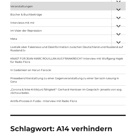
anzeigen
Veranstaltungen
Unterme
anzeigen
Bücher & Buchbeiträge
Unterme
anzeigen
Interviews mit mir
Unterme
anzeigen
Im Visier der Repression
Unterme
anzeigen
Meta
Unterme
anzeigen
Livetalk über Fakenews und Desinformation zwischen Deutschland und Russland auf
Russland.tv
KNAST FÜR JEAN-MARC ROUILLAN AUS FRANKREICH? Interview mit Wolfgang Hajek
für Radio Flora
In Gedenken an Harun Farocki
Presseberichterstattung zu einer Gegenveranstaltung zu einer Sarrazin-Lesung in
Gera
„Corona & linke Kritik(un) fähigkeit“- Gerhard Hanloser im Gespräch- jenseits von sog.
»Schwurbelei«
Antifa-Prozess in Fulda – Interview mit Radio Flora
Schlagwort:
A14 verhindern