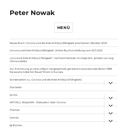
Peter Nowak
MENÜ
Neues Buch: Corona und die linke Kritik(un)fähigkeit (erschienen Oktober 2021)
Corona und linke Kritik(un)fähigkeit. Online-Buchvorstellung vom 23.11.2021
„Corona & linke Kritik(un) fähigkeit“- Gerhard Hanloser im Gespräch- jenseits von sog.
»Schwurbelei«
Zur Erinnerung an eine völlig in Vergessenheit geratene transnationale Aktion 1999:
Karawane indischer Bauer*innen in Europa
Sonderseiten zu…Corona und die linke Kritik(un)Fähigkeit).
Unterme
anzeigen
Startseite
Archiv
Unterme
anzeigen
AKTUELL: Biopolitik – Diskussion über Corona
Unterme
anzeigen
Themen
Unterme
anzeigen
Genres
Unterme
anzeigen
@ Bücher…
Unterme