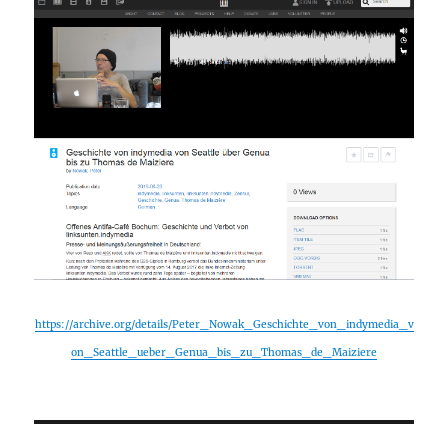
https://archive.org/details/Peter_Nowak_Geschichte_von_indymedia_v
on_Seattle_ueber_Genua_bis_zu_Thomas_de_Maiziere