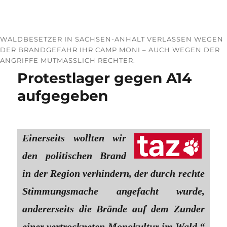
WALDBESETZER IN SACHSEN-ANHALT VERLASSEN WEGEN
DER BRANDGEFAHR IHR CAMP MONI – AUCH WEGEN DER
ANGRIFFE MUTMASSLICH RECHTER.
Protestlager gegen A14
aufgegeben
Einerseits wollten wir
den politischen Brand
in der Region verhindern, der durch rechte
Stimmungsmache angefacht wurde,
andererseits die Brände auf dem Zunder
einer vertrockneten Monokultur im Wald,“