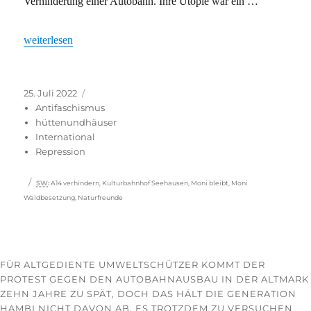
Verhinderung einer Autobahn. Ihre Utopie war ein …
„Waldbesetzung gegen Autobahnausbau vorerst beendet“
weiterlesen
Veröffentlicht
Kategorien
25. Juli 2022
am
Antifaschismus
hüttenundhäuser
International
Repression
Schlagwörter
SW
:
A14 verhindern
,
Kulturbahnhof Seehausen
,
Moni bleibt
,
Moni
Waldbesetzung
,
Naturfreunde
FÜR ALTGEDIENTE UMWELTSCHÜTZER KOMMT DER
PROTEST GEGEN DEN AUTOBAHNAUSBAU IN DER ALTMARK
ZEHN JAHRE ZU SPÄT, DOCH DAS HÄLT DIE GENERATION
HAMBI NICHT DAVON AB, ES TROTZDEM ZU VERSUCHEN