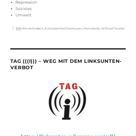
Repression
Soziales
Umwelt
Schlagwörter
SW
:
A14 verhindern
,
Kulturbahnhof Seehausen
,
Moni bleibt
,
Wilfried Treutler
TAG (((I))) – WEG MIT DEM LINKSUNTEN-
VERBOT