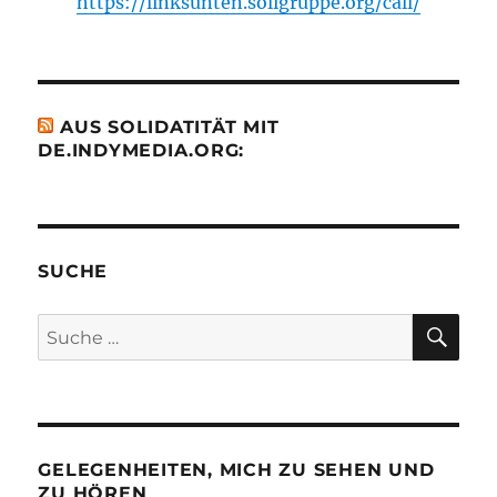
https://linksunten.soligruppe.org/call/
AUS SOLIDATITÄT MIT
DE.INDYMEDIA.ORG:
SUCHE
SU
Suche
nach:
GELEGENHEITEN, MICH ZU SEHEN UND
ZU HÖREN