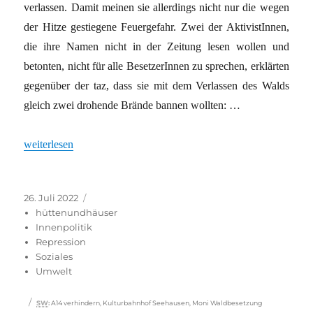
verlassen. Damit meinen sie allerdings nicht nur die wegen
der Hitze gestiegene Feuergefahr. Zwei der AktivistInnen,
die ihre Namen nicht in der Zeitung lesen wollen und
betonten, nicht für alle BesetzerInnen zu sprechen, erklärten
gegenüber der taz, dass sie mit dem Verlassen des Walds
gleich zwei drohende Brände bannen wollten: …
„Protestlager gegen A14 aufgegeben“
weiterlesen
Veröffentlicht
Kategorien
26. Juli 2022
am
hüttenundhäuser
Innenpolitik
Repression
Soziales
Umwelt
Schlagwörter
SW
:
A14 verhindern
,
Kulturbahnhof Seehausen
,
Moni Waldbesetzung