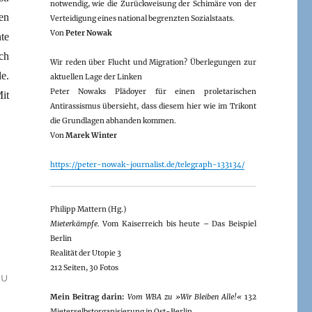
notwendig, wie die Zurückweisung der Schimäre von der
en
Verteidigung eines national begrenzten Sozialstaats.
Von
Peter Nowak
te
ch
Wir reden über Flucht und Migration? Überlegungen zur
e.
aktuellen Lage der Linken
Peter Nowaks Plädoyer für einen proletarischen
it
Antirassismus übersieht, dass diesem hier wie im Trikont
die Grundlagen abhanden kommen.
Von
Marek Winter
https://peter-nowak-journalist.de/telegraph-133134/
Philipp Mattern (Hg.)
Mieterkämpfe
. Vom Kaiserreich bis heute – Das Beispiel
Berlin
Realität der Utopie 3
212 Seiten, 30 Fotos
ZU
Mein Beitrag darin:
Vom WBA zu »Wir Bleiben Alle!«
132
Mieterselbstorganisierung in Ost-Berlin