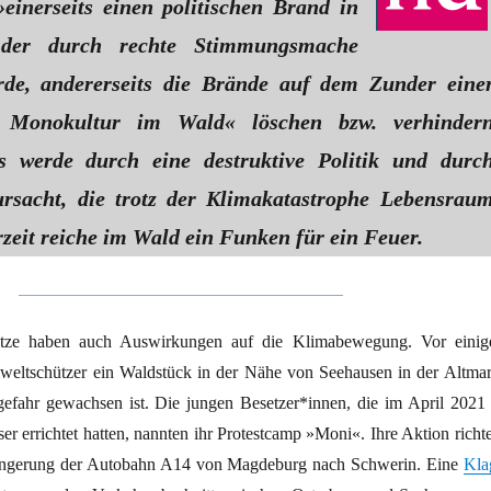
einerseits einen politischen Brand in
 der durch rechte Stimmungsmache
rde, andererseits die Brände auf dem Zunder eine
n Monokultur im Wald« löschen bzw. verhinder
es werde durch eine destruktive Politik und durc
rsacht, die trotz der Klimakatastrophe Lebensrau
rzeit reiche im Wald ein Funken für ein Feuer.
itze haben auch Auswirkungen auf die Klimabewegung. Vor einig
eltschützer ein Waldstück in der Nähe von Seehausen in der Altmar
efahr gewachsen ist. Die jungen Besetzer*innen, die im April 2021 
 errichtet hatten, nannten ihr Protestcamp »Moni«. Ihre Aktion richte
längerung der Autobahn A14 von Magdeburg nach Schwerin. Eine
Kla