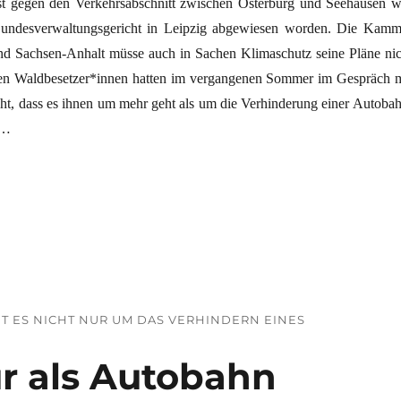
t gegen den Verkehrsabschnitt zwischen Osterburg und Seehausen w
ndesverwaltungsgericht in Leipzig abgewiesen worden. Die Kamm
Land Sachsen-Anhalt müsse auch in Sachen Klimaschutz seine Pläne nic
gen Waldbesetzer*innen hatten im vergangenen Sommer im Gespräch m
ht, dass es ihnen um mehr geht als um die Verhinderung einer Autobah
 …
en Autobahnausbau vorerst beendet“
T ES NICHT NUR UM DAS VERHINDERN EINES
r als Autobahn