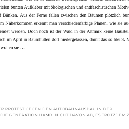
vielen bunten Aufkleber mit ökologischen und antifaschistischen Motiv
 Bänken. Aus der Ferne fallen zwischen den Bäumen plötzlich bun
eim Näherkommen erkennt man verschiedenfarbige Planen, wie sie au
endet werden. Doch noch ist der Wald in der Altmark keine Baustell
ch im April in Baumhütten dort niedergelassen, damit das so bleibt. M
 wollen sie …
als Autobahn“
ER PROTEST GEGEN DEN AUTOBAHNAUSBAU IN DER
 DIE GENERATION HAMBI NICHT DAVON AB, ES TROTZDEM 