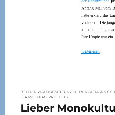
der Naturfreunde
jus
Anfang Mai vom Bu
hatte erklärt, das 
verändern. Die jun
»nd« deutlich gemac
Ihre Utopie war ein
„Waldbesetzung geg
weiterlesen
BEI DER WALDBESETZUNG IN DER ALTMARK GEH
STRASSENBAUPROJEKTS
Lieber Monokultu