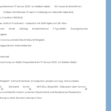
eckland am 17.Januar 2023– wir bleiben dabei:
Ein neues Strafverfahren:
Fuldaer Verhältnisse: 13. April: 4 Todestag von Matiul­lah Jabarkhel
n, Frankfurt 19/03/22)
ax, Wahl in Frankreich – Gespräch mit Willi Hajek vom 28. März
nen
Streik
Zahltag
Antisemitismus
F-Typ-Zellen
Zwangsräumen
higkeit
 Corona und die linke Kritik(un)Fähigkeit,
ngsprobe für linke Solidarität
rkschaft
hsuchung von Radio Dreyeckland am 17.Januar 2023– wir bleiben dabei:
 fähigkeit“- Gerhard Hanloser im Gespräch- jenseits von sog. »Schwurbelei«
).
Startseite
Archiv
AKTUELL: Biopolitik – Diskussion über Corona
ws und Desinformation zwischen Deutschland und Russland auf Russland.tv
ltung zu einer Sarrazin-Lesung in Gera