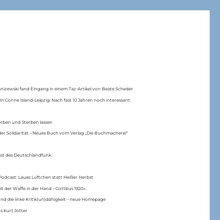
anizewski fand Eingang in einem Taz-Artikel von Beate Scheder
m Conne Island-Leipzig: Nach fast 10 Jahren noch interessant.
erben und Sterben lassen
er Solidarität – Neues Buch vom Verlag „Die Buchmacherei“
ast des Deutschlandfunk:
Podcast: Laues Lüftchen statt Heißer Herbst
Mit der Waffe in der Hand – Cottbus 1920«.
nd die linke Kritik(un)dähigkeit – neue Homepage
s Kurt Jotter