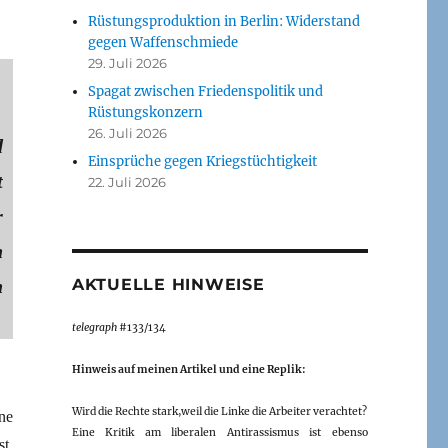
Rüstungsproduktion in Berlin: Widerstand
gegen Waffenschmiede
29. Juli 2026
Spagat zwischen Friedenspolitik und
Rüstungskonzern
26. Juli 2026
d
Einsprüche gegen Kriegstüchtigkeit
t
22. Juli 2026
r
n
n
AKTUELLE HINWEISE
telegraph
#133/134
Hinweis auf meinen Artikel und eine Replik:
Wird die Rechte stark,weil die Linke die Arbeiter verachtet?
ne
Eine Kritik am liberalen Antirassismus ist ebenso
t.