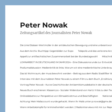
Peter Nowak
Zeitungsartikel des Journalisten Peter Nowak
Die Linie Elsässer-Wertmüller in der antideutschen Bewegung und eine unbeantwor
Aus dem Archiv: Buchtipp: Gegenbilder zur Expo
Telepolis und das verlorene Arc
Appell zur antifaschistischen Zusammenarbeit bei der Bundestagswahl
Mitschni
LOHNARBEIT IN DEUTSCHLAND IM JAHR 2024 – Eine Diskussionsrunde zur Entwickl
Podiumsdiskussion: Medienkritik ist links. Warum wir eine medienkritische Linke br
Das ist Wohnraum, der muss bewohnt werden – Beitrag aus dem Radio Stadtfilter 
Interview mit dem Journalisten Peter Nowak zu einem Film zu dem Buch „Erzählung
Vortrag Peter Nowak – Kurze Geschichte der Antisemitismusdebatte in der deutsche
Neues Buch erschienen: KlassenLos – Sozialer Widerstand von Hartz IV bis zu den 
Onlinedebatte zur Perspektive von Klimaaktivistmus und Beschäftigten
National
Achtung: Mein Mailaccount wurde gehackt. Wenn ihr Mails unter p.nowak@gmx.de
Wenn Arbeitskämpfe für kriminell erklärt werden: 2 Radiointerviews mit mir zur Rep