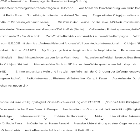
g 2021. – Rezension auf Homepage der Rosa-Luxemburg-Stiftung
Baden-Württembergischen Theater Tagen in Heilbronn
Aus Anlass der Durchsuchung von Radio Drey
 mit Radio Flora
Something is rotten in the state of Germany
Eingebetteter Kriegsjournalismus
im Raum Osthessen jetzt auch online
Die Krise in der Ukraine und die Linke (PAS Podiumsdiskussio
ferate der Diskussionsveranstaltung am 30.6. im Baiz (Berlin)
Gelbwesten, Polizeirepression, Anti-V
 von unten? – Ein Mitschnitt
ZeroCovid – Rückblick und Ausblick auf eine linke Kampagne
Woh
 vom 13.12.2021 mit dem Arzt Andreas Klein und Andreas Wulf von Medico International
Kritik(un)fä
rl-Heinz Roth am 24.1.2022
My Body – my choice: das gilt auch in der Impfdebatte
Rezension von
fähigkeit
Buchhinweis in der taz von Jonas Wahmkow
Rezension auf kritisch lesen.de: Bewähru
e Kritik(un)fähigkeit
Hinweis auf das Buch im ND Immer diese Widersprüche von Felix Klopotek
en-ND
Erinnerung an Lara Melin und ihre wichtige Rolle nach der Gründung der Gefangenengewe
nengewerkschaft
Radio-Interview zu Rheinmetall-Entwaffnen Camp in Kassel
Aus Anlass der Durc
auchen mit neuen Link
orona und linke Kritik(un)fähigkeit. Online-Buchvorstellung vom 23.11.2021
„Corona & linke Kritik(un)
: Karawane indischer Bauer*innen in Europa
Sonderseiten zu…Corona und die linke Kritik(un)Fähigkeit
beiträge
Interviews mit mir
Im Visier der Repression
Meta
Livetalk über Fakene
für Radio Flora
In Gedenken an Harun Farocki
Presseberichterstattung zu einer Gegenveransta
. »Schwurbelei«
Antifa-Prozess in Fulda – Interview mit Radio Flora