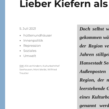
Lieber Kiefern al
Doch selbst 
Veröffentlicht
5. Juli 2021
am
Kategorien
hüttenundhäuser
gekommen wäre
Innenpolitik
der Region v
Repression
Soziales
Jahren stillg
Umwelt
Hansestadt Se
Schlagwörter
SW
:
A14 verhindern
,
Kulturbahnhof
Seehausen
,
Moni bleibt
,
Wilfried
Außenposten 
Treutler
Region, der n
leerstehende 
eines Kulturb
genannt wer