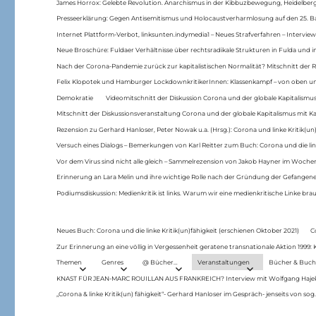
James Horrox: Gelebte Revolution. Anarchismus in der Kibbuzbewegung, Heidelber
Presseerklärung: Gegen Antisemitismus und Holocaustverharmlosung auf den 25. 
Internet Plattform-Verbot, linksunten.indymedia1 – Neues Strafverfahren – Interview
Neue Broschüre: Fuldaer Verhältnisse über rechtsradikale Strukturen in Fulda und 
Nach der Corona-Pandemie zurück zur kapitalistischen Normalität? Mitschnitt der Re
Felix Klopotek und Hamburger LockdownkritikerInnen: Klassenkampf – von oben und
Demokratie
Videomitschnitt der Diskussion Corona und der globale Kapitalismus
Mitschnitt der Diskussionsveranstaltung Corona und der globale Kapitalismus mit Ka
Rezension zu Gerhard Hanloser, Peter Nowak u.a. (Hrsg.): Corona und linke Kritik(un)
Versuch eines Dialogs – Bemerkungen von Karl Reitter zum Buch: Corona und die link
Vor dem Virus sind nicht alle gleich – Sammelrezension von Jakob Hayner im Woch
Erinnerung an Lara Melin und ihre wichtige Rolle nach der Gründung der Gefange
Podiumsdiskussion: Medienkritik ist links. Warum wir eine medienkritische Linke br
Neues Buch: Corona und die linke Kritik(un)fähigkeit (erschienen Oktober 2021)
C
Zur Erinnerung an eine völlig in Vergessenheit geratene transnationale Aktion 1999
Themen
Genres
@ Bücher…
Veranstaltungen
Bücher & Buch
KNAST FÜR JEAN-MARC ROUILLAN AUS FRANKREICH? Interview mit Wolfgang Hajek 
„Corona & linke Kritik(un) fähigkeit“- Gerhard Hanloser im Gespräch- jenseits von sog