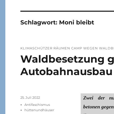
Schlagwort:
Moni bleibt
KLIMASCHÜTZER RÄUMEN CAMP WEGEN WALD
Waldbesetzung 
Autobahnausbau 
Zwei der nu
Veröffentlicht
25. Juli 2022
am
Kategorien
Antifaschismus
betonen gegen
hüttenundhäuser