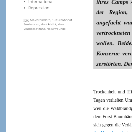
ihres Camps »
International
Repression
der Region,
Schlagwörter
SW
:
A14 verhindern
,
Kulturbahnhof
angefacht wu
Seehausen
,
Moni bleibt
,
Moni
Waldbesetzung
,
Naturfreunde
vertrocknete
wollen. Beid
Konzerne veru
zerstörten. De
Trockenheit und H
Tagen verließen Umw
weil die Waldbrandg
dem Forst Baumhäuser
sich gegen die Ver