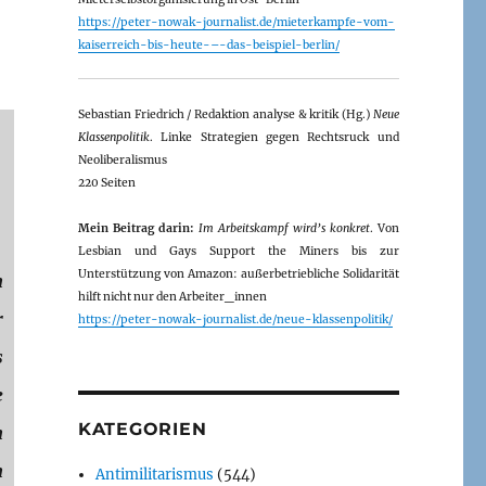
https://peter-nowak-journalist.de/mieterkampfe-vom-
kaiserreich-bis-heute-–-das-beispiel-berlin/
Sebastian Friedrich / Redaktion analyse & kritik (Hg.)
Neue
Klassenpolitik
. Linke Strategien gegen Rechtsruck und
Neoliberalismus
220 Seiten
Mein Beitrag darin:
Im Arbeitskampf wird’s konkret
. Von
Lesbian und Gays Support the Miners bis zur
Unterstützung von Amazon: außerbetriebliche Solidarität
n
hilft nicht nur den Arbeiter_innen
r
https://peter-nowak-journalist.de/neue-klassenpolitik/
s
e
KATEGORIEN
n
n
Antimilitarismus
(544)