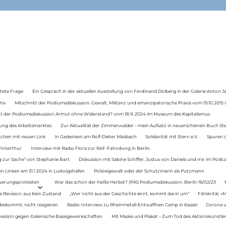
tete Frage
Ein Gespräch in der aktuellen Ausstellung von Ferdinand Dölberg in der Galerie Anton J
hiv
Mitschnitt der Podiumsdiskussion: Gewalt, Militanz und emanzipatorische Praxis vom 19.10.2015 i
tt der Podiumsdiskussion Armut ohne Widerstand? vom 18.9..2024 im Museum des Kapitalismus
ung des Arbeitsmarktes
Zur Aktualität der Zimmerwalder – mein Aufsatz in neuerschienen Buch St
auchen mit neuen Link
In Gedenken am Rolf-Dieter Missbach
Solidarität mit Stern e.V.
Spuren d
Winterthur
Interview mit Radio Flora zur RAF-Fahndung in Berlin
 zur Sache“ von Stephanie Bart
Diskussion mit Sabine Schiffer, Justus von Daniels und mir im Podc
n Linken am 31.1.2024 in Ludwigshafen
Polizeigewalt oder der Schutzmann als Putzmann
Teuerungsprotesten
War das schon der heiße Herbst? (PAS Podiumsdiskussion, Berlin 16/02/23
e Revision: aus Kein Zustand
„Wer nicht aus der Geschichte lernt, kommt darin um“
Filmkritik: »
 bekommt, nicht reagieren
Radio-Interview zu Rheinmetall-Entwaffnen Camp in Kassel
Corona u
ression gegen italienische Basisgewerkschaften
Mit Maske und Plakat – Zum Tod des Aktionskünstler