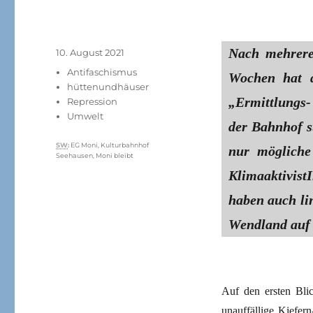
Nach mehreren
Veröffentlicht
10. August 2021
am
Kategorien
Antifaschismus
Wochen hat di
hüttenundhäuser
„Ermittlungs-
Repression
Umwelt
der Bahnhof st
Schlagwörter
SW
:
EG Moni
,
Kulturbahnhof
nur mögliche 
Seehausen
,
Moni bleibt
Klimaaktivis
haben auch li
Wendland auf 
Auf den ersten Bli
unauffällige Kiefern