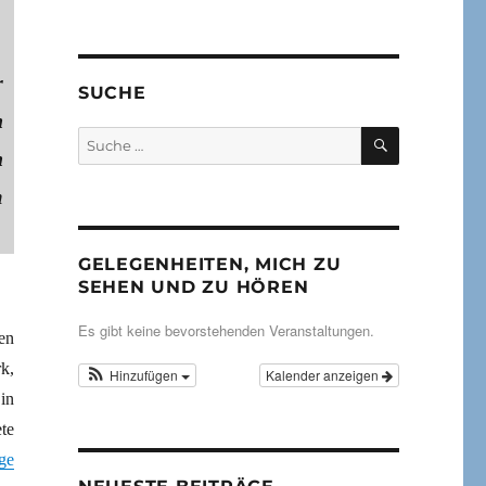
r
SUCHE
n
SUCHEN
Suche
h
nach:
m
GELEGENHEITEN, MICH ZU
SEHEN UND ZU HÖREN
Es gibt keine bevorstehenden Veranstaltungen.
en
k,
Hinzufügen
Kalender anzeigen
in
te
ge