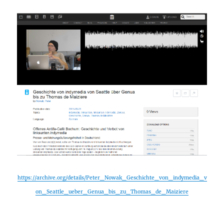
https://archive.org/details/Peter_Nowak_Geschichte_von_indymedia_v
on_Seattle_ueber_Genua_bis_zu_Thomas_de_Maiziere