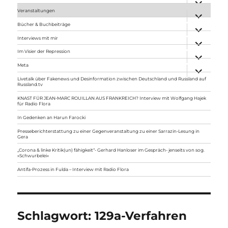
anzeigen
Veranstaltungen
Unterme
anzeigen
Bücher & Buchbeiträge
Unterme
anzeigen
Interviews mit mir
Unterme
anzeigen
Im Visier der Repression
Unterme
anzeigen
Meta
Unterme
anzeigen
Livetalk über Fakenews und Desinformation zwischen Deutschland und Russland auf
Russland.tv
KNAST FÜR JEAN-MARC ROUILLAN AUS FRANKREICH? Interview mit Wolfgang Hajek
für Radio Flora
In Gedenken an Harun Farocki
Presseberichterstattung zu einer Gegenveranstaltung zu einer Sarrazin-Lesung in
Gera
„Corona & linke Kritik(un) fähigkeit“- Gerhard Hanloser im Gespräch- jenseits von sog.
»Schwurbelei«
Antifa-Prozess in Fulda – Interview mit Radio Flora
Schlagwort:
129a-Verfahren