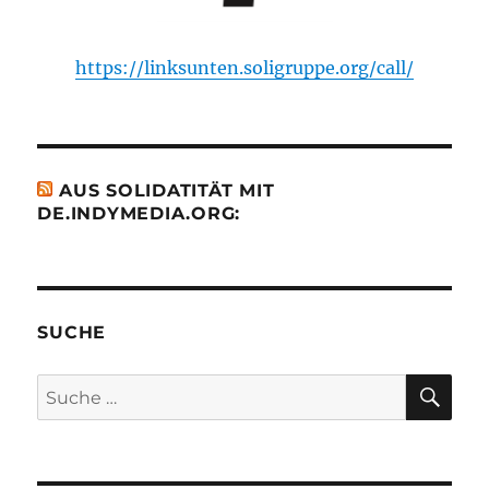
https://linksunten.soligruppe.org/call/
AUS SOLIDATITÄT MIT
DE.INDYMEDIA.ORG:
SUCHE
SU
Suche
nach: