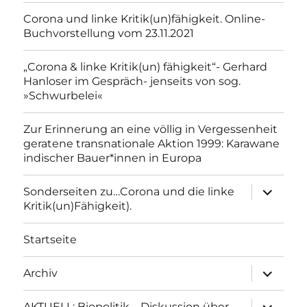
Corona und linke Kritik(un)fähigkeit. Online-
Buchvorstellung vom 23.11.2021
„Corona & linke Kritik(un) fähigkeit“- Gerhard
Hanloser im Gespräch- jenseits von sog.
»Schwurbelei«
Zur Erinnerung an eine völlig in Vergessenheit
geratene transnationale Aktion 1999: Karawane
indischer Bauer*innen in Europa
Unterme
Sonderseiten zu…Corona und die linke
anzeigen
Kritik(un)Fähigkeit).
Startseite
Unterme
Archiv
anzeigen
Unterme
AKTUELL: Biopolitik – Diskussion über