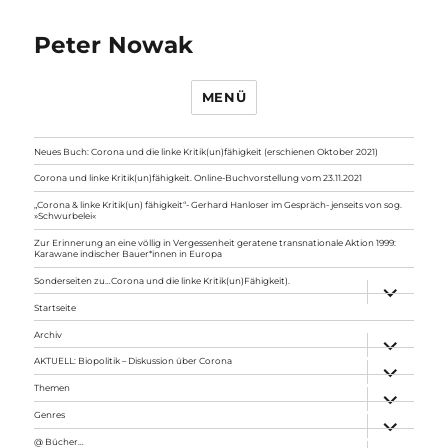
Peter Nowak
MENÜ
Neues Buch: Corona und die linke Kritik(un)fähigkeit (erschienen Oktober 2021)
Corona und linke Kritik(un)fähigkeit. Online-Buchvorstellung vom 23.11.2021
„Corona & linke Kritik(un) fähigkeit“- Gerhard Hanloser im Gespräch- jenseits von sog.
»Schwurbelei«
Zur Erinnerung an eine völlig in Vergessenheit geratene transnationale Aktion 1999:
Karawane indischer Bauer*innen in Europa
Sonderseiten zu…Corona und die linke Kritik(un)Fähigkeit).
Unterme
anzeigen
Startseite
Archiv
Unterme
anzeigen
AKTUELL: Biopolitik – Diskussion über Corona
Unterme
anzeigen
Themen
Unterme
anzeigen
Genres
Unterme
anzeigen
@ Bücher…
Unterme