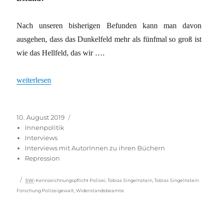
Nach unseren bisherigen Befunden kann man davon
ausgehen, dass das Dunkelfeld mehr als fünfmal so groß ist
wie das Hellfeld, das wir ….
„Polizei sollte eine Fehlerkultur entwickeln“
weiterlesen
Veröffentlicht
Kategorien
10. August 2019
am
Innenpolitik
Interviews
Interviews mit AutorInnen zu ihren Büchern
Repression
Schlagwörter
SW
:
Kennzeichnungspflicht Polizei
,
Tobias Singelnstein
,
Tobias Singelnstein
Forschung Polizeigewalt
,
Widerstandsbeamte