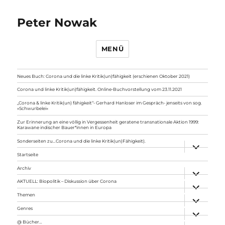
Peter Nowak
MENÜ
Neues Buch: Corona und die linke Kritik(un)fähigkeit (erschienen Oktober 2021)
Corona und linke Kritik(un)fähigkeit. Online-Buchvorstellung vom 23.11.2021
„Corona & linke Kritik(un) fähigkeit“- Gerhard Hanloser im Gespräch- jenseits von sog.
»Schwurbelei«
Zur Erinnerung an eine völlig in Vergessenheit geratene transnationale Aktion 1999:
Karawane indischer Bauer*innen in Europa
Sonderseiten zu…Corona und die linke Kritik(un)Fähigkeit).
Unterme
anzeigen
Startseite
Archiv
Unterme
anzeigen
AKTUELL: Biopolitik – Diskussion über Corona
Unterme
anzeigen
Themen
Unterme
anzeigen
Genres
Unterme
anzeigen
@ Bücher…
Unterme