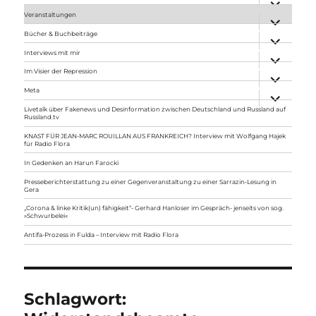
anzeigen
Veranstaltungen
Unterme
anzeigen
Bücher & Buchbeiträge
Unterme
anzeigen
Interviews mit mir
Unterme
anzeigen
Im Visier der Repression
Unterme
anzeigen
Meta
Unterme
anzeigen
Livetalk über Fakenews und Desinformation zwischen Deutschland und Russland auf
Russland.tv
KNAST FÜR JEAN-MARC ROUILLAN AUS FRANKREICH? Interview mit Wolfgang Hajek
für Radio Flora
In Gedenken an Harun Farocki
Presseberichterstattung zu einer Gegenveranstaltung zu einer Sarrazin-Lesung in
Gera
„Corona & linke Kritik(un) fähigkeit“- Gerhard Hanloser im Gespräch- jenseits von sog.
»Schwurbelei«
Antifa-Prozess in Fulda – Interview mit Radio Flora
Schlagwort: