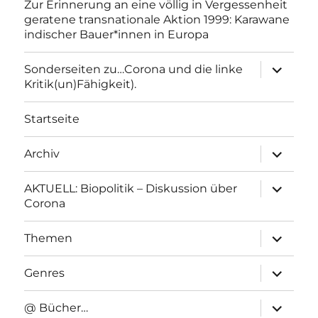
Zur Erinnerung an eine völlig in Vergessenheit
geratene transnationale Aktion 1999: Karawane
indischer Bauer*innen in Europa
Unterme
Sonderseiten zu…Corona und die linke
anzeigen
Kritik(un)Fähigkeit).
Startseite
Unterme
Archiv
anzeigen
Unterme
AKTUELL: Biopolitik – Diskussion über
anzeigen
Corona
Unterme
Themen
anzeigen
Unterme
Genres
anzeigen
Unterme
@ Bücher…
anzeigen