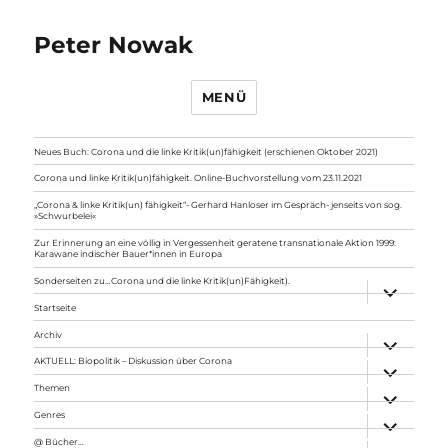
Peter Nowak
MENÜ
Neues Buch: Corona und die linke Kritik(un)fähigkeit (erschienen Oktober 2021)
Corona und linke Kritik(un)fähigkeit. Online-Buchvorstellung vom 23.11.2021
„Corona & linke Kritik(un) fähigkeit“- Gerhard Hanloser im Gespräch- jenseits von sog.
»Schwurbelei«
Zur Erinnerung an eine völlig in Vergessenheit geratene transnationale Aktion 1999:
Karawane indischer Bauer*innen in Europa
Sonderseiten zu…Corona und die linke Kritik(un)Fähigkeit).
Unterme
anzeigen
Startseite
Archiv
Unterme
anzeigen
AKTUELL: Biopolitik – Diskussion über Corona
Unterme
anzeigen
Themen
Unterme
anzeigen
Genres
Unterme
anzeigen
@ Bücher…
Unterme