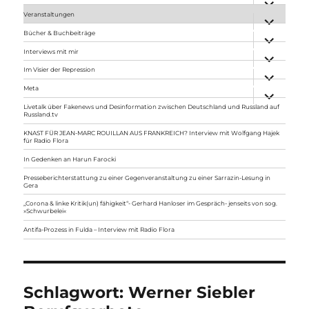
anzeigen
Veranstaltungen
Unterme
anzeigen
Bücher & Buchbeiträge
Unterme
anzeigen
Interviews mit mir
Unterme
anzeigen
Im Visier der Repression
Unterme
anzeigen
Meta
Unterme
anzeigen
Livetalk über Fakenews und Desinformation zwischen Deutschland und Russland auf
Russland.tv
KNAST FÜR JEAN-MARC ROUILLAN AUS FRANKREICH? Interview mit Wolfgang Hajek
für Radio Flora
In Gedenken an Harun Farocki
Presseberichterstattung zu einer Gegenveranstaltung zu einer Sarrazin-Lesung in
Gera
„Corona & linke Kritik(un) fähigkeit“- Gerhard Hanloser im Gespräch- jenseits von sog.
»Schwurbelei«
Antifa-Prozess in Fulda – Interview mit Radio Flora
Schlagwort:
Werner Siebler