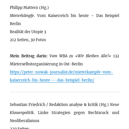
Philipp Mattern (Hg.)
Mieterkämpfe
. Vom Kaiserreich bis heute – Das Beispiel
Berlin
Realität der Utopie 3
212 Seiten, 30 Fotos
Mein Beitrag darin:
Vom WBA zu »Wir Bleiben Alle!«
132
Mieterselbstorganisierung in Ost-Berlin
https://peter-nowak-journalist.de/mieterkampfe-vom-
kaiserreich-bis-heute-–-das-beispiel-berlin/
Sebastian Friedrich / Redaktion analyse & kritik (Hg.)
Neue
Klassenpolitik
. Linke Strategien gegen Rechtsruck und
Neoliberalismus
220 Seiten