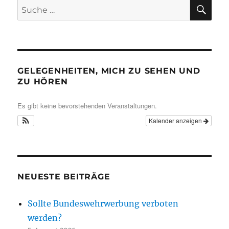
SU
Suche
nach:
GELEGENHEITEN, MICH ZU SEHEN UND
ZU HÖREN
Es gibt keine bevorstehenden Veranstaltungen.
Kalender anzeigen
NEUESTE BEITRÄGE
Sollte Bundeswehrwerbung verboten
werden?