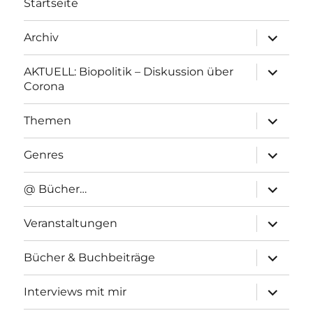
Startseite
Unterme
Archiv
anzeigen
Unterme
AKTUELL: Biopolitik – Diskussion über
anzeigen
Corona
Unterme
Themen
anzeigen
Unterme
Genres
anzeigen
Unterme
@ Bücher…
anzeigen
Unterme
Veranstaltungen
anzeigen
Unterme
Bücher & Buchbeiträge
anzeigen
Unterme
Interviews mit mir
anzeigen