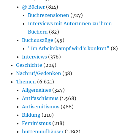
@ Bücher
(814)
Buchrezensionen
(727)
Interviews mit AutorInnen zu ihren
Büchern
(82)
Buchauszüge
(45)
"Im Arbeitskampf wird’s konkret"
(8)
Interviews
(376)
Geschichte
(204)
Nachruf/Gedenken
(38)
Themen
(6.621)
Allgemeines
(327)
Antifaschismus
(1.568)
Antisemitismus
(488)
Bildung
(210)
Feminismus
(218)
hüttenundhäuser
(1.192)