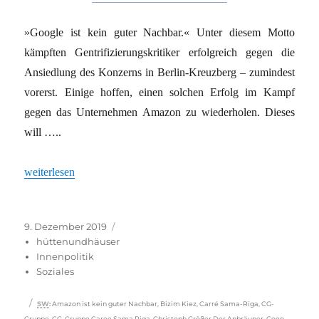
»Google ist kein guter Nachbar.« Unter diesem Motto
kämpften Gentrifizierungskritiker erfolgreich gegen die
Ansiedlung des Konzerns in Berlin-Kreuzberg – zumindest
vorerst. Einige hoffen, einen solchen Erfolg im Kampf
gegen das Unternehmen Amazon zu wiederholen. Dieses
will …..
„Lieber Kiezleben als Webtech-Urbanismus“
weiterlesen
Veröffentlicht
Kategorien
9. Dezember 2019
am
hüttenundhäuser
Innenpolitik
Soziales
Schlagwörter
SW
:
Amazon ist kein guter Nachbar
,
Bizim Kiez
,
Carré Sama-Riga
,
CG-
Gruppe
,
CG-Gruppe Caree Sama Riga
,
Christoph Größer Der Anbräuner
,
Coen