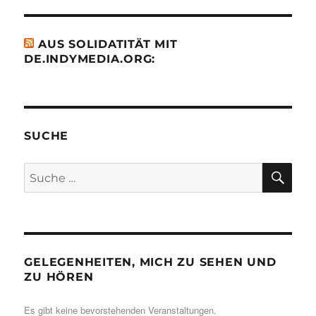
AUS SOLIDATITÄT MIT
DE.INDYMEDIA.ORG:
SUCHE
SU
Suche
nach:
GELEGENHEITEN, MICH ZU SEHEN UND
ZU HÖREN
Es gibt keine bevorstehenden Veranstaltungen.