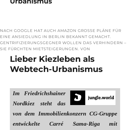
Urbanismus
NACH GOOGLE HAT AUCH AMAZON GROSSE PLÄNE FÜR E
INE ANSIEDLUNG IN BERLIN BEKANNT GEMACHT. G
ENTRIFIZIERUNGSGEGNER WOLLEN DAS VERHINDERN – S
IE FÜRCHTEN MIETSTEIGERUNGEN. VON
Lieber Kiezleben als
Webtech-Urbanismus
Im Friedrichshainer
Nordkiez steht das
von dem Immobilienkonzern CG-Gruppe
entwickelte Carré Sama-Riga mit