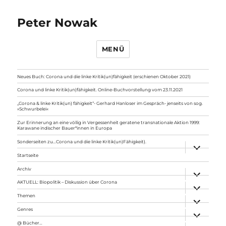
Peter Nowak
MENÜ
Neues Buch: Corona und die linke Kritik(un)fähigkeit (erschienen Oktober 2021)
Corona und linke Kritik(un)fähigkeit. Online-Buchvorstellung vom 23.11.2021
„Corona & linke Kritik(un) fähigkeit“- Gerhard Hanloser im Gespräch- jenseits von sog.
»Schwurbelei«
Zur Erinnerung an eine völlig in Vergessenheit geratene transnationale Aktion 1999:
Karawane indischer Bauer*innen in Europa
Sonderseiten zu…Corona und die linke Kritik(un)Fähigkeit).
Unterme
anzeigen
Startseite
Archiv
Unterme
anzeigen
AKTUELL: Biopolitik – Diskussion über Corona
Unterme
anzeigen
Themen
Unterme
anzeigen
Genres
Unterme
anzeigen
@ Bücher…
Unterme