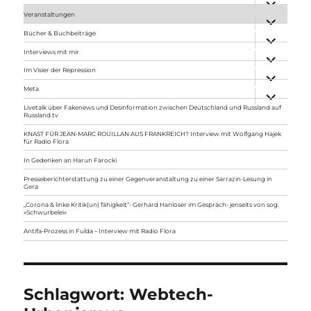
anzeigen
Veranstaltungen
Unterme
anzeigen
Bücher & Buchbeiträge
Unterme
anzeigen
Interviews mit mir
Unterme
anzeigen
Im Visier der Repression
Unterme
anzeigen
Meta
Unterme
anzeigen
Livetalk über Fakenews und Desinformation zwischen Deutschland und Russland auf
Russland.tv
KNAST FÜR JEAN-MARC ROUILLAN AUS FRANKREICH? Interview mit Wolfgang Hajek
für Radio Flora
In Gedenken an Harun Farocki
Presseberichterstattung zu einer Gegenveranstaltung zu einer Sarrazin-Lesung in
Gera
„Corona & linke Kritik(un) fähigkeit“- Gerhard Hanloser im Gespräch- jenseits von sog.
»Schwurbelei«
Antifa-Prozess in Fulda – Interview mit Radio Flora
Schlagwort:
Webtech-