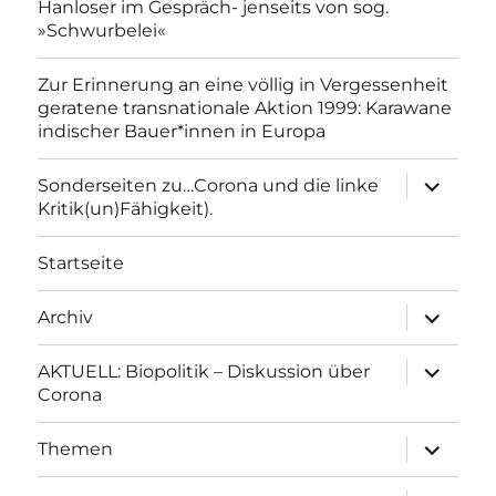
Hanloser im Gespräch- jenseits von sog.
»Schwurbelei«
Zur Erinnerung an eine völlig in Vergessenheit
geratene transnationale Aktion 1999: Karawane
indischer Bauer*innen in Europa
Unterme
Sonderseiten zu…Corona und die linke
anzeigen
Kritik(un)Fähigkeit).
Startseite
Unterme
Archiv
anzeigen
Unterme
AKTUELL: Biopolitik – Diskussion über
anzeigen
Corona
Unterme
Themen
anzeigen