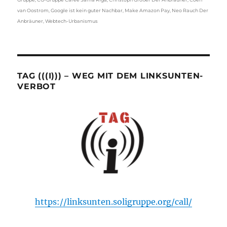
van Oostrom
,
Google ist kein guter Nachbar
,
Make Amazon Pay
,
Neo Rauch Der
Anbräuner
,
Webtech-Urbanismus
TAG (((I))) – WEG MIT DEM LINKSUNTEN-
VERBOT
https://linksunten.soligruppe.org/call/