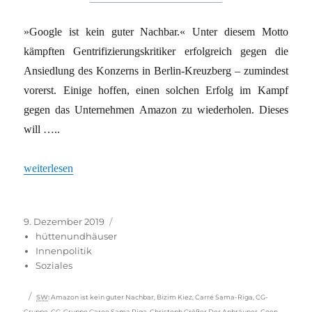
»Google ist kein guter Nachbar.« Unter diesem Motto
kämpften Gentrifizierungskritiker erfolgreich gegen die
Ansiedlung des Konzerns in Berlin-Kreuzberg – zumindest
vorerst. Einige hoffen, einen solchen Erfolg im Kampf
gegen das Unternehmen Amazon zu wiederholen. Dieses
will …..
„Lieber Kiezleben als Webtech-Urbanismus“
weiterlesen
Veröffentlicht
Kategorien
9. Dezember 2019
am
hüttenundhäuser
Innenpolitik
Soziales
Schlagwörter
SW
:
Amazon ist kein guter Nachbar
,
Bizim Kiez
,
Carré Sama-Riga
,
CG-
Gruppe
,
CG-Gruppe Caree Sama Riga
,
Christoph Größer Der Anbräuner
,
Coen