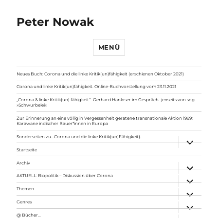
Peter Nowak
MENÜ
Neues Buch: Corona und die linke Kritik(un)fähigkeit (erschienen Oktober 2021)
Corona und linke Kritik(un)fähigkeit. Online-Buchvorstellung vom 23.11.2021
„Corona & linke Kritik(un) fähigkeit“- Gerhard Hanloser im Gespräch- jenseits von sog.
»Schwurbelei«
Zur Erinnerung an eine völlig in Vergessenheit geratene transnationale Aktion 1999:
Karawane indischer Bauer*innen in Europa
Sonderseiten zu…Corona und die linke Kritik(un)Fähigkeit).
Unterme
anzeigen
Startseite
Archiv
Unterme
anzeigen
AKTUELL: Biopolitik – Diskussion über Corona
Unterme
anzeigen
Themen
Unterme
anzeigen
Genres
Unterme
anzeigen
@ Bücher…
Unterme