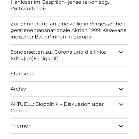
Hanloser im Gespräch- jenseits von sog.
»Schwurbelei«
Zur Erinnerung an eine völlig in Vergessenheit
geratene transnationale Aktion 1999: Karawane
indischer Bauer*innen in Europa
Unterme
Sonderseiten zu…Corona und die linke
anzeigen
Kritik(un)Fähigkeit).
Startseite
Unterme
Archiv
anzeigen
Unterme
AKTUELL: Biopolitik – Diskussion über
anzeigen
Corona
Unterme
Themen
anzeigen