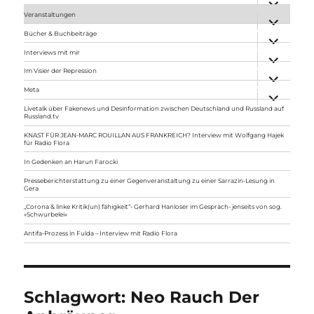
anzeigen
Veranstaltungen
Unterme
anzeigen
Bücher & Buchbeiträge
Unterme
anzeigen
Interviews mit mir
Unterme
anzeigen
Im Visier der Repression
Unterme
anzeigen
Meta
Unterme
anzeigen
Livetalk über Fakenews und Desinformation zwischen Deutschland und Russland auf
Russland.tv
KNAST FÜR JEAN-MARC ROUILLAN AUS FRANKREICH? Interview mit Wolfgang Hajek
für Radio Flora
In Gedenken an Harun Farocki
Presseberichterstattung zu einer Gegenveranstaltung zu einer Sarrazin-Lesung in
Gera
„Corona & linke Kritik(un) fähigkeit“- Gerhard Hanloser im Gespräch- jenseits von sog.
»Schwurbelei«
Antifa-Prozess in Fulda – Interview mit Radio Flora
Schlagwort:
Neo Rauch Der