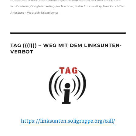
van Oostrom
,
Google ist kein guter Nachbar
,
Make Amazon Pay
,
Neo Rauch Der
Anbräuner
,
Webtech-Urbanismus
TAG (((I))) – WEG MIT DEM LINKSUNTEN-
VERBOT
https://linksunten.soligruppe.org/call/