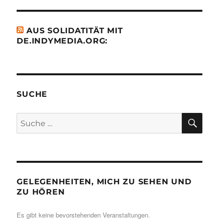
AUS SOLIDATITÄT MIT
DE.INDYMEDIA.ORG:
SUCHE
SU
Suche
nach:
GELEGENHEITEN, MICH ZU SEHEN UND
ZU HÖREN
Es gibt keine bevorstehenden Veranstaltungen.