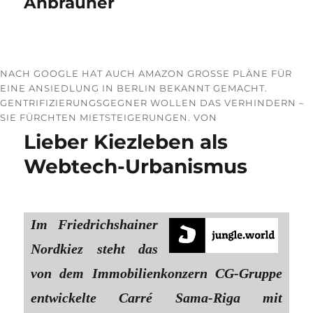
Anbräuner
NACH GOOGLE HAT AUCH AMAZON GROSSE PLÄNE FÜR E
INE ANSIEDLUNG IN BERLIN BEKANNT GEMACHT. G
ENTRIFIZIERUNGSGEGNER WOLLEN DAS VERHINDERN – S
IE FÜRCHTEN MIETSTEIGERUNGEN. VON
Lieber Kiezleben als
Webtech-Urbanismus
Im Friedrichshainer
Nordkiez steht das
von dem Immobilienkonzern CG-Gruppe
entwickelte Carré Sama-Riga mit