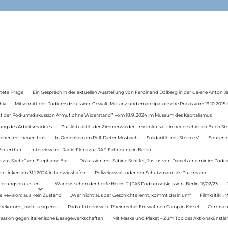
tete Frage
Ein Gespräch in der aktuellen Ausstellung von Ferdinand Dölberg in der Galerie Anton J
hiv
Mitschnitt der Podiumsdiskussion: Gewalt, Militanz und emanzipatorische Praxis vom 19.10.2015 i
tt der Podiumsdiskussion Armut ohne Widerstand? vom 18.9..2024 im Museum des Kapitalismus
ung des Arbeitsmarktes
Zur Aktualität der Zimmerwalder – mein Aufsatz in neuerschienen Buch St
auchen mit neuen Link
In Gedenken am Rolf-Dieter Missbach
Solidarität mit Stern e.V.
Spuren d
Winterthur
Interview mit Radio Flora zur RAF-Fahndung in Berlin
 zur Sache“ von Stephanie Bart
Diskussion mit Sabine Schiffer, Justus von Daniels und mir im Podc
n Linken am 31.1.2024 in Ludwigshafen
Polizeigewalt oder der Schutzmann als Putzmann
Teuerungsprotesten
War das schon der heiße Herbst? (PAS Podiumsdiskussion, Berlin 16/02/23
e Revision: aus Kein Zustand
„Wer nicht aus der Geschichte lernt, kommt darin um“
Filmkritik: »
 bekommt, nicht reagieren
Radio-Interview zu Rheinmetall-Entwaffnen Camp in Kassel
Corona u
ression gegen italienische Basisgewerkschaften
Mit Maske und Plakat – Zum Tod des Aktionskünstler