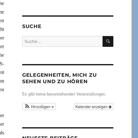
he
ne
en
SUCHE
ht
er
SUCHEN
Suche
nach:
er
he
S-
it
GELEGENHEITEN, MICH ZU
om
SEHEN UND ZU HÖREN
en
Es gibt keine bevorstehenden Veranstaltungen.
Hinzufügen
Kalender anzeigen
er
er
ls