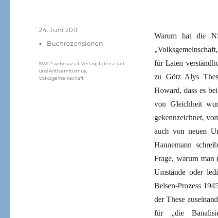
Veröffentlicht
24. Juni 2011
Warum hat die NS-
am
Kategorien
Buchrezensionen
„Volksgemeinschaft,
für Laien verständl
Schlagwörter
SW
:
Psychosozial-Verlag
,
Täterschaft
und Antisemitismus
,
zu Götz Alys Thes
Volksgemeinschaft
Howard, dass es bei 
von Gleichheit wur
gekennzeichnet, vom
auch von neuen Ungl
Hannemann schreibt
Frage, warum man (d
Umstände oder ledig
Belsen-Prozess 1945
der These auseinand
für „die Banalisi