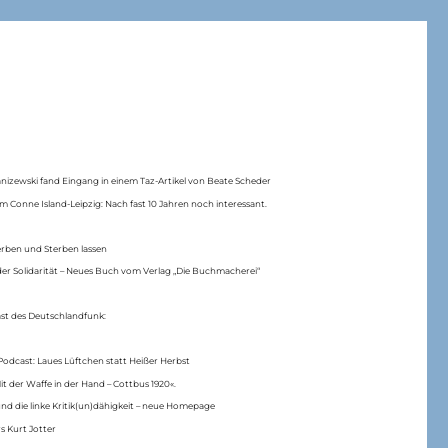
anizewski fand Eingang in einem Taz-Artikel von Beate Scheder
m Conne Island-Leipzig: Nach fast 10 Jahren noch interessant.
erben und Sterben lassen
er Solidarität – Neues Buch vom Verlag „Die Buchmacherei“
ast des Deutschlandfunk:
Podcast: Laues Lüftchen statt Heißer Herbst
Mit der Waffe in der Hand – Cottbus 1920«.
nd die linke Kritik(un)dähigkeit – neue Homepage
s Kurt Jotter