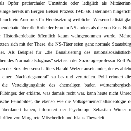
ls Opfer patriarchaler Umstände oder lediglich als Mittäterinn
einige bereits im Bergen-Belsen-Prozess 1945 als Täterinnen hingericht
l auch ein Ausdruck für Herabsetzung weiblicher Wissenschaftstätigkei
nnendebatte über die Rolle der Frau im NS
anders als die von
Ernst Nolt
e Historikerdebatte öffentlich kaum wahrgenommen wurde. Mehre
tzen sich mit der These, die NS-Täter
seien ganz normale Staatsbürg
er.
Als Beispiel für „die Banalisierung des nationalsozialistisch
hen des Normalitätsdogmas“ setzt sich der Soziologieprofessor Rolf Po
en des
Sozialwissenschaftlers Harald Welzer auseinander, der es ableh
 einer „Nachkriegsmoral“ zu be- und verurteilen. Pohl erinnert die
die Verteidigungslinie des ehemaligen baden württembergisch
Filbinger, der erklärte, was damals recht war, kann heute nicht Unrec
ische Feindbilder, die ebenso wie die Volksgemeinschaftsideologie d
s überdauert haben, informiert der Psychologe Sebastian Winter m
hriften von Margarete Mitscherlich und Klaus Theweleit.