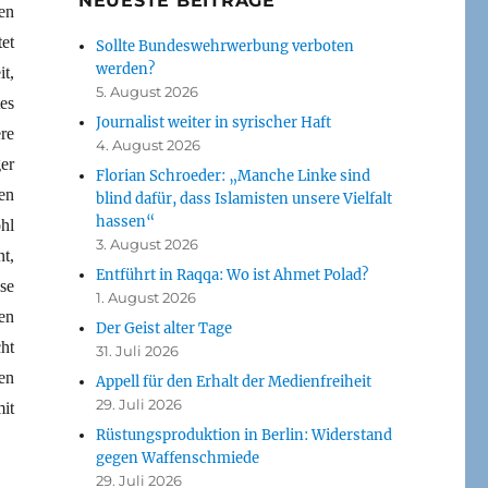
NEUESTE BEITRÄGE
en
et
Sollte Bundeswehrwerbung verboten
werden?
t,
5. August 2026
es
Journalist weiter in syrischer Haft
re
4. August 2026
er
Florian Schroeder: „Manche Linke sind
en
blind dafür, dass Islamisten unsere Vielfalt
hassen“
hl
3. August 2026
nt,
Entführt in Raqqa: Wo ist Ahmet Polad?
se
1. August 2026
en
Der Geist alter Tage
ht
31. Juli 2026
en
Appell für den Erhalt der Medienfreiheit
29. Juli 2026
it
Rüstungsproduktion in Berlin: Widerstand
gegen Waffenschmiede
29. Juli 2026