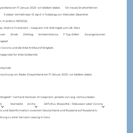
eckland am 17.Januar 2023– wir bleiben dabei:
Ein neues Strafverfahren:
Fuldaer Verhältnisse: 13. April: 4 Todestag von Matiul­lah Jabarkhel
n, Frankfurt 19/03/22)
ax, Wahl in Frankreich – Gespräch mit Willi Hajek vom 28. März
nen
Streik
Zahltag
Antisemitismus
F-Typ-Zellen
Zwangsräumen
higkeit
 Corona und die linke Kritik(un)Fähigkeit,
ngsprobe für linke Solidarität
rkschaft
hsuchung von Radio Dreyeckland am 17.Januar 2023– wir bleiben dabei:
 fähigkeit“- Gerhard Hanloser im Gespräch- jenseits von sog. »Schwurbelei«
).
Startseite
Archiv
AKTUELL: Biopolitik – Diskussion über Corona
ws und Desinformation zwischen Deutschland und Russland auf Russland.tv
ltung zu einer Sarrazin-Lesung in Gera