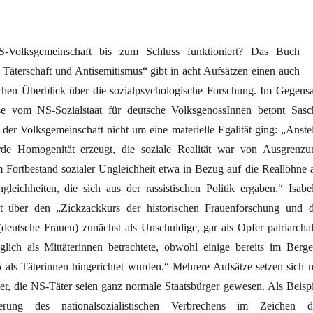
Volksgemeinschaft bis zum Schluss funktioniert? Das Buch
 Täterschaft und Antisemitismus“ gibt in acht Aufsätzen einen auch
ichen Überblick über die sozialpsychologische Forschung. Im Gegensa
e vom NS-Sozialstaat für deutsche VolksgenossInnen betont Sasc
der Volksgemeinschaft nicht um eine materielle Egalität ging: „Anstel
de Homogenität erzeugt, die soziale Realität war von Ausgrenzu
 Fortbestand sozialer Ungleichheit etwa in Bezug auf die Reallöhne a
eichheiten, die sich aus der rassistischen Politik ergaben.“ Isabel
 über den „Zickzackkurs der historischen Frauenforschung und d
eutsche Frauen) zunächst als Unschuldige, gar als Opfer patriarchal
lich als Mittäterinnen betrachtete, obwohl einige bereits im Berge
 als Täterinnen hingerichtet wurden.“ Mehrere Aufsätze setzen sich m
er, die NS-Täter seien ganz normale Staatsbürger gewesen. Als Beispi
erung des nationalsozialistischen Verbrechens im Zeichen d