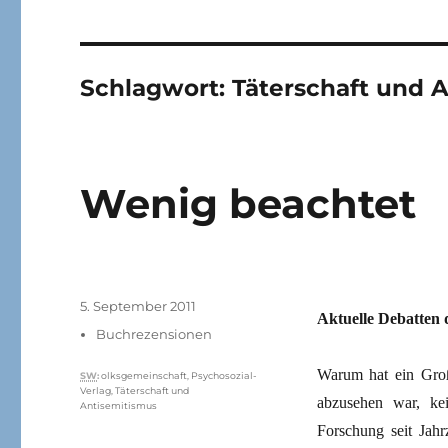
Schlagwort:
Täterschaft und 
Wenig beachtet
Veröffentlicht
5. September 2011
Aktuelle Debatten 
am
Kategorien
Buchrezensionen
Warum hat ein Großt
Schlagwörter
SW
:
olksgemeinschaft
,
Psychosozial-
Verlag
,
Täterschaft und
abzusehen war, ke
Antisemitismus
Forschung seit Jahr