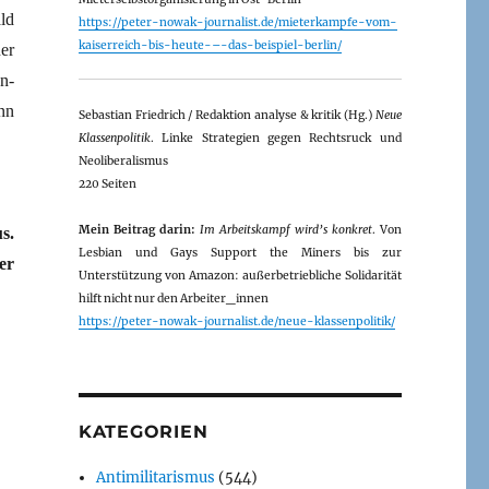
ld
https://peter-nowak-journalist.de/mieterkampfe-vom-
kaiserreich-bis-heute-–-das-beispiel-berlin/
er
n-
nn
Sebastian Friedrich / Redaktion analyse & kritik (Hg.)
Neue
Klassenpolitik
. Linke Strategien gegen Rechtsruck und
Neoliberalismus
220 Seiten
Mein Beitrag darin:
Im Arbeitskampf wird’s konkret
. Von
s.
Lesbian und Gays Support the Miners bis zur
er
Unterstützung von Amazon: außerbetriebliche Solidarität
hilft nicht nur den Arbeiter_innen
https://peter-nowak-journalist.de/neue-klassenpolitik/
KATEGORIEN
Antimilitarismus
(544)