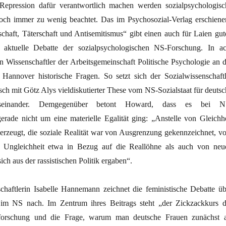
Repression dafür verantwortlich machen
werden sozialpsychologisc
och immer zu wenig beachtet. Das im Psychosozial-Verlag erschiene
haft, Täterschaft und Antisemitismus“
gibt einen auch für Laien gut
 aktuelle Debatte der sozialpsychologischen NS-Forschung.
In ac
n Wissenschaftler der Arbeitsgemeinschaft Politische Psychologie an d
t Hannover historische Fragen. So setzt sich der Sozialwissenschaftl
ch mit Götz Alys vieldiskutierter These vom NS-Sozialstaat für deutsc
useinander. Demgegenüber betont Howard, dass es bei N
erade nicht um eine materielle Egalität ging: „Anstelle von Gleichhe
rzeugt, die soziale Realität war von Ausgrenzung gekennzeichnet, v
er Ungleichheit etwa in Bezug auf die Reallöhne als auch von neu
ich aus der rassistischen Politik ergaben“.
chaftlerin
Isabelle Hannemann zeichnet die feministische Debatte üb
 im NS nach. Im Zentrum ihres Beitrags steht „der Zickzackkurs d
nforschung und die Frage, warum man deutsche Frauen zunächst a