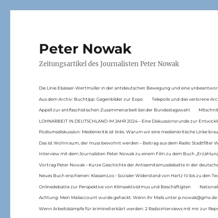
Peter Nowak
Zeitungsartikel des Journalisten Peter Nowak
Die Linie Elsässer-Wertmüller in der antideutschen Bewegung und eine unbeantwor
Aus dem Archiv: Buchtipp: Gegenbilder zur Expo
Telepolis und das verlorene Arc
Appell zur antifaschistischen Zusammenarbeit bei der Bundestagswahl
Mitschni
LOHNARBEIT IN DEUTSCHLAND IM JAHR 2024 – Eine Diskussionsrunde zur Entwickl
Podiumsdiskussion: Medienkritik ist links. Warum wir eine medienkritische Linke br
Das ist Wohnraum, der muss bewohnt werden – Beitrag aus dem Radio Stadtfilter 
Interview mit dem Journalisten Peter Nowak zu einem Film zu dem Buch „Erzählung
Vortrag Peter Nowak – Kurze Geschichte der Antisemitismusdebatte in der deutsche
Neues Buch erschienen: KlassenLos – Sozialer Widerstand von Hartz IV bis zu den 
Onlinedebatte zur Perspektive von Klimaaktivistmus und Beschäftigten
National
Achtung: Mein Mailaccount wurde gehackt. Wenn ihr Mails unter p.nowak@gmx.de
Wenn Arbeitskämpfe für kriminell erklärt werden: 2 Radiointerviews mit mir zur Rep