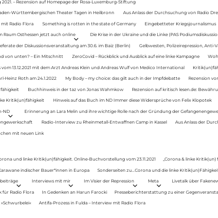
g 2021. – Rezension auf Homepage der Rosa-Luxemburg-Stiftung
Baden-Württembergischen Theater Tagen in Heilbronn
Aus Anlass der Durchsuchung von Radio Drey
 mit Radio Flora
Something is rotten in the state of Germany
Eingebetteter Kriegsjournalismus
im Raum Osthessen jetzt auch online
Die Krise in der Ukraine und die Linke (PAS Podiumsdiskussio
ferate der Diskussionsveranstaltung am 30.6. im Baiz (Berlin)
Gelbwesten, Polizeirepression, Anti-V
 von unten? – Ein Mitschnitt
ZeroCovid – Rückblick und Ausblick auf eine linke Kampagne
Woh
 vom 13.12.2021 mit dem Arzt Andreas Klein und Andreas Wulf von Medico International
Kritik(un)fä
rl-Heinz Roth am 24.1.2022
My Body – my choice: das gilt auch in der Impfdebatte
Rezension von
fähigkeit
Buchhinweis in der taz von Jonas Wahmkow
Rezension auf kritisch lesen.de: Bewähru
e Kritik(un)fähigkeit
Hinweis auf das Buch im ND Immer diese Widersprüche von Felix Klopotek
en-ND
Erinnerung an Lara Melin und ihre wichtige Rolle nach der Gründung der Gefangenengewe
nengewerkschaft
Radio-Interview zu Rheinmetall-Entwaffnen Camp in Kassel
Aus Anlass der Durc
auchen mit neuen Link
orona und linke Kritik(un)fähigkeit. Online-Buchvorstellung vom 23.11.2021
„Corona & linke Kritik(un)
: Karawane indischer Bauer*innen in Europa
Sonderseiten zu…Corona und die linke Kritik(un)Fähigkeit
beiträge
Interviews mit mir
Im Visier der Repression
Meta
Livetalk über Fakene
für Radio Flora
In Gedenken an Harun Farocki
Presseberichterstattung zu einer Gegenveransta
. »Schwurbelei«
Antifa-Prozess in Fulda – Interview mit Radio Flora