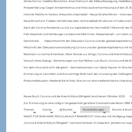
James Horrox: Gelebte Revolution. Anarchismus in der Kibbuzbewegung, Heidelber
Presseerklärung: Gegen Antisemitismus und Holocaustverharmlosung auf den 25. 
Internet Plattform-Verbot, linksunten.indymedia1 – Neues Strafverfahren – Interview
Neue Broschüre: Fuldaer Verhältnisse über rechtsradikale Strukturen in Fulda und 
Nach der Corona-Pandemie zurück zur kapitalistischen Normalität? Mitschnitt der Re
Felix Klopotek und Hamburger LockdownkritikerInnen: Klassenkampf – von oben und
Demokratie
Videomitschnitt der Diskussion Corona und der globale Kapitalismus
Mitschnitt der Diskussionsveranstaltung Corona und der globale Kapitalismus mit Ka
Rezension zu Gerhard Hanloser, Peter Nowak u.a. (Hrsg.): Corona und linke Kritik(un)
Versuch eines Dialogs – Bemerkungen von Karl Reitter zum Buch: Corona und die link
Vor dem Virus sind nicht alle gleich – Sammelrezension von Jakob Hayner im Woch
Erinnerung an Lara Melin und ihre wichtige Rolle nach der Gründung der Gefange
Podiumsdiskussion: Medienkritik ist links. Warum wir eine medienkritische Linke br
Neues Buch: Corona und die linke Kritik(un)fähigkeit (erschienen Oktober 2021)
C
Zur Erinnerung an eine völlig in Vergessenheit geratene transnationale Aktion 1999
Themen
Genres
@ Bücher…
Veranstaltungen
Bücher & Buch
KNAST FÜR JEAN-MARC ROUILLAN AUS FRANKREICH? Interview mit Wolfgang Hajek 
„Corona & linke Kritik(un) fähigkeit“- Gerhard Hanloser im Gespräch- jenseits von sog