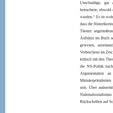
Unschuldige, gar a
betrachtete, obwohl 
wurden.“
Es ist woh
dass die Historikeri
Thesen angestoßen
Aufsätze im Buch se
gewesen, auseinand
Verbrechens im Zeic
kritisch mit
den Thes
die NS-Politik nach
Argumentation an 
Ministerpräsidenten 
sein.
Über antisemit
Nationalsozialismu
Rückschriften auf Sc