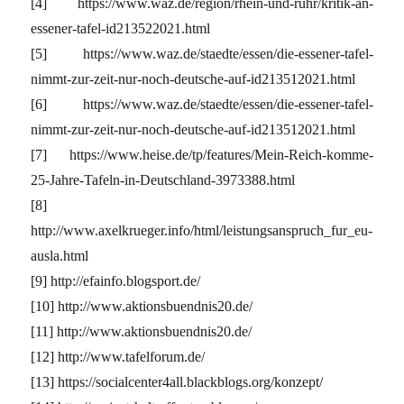
[4] https://www.waz.de/region/rhein-und-ruhr/kritik-an-
essener-tafel-id213522021.html
[5] https://www.waz.de/staedte/essen/die-essener-tafel-
nimmt-zur-zeit-nur-noch-deutsche-auf-id213512021.html
[6] https://www.waz.de/staedte/essen/die-essener-tafel-
nimmt-zur-zeit-nur-noch-deutsche-auf-id213512021.html
[7] https://www.heise.de/tp/features/Mein-Reich-komme-
25-Jahre-Tafeln-in-Deutschland-3973388.html
[8]
http://www.axelkrueger.info/html/leistungsanspruch_fur_eu-
ausla.html
[9] http://efainfo.blogsport.de/
[10] http://www.aktionsbuendnis20.de/
[11] http://www.aktionsbuendnis20.de/
[12] http://www.tafelforum.de/
[13] https://socialcenter4all.blackblogs.org/konzept/