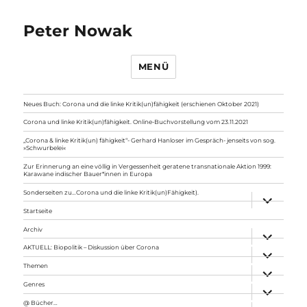
Peter Nowak
MENÜ
Neues Buch: Corona und die linke Kritik(un)fähigkeit (erschienen Oktober 2021)
Corona und linke Kritik(un)fähigkeit. Online-Buchvorstellung vom 23.11.2021
„Corona & linke Kritik(un) fähigkeit“- Gerhard Hanloser im Gespräch- jenseits von sog.
»Schwurbelei«
Zur Erinnerung an eine völlig in Vergessenheit geratene transnationale Aktion 1999:
Karawane indischer Bauer*innen in Europa
Sonderseiten zu…Corona und die linke Kritik(un)Fähigkeit).
Unterme
anzeigen
Startseite
Archiv
Unterme
anzeigen
AKTUELL: Biopolitik – Diskussion über Corona
Unterme
anzeigen
Themen
Unterme
anzeigen
Genres
Unterme
anzeigen
@ Bücher…
Unterme