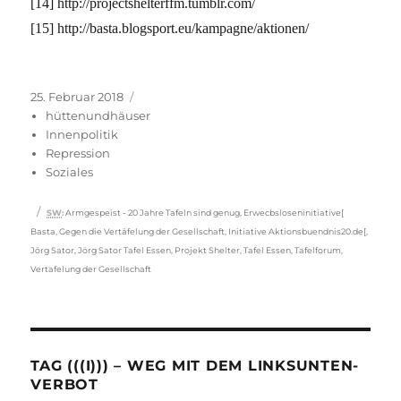
[14] http://projectshelterffm.tumblr.com/
[15] http://basta.blogsport.eu/kampagne/aktionen/
Veröffentlicht
Kategorien
25. Februar 2018
am
hüttenundhäuser
Innenpolitik
Repression
Soziales
Schlagwörter
SW
:
Armgespeist - 20 Jahre Tafeln sind genug
,
Erwecbsloseninitiative[
Basta
,
Gegen die Vertäfelung der Gesellschaft
,
Initiative Aktionsbuendnis20.de[
,
Jörg Sator
,
Jörg Sator Tafel Essen
,
Projekt Shelter
,
Tafel Essen
,
Tafelforum
,
Vertafelung der Gesellschaft
TAG (((I))) – WEG MIT DEM LINKSUNTEN-
VERBOT