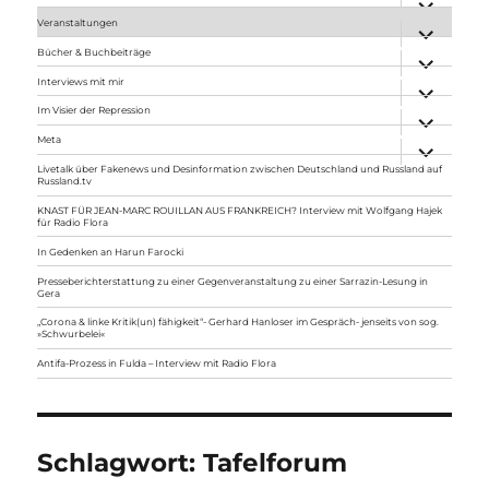
anzeigen
Veranstaltungen
Unterme
anzeigen
Bücher & Buchbeiträge
Unterme
anzeigen
Interviews mit mir
Unterme
anzeigen
Im Visier der Repression
Unterme
anzeigen
Meta
Unterme
anzeigen
Livetalk über Fakenews und Desinformation zwischen Deutschland und Russland auf
Russland.tv
KNAST FÜR JEAN-MARC ROUILLAN AUS FRANKREICH? Interview mit Wolfgang Hajek
für Radio Flora
In Gedenken an Harun Farocki
Presseberichterstattung zu einer Gegenveranstaltung zu einer Sarrazin-Lesung in
Gera
„Corona & linke Kritik(un) fähigkeit“- Gerhard Hanloser im Gespräch- jenseits von sog.
»Schwurbelei«
Antifa-Prozess in Fulda – Interview mit Radio Flora
Schlagwort:
Tafelforum