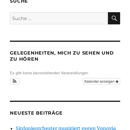
SUCHE
SU
Suche
nach:
GELEGENHEITEN, MICH ZU SEHEN UND
ZU HÖREN
Es gibt keine bevorstehenden Veranstaltungen.
Kalender anzeigen
NEUESTE BEITRÄGE
Sinfonieorchester musiziert gegen Vonovia