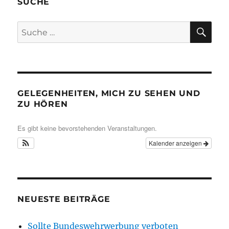
SUCHE
SU
Suche
nach:
GELEGENHEITEN, MICH ZU SEHEN UND
ZU HÖREN
Es gibt keine bevorstehenden Veranstaltungen.
Kalender anzeigen
NEUESTE BEITRÄGE
Sollte Bundeswehrwerbung verboten