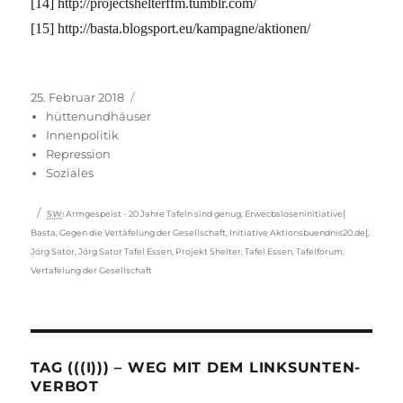
[14] http://projectshelterffm.tumblr.com/
[15] http://basta.blogsport.eu/kampagne/aktionen/
Veröffentlicht
Kategorien
25. Februar 2018
am
hüttenundhäuser
Innenpolitik
Repression
Soziales
Schlagwörter
SW
:
Armgespeist - 20 Jahre Tafeln sind genug
,
Erwecbsloseninitiative[
Basta
,
Gegen die Vertäfelung der Gesellschaft
,
Initiative Aktionsbuendnis20.de[
,
Jörg Sator
,
Jörg Sator Tafel Essen
,
Projekt Shelter
,
Tafel Essen
,
Tafelforum
,
Vertafelung der Gesellschaft
TAG (((I))) – WEG MIT DEM LINKSUNTEN-
VERBOT