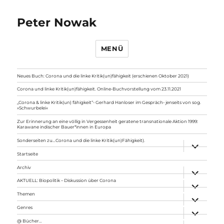
Peter Nowak
MENÜ
Neues Buch: Corona und die linke Kritik(un)fähigkeit (erschienen Oktober 2021)
Corona und linke Kritik(un)fähigkeit. Online-Buchvorstellung vom 23.11.2021
„Corona & linke Kritik(un) fähigkeit“- Gerhard Hanloser im Gespräch- jenseits von sog.
»Schwurbelei«
Zur Erinnerung an eine völlig in Vergessenheit geratene transnationale Aktion 1999:
Karawane indischer Bauer*innen in Europa
Sonderseiten zu…Corona und die linke Kritik(un)Fähigkeit).
Unterme
anzeigen
Startseite
Archiv
Unterme
anzeigen
AKTUELL: Biopolitik – Diskussion über Corona
Unterme
anzeigen
Themen
Unterme
anzeigen
Genres
Unterme
anzeigen
@ Bücher…
Unterme