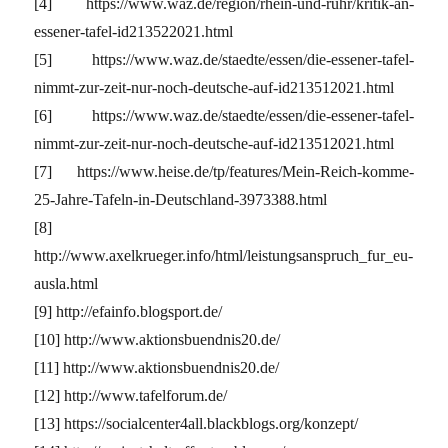
[4] https://www.waz.de/region/rhein-und-ruhr/kritik-an-
essener-tafel-id213522021.html
[5] https://www.waz.de/staedte/essen/die-essener-tafel-
nimmt-zur-zeit-nur-noch-deutsche-auf-id213512021.html
[6] https://www.waz.de/staedte/essen/die-essener-tafel-
nimmt-zur-zeit-nur-noch-deutsche-auf-id213512021.html
[7] https://www.heise.de/tp/features/Mein-Reich-komme-
25-Jahre-Tafeln-in-Deutschland-3973388.html
[8]
http://www.axelkrueger.info/html/leistungsanspruch_fur_eu-
ausla.html
[9] http://efainfo.blogsport.de/
[10] http://www.aktionsbuendnis20.de/
[11] http://www.aktionsbuendnis20.de/
[12] http://www.tafelforum.de/
[13] https://socialcenter4all.blackblogs.org/konzept/