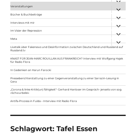
anzeigen
Veranstaltungen
Unterme
anzeigen
Bücher & Buchbeiträge
Unterme
anzeigen
Interviews mit mir
Unterme
anzeigen
Im Visier der Repression
Unterme
anzeigen
Meta
Unterme
anzeigen
Livetalk über Fakenews und Desinformation zwischen Deutschland und Russland auf
Russland.tv
KNAST FÜR JEAN-MARC ROUILLAN AUS FRANKREICH? Interview mit Wolfgang Hajek
für Radio Flora
In Gedenken an Harun Farocki
Presseberichterstattung zu einer Gegenveranstaltung zu einer Sarrazin-Lesung in
Gera
„Corona & linke Kritik(un) fähigkeit“- Gerhard Hanloser im Gespräch- jenseits von sog.
»Schwurbelei«
Antifa-Prozess in Fulda – Interview mit Radio Flora
Schlagwort:
Tafel Essen