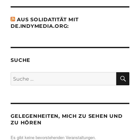
AUS SOLIDATITÄT MIT
DE.INDYMEDIA.ORG:
SUCHE
SU
Suche
nach:
GELEGENHEITEN, MICH ZU SEHEN UND
ZU HÖREN
Es gibt keine bevorstehenden Veranstaltungen.