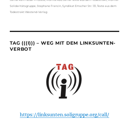
Solidaritätsgruppe
,
Stephane Francin
,
Syndikat Emscher Str. 131
,
Texte aus dem
Todestrakt Westend-Verlag
TAG (((I))) – WEG MIT DEM LINKSUNTEN-
VERBOT
https://linksunten.soligruppe.org/call/