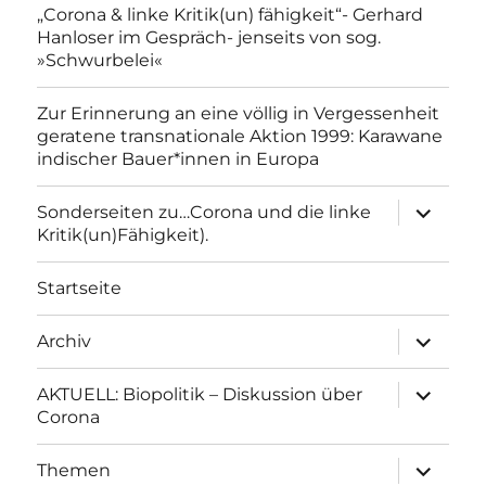
„Corona & linke Kritik(un) fähigkeit“- Gerhard
Hanloser im Gespräch- jenseits von sog.
»Schwurbelei«
Zur Erinnerung an eine völlig in Vergessenheit
geratene transnationale Aktion 1999: Karawane
indischer Bauer*innen in Europa
Unterme
Sonderseiten zu…Corona und die linke
anzeigen
Kritik(un)Fähigkeit).
Startseite
Unterme
Archiv
anzeigen
Unterme
AKTUELL: Biopolitik – Diskussion über
anzeigen
Corona
Unterme
Themen
anzeigen