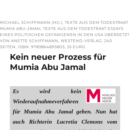
MICHAEL SCHIFFMANN (HG.), TEXTE AUS DEM TODESTRAKT
MUMIA ABU-JAMAL TEXTE AUS DEM TODESTRAKT ESSAYS
EINES POLITISCHEN GEFANGENEN IN DEN USA ÜBERSETZT
VON ANETTE SCHIFFMANN, WESTEND-VERLAG, 240
SEITEN, ISBN: 9783864893803, 25 EURO
Kein neuer Prozess für
Mumia Abu Jamal
Es wird kein
Wiederaufnahmeverfahren
für Mumia Abu Jamal geben. Nun hat
auch Richterin Lucretia Clemons vom