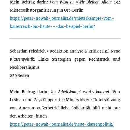
Mein Beitrag darin:
Vom WBA zu »Wir Bleiben Alle!«
132
Mieterselbstorganisierung in Ost-Berlin
https://peter-nowak-journalist.de/mieterkampfe-vom-
kaiserreich-bis-heute-–-das-beispiel-berlin/
Sebastian Friedrich / Redaktion analyse & kritik (Hg.)
Neue
Klassenpolitik
. Linke Strategien gegen Rechtsruck und
Neoliberalismus
220 Seiten
Mein Beitrag darin:
Im Arbeitskampf wird’s konkret
. Von
Lesbian und Gays Support the Miners bis zur Unterstützung
von Amazon: außerbetriebliche Solidarität hilft nicht nur
den Arbeiter_innen
https://peter-nowak-journalist.de/neue-klassenpolitik/