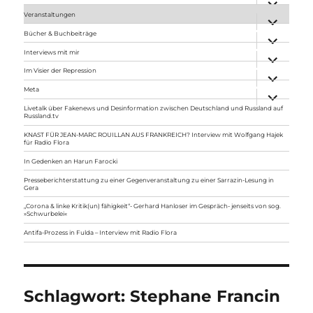
anzeigen
Veranstaltungen
Unterme
anzeigen
Bücher & Buchbeiträge
Unterme
anzeigen
Interviews mit mir
Unterme
anzeigen
Im Visier der Repression
Unterme
anzeigen
Meta
Unterme
anzeigen
Livetalk über Fakenews und Desinformation zwischen Deutschland und Russland auf
Russland.tv
KNAST FÜR JEAN-MARC ROUILLAN AUS FRANKREICH? Interview mit Wolfgang Hajek
für Radio Flora
In Gedenken an Harun Farocki
Presseberichterstattung zu einer Gegenveranstaltung zu einer Sarrazin-Lesung in
Gera
„Corona & linke Kritik(un) fähigkeit“- Gerhard Hanloser im Gespräch- jenseits von sog.
»Schwurbelei«
Antifa-Prozess in Fulda – Interview mit Radio Flora
Schlagwort:
Stephane Francin