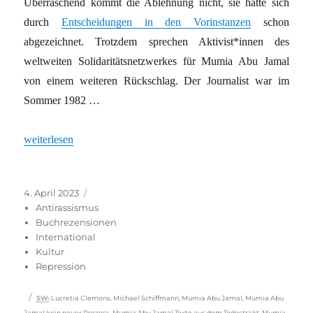
Überraschend kommt die Ablehnung nicht, sie hatte sich
durch
Entscheidungen in den Vorinstanzen
schon
abgezeichnet. Trotzdem sprechen Aktivist*innen des
weltweiten Solidaritätsnetzwerkes für Mumia Abu Jamal
von einem weiteren Rückschlag. Der Journalist war im
Sommer 1982 …
„Kein neuer Prozess für Mumia Abu Jamal“
weiterlesen
Veröffentlicht
Kategorien
4. April 2023
am
Antirassismus
Buchrezensionen
International
Kultur
Repression
Schlagwörter
SW
:
Lucretia Clemons
,
Michael Schiffmann
,
Mumia Abu Jamal
,
Mumia Abu
Jamal kein neuer Prozess
,
Mumia Abu Jamal Texte aus dem Todestrakt
,
Mumia-