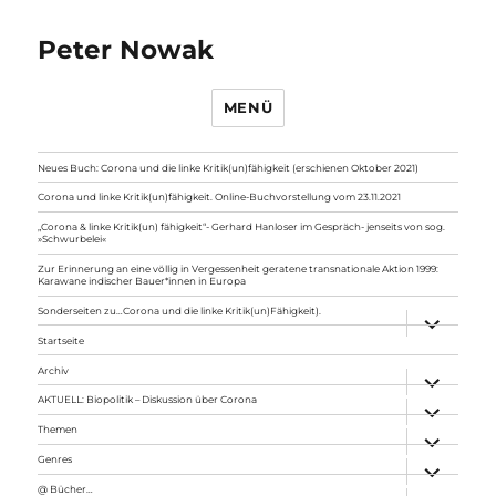
Peter Nowak
MENÜ
Neues Buch: Corona und die linke Kritik(un)fähigkeit (erschienen Oktober 2021)
Corona und linke Kritik(un)fähigkeit. Online-Buchvorstellung vom 23.11.2021
„Corona & linke Kritik(un) fähigkeit“- Gerhard Hanloser im Gespräch- jenseits von sog.
»Schwurbelei«
Zur Erinnerung an eine völlig in Vergessenheit geratene transnationale Aktion 1999:
Karawane indischer Bauer*innen in Europa
Sonderseiten zu…Corona und die linke Kritik(un)Fähigkeit).
Unterme
anzeigen
Startseite
Archiv
Unterme
anzeigen
AKTUELL: Biopolitik – Diskussion über Corona
Unterme
anzeigen
Themen
Unterme
anzeigen
Genres
Unterme
anzeigen
@ Bücher…
Unterme