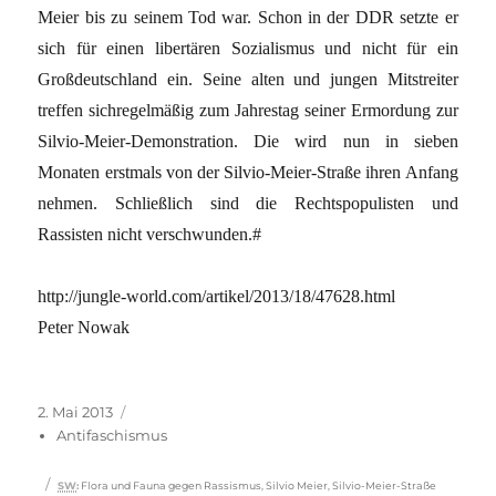
Meier bis zu seinem Tod war. Schon in der DDR setzte er
sich für einen libertären Sozialismus und nicht für ein
Großdeutschland ein. Seine alten und jungen Mitstreiter
treffen sichregelmäßig zum Jahrestag seiner Ermordung zur
Silvio-Meier-Demonstration. Die wird nun in sieben
Monaten erstmals von der Silvio-Meier-Straße ihren Anfang
nehmen. Schließlich sind die Rechtspopulisten und
Rassisten nicht verschwunden.#
http://jungle-world.com/artikel/2013/18/47628.html
Peter Nowak
Veröffentlicht
Kategorien
2. Mai 2013
am
Antifaschismus
Schlagwörter
SW
:
Flora und Fauna gegen Rassismus
,
Silvio Meier
,
Silvio-Meier-Straße