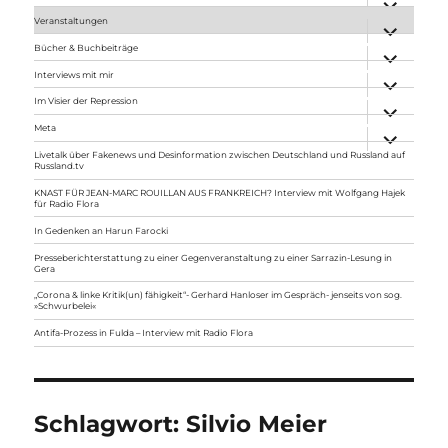
anzeigen
Veranstaltungen
Unterme
anzeigen
Bücher & Buchbeiträge
Unterme
anzeigen
Interviews mit mir
Unterme
anzeigen
Im Visier der Repression
Unterme
anzeigen
Meta
Unterme
anzeigen
Livetalk über Fakenews und Desinformation zwischen Deutschland und Russland auf
Russland.tv
KNAST FÜR JEAN-MARC ROUILLAN AUS FRANKREICH? Interview mit Wolfgang Hajek
für Radio Flora
In Gedenken an Harun Farocki
Presseberichterstattung zu einer Gegenveranstaltung zu einer Sarrazin-Lesung in
Gera
„Corona & linke Kritik(un) fähigkeit“- Gerhard Hanloser im Gespräch- jenseits von sog.
»Schwurbelei«
Antifa-Prozess in Fulda – Interview mit Radio Flora
Schlagwort:
Silvio Meier