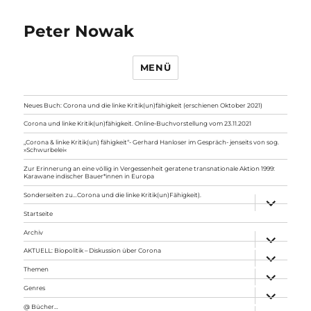
Peter Nowak
MENÜ
Neues Buch: Corona und die linke Kritik(un)fähigkeit (erschienen Oktober 2021)
Corona und linke Kritik(un)fähigkeit. Online-Buchvorstellung vom 23.11.2021
„Corona & linke Kritik(un) fähigkeit“- Gerhard Hanloser im Gespräch- jenseits von sog.
»Schwurbelei«
Zur Erinnerung an eine völlig in Vergessenheit geratene transnationale Aktion 1999:
Karawane indischer Bauer*innen in Europa
Sonderseiten zu…Corona und die linke Kritik(un)Fähigkeit).
Unterme
anzeigen
Startseite
Archiv
Unterme
anzeigen
AKTUELL: Biopolitik – Diskussion über Corona
Unterme
anzeigen
Themen
Unterme
anzeigen
Genres
Unterme
anzeigen
@ Bücher…
Unterme