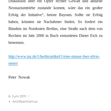
Diskussion über ein Opfer rechter Gewalt und aktuelle
Neonaziumtriebe zustande kommt, wäre das ein großer
Erfolg der Initiative“, betont Bayram. Sollte sie Erfolg
haben, könnten sie Nachahmer finden. So fordert ein
Bündnis im Nordosten Berlins, eine Straße nach dem von
Rechten im Jahr 2000 in Buch ermordeten Dieter Eich zu
benennen.
http://www.taz.de/1/berlin/artikel/1/eine-strasse-fuer-silvio-
meier/
Peter Nowak
Veröffentlicht
Kategorien
6. Juni 2011
am
Antifaschismus