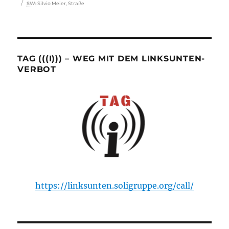
Schlagwörter
SW
:
Silvio Meier
,
Straße
TAG (((I))) – WEG MIT DEM LINKSUNTEN-
VERBOT
https://linksunten.soligruppe.org/call/