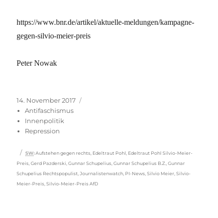
https://www.bnr.de/artikel/aktuelle-meldungen/kampagne-
gegen-silvio-meier-preis
Peter Nowak
Veröffentlicht
Kategorien
14. November 2017
am
Antifaschismus
Innenpolitik
Repression
Schlagwörter
SW
:
Aufstehen gegen rechts
,
Edeltraut Pohl
,
Edeltraut Pohl Silvio-Meier-
Preis
,
Gerd Pazderski
,
Gunnar Schupelius
,
Gunnar Schupelius B.Z.
,
Gunnar
Schupelius Rechtspopulist
,
Journalistenwatch
,
PI-News
,
Silvio Meier
,
Silvio-
Meier-Preis
,
Silvio-Meier-Preis AfD