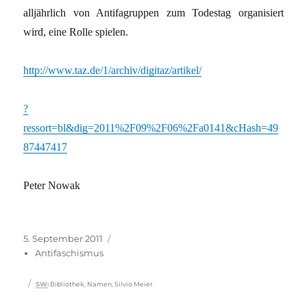
alljährlich von Antifagruppen zum Todestag organisiert
wird, eine Rolle spielen.
http://www.taz.de/1/archiv/digitaz/artikel/
?
ressort=bl&dig=2011%2F09%2F06%2Fa0141&cHash=49
87447417
Peter Nowak
Veröffentlicht
Kategorien
5. September 2011
am
Antifaschismus
Schlagwörter
SW
:
Bibliothek
,
Namen
,
Silvio Meier