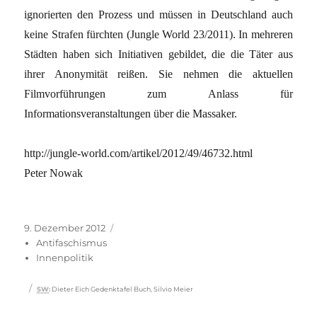
ignorierten den Prozess und müssen in Deutschland auch
keine Strafen fürchten (Jungle World 23/2011). In mehreren
Städten haben sich Initiativen gebildet, die die Täter aus
ihrer Anonymität reißen. Sie nehmen die aktuellen
Filmvorführungen zum Anlass für
Informationsveranstaltungen über die Massaker.
http://jungle-world.com/artikel/2012/49/46732.html
Peter Nowak
Veröffentlicht
Kategorien
9. Dezember 2012
am
Antifaschismus
Innenpolitik
Schlagwörter
SW
:
Dieter Eich Gedenktafel Buch
,
Silvio Meier