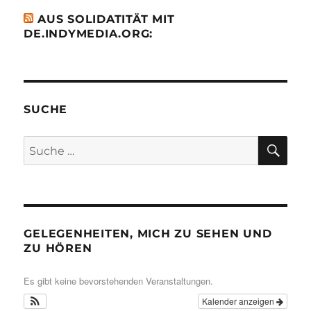
AUS SOLIDATITÄT MIT
DE.INDYMEDIA.ORG:
SUCHE
SU
Suche
nach:
GELEGENHEITEN, MICH ZU SEHEN UND
ZU HÖREN
Es gibt keine bevorstehenden Veranstaltungen.
Kalender anzeigen