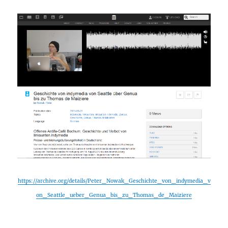
https://archive.org/details/Peter_Nowak_Geschichte_von_indymedia_v
on_Seattle_ueber_Genua_bis_zu_Thomas_de_Maiziere