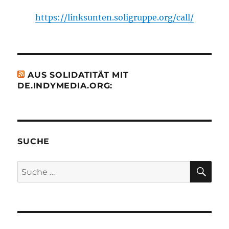
https://linksunten.soligruppe.org/call/
AUS SOLIDATITÄT MIT
DE.INDYMEDIA.ORG:
SUCHE
SU
Suche
nach: