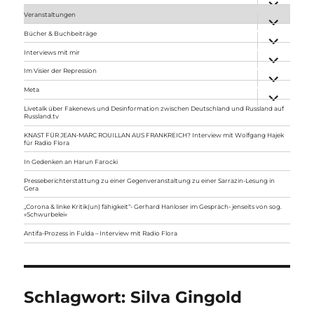
anzeigen
Veranstaltungen
Unterme
anzeigen
Bücher & Buchbeiträge
Unterme
anzeigen
Interviews mit mir
Unterme
anzeigen
Im Visier der Repression
Unterme
anzeigen
Meta
Unterme
anzeigen
Livetalk über Fakenews und Desinformation zwischen Deutschland und Russland auf
Russland.tv
KNAST FÜR JEAN-MARC ROUILLAN AUS FRANKREICH? Interview mit Wolfgang Hajek
für Radio Flora
In Gedenken an Harun Farocki
Presseberichterstattung zu einer Gegenveranstaltung zu einer Sarrazin-Lesung in
Gera
„Corona & linke Kritik(un) fähigkeit“- Gerhard Hanloser im Gespräch- jenseits von sog.
»Schwurbelei«
Antifa-Prozess in Fulda – Interview mit Radio Flora
Schlagwort:
Silva Gingold