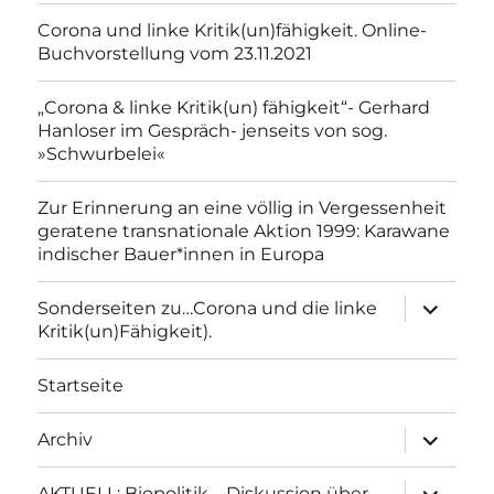
Corona und linke Kritik(un)fähigkeit. Online-
Buchvorstellung vom 23.11.2021
„Corona & linke Kritik(un) fähigkeit“- Gerhard
Hanloser im Gespräch- jenseits von sog.
»Schwurbelei«
Zur Erinnerung an eine völlig in Vergessenheit
geratene transnationale Aktion 1999: Karawane
indischer Bauer*innen in Europa
Unterme
Sonderseiten zu…Corona und die linke
anzeigen
Kritik(un)Fähigkeit).
Startseite
Unterme
Archiv
anzeigen
Unterme
AKTUELL: Biopolitik – Diskussion über