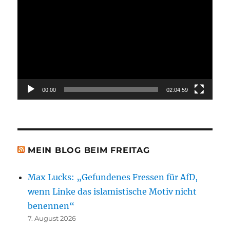
Player
00:00
02:04:59
MEIN BLOG BEIM FREITAG
Max Lucks: „Gefundenes Fressen für AfD,
wenn Linke das islamistische Motiv nicht
benennen“
7. August 2026