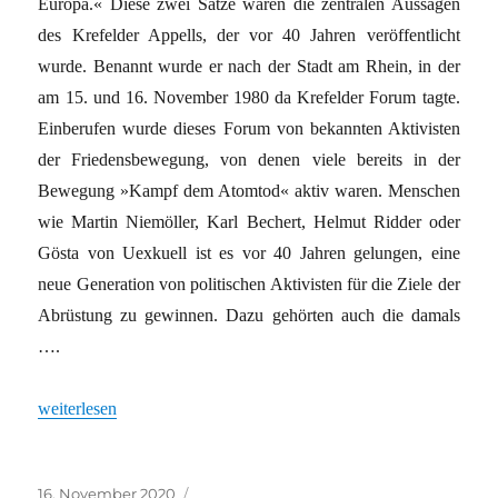
Europa.« Diese zwei Sätze waren die zentralen Aussagen
des Krefelder Appells, der vor 40 Jahren veröffentlicht
wurde. Benannt wurde er nach der Stadt am Rhein, in der
am 15. und 16. November 1980 da Krefelder Forum tagte.
Einberufen wurde dieses Forum von bekannten Aktivisten
der Friedensbewegung, von denen viele bereits in der
Bewegung »Kampf dem Atomtod« aktiv waren. Menschen
wie Martin Niemöller, Karl Bechert, Helmut Ridder oder
Gösta von Uexkuell ist es vor 40 Jahren gelungen, eine
neue Generation von politischen Aktivisten für die Ziele der
Abrüstung zu gewinnen. Dazu gehörten auch die damals
….
„Etty Gingold sammelt Unterschriften“
weiterlesen
Veröffentlicht
Kategorien
16. November 2020