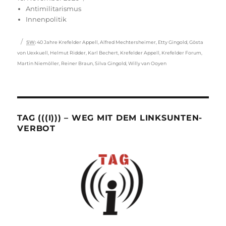
am
Antimilitarismus
Innenpolitik
Schlagwörter
SW
:
40 Jahre Krefelder Appell
,
Alfred Mechtersheimer
,
Etty Gingold
,
Gösta
von Uexkuell
,
Helmut Ridder
,
Karl Bechert
,
Krefelder Appell
,
Krefelder Forum
,
Martin Niemöller
,
Reiner Braun
,
Silva Gingold
,
Willy van Ooyen
TAG (((I))) – WEG MIT DEM LINKSUNTEN-
VERBOT