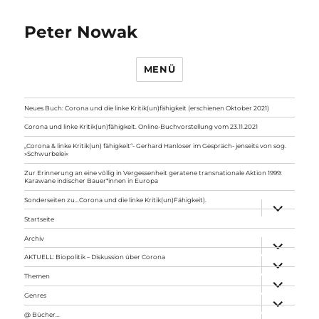
Peter Nowak
MENÜ
Neues Buch: Corona und die linke Kritik(un)fähigkeit (erschienen Oktober 2021)
Corona und linke Kritik(un)fähigkeit. Online-Buchvorstellung vom 23.11.2021
„Corona & linke Kritik(un) fähigkeit“- Gerhard Hanloser im Gespräch- jenseits von sog.
»Schwurbelei«
Zur Erinnerung an eine völlig in Vergessenheit geratene transnationale Aktion 1999:
Karawane indischer Bauer*innen in Europa
Sonderseiten zu…Corona und die linke Kritik(un)Fähigkeit).
Unterme
anzeigen
Startseite
Archiv
Unterme
anzeigen
AKTUELL: Biopolitik – Diskussion über Corona
Unterme
anzeigen
Themen
Unterme
anzeigen
Genres
Unterme
anzeigen
@ Bücher…
Unterme