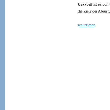
Uexkuell ist es vor 
die Ziele der Abrüs
„Etty Gingold samme
weiterlesen