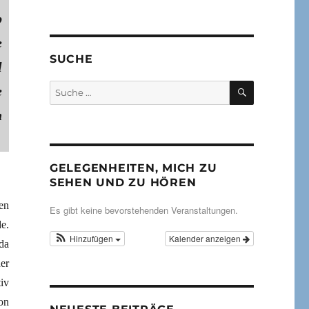
b
e
SUCHE
l
SUCHEN
Suche
e
nach:
n
GELEGENHEITEN, MICH ZU
SEHEN UND ZU HÖREN
en
Es gibt keine bevorstehenden Veranstaltungen.
e.
Hinzufügen
Kalender anzeigen
da
er
iv
on