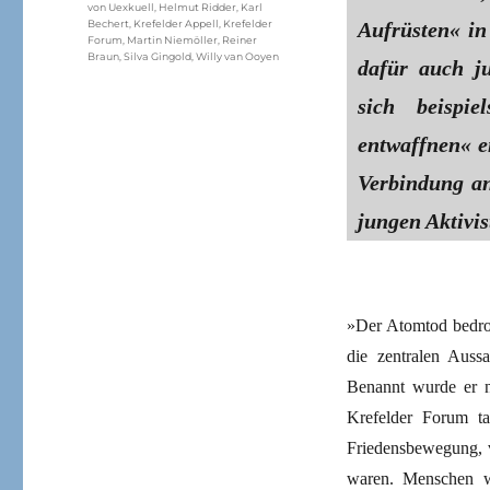
von Uexkuell
,
Helmut Ridder
,
Karl
Aufrüsten« in
Bechert
,
Krefelder Appell
,
Krefelder
Forum
,
Martin Niemöller
,
Reiner
Braun
,
Silva Gingold
,
Willy van Ooyen
dafür auch j
sich beispi
entwaffnen« e
Verbindung an
jungen Aktivis
»Der Atomtod bedro
die zentralen Auss
Benannt wurde er 
Krefelder Forum t
Friedensbewegung, 
waren. Menschen w