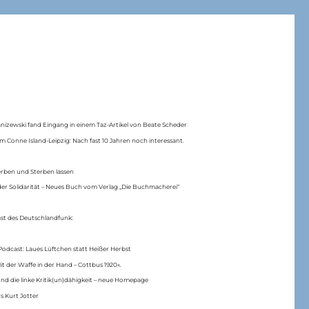
anizewski fand Eingang in einem Taz-Artikel von Beate Scheder
m Conne Island-Leipzig: Nach fast 10 Jahren noch interessant.
erben und Sterben lassen
er Solidarität – Neues Buch vom Verlag „Die Buchmacherei“
ast des Deutschlandfunk:
Podcast: Laues Lüftchen statt Heißer Herbst
Mit der Waffe in der Hand – Cottbus 1920«.
nd die linke Kritik(un)dähigkeit – neue Homepage
s Kurt Jotter