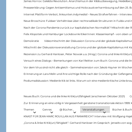
James Horrox: Gelebte Revolution. Anarchismus in der Kibbuzbewegung, Heidelber
Presseerklärung: Gegen Antisemitismus und Holocaustverharmlosung auf den 25. 
Internet Plattform-Verbot, linksunten.indymedia1 – Neues Strafverfahren – Interview
Neue Broschüre: Fuldaer Verhältnisse über rechtsradikale Strukturen in Fulda und 
Nach der Corona-Pandemie zurück zur kapitalistischen Normalität? Mitschnitt der Re
Felix Klopotek und Hamburger LockdownkritikerInnen: Klassenkampf – von oben und
Demokratie
Videomitschnitt der Diskussion Corona und der globale Kapitalismus
Mitschnitt der Diskussionsveranstaltung Corona und der globale Kapitalismus mit Ka
Rezension zu Gerhard Hanloser, Peter Nowak u.a. (Hrsg.): Corona und linke Kritik(un)
Versuch eines Dialogs – Bemerkungen von Karl Reitter zum Buch: Corona und die link
Vor dem Virus sind nicht alle gleich – Sammelrezension von Jakob Hayner im Woch
Erinnerung an Lara Melin und ihre wichtige Rolle nach der Gründung der Gefange
Podiumsdiskussion: Medienkritik ist links. Warum wir eine medienkritische Linke br
Neues Buch: Corona und die linke Kritik(un)fähigkeit (erschienen Oktober 2021)
C
Zur Erinnerung an eine völlig in Vergessenheit geratene transnationale Aktion 1999
Themen
Genres
@ Bücher…
Veranstaltungen
Bücher & Buch
KNAST FÜR JEAN-MARC ROUILLAN AUS FRANKREICH? Interview mit Wolfgang Hajek 
„Corona & linke Kritik(un) fähigkeit“- Gerhard Hanloser im Gespräch- jenseits von sog