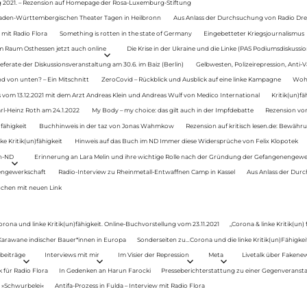
g 2021. – Rezension auf Homepage der Rosa-Luxemburg-Stiftung
Baden-Württembergischen Theater Tagen in Heilbronn
Aus Anlass der Durchsuchung von Radio Drey
 mit Radio Flora
Something is rotten in the state of Germany
Eingebetteter Kriegsjournalismus
im Raum Osthessen jetzt auch online
Die Krise in der Ukraine und die Linke (PAS Podiumsdiskussio
ferate der Diskussionsveranstaltung am 30.6. im Baiz (Berlin)
Gelbwesten, Polizeirepression, Anti-V
 von unten? – Ein Mitschnitt
ZeroCovid – Rückblick und Ausblick auf eine linke Kampagne
Woh
 vom 13.12.2021 mit dem Arzt Andreas Klein und Andreas Wulf von Medico International
Kritik(un)fä
rl-Heinz Roth am 24.1.2022
My Body – my choice: das gilt auch in der Impfdebatte
Rezension von
fähigkeit
Buchhinweis in der taz von Jonas Wahmkow
Rezension auf kritisch lesen.de: Bewähru
e Kritik(un)fähigkeit
Hinweis auf das Buch im ND Immer diese Widersprüche von Felix Klopotek
en-ND
Erinnerung an Lara Melin und ihre wichtige Rolle nach der Gründung der Gefangenengewe
nengewerkschaft
Radio-Interview zu Rheinmetall-Entwaffnen Camp in Kassel
Aus Anlass der Durc
auchen mit neuen Link
orona und linke Kritik(un)fähigkeit. Online-Buchvorstellung vom 23.11.2021
„Corona & linke Kritik(un)
: Karawane indischer Bauer*innen in Europa
Sonderseiten zu…Corona und die linke Kritik(un)Fähigkeit
beiträge
Interviews mit mir
Im Visier der Repression
Meta
Livetalk über Fakene
für Radio Flora
In Gedenken an Harun Farocki
Presseberichterstattung zu einer Gegenveransta
. »Schwurbelei«
Antifa-Prozess in Fulda – Interview mit Radio Flora