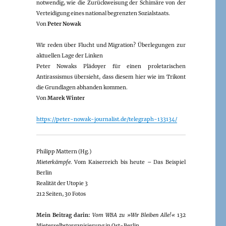
notwendig, wie die Zurückweisung der Schimäre von der
Verteidigung eines national begrenzten Sozialstaats.
Von
Peter Nowak
Wir reden über Flucht und Migration? Überlegungen zur
aktuellen Lage der Linken
Peter Nowaks Plädoyer für einen proletarischen
Antirassismus übersieht, dass diesem hier wie im Trikont
die Grundlagen abhanden kommen.
Von
Marek Winter
https://peter-nowak-journalist.de/telegraph-133134/
Philipp Mattern (Hg.)
Mieterkämpfe
. Vom Kaiserreich bis heute – Das Beispiel
Berlin
Realität der Utopie 3
212 Seiten, 30 Fotos
Mein Beitrag darin:
Vom WBA zu »Wir Bleiben Alle!«
132
Mieterselbstorganisierung in Ost-Berlin