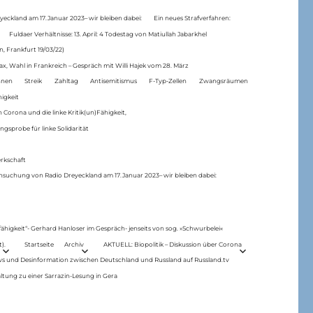
eckland am 17.Januar 2023– wir bleiben dabei:
Ein neues Strafverfahren:
Fuldaer Verhältnisse: 13. April: 4 Todestag von Matiul­lah Jabarkhel
n, Frankfurt 19/03/22)
ax, Wahl in Frankreich – Gespräch mit Willi Hajek vom 28. März
nen
Streik
Zahltag
Antisemitismus
F-Typ-Zellen
Zwangsräumen
higkeit
 Corona und die linke Kritik(un)Fähigkeit,
ngsprobe für linke Solidarität
rkschaft
hsuchung von Radio Dreyeckland am 17.Januar 2023– wir bleiben dabei:
 fähigkeit“- Gerhard Hanloser im Gespräch- jenseits von sog. »Schwurbelei«
).
Startseite
Archiv
AKTUELL: Biopolitik – Diskussion über Corona
ws und Desinformation zwischen Deutschland und Russland auf Russland.tv
ltung zu einer Sarrazin-Lesung in Gera