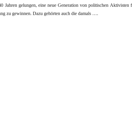
40 Jahren gelungen, eine neue Generation von politischen Aktivisten f
tung zu gewinnen. Dazu gehörten auch die damals ….
lt Unterschriften“