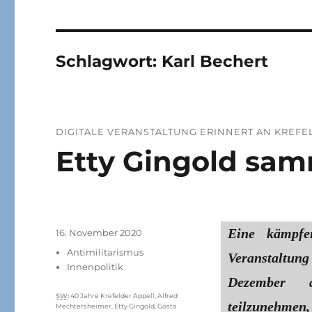
Schlagwort:
Karl Bechert
DIGITALE VERANSTALTUNG ERINNERT AN KREF
Etty Gingold sam
Eine kämpfe
Veröffentlicht
16. November 2020
am
Kategorien
Antimilitarismus
Veranstaltung
Innenpolitik
Dezember a
Schlagwörter
SW
:
40 Jahre Krefelder Appell
,
Alfred
teilzunehmen,
Mechtersheimer
,
Etty Gingold
,
Gösta