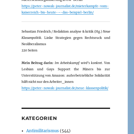
https://peter-nowak-journalist.de/mieterkampfe-vom-
kaiserreich-bis-heute-–-das-beispiel-berlin/
Sebastian Friedrich / Redaktion analyse & kritik (Hg.)
Neue
Klassenpolitik
. Linke Strategien gegen Rechtsruck und
Neoliberalismus
220 Seiten
Mein Beitrag darin:
Im Arbeitskampf wird’s konkret
. Von
Lesbian und Gays Support the Miners bis zur
Unterstützung von Amazon: außerbetriebliche Solidarität
hilft nicht nur den Arbeiter_innen
https://peter-nowak-journalist.de/neue-klassenpolitik/
KATEGORIEN
Antimilitarismus
(544)