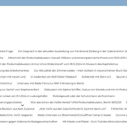
tete Frage
Ein Gespräch in der aktuellen Ausstellung von Ferdinand Dölberg in der Galerie Anton J
hiv
Mitschnitt der Podiumsdiskussion: Gewalt, Militanz und emanzipatorische Praxis vom 19.10.2015 i
tt der Podiumsdiskussion Armut ohne Widerstand? vom 18.9..2024 im Museum des Kapitalismus
ung des Arbeitsmarktes
Zur Aktualität der Zimmerwalder – mein Aufsatz in neuerschienen Buch St
auchen mit neuen Link
In Gedenken am Rolf-Dieter Missbach
Solidarität mit Stern e.V.
Spuren d
Winterthur
Interview mit Radio Flora zur RAF-Fahndung in Berlin
 zur Sache“ von Stephanie Bart
Diskussion mit Sabine Schiffer, Justus von Daniels und mir im Podc
n Linken am 31.1.2024 in Ludwigshafen
Polizeigewalt oder der Schutzmann als Putzmann
Teuerungsprotesten
War das schon der heiße Herbst? (PAS Podiumsdiskussion, Berlin 16/02/23
e Revision: aus Kein Zustand
„Wer nicht aus der Geschichte lernt, kommt darin um“
Filmkritik: »
 bekommt, nicht reagieren
Radio-Interview zu Rheinmetall-Entwaffnen Camp in Kassel
Corona u
ression gegen italienische Basisgewerkschaften
Mit Maske und Plakat – Zum Tod des Aktionskünstler