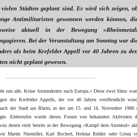
 vielen Städten geplant sind. Es wird sich zeigen, o
unge Antimilitaristen gewonnen werden können, di
elsweise aktuell in der Bewegung »Rheinmetal
ngagieren. Bei der Veranstaltung am Sonntag war di
ders als beim Krefelder Appell vor 40 Jahren zu de
ten nicht geplant gewesen.
ht uns alle. Keine Atomraketen nach Europa.« Diese zwei Sätze war
agen des Krefelder Appells, der vor 40 Jahren veröffentlicht wurd
nach der Stadt am Rhein, in der am 15. und 16. November 1980 
agte. Einberufen wurde dieses Forum von bekannten Aktivisten d
von denen viele bereits in der Bewegung »Kampf dem Atomtod« akt
ie Martin Niemöller, Karl Bechert, Helmut Ridder oder Gösta v