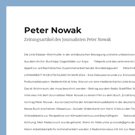
Peter Nowak
Zeitungsartikel des Journalisten Peter Nowak
Die Linie Elsässer-Wertmüller in der antideutschen Bewegung und eine unbeantwor
Aus dem Archiv: Buchtipp: Gegenbilder zur Expo
Telepolis und das verlorene Arc
Appell zur antifaschistischen Zusammenarbeit bei der Bundestagswahl
Mitschni
LOHNARBEIT IN DEUTSCHLAND IM JAHR 2024 – Eine Diskussionsrunde zur Entwickl
Podiumsdiskussion: Medienkritik ist links. Warum wir eine medienkritische Linke br
Das ist Wohnraum, der muss bewohnt werden – Beitrag aus dem Radio Stadtfilter 
Interview mit dem Journalisten Peter Nowak zu einem Film zu dem Buch „Erzählung
Vortrag Peter Nowak – Kurze Geschichte der Antisemitismusdebatte in der deutsche
Neues Buch erschienen: KlassenLos – Sozialer Widerstand von Hartz IV bis zu den 
Onlinedebatte zur Perspektive von Klimaaktivistmus und Beschäftigten
National
Achtung: Mein Mailaccount wurde gehackt. Wenn ihr Mails unter p.nowak@gmx.de
Wenn Arbeitskämpfe für kriminell erklärt werden: 2 Radiointerviews mit mir zur Rep