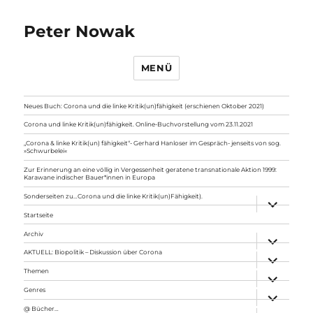
Peter Nowak
MENÜ
Neues Buch: Corona und die linke Kritik(un)fähigkeit (erschienen Oktober 2021)
Corona und linke Kritik(un)fähigkeit. Online-Buchvorstellung vom 23.11.2021
„Corona & linke Kritik(un) fähigkeit“- Gerhard Hanloser im Gespräch- jenseits von sog.
»Schwurbelei«
Zur Erinnerung an eine völlig in Vergessenheit geratene transnationale Aktion 1999:
Karawane indischer Bauer*innen in Europa
Sonderseiten zu…Corona und die linke Kritik(un)Fähigkeit).
Unterme
anzeigen
Startseite
Archiv
Unterme
anzeigen
AKTUELL: Biopolitik – Diskussion über Corona
Unterme
anzeigen
Themen
Unterme
anzeigen
Genres
Unterme
anzeigen
@ Bücher…
Unterme