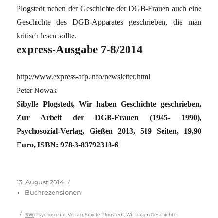
Plogstedt neben der Geschichte der DGB-Frauen auch eine
Geschichte des DGB-Apparates geschrieben, die man
kritisch lesen sollte.
express-Ausgabe 7-8/2014
http://www.express-afp.info/newsletter.html
Peter Nowak
Sibylle Plogstedt, Wir haben Geschichte geschrieben,
Zur Arbeit der DGB-Frauen (1945- 1990),
Psychosozial-Verlag, Gießen 2013, 519 Seiten, 19,90
Euro, ISBN: 978-3-83792318-6
Veröffentlicht
Kategorien
13. August 2014
am
Buchrezensionen
Schlagwörter
SW
:
Psychosozial-Verlag
,
Sibylle Plogstedt
,
Wir haben Geschichte