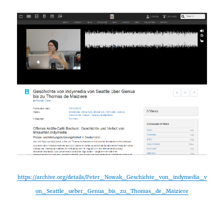
https://archive.org/details/Peter_Nowak_Geschichte_von_indymedia_v
on_Seattle_ueber_Genua_bis_zu_Thomas_de_Maiziere