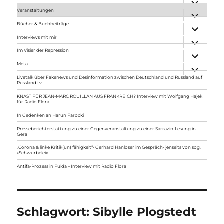
anzeigen
Veranstaltungen
Unterme
anzeigen
Bücher & Buchbeiträge
Unterme
anzeigen
Interviews mit mir
Unterme
anzeigen
Im Visier der Repression
Unterme
anzeigen
Meta
Unterme
anzeigen
Livetalk über Fakenews und Desinformation zwischen Deutschland und Russland auf
Russland.tv
KNAST FÜR JEAN-MARC ROUILLAN AUS FRANKREICH? Interview mit Wolfgang Hajek
für Radio Flora
In Gedenken an Harun Farocki
Presseberichterstattung zu einer Gegenveranstaltung zu einer Sarrazin-Lesung in
Gera
„Corona & linke Kritik(un) fähigkeit“- Gerhard Hanloser im Gespräch- jenseits von sog.
»Schwurbelei«
Antifa-Prozess in Fulda – Interview mit Radio Flora
Schlagwort:
Sibylle Plogstedt