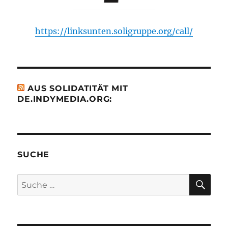
https://linksunten.soligruppe.org/call/
AUS SOLIDATITÄT MIT
DE.INDYMEDIA.ORG:
SUCHE
SU
Suche
nach: