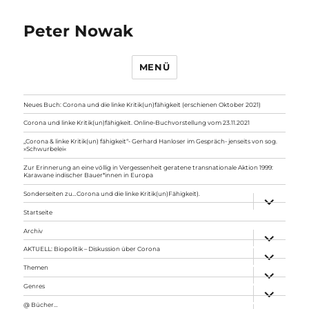
Peter Nowak
MENÜ
Neues Buch: Corona und die linke Kritik(un)fähigkeit (erschienen Oktober 2021)
Corona und linke Kritik(un)fähigkeit. Online-Buchvorstellung vom 23.11.2021
„Corona & linke Kritik(un) fähigkeit“- Gerhard Hanloser im Gespräch- jenseits von sog.
»Schwurbelei«
Zur Erinnerung an eine völlig in Vergessenheit geratene transnationale Aktion 1999:
Karawane indischer Bauer*innen in Europa
Sonderseiten zu…Corona und die linke Kritik(un)Fähigkeit).
Unterme
anzeigen
Startseite
Archiv
Unterme
anzeigen
AKTUELL: Biopolitik – Diskussion über Corona
Unterme
anzeigen
Themen
Unterme
anzeigen
Genres
Unterme
anzeigen
@ Bücher…
Unterme