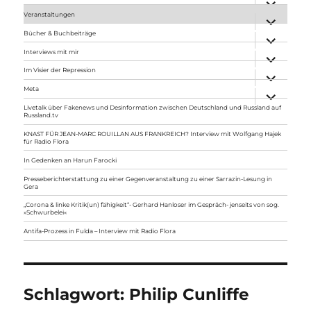
anzeigen
Veranstaltungen
Unterme
anzeigen
Bücher & Buchbeiträge
Unterme
anzeigen
Interviews mit mir
Unterme
anzeigen
Im Visier der Repression
Unterme
anzeigen
Meta
Unterme
anzeigen
Livetalk über Fakenews und Desinformation zwischen Deutschland und Russland auf
Russland.tv
KNAST FÜR JEAN-MARC ROUILLAN AUS FRANKREICH? Interview mit Wolfgang Hajek
für Radio Flora
In Gedenken an Harun Farocki
Presseberichterstattung zu einer Gegenveranstaltung zu einer Sarrazin-Lesung in
Gera
„Corona & linke Kritik(un) fähigkeit“- Gerhard Hanloser im Gespräch- jenseits von sog.
»Schwurbelei«
Antifa-Prozess in Fulda – Interview mit Radio Flora
Schlagwort:
Philip Cunliffe