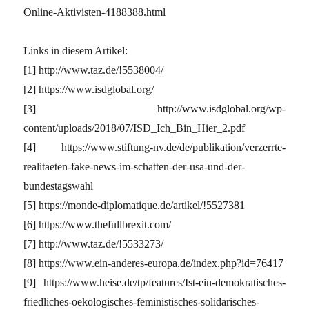
Online-Aktivisten-4188388.html
Links in diesem Artikel:
[1] http://www.taz.de/!5538004/
[2] https://www.isdglobal.org/
[3] http://www.isdglobal.org/wp-
content/uploads/2018/07/ISD_Ich_Bin_Hier_2.pdf
[4] https://www.stiftung-nv.de/de/publikation/verzerrte-
realitaeten-fake-news-im-schatten-der-usa-und-der-
bundestagswahl
[5] https://monde-diplomatique.de/artikel/!5527381
[6] https://www.thefullbrexit.com/
[7] http://www.taz.de/!5533273/
[8] https://www.ein-anderes-europa.de/index.php?id=76417
[9] https://www.heise.de/tp/features/Ist-ein-demokratisches-
friedliches-oekologisches-feministisches-solidarisches-