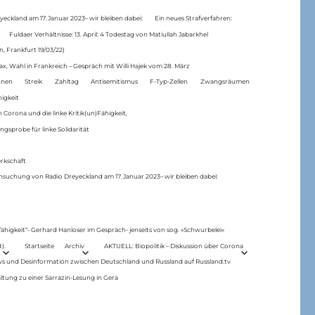
eckland am 17.Januar 2023– wir bleiben dabei:
Ein neues Strafverfahren:
Fuldaer Verhältnisse: 13. April: 4 Todestag von Matiul­lah Jabarkhel
n, Frankfurt 19/03/22)
ax, Wahl in Frankreich – Gespräch mit Willi Hajek vom 28. März
nen
Streik
Zahltag
Antisemitismus
F-Typ-Zellen
Zwangsräumen
higkeit
 Corona und die linke Kritik(un)Fähigkeit,
ngsprobe für linke Solidarität
rkschaft
hsuchung von Radio Dreyeckland am 17.Januar 2023– wir bleiben dabei:
 fähigkeit“- Gerhard Hanloser im Gespräch- jenseits von sog. »Schwurbelei«
).
Startseite
Archiv
AKTUELL: Biopolitik – Diskussion über Corona
ws und Desinformation zwischen Deutschland und Russland auf Russland.tv
ltung zu einer Sarrazin-Lesung in Gera