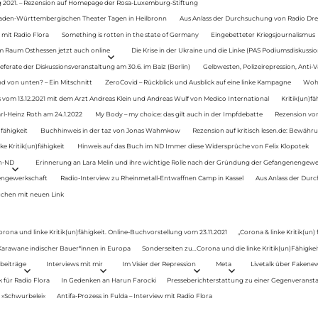
g 2021. – Rezension auf Homepage der Rosa-Luxemburg-Stiftung
Baden-Württembergischen Theater Tagen in Heilbronn
Aus Anlass der Durchsuchung von Radio Drey
 mit Radio Flora
Something is rotten in the state of Germany
Eingebetteter Kriegsjournalismus
im Raum Osthessen jetzt auch online
Die Krise in der Ukraine und die Linke (PAS Podiumsdiskussio
ferate der Diskussionsveranstaltung am 30.6. im Baiz (Berlin)
Gelbwesten, Polizeirepression, Anti-V
 von unten? – Ein Mitschnitt
ZeroCovid – Rückblick und Ausblick auf eine linke Kampagne
Woh
 vom 13.12.2021 mit dem Arzt Andreas Klein und Andreas Wulf von Medico International
Kritik(un)fä
rl-Heinz Roth am 24.1.2022
My Body – my choice: das gilt auch in der Impfdebatte
Rezension von
fähigkeit
Buchhinweis in der taz von Jonas Wahmkow
Rezension auf kritisch lesen.de: Bewähru
e Kritik(un)fähigkeit
Hinweis auf das Buch im ND Immer diese Widersprüche von Felix Klopotek
en-ND
Erinnerung an Lara Melin und ihre wichtige Rolle nach der Gründung der Gefangenengewe
nengewerkschaft
Radio-Interview zu Rheinmetall-Entwaffnen Camp in Kassel
Aus Anlass der Durc
auchen mit neuen Link
orona und linke Kritik(un)fähigkeit. Online-Buchvorstellung vom 23.11.2021
„Corona & linke Kritik(un)
: Karawane indischer Bauer*innen in Europa
Sonderseiten zu…Corona und die linke Kritik(un)Fähigkeit
beiträge
Interviews mit mir
Im Visier der Repression
Meta
Livetalk über Fakene
für Radio Flora
In Gedenken an Harun Farocki
Presseberichterstattung zu einer Gegenveransta
. »Schwurbelei«
Antifa-Prozess in Fulda – Interview mit Radio Flora