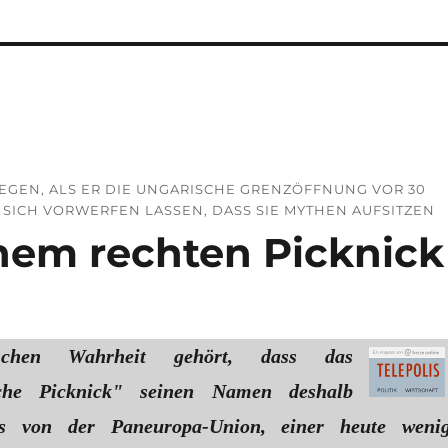
EGEN, ALS ER DIE UNGARISCHE GRENZÖFFNUNG VOR 30
 SICH VORWERFEN LASSEN, DASS SIE MYTHEN AUFSITZEN
nem rechten Picknick
ischen Wahrheit gehört, dass das
sche Picknick" seinen Namen deshalb
es von der Paneuropa-Union, einer heute weni