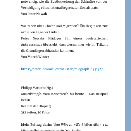
notwendig, wie die Zurückweisung der Schimäre von der
Verteidigung eines national begrenzten Sozialstaats.
Von
Peter Nowak
Wir reden über Flucht und Migration? Überlegungen zur
aktuellen Lage der Linken
Peter Nowaks Plädoyer für einen proletarischen
Antirassismus übersieht, dass diesem hier wie im Trikont
die Grundlagen abhanden kommen.
Von
Marek Winter
https://peter-nowak-journalist.de/telegraph-133134/
Philipp Mattern (Hg.)
Mieterkämpfe
. Vom Kaiserreich bis heute – Das Beispiel
Berlin
Realität der Utopie 3
212 Seiten, 30 Fotos
Mein Beitrag darin:
Vom WBA zu »Wir Bleiben Alle!«
132
Mieterselbstorganisierung in Ost-Berlin