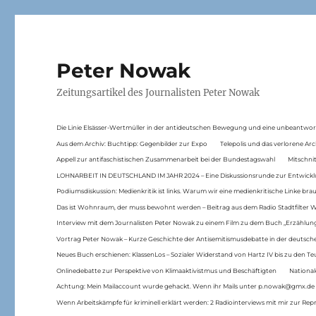
Peter Nowak
Zeitungsartikel des Journalisten Peter Nowak
Die Linie Elsässer-Wertmüller in der antideutschen Bewegung und eine unbeantwor
Aus dem Archiv: Buchtipp: Gegenbilder zur Expo
Telepolis und das verlorene Arc
Appell zur antifaschistischen Zusammenarbeit bei der Bundestagswahl
Mitschni
LOHNARBEIT IN DEUTSCHLAND IM JAHR 2024 – Eine Diskussionsrunde zur Entwickl
Podiumsdiskussion: Medienkritik ist links. Warum wir eine medienkritische Linke br
Das ist Wohnraum, der muss bewohnt werden – Beitrag aus dem Radio Stadtfilter 
Interview mit dem Journalisten Peter Nowak zu einem Film zu dem Buch „Erzählung
Vortrag Peter Nowak – Kurze Geschichte der Antisemitismusdebatte in der deutsche
Neues Buch erschienen: KlassenLos – Sozialer Widerstand von Hartz IV bis zu den 
Onlinedebatte zur Perspektive von Klimaaktivistmus und Beschäftigten
National
Achtung: Mein Mailaccount wurde gehackt. Wenn ihr Mails unter p.nowak@gmx.de
Wenn Arbeitskämpfe für kriminell erklärt werden: 2 Radiointerviews mit mir zur Rep