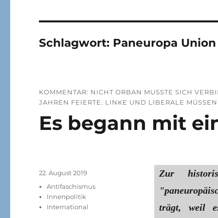
Schlagwort:
Paneuropa Union
KOMMENTAR: NICHT ORBAN MUSSTE SICH VERBI
JAHREN FEIERTE. LINKE UND LIBERALE MÜSSEN
Es begann mit ei
Zur histor
Veröffentlicht
22. August 2019
am
Kategorien
Antifaschismus
"paneuropäi
Innenpolitik
trägt, weil 
International