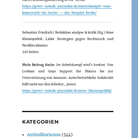
https://peter-nowak-journalist.de/mieterkampfe-vom-
kaiserreich-bis-heute-–-das-beispiel-berlin/
Sebastian Friedrich / Redaktion analyse & kritik (Hg.)
Neue
Klassenpolitik
. Linke Strategien gegen Rechtsruck und
Neoliberalismus
220 Seiten
Mein Beitrag darin:
Im Arbeitskampf wird’s konkret
. Von
Lesbian und Gays Support the Miners bis zur
Unterstützung von Amazon: außerbetriebliche Solidarität
hilft nicht nur den Arbeiter_innen
https://peter-nowak-journalist.de/neue-klassenpolitik/
KATEGORIEN
Antimilitarismus
(544)