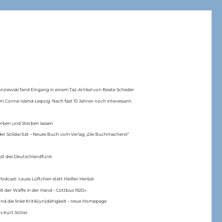
anizewski fand Eingang in einem Taz-Artikel von Beate Scheder
m Conne Island-Leipzig: Nach fast 10 Jahren noch interessant.
erben und Sterben lassen
er Solidarität – Neues Buch vom Verlag „Die Buchmacherei“
ast des Deutschlandfunk:
Podcast: Laues Lüftchen statt Heißer Herbst
Mit der Waffe in der Hand – Cottbus 1920«.
nd die linke Kritik(un)dähigkeit – neue Homepage
s Kurt Jotter