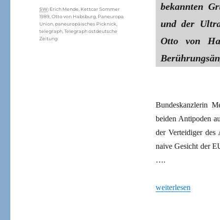
bekannten Gr
Schlagwörter
SW
:
Erich Mende
,
Kettcar Sommer
1989
,
Otto von Habsburg
,
Paneuropa
und der Ultra
Union
,
paneuropäisches Picknick
,
telegraph
,
Telegraph ostdeutsche
Otto von Hab
Zeitung
Berührungsäng
Bundeskanzlerin Me
beiden Antipoden au
der Verteidiger des
naive Gesicht der E
….
„Es begann mit eine
weiterlesen