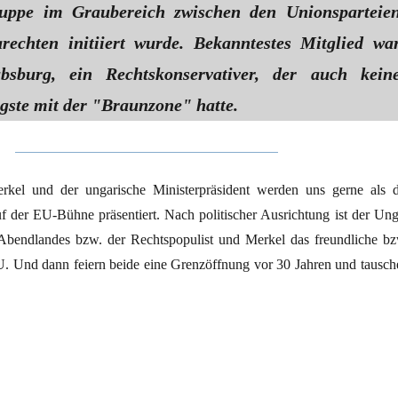
uppe im Graubereich zwischen den Unionsparteie
rechten initiiert wurde. Bekanntestes Mitglied wa
sburg, ein Rechtskonservativer, der auch kein
ste mit der "Braunzone" hatte.
rkel und der ungarische Ministerpräsident werden uns gerne als d
f der EU-Bühne präsentiert. Nach politischer Ausrichtung ist der Ung
 Abendlandes bzw. der Rechtspopulist und Merkel das freundliche bz
U. Und dann feiern beide eine Grenzöffnung vor 30 Jahren und tausch
m rechten Picknick“