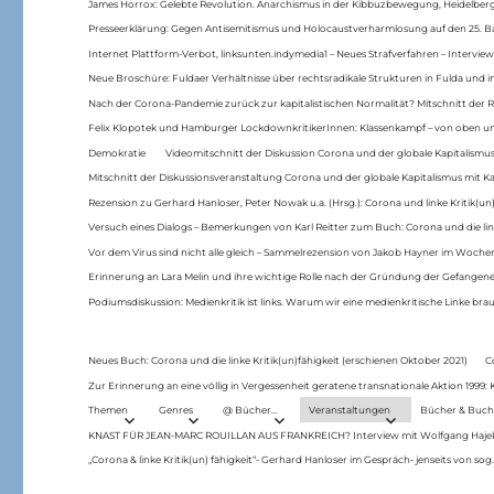
James Horrox: Gelebte Revolution. Anarchismus in der Kibbuzbewegung, Heidelber
Presseerklärung: Gegen Antisemitismus und Holocaustverharmlosung auf den 25. 
Internet Plattform-Verbot, linksunten.indymedia1 – Neues Strafverfahren – Interview
Neue Broschüre: Fuldaer Verhältnisse über rechtsradikale Strukturen in Fulda und 
Nach der Corona-Pandemie zurück zur kapitalistischen Normalität? Mitschnitt der Re
Felix Klopotek und Hamburger LockdownkritikerInnen: Klassenkampf – von oben und
Demokratie
Videomitschnitt der Diskussion Corona und der globale Kapitalismus
Mitschnitt der Diskussionsveranstaltung Corona und der globale Kapitalismus mit Ka
Rezension zu Gerhard Hanloser, Peter Nowak u.a. (Hrsg.): Corona und linke Kritik(un)
Versuch eines Dialogs – Bemerkungen von Karl Reitter zum Buch: Corona und die link
Vor dem Virus sind nicht alle gleich – Sammelrezension von Jakob Hayner im Woch
Erinnerung an Lara Melin und ihre wichtige Rolle nach der Gründung der Gefange
Podiumsdiskussion: Medienkritik ist links. Warum wir eine medienkritische Linke br
Neues Buch: Corona und die linke Kritik(un)fähigkeit (erschienen Oktober 2021)
C
Zur Erinnerung an eine völlig in Vergessenheit geratene transnationale Aktion 1999
Themen
Genres
@ Bücher…
Veranstaltungen
Bücher & Buch
KNAST FÜR JEAN-MARC ROUILLAN AUS FRANKREICH? Interview mit Wolfgang Hajek 
„Corona & linke Kritik(un) fähigkeit“- Gerhard Hanloser im Gespräch- jenseits von sog