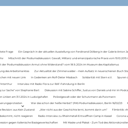
tete Frage
Ein Gespräch in der aktuellen Ausstellung von Ferdinand Dölberg in der Galerie Anton J
hiv
Mitschnitt der Podiumsdiskussion: Gewalt, Militanz und emanzipatorische Praxis vom 19.10.2015 i
tt der Podiumsdiskussion Armut ohne Widerstand? vom 18.9..2024 im Museum des Kapitalismus
ung des Arbeitsmarktes
Zur Aktualität der Zimmerwalder – mein Aufsatz in neuerschienen Buch St
auchen mit neuen Link
In Gedenken am Rolf-Dieter Missbach
Solidarität mit Stern e.V.
Spuren d
Winterthur
Interview mit Radio Flora zur RAF-Fahndung in Berlin
 zur Sache“ von Stephanie Bart
Diskussion mit Sabine Schiffer, Justus von Daniels und mir im Podc
n Linken am 31.1.2024 in Ludwigshafen
Polizeigewalt oder der Schutzmann als Putzmann
Teuerungsprotesten
War das schon der heiße Herbst? (PAS Podiumsdiskussion, Berlin 16/02/23
e Revision: aus Kein Zustand
„Wer nicht aus der Geschichte lernt, kommt darin um“
Filmkritik: »
 bekommt, nicht reagieren
Radio-Interview zu Rheinmetall-Entwaffnen Camp in Kassel
Corona u
ression gegen italienische Basisgewerkschaften
Mit Maske und Plakat – Zum Tod des Aktionskünstler