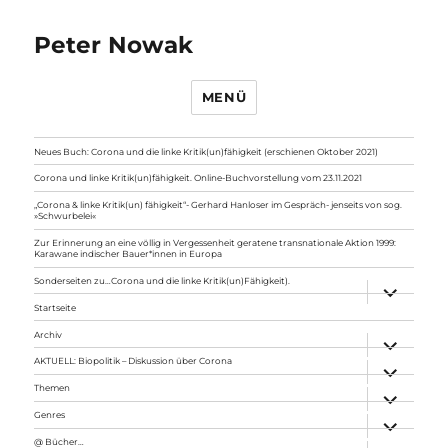
Peter Nowak
MENÜ
Neues Buch: Corona und die linke Kritik(un)fähigkeit (erschienen Oktober 2021)
Corona und linke Kritik(un)fähigkeit. Online-Buchvorstellung vom 23.11.2021
„Corona & linke Kritik(un) fähigkeit“- Gerhard Hanloser im Gespräch- jenseits von sog.
»Schwurbelei«
Zur Erinnerung an eine völlig in Vergessenheit geratene transnationale Aktion 1999:
Karawane indischer Bauer*innen in Europa
Sonderseiten zu…Corona und die linke Kritik(un)Fähigkeit).
Unterme
anzeigen
Startseite
Archiv
Unterme
anzeigen
AKTUELL: Biopolitik – Diskussion über Corona
Unterme
anzeigen
Themen
Unterme
anzeigen
Genres
Unterme
anzeigen
@ Bücher…
Unterme