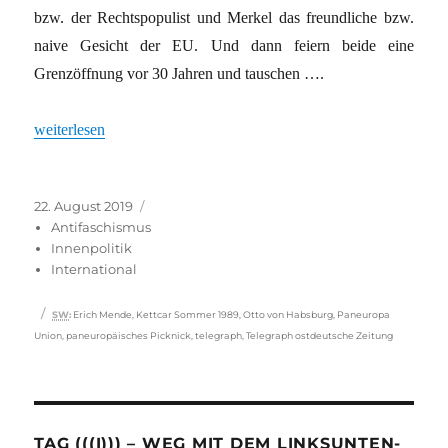
bzw. der Rechtspopulist und Merkel das freundliche bzw.
naive Gesicht der EU. Und dann feiern beide eine
Grenzöffnung vor 30 Jahren und tauschen ….
„Es begann mit einem rechten Picknick“
weiterlesen
Veröffentlicht
Kategorien
22. August 2019
am
Antifaschismus
Innenpolitik
International
Schlagwörter
SW
:
Erich Mende
,
Kettcar Sommer 1989
,
Otto von Habsburg
,
Paneuropa
Union
,
paneuropäisches Picknick
,
telegraph
,
Telegraph ostdeutsche Zeitung
TAG (((I))) – WEG MIT DEM LINKSUNTEN-