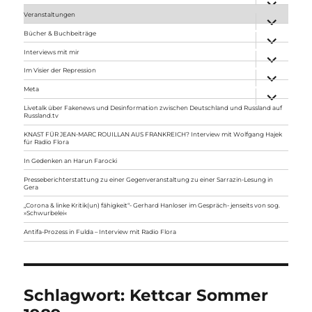
anzeigen
Veranstaltungen
Unterme
anzeigen
Bücher & Buchbeiträge
Unterme
anzeigen
Interviews mit mir
Unterme
anzeigen
Im Visier der Repression
Unterme
anzeigen
Meta
Unterme
anzeigen
Livetalk über Fakenews und Desinformation zwischen Deutschland und Russland auf
Russland.tv
KNAST FÜR JEAN-MARC ROUILLAN AUS FRANKREICH? Interview mit Wolfgang Hajek
für Radio Flora
In Gedenken an Harun Farocki
Presseberichterstattung zu einer Gegenveranstaltung zu einer Sarrazin-Lesung in
Gera
„Corona & linke Kritik(un) fähigkeit“- Gerhard Hanloser im Gespräch- jenseits von sog.
»Schwurbelei«
Antifa-Prozess in Fulda – Interview mit Radio Flora
Schlagwort:
Kettcar Sommer