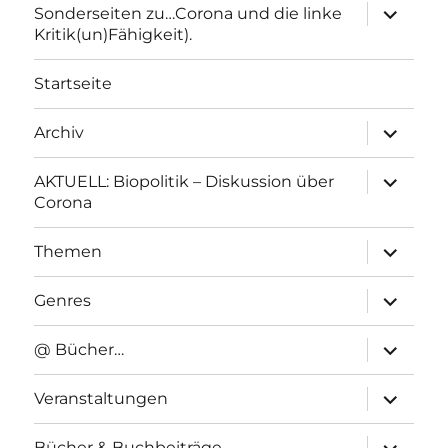
Unterme
Sonderseiten zu…Corona und die linke
anzeigen
Kritik(un)Fähigkeit).
Startseite
Unterme
Archiv
anzeigen
Unterme
AKTUELL: Biopolitik – Diskussion über
anzeigen
Corona
Unterme
Themen
anzeigen
Unterme
Genres
anzeigen
Unterme
@ Bücher…
anzeigen
Unterme
Veranstaltungen
anzeigen
Unterme
Bücher & Buchbeiträge