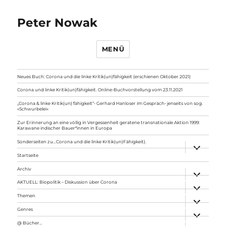
Peter Nowak
MENÜ
Neues Buch: Corona und die linke Kritik(un)fähigkeit (erschienen Oktober 2021)
Corona und linke Kritik(un)fähigkeit. Online-Buchvorstellung vom 23.11.2021
„Corona & linke Kritik(un) fähigkeit“- Gerhard Hanloser im Gespräch- jenseits von sog.
»Schwurbelei«
Zur Erinnerung an eine völlig in Vergessenheit geratene transnationale Aktion 1999:
Karawane indischer Bauer*innen in Europa
Sonderseiten zu…Corona und die linke Kritik(un)Fähigkeit).
Unterme
anzeigen
Startseite
Archiv
Unterme
anzeigen
AKTUELL: Biopolitik – Diskussion über Corona
Unterme
anzeigen
Themen
Unterme
anzeigen
Genres
Unterme
anzeigen
@ Bücher…
Unterme