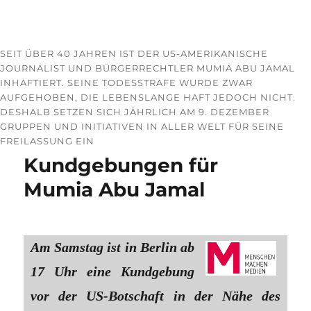
SEIT ÜBER 40 JAHREN IST DER US-AMERIKANISCHE
JOURNALIST UND BÜRGERRECHTLER MUMIA ABU JAMAL
INHAFTIERT. SEINE TODESSTRAFE WURDE ZWAR
AUFGEHOBEN, DIE LEBENSLANGE HAFT JEDOCH NICHT.
DESHALB SETZEN SICH JÄHRLICH AM 9. DEZEMBER
GRUPPEN UND INITIATIVEN IN ALLER WELT FÜR SEINE
FREILASSUNG EIN
Kundgebungen für
Mumia Abu Jamal
Am Samstag ist in Berlin ab
17 Uhr eine Kundgebung
vor der US-Botschaft in der Nähe des