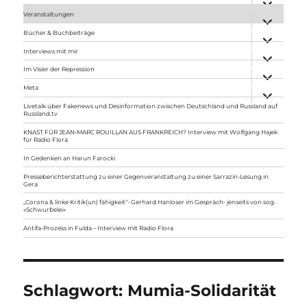
anzeigen
Veranstaltungen
Unterme
anzeigen
Bücher & Buchbeiträge
Unterme
anzeigen
Interviews mit mir
Unterme
anzeigen
Im Visier der Repression
Unterme
anzeigen
Meta
Unterme
anzeigen
Livetalk über Fakenews und Desinformation zwischen Deutschland und Russland auf
Russland.tv
KNAST FÜR JEAN-MARC ROUILLAN AUS FRANKREICH? Interview mit Wolfgang Hajek
für Radio Flora
In Gedenken an Harun Farocki
Presseberichterstattung zu einer Gegenveranstaltung zu einer Sarrazin-Lesung in
Gera
„Corona & linke Kritik(un) fähigkeit“- Gerhard Hanloser im Gespräch- jenseits von sog.
»Schwurbelei«
Antifa-Prozess in Fulda – Interview mit Radio Flora
Schlagwort:
Mumia-Solidarität