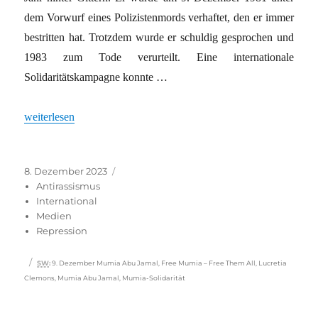
dem Vorwurf eines Polizistenmords verhaftet, den er immer
bestritten hat. Trotzdem wurde er schuldig gesprochen und
1983 zum Tode verurteilt. Eine internationale
Solidaritätskampagne konnte …
„Kundgebungen für Mumia Abu Jamal“
weiterlesen
Veröffentlicht
Kategorien
8. Dezember 2023
am
Antirassismus
International
Medien
Repression
Schlagwörter
SW
:
9. Dezember Mumia Abu Jamal
,
Free Mumia – Free Them All
,
Lucretia
Clemons
,
Mumia Abu Jamal
,
Mumia-Solidarität