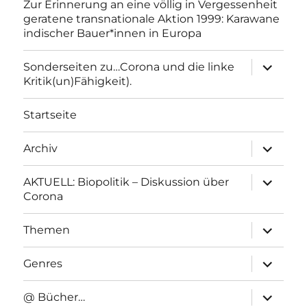
Zur Erinnerung an eine völlig in Vergessenheit
geratene transnationale Aktion 1999: Karawane
indischer Bauer*innen in Europa
Unterme
Sonderseiten zu…Corona und die linke
anzeigen
Kritik(un)Fähigkeit).
Startseite
Unterme
Archiv
anzeigen
Unterme
AKTUELL: Biopolitik – Diskussion über
anzeigen
Corona
Unterme
Themen
anzeigen
Unterme
Genres
anzeigen
Unterme
@ Bücher…
anzeigen