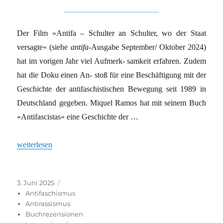
Der Film »Antifa – Schulter an Schulter, wo der Staat
versagte« (siehe
antifa
-Ausgabe September/ Oktober 2024)
hat im vorigen Jahr viel Aufmerk- samkeit erfahren. Zudem
hat die Doku einen An- stoß für eine Beschäftigung mit der
Geschichte der antifaschistischen Bewegung seit 1989 in
Deutschland gegeben. Miquel Ramos hat mit seinem Buch
»Antifascistas« eine Geschichte der …
„Beginn der Organisierung“
weiterlesen
Veröffentlicht
Kategorien
3. Juni 2025
am
Antifaschismus
Antirassismus
Buchrezensionen