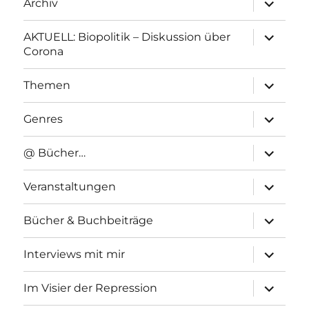
Archiv
anzeigen
Unterme
AKTUELL: Biopolitik – Diskussion über
anzeigen
Corona
Unterme
Themen
anzeigen
Unterme
Genres
anzeigen
Unterme
@ Bücher…
anzeigen
Unterme
Veranstaltungen
anzeigen
Unterme
Bücher & Buchbeiträge
anzeigen
Unterme
Interviews mit mir
anzeigen
Unterme
Im Visier der Repression
anzeigen