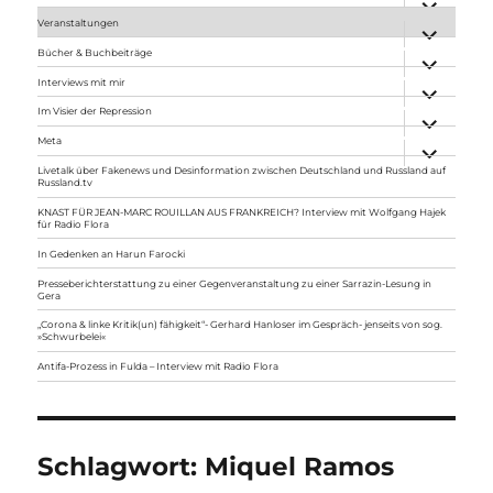
anzeigen
Veranstaltungen
Unterme
anzeigen
Bücher & Buchbeiträge
Unterme
anzeigen
Interviews mit mir
Unterme
anzeigen
Im Visier der Repression
Unterme
anzeigen
Meta
Unterme
anzeigen
Livetalk über Fakenews und Desinformation zwischen Deutschland und Russland auf
Russland.tv
KNAST FÜR JEAN-MARC ROUILLAN AUS FRANKREICH? Interview mit Wolfgang Hajek
für Radio Flora
In Gedenken an Harun Farocki
Presseberichterstattung zu einer Gegenveranstaltung zu einer Sarrazin-Lesung in
Gera
„Corona & linke Kritik(un) fähigkeit“- Gerhard Hanloser im Gespräch- jenseits von sog.
»Schwurbelei«
Antifa-Prozess in Fulda – Interview mit Radio Flora
Schlagwort:
Miquel Ramos