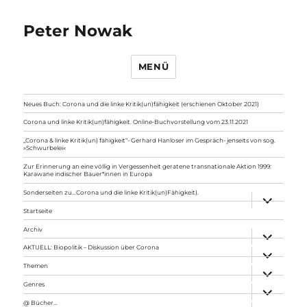
Peter Nowak
MENÜ
Neues Buch: Corona und die linke Kritik(un)fähigkeit (erschienen Oktober 2021)
Corona und linke Kritik(un)fähigkeit. Online-Buchvorstellung vom 23.11.2021
„Corona & linke Kritik(un) fähigkeit“- Gerhard Hanloser im Gespräch- jenseits von sog.
»Schwurbelei«
Zur Erinnerung an eine völlig in Vergessenheit geratene transnationale Aktion 1999:
Karawane indischer Bauer*innen in Europa
Sonderseiten zu…Corona und die linke Kritik(un)Fähigkeit).
Unterme
anzeigen
Startseite
Archiv
Unterme
anzeigen
AKTUELL: Biopolitik – Diskussion über Corona
Unterme
anzeigen
Themen
Unterme
anzeigen
Genres
Unterme
anzeigen
@ Bücher…
Unterme