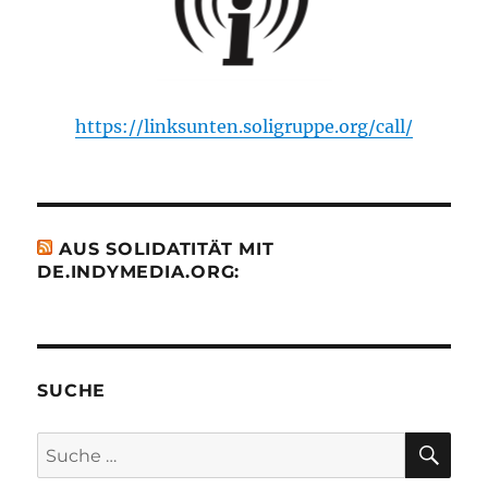
https://linksunten.soligruppe.org/call/
AUS SOLIDATITÄT MIT
DE.INDYMEDIA.ORG:
SUCHE
SU
Suche
nach: