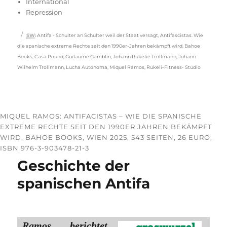
International
Repression
Schlagwörter
SW
:
Antifa - Schulter an Schulter weil der Staat versagt
,
Antifascistas. Wie
die spanische extreme Rechte seit den 1990er-Jahren bekämpft wird
,
Bahoe
Books
,
Casa Pound
,
Guilaume Gamblin
,
Johann Rukelie Trollmann
,
Johann
Wilhelm Trollmann
,
Lucha Autonoma
,
Miquel Ramos
,
Rukeli-Fitness- Studio
MIQUEL RAMOS: ANTIFACISTAS – WIE DIE SPANISCHE
EXTREME RECHTE SEIT DEN 1990ER JAHREN BEKÄMPFT
WIRD, BAHOE BOOKS, WIEN 2025, 543 SEITEN, 26 EURO,
ISBN 976-3-903478-21-3
Geschichte der
spanischen Antifa
Ramos berichtet,