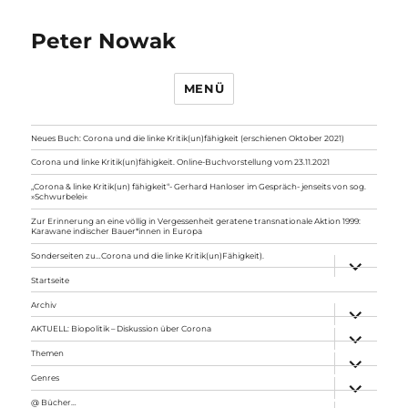
Peter Nowak
MENÜ
Neues Buch: Corona und die linke Kritik(un)fähigkeit (erschienen Oktober 2021)
Corona und linke Kritik(un)fähigkeit. Online-Buchvorstellung vom 23.11.2021
„Corona & linke Kritik(un) fähigkeit“- Gerhard Hanloser im Gespräch- jenseits von sog.
»Schwurbelei«
Zur Erinnerung an eine völlig in Vergessenheit geratene transnationale Aktion 1999:
Karawane indischer Bauer*innen in Europa
Sonderseiten zu…Corona und die linke Kritik(un)Fähigkeit).
Unterme
anzeigen
Startseite
Archiv
Unterme
anzeigen
AKTUELL: Biopolitik – Diskussion über Corona
Unterme
anzeigen
Themen
Unterme
anzeigen
Genres
Unterme
anzeigen
@ Bücher…
Unterme