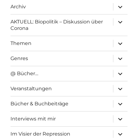
Unterme
Archiv
anzeigen
Unterme
AKTUELL: Biopolitik – Diskussion über
anzeigen
Corona
Unterme
Themen
anzeigen
Unterme
Genres
anzeigen
Unterme
@ Bücher…
anzeigen
Unterme
Veranstaltungen
anzeigen
Unterme
Bücher & Buchbeiträge
anzeigen
Unterme
Interviews mit mir
anzeigen
Unterme
Im Visier der Repression
anzeigen