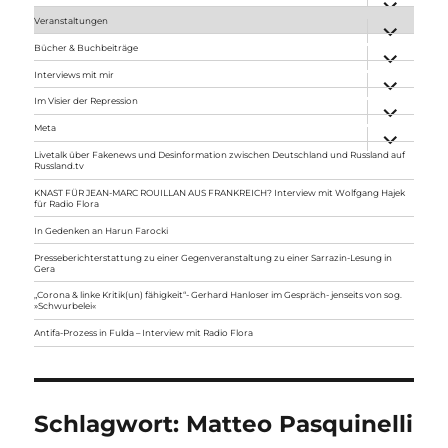
anzeigen
Veranstaltungen
Unterme
anzeigen
Bücher & Buchbeiträge
Unterme
anzeigen
Interviews mit mir
Unterme
anzeigen
Im Visier der Repression
Unterme
anzeigen
Meta
Unterme
anzeigen
Livetalk über Fakenews und Desinformation zwischen Deutschland und Russland auf
Russland.tv
KNAST FÜR JEAN-MARC ROUILLAN AUS FRANKREICH? Interview mit Wolfgang Hajek
für Radio Flora
In Gedenken an Harun Farocki
Presseberichterstattung zu einer Gegenveranstaltung zu einer Sarrazin-Lesung in
Gera
„Corona & linke Kritik(un) fähigkeit“- Gerhard Hanloser im Gespräch- jenseits von sog.
»Schwurbelei«
Antifa-Prozess in Fulda – Interview mit Radio Flora
Schlagwort:
Matteo Pasquinelli