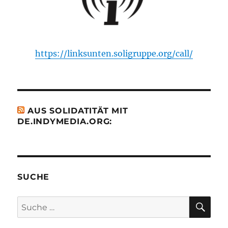
https://linksunten.soligruppe.org/call/
AUS SOLIDATITÄT MIT
DE.INDYMEDIA.ORG:
SUCHE
SU
Suche
nach: