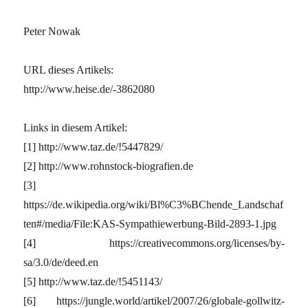
Peter Nowak
URL dieses Artikels:
http://www.heise.de/-3862080
Links in diesem Artikel:
[1] http://www.taz.de/!5447829/
[2] http://www.rohnstock-biografien.de
[3]
https://de.wikipedia.org/wiki/Bl%C3%BChende_Landschaf
ten#/media/File:KAS-Sympathiewerbung-Bild-2893-1.jpg
[4] https://creativecommons.org/licenses/by-
sa/3.0/de/deed.en
[5] http://www.taz.de/!5451143/
[6] https://jungle.world/artikel/2007/26/globale-gollwitz-