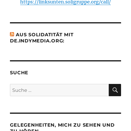
https://linksunten.soligruppe.org/call/
AUS SOLIDATITÄT MIT
DE.INDYMEDIA.ORG:
SUCHE
SU
Suche
nach:
GELEGENHEITEN, MICH ZU SEHEN UND