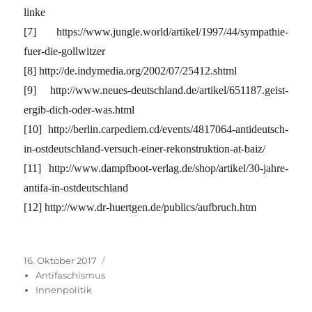
linke
[7] https://www.jungle.world/artikel/1997/44/sympathie-
fuer-die-gollwitzer
[8] http://de.indymedia.org/2002/07/25412.shtml
[9] http://www.neues-deutschland.de/artikel/651187.geist-
ergib-dich-oder-was.html
[10] http://berlin.carpediem.cd/events/4817064-antideutsch-
in-ostdeutschland-versuch-einer-rekonstruktion-at-baiz/
[11] http://www.dampfboot-verlag.de/shop/artikel/30-jahre-
antifa-in-ostdeutschland
[12] http://www.dr-huertgen.de/publics/aufbruch.htm
Veröffentlicht
Kategorien
16. Oktober 2017
am
Antifaschismus
Innenpolitik