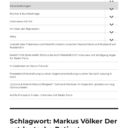
anzeigen
Veranstaltungen
Unterme
anzeigen
Bücher & Buchbeiträge
Unterme
anzeigen
Interviews mit mir
Unterme
anzeigen
Im Visier der Repression
Unterme
anzeigen
Meta
Unterme
anzeigen
Livetalk über Fakenews und Desinformation zwischen Deutschland und Russland auf
Russland.tv
KNAST FÜR JEAN-MARC ROUILLAN AUS FRANKREICH? Interview mit Wolfgang Hajek
für Radio Flora
In Gedenken an Harun Farocki
Presseberichterstattung zu einer Gegenveranstaltung zu einer Sarrazin-Lesung in
Gera
„Corona & linke Kritik(un) fähigkeit“- Gerhard Hanloser im Gespräch- jenseits von sog.
»Schwurbelei«
Antifa-Prozess in Fulda – Interview mit Radio Flora
Schlagwort:
Markus Völker Der