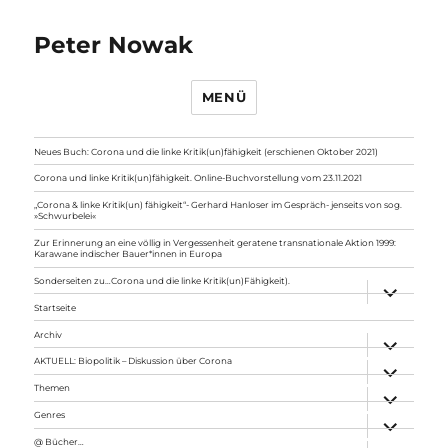
Peter Nowak
MENÜ
Neues Buch: Corona und die linke Kritik(un)fähigkeit (erschienen Oktober 2021)
Corona und linke Kritik(un)fähigkeit. Online-Buchvorstellung vom 23.11.2021
„Corona & linke Kritik(un) fähigkeit“- Gerhard Hanloser im Gespräch- jenseits von sog.
»Schwurbelei«
Zur Erinnerung an eine völlig in Vergessenheit geratene transnationale Aktion 1999:
Karawane indischer Bauer*innen in Europa
Sonderseiten zu…Corona und die linke Kritik(un)Fähigkeit).
Unterme
anzeigen
Startseite
Archiv
Unterme
anzeigen
AKTUELL: Biopolitik – Diskussion über Corona
Unterme
anzeigen
Themen
Unterme
anzeigen
Genres
Unterme
anzeigen
@ Bücher…
Unterme