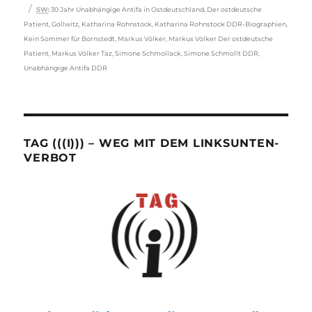
Schlagwörter
SW
:
30 Jahr Unabhängige Antifa in Ostdeutschland
,
Der ostdeutsche
Patient
,
Gollwitz
,
Katharina Rohnstock
,
Katharina Rohnstock DDR-Biographien
,
Kein Sommer für Bornstedt
,
Markus Völker
,
Markus Völker Der ostdeutsche
Patient
,
Markus Völker Taz
,
Simone Schmollack
,
Simone Schmollt DDR
,
Unabhängige Antifa DDR
TAG (((I))) – WEG MIT DEM LINKSUNTEN-
VERBOT