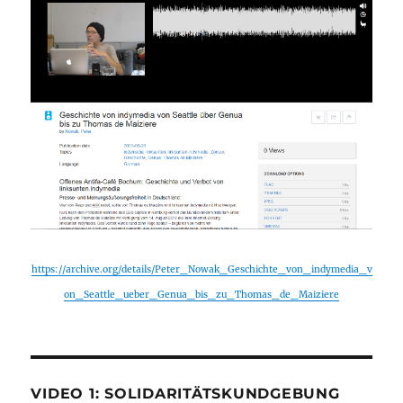
https://archive.org/details/Peter_Nowak_Geschichte_von_indymedia_v
on_Seattle_ueber_Genua_bis_zu_Thomas_de_Maiziere
VIDEO 1: SOLIDARITÄTSKUNDGEBUNG