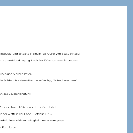
anizewski fand Eingang in einem Taz-Artikel von Beate Scheder
m Conne Island-Leipzig: Nach fast 10 Jahren noch interessant.
erben und Sterben lassen
er Solidarität – Neues Buch vom Verlag „Die Buchmacherei“
ast des Deutschlandfunk:
Podcast: Laues Lüftchen statt Heißer Herbst
Mit der Waffe in der Hand – Cottbus 1920«.
nd die linke Kritik(un)dähigkeit – neue Homepage
s Kurt Jotter