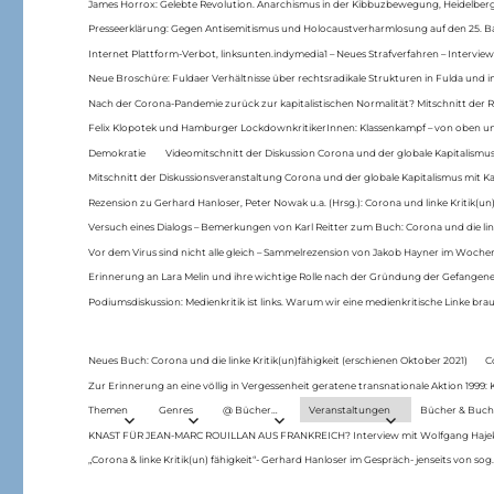
James Horrox: Gelebte Revolution. Anarchismus in der Kibbuzbewegung, Heidelber
Presseerklärung: Gegen Antisemitismus und Holocaustverharmlosung auf den 25. 
Internet Plattform-Verbot, linksunten.indymedia1 – Neues Strafverfahren – Interview
Neue Broschüre: Fuldaer Verhältnisse über rechtsradikale Strukturen in Fulda und 
Nach der Corona-Pandemie zurück zur kapitalistischen Normalität? Mitschnitt der Re
Felix Klopotek und Hamburger LockdownkritikerInnen: Klassenkampf – von oben und
Demokratie
Videomitschnitt der Diskussion Corona und der globale Kapitalismus
Mitschnitt der Diskussionsveranstaltung Corona und der globale Kapitalismus mit Ka
Rezension zu Gerhard Hanloser, Peter Nowak u.a. (Hrsg.): Corona und linke Kritik(un)
Versuch eines Dialogs – Bemerkungen von Karl Reitter zum Buch: Corona und die link
Vor dem Virus sind nicht alle gleich – Sammelrezension von Jakob Hayner im Woch
Erinnerung an Lara Melin und ihre wichtige Rolle nach der Gründung der Gefange
Podiumsdiskussion: Medienkritik ist links. Warum wir eine medienkritische Linke br
Neues Buch: Corona und die linke Kritik(un)fähigkeit (erschienen Oktober 2021)
C
Zur Erinnerung an eine völlig in Vergessenheit geratene transnationale Aktion 1999
Themen
Genres
@ Bücher…
Veranstaltungen
Bücher & Buch
KNAST FÜR JEAN-MARC ROUILLAN AUS FRANKREICH? Interview mit Wolfgang Hajek 
„Corona & linke Kritik(un) fähigkeit“- Gerhard Hanloser im Gespräch- jenseits von sog