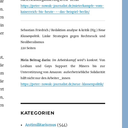
te
https://peter-nowak-journalist.de/mieterkampfe-vom-
n.
kaiserreich-bis-heute-–-das-beispiel-berlin/
en
in
Sebastian Friedrich / Redaktion analyse & kritik (Hg.)
Neue
er
Klassenpolitik
. Linke Strategien gegen Rechtsruck und
Neoliberalismus
220 Seiten
t,
Mein Beitrag darin:
Im Arbeitskampf wird’s konkret
. Von
ie
Lesbian und Gays Support the Miners bis zur
Unterstützung von Amazon: außerbetriebliche Solidarität
um
hilft nicht nur den Arbeiter_innen
die
https://peter-nowak-journalist.de/neue-klassenpolitik/
ert
n,
en
KATEGORIEN
Antimilitarismus
(544)