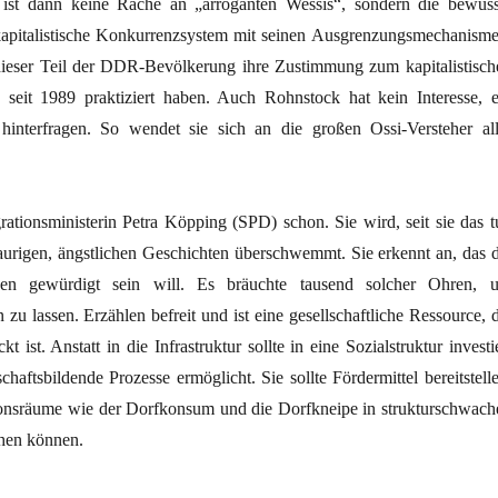
st dann keine Rache an „arroganten Wessis“, sondern die bewuss
apitalistische Konkurrenzsystem mit seinen Ausgrenzungsmechanisme
dieser Teil der DDR-Bevölkerung ihre Zustimmung zum kapitalistisch
e seit 1989 praktiziert haben. Auch Rohnstock hat kein Interesse, e
hinterfragen. So wendet sie sich an die großen Ossi-Versteher all
rationsministerin Petra Köpping (SPD) schon. Sie wird, seit sie das tu
raurigen, ängstlichen Geschichten überschwemmt. Sie erkennt an, das d
en gewürdigt sein will. Es bräuchte tausend solcher Ohren, 
 zu lassen. Erzählen befreit und ist eine gesellschaftliche Ressource, 
 ist. Anstatt in die Infrastruktur sollte in eine Sozialstruktur investi
haftsbildende Prozesse ermöglicht. Sie sollte Fördermittel bereitstelle
nsräume wie der Dorfkonsum und die Dorfkneipe in strukturschwach
hen können.