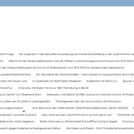
tete Frage
Ein Gespräch in der aktuellen Ausstellung von Ferdinand Dölberg in der Galerie Anton J
hiv
Mitschnitt der Podiumsdiskussion: Gewalt, Militanz und emanzipatorische Praxis vom 19.10.2015 i
tt der Podiumsdiskussion Armut ohne Widerstand? vom 18.9..2024 im Museum des Kapitalismus
ung des Arbeitsmarktes
Zur Aktualität der Zimmerwalder – mein Aufsatz in neuerschienen Buch St
auchen mit neuen Link
In Gedenken am Rolf-Dieter Missbach
Solidarität mit Stern e.V.
Spuren d
Winterthur
Interview mit Radio Flora zur RAF-Fahndung in Berlin
 zur Sache“ von Stephanie Bart
Diskussion mit Sabine Schiffer, Justus von Daniels und mir im Podc
n Linken am 31.1.2024 in Ludwigshafen
Polizeigewalt oder der Schutzmann als Putzmann
Teuerungsprotesten
War das schon der heiße Herbst? (PAS Podiumsdiskussion, Berlin 16/02/23
e Revision: aus Kein Zustand
„Wer nicht aus der Geschichte lernt, kommt darin um“
Filmkritik: »
 bekommt, nicht reagieren
Radio-Interview zu Rheinmetall-Entwaffnen Camp in Kassel
Corona u
ression gegen italienische Basisgewerkschaften
Mit Maske und Plakat – Zum Tod des Aktionskünstler