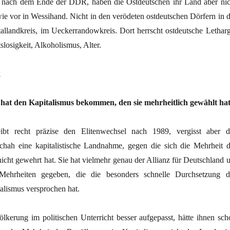
e nach dem Ende der DDR, haben die Ostdeutschen ihr Land aber nic
wie vor in Wessihand. Nicht in den verödeten ostdeutschen Dörfern in d
tallandkreis, im Ueckerrandowkreis. Dort herrscht ostdeutsche Letharg
slosigkeit, Alkoholismus, Alter.
k
at den Kapitalismus bekommen, den sie mehrheitlich gewählt ha
ibt recht präzise den Elitenwechsel nach 1989, vergisst aber d
chah eine kapitalistische Landnahme, gegen die sich die Mehrheit d
ht gewehrt hat. Sie hat vielmehr genau der Allianz für Deutschland 
ehrheiten gegeben, die die besonders schnelle Durchsetzung d
alismus versprochen hat.
kerung im politischen Unterricht besser aufgepasst, hätte ihnen sch