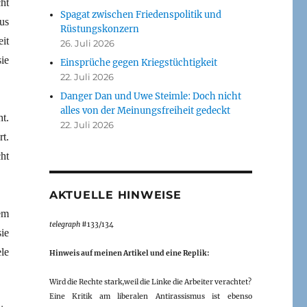
ht
Spagat zwischen Friedenspolitik und
us
Rüstungskonzern
it
26. Juli 2026
ie
Einsprüche gegen Kriegstüchtigkeit
22. Juli 2026
Danger Dan und Uwe Steimle: Doch nicht
alles von der Meinungsfreiheit gedeckt
t.
22. Juli 2026
rt.
ht
AKTUELLE HINWEISE
em
telegraph
#133/134
ie
le
Hinweis auf meinen Artikel und eine Replik:
Wird die Rechte stark,weil die Linke die Arbeiter verachtet?
Eine Kritik am liberalen Antirassismus ist ebenso