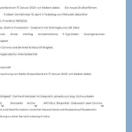
eckland am 17.Januar 2023– wir bleiben dabei:
Ein neues Strafverfahren:
Fuldaer Verhältnisse: 13. April: 4 Todestag von Matiul­lah Jabarkhel
n, Frankfurt 19/03/22)
ax, Wahl in Frankreich – Gespräch mit Willi Hajek vom 28. März
nen
Streik
Zahltag
Antisemitismus
F-Typ-Zellen
Zwangsräumen
higkeit
 Corona und die linke Kritik(un)Fähigkeit,
ngsprobe für linke Solidarität
rkschaft
hsuchung von Radio Dreyeckland am 17.Januar 2023– wir bleiben dabei:
 fähigkeit“- Gerhard Hanloser im Gespräch- jenseits von sog. »Schwurbelei«
).
Startseite
Archiv
AKTUELL: Biopolitik – Diskussion über Corona
ws und Desinformation zwischen Deutschland und Russland auf Russland.tv
ltung zu einer Sarrazin-Lesung in Gera