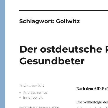
Schlagwort:
Gollwitz
Der ostdeutsche 
Gesundbeter
Veröffentlicht
16. Oktober 2017
Nach dem AfD-Erfol
am
Kategorien
Antifaschismus
Innenpolitik
Die Wahlerfolge der
Schlagwörter
SW
:
30 Jahr Unabhängige Antifa in