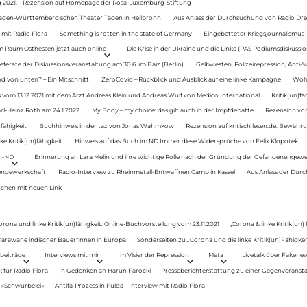
g 2021. – Rezension auf Homepage der Rosa-Luxemburg-Stiftung
Baden-Württembergischen Theater Tagen in Heilbronn
Aus Anlass der Durchsuchung von Radio Drey
 mit Radio Flora
Something is rotten in the state of Germany
Eingebetteter Kriegsjournalismus
im Raum Osthessen jetzt auch online
Die Krise in der Ukraine und die Linke (PAS Podiumsdiskussio
ferate der Diskussionsveranstaltung am 30.6. im Baiz (Berlin)
Gelbwesten, Polizeirepression, Anti-V
 von unten? – Ein Mitschnitt
ZeroCovid – Rückblick und Ausblick auf eine linke Kampagne
Woh
 vom 13.12.2021 mit dem Arzt Andreas Klein und Andreas Wulf von Medico International
Kritik(un)fä
rl-Heinz Roth am 24.1.2022
My Body – my choice: das gilt auch in der Impfdebatte
Rezension von
fähigkeit
Buchhinweis in der taz von Jonas Wahmkow
Rezension auf kritisch lesen.de: Bewähru
e Kritik(un)fähigkeit
Hinweis auf das Buch im ND Immer diese Widersprüche von Felix Klopotek
en-ND
Erinnerung an Lara Melin und ihre wichtige Rolle nach der Gründung der Gefangenengewe
nengewerkschaft
Radio-Interview zu Rheinmetall-Entwaffnen Camp in Kassel
Aus Anlass der Durc
auchen mit neuen Link
orona und linke Kritik(un)fähigkeit. Online-Buchvorstellung vom 23.11.2021
„Corona & linke Kritik(un)
: Karawane indischer Bauer*innen in Europa
Sonderseiten zu…Corona und die linke Kritik(un)Fähigkeit
beiträge
Interviews mit mir
Im Visier der Repression
Meta
Livetalk über Fakene
für Radio Flora
In Gedenken an Harun Farocki
Presseberichterstattung zu einer Gegenveransta
. »Schwurbelei«
Antifa-Prozess in Fulda – Interview mit Radio Flora