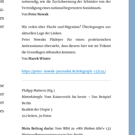
in
notwendig, wie die Zurückweisung der Schimäre von der
Verteidigung eines national begrenzten Sozialstaats.
i-
Von
Peter Nowak
rn
er
Wir reden über Flucht und Migration? Überlegungen zur
aktuellen Lage der Linken
Peter Nowaks Plädoyer für einen proletarischen
Antirassismus übersieht, dass diesem hier wie im Trikont
die Grundlagen abhanden kommen.
Von
Marek Winter
https://peter-nowak-journalist.de/telegraph-133134/
se
Philipp Mattern (Hg.)
er
Mieterkämpfe
. Vom Kaiserreich bis heute – Das Beispiel
er
Berlin
Realität der Utopie 3
es
212 Seiten, 30 Fotos
Mein Beitrag darin:
Vom WBA zu »Wir Bleiben Alle!«
132
Mieterselbstorganisierung in Ost-Berlin