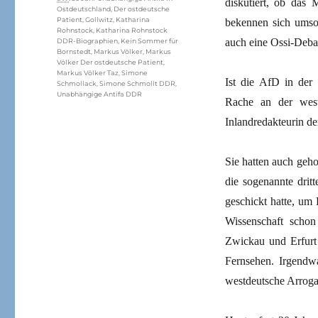
diskutiert, ob das 
Ostdeutschland
,
Der ostdeutsche
Patient
,
Gollwitz
,
Katharina
bekennen sich umso 
Rohnstock
,
Katharina Rohnstock
auch eine Ossi-Deba
DDR-Biographien
,
Kein Sommer für
Bornstedt
,
Markus Völker
,
Markus
Völker Der ostdeutsche Patient
,
Markus Völker Taz
,
Simone
Ist die AfD in der
Schmollack
,
Simone Schmollt DDR
,
Unabhängige Antifa DDR
Rache an der west
Inlandredakteurin d
Sie hatten auch geh
die sogenannte dri
geschickt hatte, um
Wissenschaft schon
Zwickau und Erfurt
Fernsehen. Irgendw
westdeutsche Arrogan