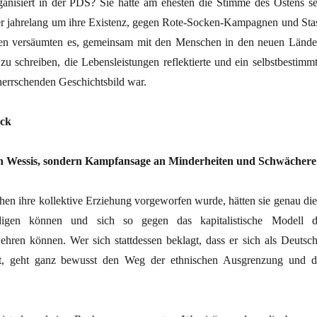
anisiert in der PDS? Sie hätte am ehesten die Stimme des Ostens se
r jahrelang um ihre Existenz, gegen Rote-Socken-Kampagnen und Stas
en versäumten es, gemeinsam mit den Menschen in den neuen Lände
zu schreiben, die Lebensleistungen reflektierte und ein selbstbestimmt
rrschenden Geschichtsbild war.
ock
n Wessis, sondern Kampfansage an Minderheiten und Schwächere
en ihre kollektive Erziehung vorgeworfen wurde, hätten sie genau die
teidigen können und sich so gegen das kapitalistische Modell d
wehren können. Wer sich stattdessen beklagt, dass er sich als Deutsch
lt, geht ganz bewusst den Weg der ethnischen Ausgrenzung und d