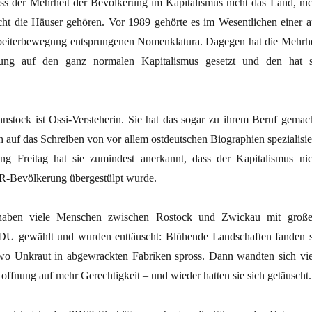
ass der Mehrheit der Bevölkerung im Kapitalismus nicht das Land, nic
cht die Häuser gehören. Vor 1989 gehörte es im Wesentlichen einer a
beiterbewegung entsprungenen Nomenklatura. Dagegen hat die Mehrhe
ng auf den ganz normalen Kapitalismus gesetzt und den hat s
stock ist Ossi-Versteherin. Sie hat das sogar zu ihrem Beruf gemach
ch auf das Schreiben von vor allem ostdeutschen Biographien spezialisie
ng Freitag hat sie zumindest anerkannt, dass der Kapitalismus nic
R-Bevölkerung übergestülpt wurde.
aben viele Menschen zwischen Rostock und Zwickau mit groß
DU gewählt und wurden enttäuscht: Blühende Landschaften fanden s
wo Unkraut in abgewrackten Fabriken spross. Dann wandten sich vie
offnung auf mehr Gerechtigkeit – und wieder hatten sie sich getäuscht.