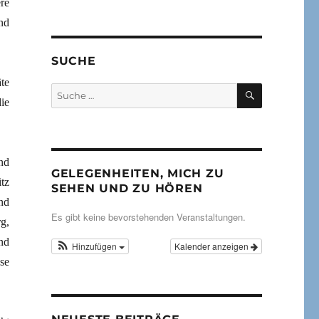
re
nd
SUCHE
te
SUCHEN
Suche
ie
nach:
nd
GELEGENHEITEN, MICH ZU
tz
SEHEN UND ZU HÖREN
nd
Es gibt keine bevorstehenden Veranstaltungen.
g,
nd
Hinzufügen
Kalender anzeigen
se