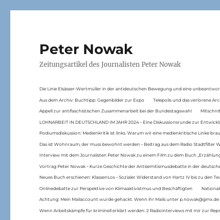
Peter Nowak
Zeitungsartikel des Journalisten Peter Nowak
Die Linie Elsässer-Wertmüller in der antideutschen Bewegung und eine unbeantwor
Aus dem Archiv: Buchtipp: Gegenbilder zur Expo
Telepolis und das verlorene Arc
Appell zur antifaschistischen Zusammenarbeit bei der Bundestagswahl
Mitschni
LOHNARBEIT IN DEUTSCHLAND IM JAHR 2024 – Eine Diskussionsrunde zur Entwickl
Podiumsdiskussion: Medienkritik ist links. Warum wir eine medienkritische Linke br
Das ist Wohnraum, der muss bewohnt werden – Beitrag aus dem Radio Stadtfilter 
Interview mit dem Journalisten Peter Nowak zu einem Film zu dem Buch „Erzählung
Vortrag Peter Nowak – Kurze Geschichte der Antisemitismusdebatte in der deutsche
Neues Buch erschienen: KlassenLos – Sozialer Widerstand von Hartz IV bis zu den 
Onlinedebatte zur Perspektive von Klimaaktivistmus und Beschäftigten
National
Achtung: Mein Mailaccount wurde gehackt. Wenn ihr Mails unter p.nowak@gmx.de
Wenn Arbeitskämpfe für kriminell erklärt werden: 2 Radiointerviews mit mir zur Rep