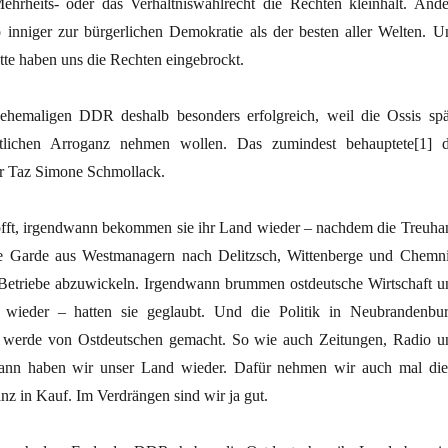
Mehrheits- oder das Verhältniswahlrecht die Rechten kleinhält. Ande
inniger zur bürgerlichen Demokratie als der besten aller Welten. U
tte haben uns die Rechten eingebrockt.
 ehemaligen DDR deshalb besonders erfolgreich, weil die Ossis spä
lichen Arroganz nehmen wollen. Das zumindest behauptete[1] d
er Taz Simone Schmollack.
offt, irgendwann bekommen sie ihr Land wieder – nachdem die Treuha
tte Garde aus Westmanagern nach Delitzsch, Wittenberge und Chemni
 Betriebe abzuwickeln. Irgendwann brummen ostdeutsche Wirtschaft u
 wieder – hatten sie geglaubt. Und die Politik in Neubrandenbur
 werde von Ostdeutschen gemacht. So wie auch Zeitungen, Radio u
ann haben wir unser Land wieder. Dafür nehmen wir auch mal die
z in Kauf. Im Verdrängen sind wir ja gut.