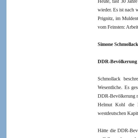
Heute, fast 30 Jahr
wieder. Es ist nach 
Prignitz, im Mulden
vom Feinsten: Arbeit
Simone Schmollac
DDR-Bevölkerung h
Schmollack beschre
Wesentliche. Es ges
DDR-Bevölkerung nic
Helmut Kohl die M
westdeutschen Kapit
Hätte die DDR-Bevöl