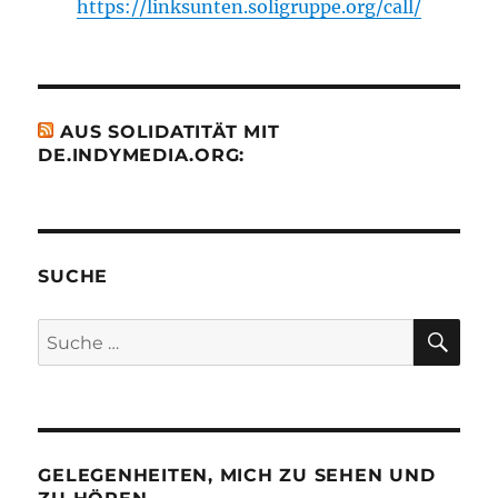
https://linksunten.soligruppe.org/call/
AUS SOLIDATITÄT MIT
DE.INDYMEDIA.ORG:
SUCHE
SU
Suche
nach:
GELEGENHEITEN, MICH ZU SEHEN UND