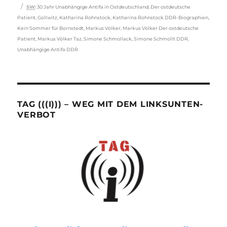
Schlagwörter
SW
:
30 Jahr Unabhängige Antifa in Ostdeutschland
,
Der ostdeutsche
Patient
,
Gollwitz
,
Katharina Rohnstock
,
Katharina Rohnstock DDR-Biographien
,
Kein Sommer für Bornstedt
,
Markus Völker
,
Markus Völker Der ostdeutsche
Patient
,
Markus Völker Taz
,
Simone Schmollack
,
Simone Schmollt DDR
,
Unabhängige Antifa DDR
TAG (((I))) – WEG MIT DEM LINKSUNTEN-
VERBOT