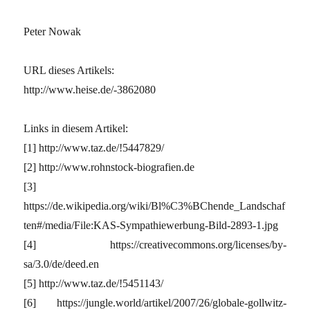
Peter Nowak
URL dieses Artikels:
http://www.heise.de/-3862080
Links in diesem Artikel:
[1] http://www.taz.de/!5447829/
[2] http://www.rohnstock-biografien.de
[3]
https://de.wikipedia.org/wiki/Bl%C3%BChende_Landschaf
ten#/media/File:KAS-Sympathiewerbung-Bild-2893-1.jpg
[4] https://creativecommons.org/licenses/by-
sa/3.0/de/deed.en
[5] http://www.taz.de/!5451143/
[6] https://jungle.world/artikel/2007/26/globale-gollwitz-