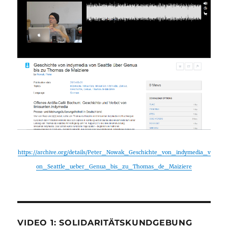
https://archive.org/details/Peter_Nowak_Geschichte_von_indymedia_v
on_Seattle_ueber_Genua_bis_zu_Thomas_de_Maiziere
VIDEO 1: SOLIDARITÄTSKUNDGEBUNG