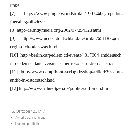
linke
[7] https://www.jungle.world/artikel/1997/44/sympathie-
fuer-die-gollwitzer
[8] http://de.indymedia.org/2002/07/25412.shtml
[9] http://www.neues-deutschland.de/artikel/651187.geist-
ergib-dich-oder-was.html
[10] http://berlin.carpediem.cd/events/4817064-antideutsch-
in-ostdeutschland-versuch-einer-rekonstruktion-at-baiz/
[11] http://www.dampfboot-verlag.de/shop/artikel/30-jahre-
antifa-in-ostdeutschland
[12] http://www.dr-huertgen.de/publics/aufbruch.htm
Veröffentlicht
Kategorien
16. Oktober 2017
am
Antifaschismus
Innenpolitik