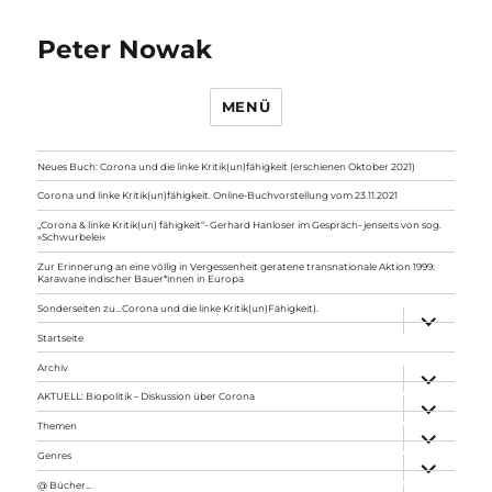
Peter Nowak
MENÜ
Neues Buch: Corona und die linke Kritik(un)fähigkeit (erschienen Oktober 2021)
Corona und linke Kritik(un)fähigkeit. Online-Buchvorstellung vom 23.11.2021
„Corona & linke Kritik(un) fähigkeit“- Gerhard Hanloser im Gespräch- jenseits von sog.
»Schwurbelei«
Zur Erinnerung an eine völlig in Vergessenheit geratene transnationale Aktion 1999:
Karawane indischer Bauer*innen in Europa
Sonderseiten zu…Corona und die linke Kritik(un)Fähigkeit).
Unterme
anzeigen
Startseite
Archiv
Unterme
anzeigen
AKTUELL: Biopolitik – Diskussion über Corona
Unterme
anzeigen
Themen
Unterme
anzeigen
Genres
Unterme
anzeigen
@ Bücher…
Unterme