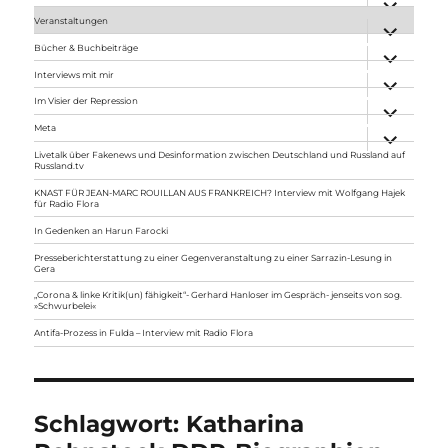
anzeigen
Veranstaltungen
Unterme
anzeigen
Bücher & Buchbeiträge
Unterme
anzeigen
Interviews mit mir
Unterme
anzeigen
Im Visier der Repression
Unterme
anzeigen
Meta
Unterme
anzeigen
Livetalk über Fakenews und Desinformation zwischen Deutschland und Russland auf
Russland.tv
KNAST FÜR JEAN-MARC ROUILLAN AUS FRANKREICH? Interview mit Wolfgang Hajek
für Radio Flora
In Gedenken an Harun Farocki
Presseberichterstattung zu einer Gegenveranstaltung zu einer Sarrazin-Lesung in
Gera
„Corona & linke Kritik(un) fähigkeit“- Gerhard Hanloser im Gespräch- jenseits von sog.
»Schwurbelei«
Antifa-Prozess in Fulda – Interview mit Radio Flora
Schlagwort:
Katharina