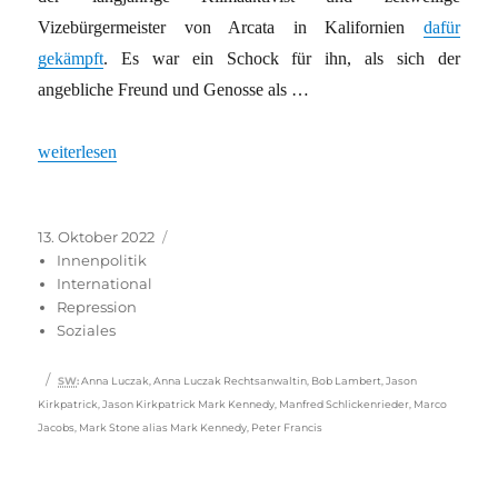
Vizebürgermeister von Arcata in Kalifornien
dafür
gekämpft
. Es war ein Schock für ihn, als sich der
angebliche Freund und Genosse als …
„Einsatz von Spitzel Mark Kennedy als rechtswidrig eingestuft“
weiterlesen
Veröffentlicht
Kategorien
13. Oktober 2022
am
Innenpolitik
International
Repression
Soziales
Schlagwörter
SW
:
Anna Luczak
,
Anna Luczak Rechtsanwaltin
,
Bob Lambert
,
Jason
Kirkpatrick
,
Jason Kirkpatrick Mark Kennedy
,
Manfred Schlickenrieder
,
Marco
Jacobs
,
Mark Stone alias Mark Kennedy
,
Peter Francis