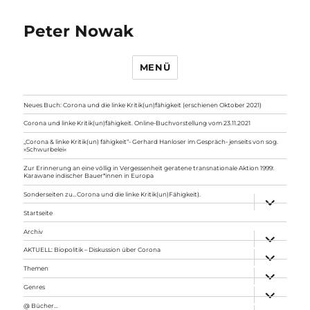
Peter Nowak
MENÜ
Neues Buch: Corona und die linke Kritik(un)fähigkeit (erschienen Oktober 2021)
Corona und linke Kritik(un)fähigkeit. Online-Buchvorstellung vom 23.11.2021
„Corona & linke Kritik(un) fähigkeit“- Gerhard Hanloser im Gespräch- jenseits von sog.
»Schwurbelei«
Zur Erinnerung an eine völlig in Vergessenheit geratene transnationale Aktion 1999:
Karawane indischer Bauer*innen in Europa
Sonderseiten zu…Corona und die linke Kritik(un)Fähigkeit).
Unterme
anzeigen
Startseite
Archiv
Unterme
anzeigen
AKTUELL: Biopolitik – Diskussion über Corona
Unterme
anzeigen
Themen
Unterme
anzeigen
Genres
Unterme
anzeigen
@ Bücher…
Unterme