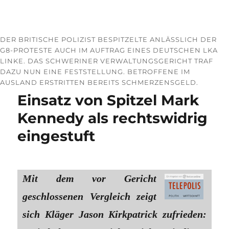
DER BRITISCHE POLIZIST BESPITZELTE ANLÄSSLICH DER
G8-PROTESTE AUCH IM AUFTRAG EINES DEUTSCHEN LKA
LINKE. DAS SCHWERINER VERWALTUNGSGERICHT TRAF
DAZU NUN EINE FESTSTELLUNG. BETROFFENE IM
AUSLAND ERSTRITTEN BEREITS SCHMERZENSGELD.
Einsatz von Spitzel Mark
Kennedy als rechtswidrig
eingestuft
Mit dem vor Gericht
geschlossenen Vergleich zeigt
sich Kläger Jason Kirkpatrick zufrieden: