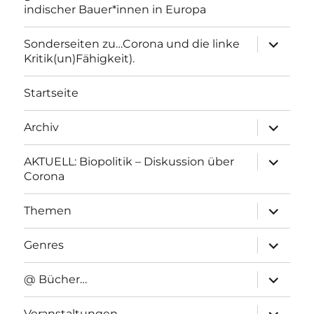
indischer Bauer*innen in Europa
Unterme
Sonderseiten zu…Corona und die linke
anzeigen
Kritik(un)Fähigkeit).
Startseite
Unterme
Archiv
anzeigen
Unterme
AKTUELL: Biopolitik – Diskussion über
anzeigen
Corona
Unterme
Themen
anzeigen
Unterme
Genres
anzeigen
Unterme
@ Bücher…
anzeigen
Unterme
Veranstaltungen