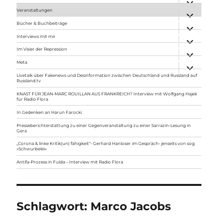
anzeigen
Veranstaltungen
Unterme
anzeigen
Bücher & Buchbeiträge
Unterme
anzeigen
Interviews mit mir
Unterme
anzeigen
Im Visier der Repression
Unterme
anzeigen
Meta
Unterme
anzeigen
Livetalk über Fakenews und Desinformation zwischen Deutschland und Russland auf
Russland.tv
KNAST FÜR JEAN-MARC ROUILLAN AUS FRANKREICH? Interview mit Wolfgang Hajek
für Radio Flora
In Gedenken an Harun Farocki
Presseberichterstattung zu einer Gegenveranstaltung zu einer Sarrazin-Lesung in
Gera
„Corona & linke Kritik(un) fähigkeit“- Gerhard Hanloser im Gespräch- jenseits von sog.
»Schwurbelei«
Antifa-Prozess in Fulda – Interview mit Radio Flora
Schlagwort:
Marco Jacobs