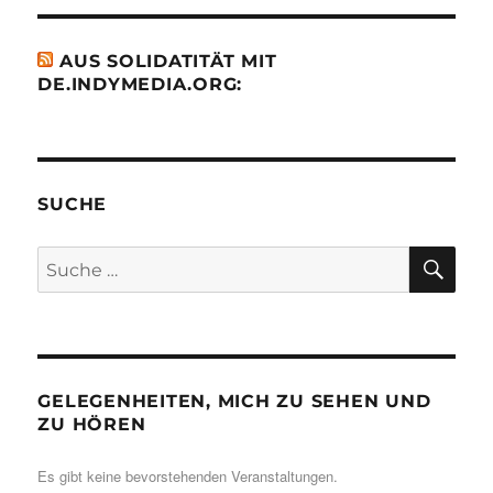
AUS SOLIDATITÄT MIT
DE.INDYMEDIA.ORG:
SUCHE
SU
Suche
nach:
GELEGENHEITEN, MICH ZU SEHEN UND
ZU HÖREN
Es gibt keine bevorstehenden Veranstaltungen.