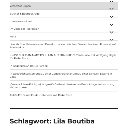
anzeigen
Veranstaltungen
Unterme
anzeigen
Bücher & Buchbeiträge
Unterme
anzeigen
Interviews mit mir
Unterme
anzeigen
Im Visier der Repression
Unterme
anzeigen
Meta
Unterme
anzeigen
Livetalk über Fakenews und Desinformation zwischen Deutschland und Russland auf
Russland.tv
KNAST FÜR JEAN-MARC ROUILLAN AUS FRANKREICH? Interview mit Wolfgang Hajek
für Radio Flora
In Gedenken an Harun Farocki
Presseberichterstattung zu einer Gegenveranstaltung zu einer Sarrazin-Lesung in
Gera
„Corona & linke Kritik(un) fähigkeit“- Gerhard Hanloser im Gespräch- jenseits von sog.
»Schwurbelei«
Antifa-Prozess in Fulda – Interview mit Radio Flora
Schlagwort:
Lila Boutiba