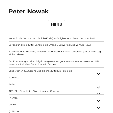
Peter Nowak
MENÜ
Neues Buch: Corona und die linke Kritik(un)fähigkeit (erschienen Oktober 2021)
Corona und linke Kritik(un)fähigkeit. Online-Buchvorstellung vom 23.11.2021
„Corona & linke Kritik(un) fähigkeit“- Gerhard Hanloser im Gespräch- jenseits von sog.
»Schwurbelei«
Zur Erinnerung an eine völlig in Vergessenheit geratene transnationale Aktion 1999:
Karawane indischer Bauer*innen in Europa
Sonderseiten zu…Corona und die linke Kritik(un)Fähigkeit).
Unterme
anzeigen
Startseite
Archiv
Unterme
anzeigen
AKTUELL: Biopolitik – Diskussion über Corona
Unterme
anzeigen
Themen
Unterme
anzeigen
Genres
Unterme
anzeigen
@ Bücher…
Unterme