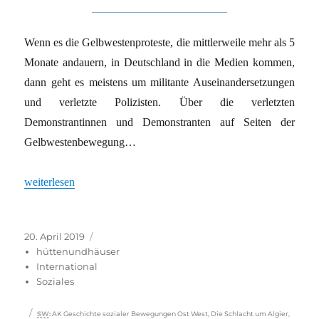
Wenn es die Gelbwestenproteste, die mittlerweile mehr als 5
Monate andauern, in Deutschland in die Medien kommen,
dann geht es meistens um militante Auseinandersetzungen
und verletzte Polizisten. Über die verletzten
Demonstrantinnen und Demonstranten auf Seiten der
Gelbwestenbewegung…
„Das Schweigen über die Ziele der Gelbwesten und die Staatsgew
weiterlesen
Veröffentlicht
Kategorien
20. April 2019
am
hüttenundhäuser
International
Soziales
Schlagwörter
SW
:
AK Geschichte sozialer Bewegungen Ost West
,
Die Schlacht um Algier
,