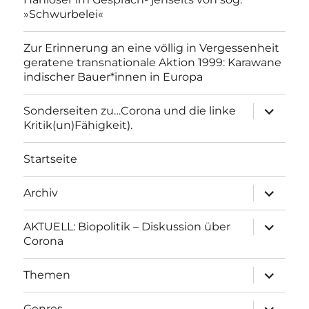
»Schwurbelei«
Zur Erinnerung an eine völlig in Vergessenheit
geratene transnationale Aktion 1999: Karawane
indischer Bauer*innen in Europa
Unterme
Sonderseiten zu…Corona und die linke
anzeigen
Kritik(un)Fähigkeit).
Startseite
Unterme
Archiv
anzeigen
Unterme
AKTUELL: Biopolitik – Diskussion über
anzeigen
Corona
Unterme
Themen
anzeigen
Unterme
Genres