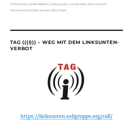
Franz Fanon
,
Gelbe Westen
,
Gilets jaunes
,
Lila Boutiba
,
Saint Nazaire
Versammlung Gilets Jaunes
,
Wily Hajek
TAG (((I))) – WEG MIT DEM LINKSUNTEN-
VERBOT
https://linksunten.soligruppe.org/call/