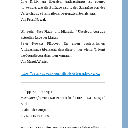
Eine Kritik am liberalen Antirassismus ist ebenso
notwendig, wie die Zurückweisung der Schimäre von der
Verteidigung eines national begrenzten Sozialstaats.
Von
Peter Nowak
Wir reden über Flucht und Migration? Überlegungen zur
aktuellen Lage der Linken
Peter Nowaks Plädoyer für einen proletarischen
Antirassismus übersieht, dass diesem hier wie im Trikont
die Grundlagen abhanden kommen.
Von
Marek Winter
https://peter-nowak-journalist.de/telegraph-133134/
Philipp Mattern (Hg.)
Mieterkämpfe
. Vom Kaiserreich bis heute – Das Beispiel
Berlin
Realität der Utopie 3
212 Seiten, 30 Fotos
Mein Beitrag darin:
Vom WBA zu »Wir Bleiben Alle!«
132