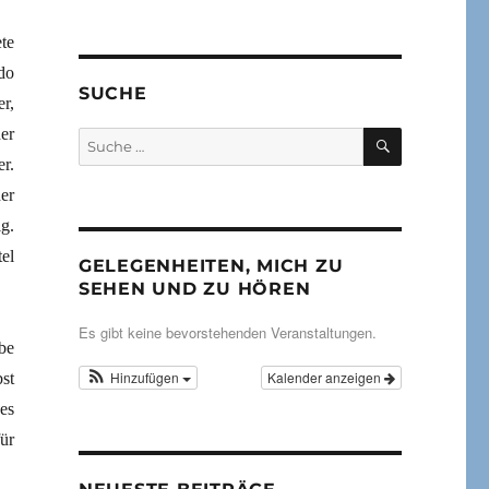
te
do
SUCHE
r,
er
SUCHEN
Suche
nach:
r.
er
g.
el
GELEGENHEITEN, MICH ZU
SEHEN UND ZU HÖREN
Es gibt keine bevorstehenden Veranstaltungen.
be
Hinzufügen
Kalender anzeigen
st
es
ür