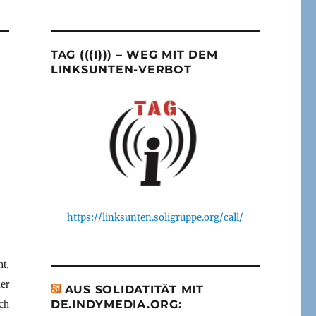
TAG (((I))) – WEG MIT DEM
LINKSUNTEN-VERBOT
https://linksunten.soligruppe.org/call/
t,
er
AUS SOLIDATITÄT MIT
ch
DE.INDYMEDIA.ORG: