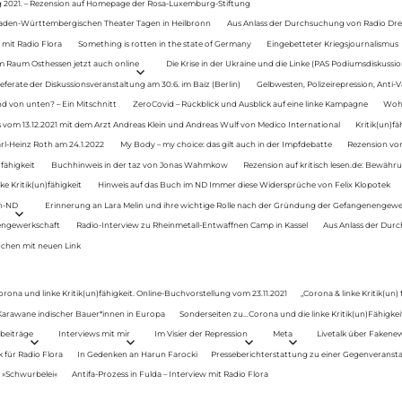
g 2021. – Rezension auf Homepage der Rosa-Luxemburg-Stiftung
Baden-Württembergischen Theater Tagen in Heilbronn
Aus Anlass der Durchsuchung von Radio Drey
 mit Radio Flora
Something is rotten in the state of Germany
Eingebetteter Kriegsjournalismus
im Raum Osthessen jetzt auch online
Die Krise in der Ukraine und die Linke (PAS Podiumsdiskussio
ferate der Diskussionsveranstaltung am 30.6. im Baiz (Berlin)
Gelbwesten, Polizeirepression, Anti-V
 von unten? – Ein Mitschnitt
ZeroCovid – Rückblick und Ausblick auf eine linke Kampagne
Woh
 vom 13.12.2021 mit dem Arzt Andreas Klein und Andreas Wulf von Medico International
Kritik(un)fä
rl-Heinz Roth am 24.1.2022
My Body – my choice: das gilt auch in der Impfdebatte
Rezension von
fähigkeit
Buchhinweis in der taz von Jonas Wahmkow
Rezension auf kritisch lesen.de: Bewähru
e Kritik(un)fähigkeit
Hinweis auf das Buch im ND Immer diese Widersprüche von Felix Klopotek
en-ND
Erinnerung an Lara Melin und ihre wichtige Rolle nach der Gründung der Gefangenengewe
nengewerkschaft
Radio-Interview zu Rheinmetall-Entwaffnen Camp in Kassel
Aus Anlass der Durc
auchen mit neuen Link
orona und linke Kritik(un)fähigkeit. Online-Buchvorstellung vom 23.11.2021
„Corona & linke Kritik(un)
: Karawane indischer Bauer*innen in Europa
Sonderseiten zu…Corona und die linke Kritik(un)Fähigkeit
beiträge
Interviews mit mir
Im Visier der Repression
Meta
Livetalk über Fakene
für Radio Flora
In Gedenken an Harun Farocki
Presseberichterstattung zu einer Gegenveransta
. »Schwurbelei«
Antifa-Prozess in Fulda – Interview mit Radio Flora