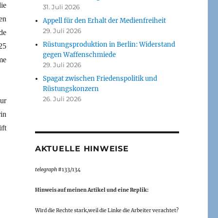
ie
31. Juli 2026
en
Appell für den Erhalt der Medienfreiheit
29. Juli 2026
de
Rüstungsproduktion in Berlin: Widerstand
25
gegen Waffenschmiede
me
29. Juli 2026
Spagat zwischen Friedenspolitik und
Rüstungskonzern
26. Juli 2026
ur
in
ft
AKTUELLE HINWEISE
telegraph
#133/134
Hinweis auf meinen Artikel und eine Replik:
Wird die Rechte stark,weil die Linke die Arbeiter verachtet?