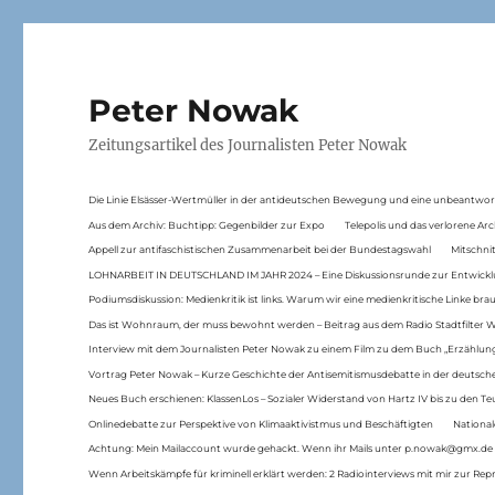
Peter Nowak
Zeitungsartikel des Journalisten Peter Nowak
Die Linie Elsässer-Wertmüller in der antideutschen Bewegung und eine unbeantwor
Aus dem Archiv: Buchtipp: Gegenbilder zur Expo
Telepolis und das verlorene Arc
Appell zur antifaschistischen Zusammenarbeit bei der Bundestagswahl
Mitschni
LOHNARBEIT IN DEUTSCHLAND IM JAHR 2024 – Eine Diskussionsrunde zur Entwickl
Podiumsdiskussion: Medienkritik ist links. Warum wir eine medienkritische Linke br
Das ist Wohnraum, der muss bewohnt werden – Beitrag aus dem Radio Stadtfilter 
Interview mit dem Journalisten Peter Nowak zu einem Film zu dem Buch „Erzählung
Vortrag Peter Nowak – Kurze Geschichte der Antisemitismusdebatte in der deutsche
Neues Buch erschienen: KlassenLos – Sozialer Widerstand von Hartz IV bis zu den 
Onlinedebatte zur Perspektive von Klimaaktivistmus und Beschäftigten
National
Achtung: Mein Mailaccount wurde gehackt. Wenn ihr Mails unter p.nowak@gmx.de
Wenn Arbeitskämpfe für kriminell erklärt werden: 2 Radiointerviews mit mir zur Rep