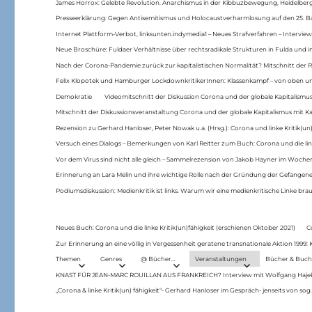
James Horrox: Gelebte Revolution. Anarchismus in der Kibbuzbewegung, Heidelber
Presseerklärung: Gegen Antisemitismus und Holocaustverharmlosung auf den 25. 
Internet Plattform-Verbot, linksunten.indymedia1 – Neues Strafverfahren – Interview
Neue Broschüre: Fuldaer Verhältnisse über rechtsradikale Strukturen in Fulda und 
Nach der Corona-Pandemie zurück zur kapitalistischen Normalität? Mitschnitt der Re
Felix Klopotek und Hamburger LockdownkritikerInnen: Klassenkampf – von oben und
Demokratie
Videomitschnitt der Diskussion Corona und der globale Kapitalismus
Mitschnitt der Diskussionsveranstaltung Corona und der globale Kapitalismus mit Ka
Rezension zu Gerhard Hanloser, Peter Nowak u.a. (Hrsg.): Corona und linke Kritik(un)
Versuch eines Dialogs – Bemerkungen von Karl Reitter zum Buch: Corona und die link
Vor dem Virus sind nicht alle gleich – Sammelrezension von Jakob Hayner im Woch
Erinnerung an Lara Melin und ihre wichtige Rolle nach der Gründung der Gefange
Podiumsdiskussion: Medienkritik ist links. Warum wir eine medienkritische Linke br
Neues Buch: Corona und die linke Kritik(un)fähigkeit (erschienen Oktober 2021)
C
Zur Erinnerung an eine völlig in Vergessenheit geratene transnationale Aktion 1999
Themen
Genres
@ Bücher…
Veranstaltungen
Bücher & Buch
KNAST FÜR JEAN-MARC ROUILLAN AUS FRANKREICH? Interview mit Wolfgang Hajek 
„Corona & linke Kritik(un) fähigkeit“- Gerhard Hanloser im Gespräch- jenseits von sog