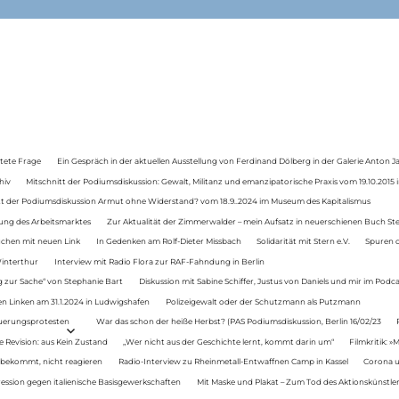
tete Frage
Ein Gespräch in der aktuellen Ausstellung von Ferdinand Dölberg in der Galerie Anton J
hiv
Mitschnitt der Podiumsdiskussion: Gewalt, Militanz und emanzipatorische Praxis vom 19.10.2015 i
tt der Podiumsdiskussion Armut ohne Widerstand? vom 18.9..2024 im Museum des Kapitalismus
ung des Arbeitsmarktes
Zur Aktualität der Zimmerwalder – mein Aufsatz in neuerschienen Buch St
auchen mit neuen Link
In Gedenken am Rolf-Dieter Missbach
Solidarität mit Stern e.V.
Spuren d
Winterthur
Interview mit Radio Flora zur RAF-Fahndung in Berlin
 zur Sache“ von Stephanie Bart
Diskussion mit Sabine Schiffer, Justus von Daniels und mir im Podc
n Linken am 31.1.2024 in Ludwigshafen
Polizeigewalt oder der Schutzmann als Putzmann
Teuerungsprotesten
War das schon der heiße Herbst? (PAS Podiumsdiskussion, Berlin 16/02/23
e Revision: aus Kein Zustand
„Wer nicht aus der Geschichte lernt, kommt darin um“
Filmkritik: »
 bekommt, nicht reagieren
Radio-Interview zu Rheinmetall-Entwaffnen Camp in Kassel
Corona u
ression gegen italienische Basisgewerkschaften
Mit Maske und Plakat – Zum Tod des Aktionskünstler