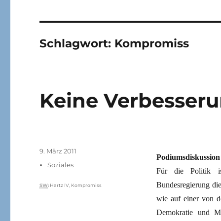
Schlagwort:
Kompromiss
Keine Verbesseru
Veröffentlicht
9. März 2011
Podiumsdiskussion
am
Kategorien
Soziales
Für die Politik 
Bundesregierung die 
Schlagwörter
SW
:
Hartz IV
,
Kompromiss
wie auf einer von d
Demokratie und Me