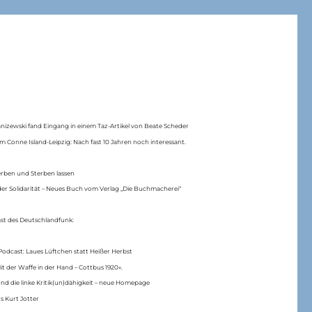
anizewski fand Eingang in einem Taz-Artikel von Beate Scheder
m Conne Island-Leipzig: Nach fast 10 Jahren noch interessant.
erben und Sterben lassen
er Solidarität – Neues Buch vom Verlag „Die Buchmacherei“
ast des Deutschlandfunk:
Podcast: Laues Lüftchen statt Heißer Herbst
Mit der Waffe in der Hand – Cottbus 1920«.
nd die linke Kritik(un)dähigkeit – neue Homepage
s Kurt Jotter