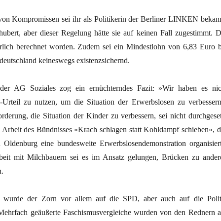
on Kompromissen sei ihr als Politikerin der Berliner LINKEN bekann
hubert, aber dieser Regelung hätte sie auf keinen Fall zugestimmt. D
ürlich berechnet worden. Zudem sei ein Mindestlohn von 6,83 Euro b
tdeutschland keineswegs existenzsichernd.
der AG Soziales zog ein ernüchterndes Fazit: »Wir haben es nic
Urteil zu nutzen, um die Situation der Erwerbslosen zu verbessern
rderung, die Situation der Kinder zu verbessern, sei nicht durchgeset
e Arbeit des Bündnisses »Krach schlagen statt Kohldampf schieben«, d
n Oldenburg eine bundesweite Erwerbslosendemonstration organisiert
it mit Milchbauern sei es im Ansatz gelungen, Brücken zu ander
n.
wurde der Zorn vor allem auf die SPD, aber auch auf die Polit
 Mehrfach geäußerte Faschismusvergleiche wurden von den Rednern a