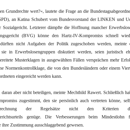
len Grundrechte wert?«, lautete die Frage an die Bundestagsabgeordne
(SPD), an Katina Schubert vom Bundesvorstand der LINKEN und U
 Sozialgericht. Letzterer dämpfte die Hoffnung mancher Erwerbslose
ungsgericht (BVG) könne den Hartz-IV-Kompromiss schnell wied
 dürften nicht Aufgaben der Politik zugeschoben werden, meinte e
sie in Erwerbslosengruppen diskutiert werden, seien juristisch eh
bereitete Musterklagen in ausgewählten Fällen versprächen mehr Erfol
eine Normenkontrollklage, die von den Bundesländern oder einem Viert
rdneten eingereicht werden kann.
daran aber nicht beteiligen, meinte Mechthild Rawert. Schließlich ha
promiss zugestimmt, den sie persönlich auch vertreten könne, selb
echnung der Regelsätze nicht den Kriterien d
gerichtsurteils genüge. Die Verbesserungen beim Mindestlohn f
für ihre Zustimmung ausschlaggebend gewesen.