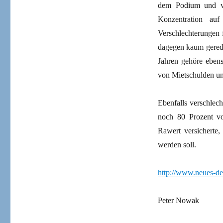
dem Podium und von
Konzentration au
Verschlechterungen 
dagegen kaum gerede
Jahren gehöre eben
von Mietschulden u
Ebenfalls verschlec
noch 80 Prozent vo
Rawert versicherte,
werden soll.
http://www.neues-deu
Peter Nowak