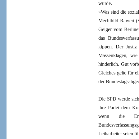
wurde.
»Was sind die sozia
Mechthild Rawert 
Geiger vom Berliner
das Bundesverfass
kippen. Der Justiz
Massenklagen, wie 
hinderlich. Gut vor
Gleiches gelte für 
der Bundestagsabgeo
Die SPD werde sich 
ihre Partei dem Kom
wenn die Err
Bundesverfassungs
Leiharbeiter seien 