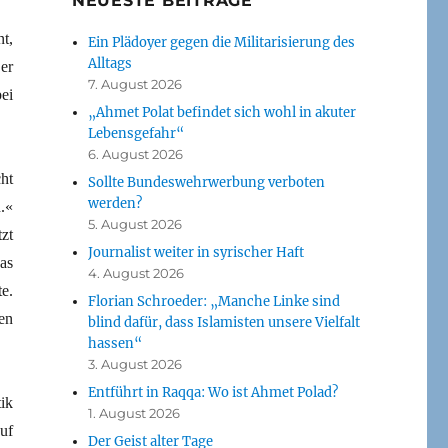
NEUESTE BEITRÄGE
t,
Ein Plädoyer gegen die Militarisierung des
Alltags
er
7. August 2026
ei
„Ahmet Polat befindet sich wohl in akuter
Lebensgefahr“
6. August 2026
ht
Sollte Bundeswehrwerbung verboten
werden?
.«
5. August 2026
zt
Journalist weiter in syrischer Haft
as
4. August 2026
e.
Florian Schroeder: „Manche Linke sind
en
blind dafür, dass Islamisten unsere Vielfalt
hassen“
3. August 2026
Entführt in Raqqa: Wo ist Ahmet Polad?
ik
1. August 2026
uf
Der Geist alter Tage