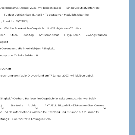
eckland am 17.Januar 2023– wir bleiben dabei:
Ein neues Strafverfahren:
Fuldaer Verhältnisse: 13. April: 4 Todestag von Matiul­lah Jabarkhel
n, Frankfurt 19/03/22)
ax, Wahl in Frankreich – Gespräch mit Willi Hajek vom 28. März
nen
Streik
Zahltag
Antisemitismus
F-Typ-Zellen
Zwangsräumen
higkeit
 Corona und die linke Kritik(un)Fähigkeit,
ngsprobe für linke Solidarität
rkschaft
hsuchung von Radio Dreyeckland am 17.Januar 2023– wir bleiben dabei:
 fähigkeit“- Gerhard Hanloser im Gespräch- jenseits von sog. »Schwurbelei«
).
Startseite
Archiv
AKTUELL: Biopolitik – Diskussion über Corona
ws und Desinformation zwischen Deutschland und Russland auf Russland.tv
ltung zu einer Sarrazin-Lesung in Gera