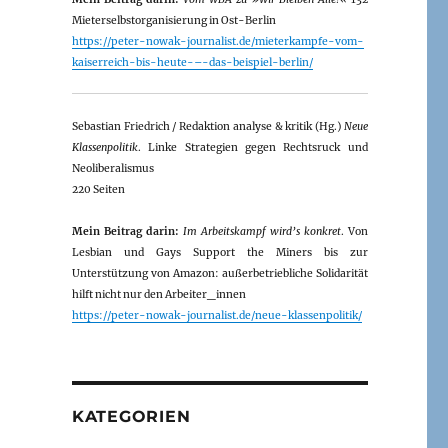
Mieterselbstorganisierung in Ost-Berlin
https://peter-nowak-journalist.de/mieterkampfe-vom-
kaiserreich-bis-heute-–-das-beispiel-berlin/
Sebastian Friedrich / Redaktion analyse & kritik (Hg.)
Neue
Klassenpolitik
. Linke Strategien gegen Rechtsruck und
Neoliberalismus
220 Seiten
Mein Beitrag darin:
Im Arbeitskampf wird’s konkret
. Von
Lesbian und Gays Support the Miners bis zur
Unterstützung von Amazon: außerbetriebliche Solidarität
hilft nicht nur den Arbeiter_innen
https://peter-nowak-journalist.de/neue-klassenpolitik/
KATEGORIEN