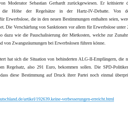
 Moderator Sebastian Gerhardt zurückgewiesen. Er kritisierte d
f die Höhe der Regelsätze in der Hartz-IV-Debatte. Von d
für Erwerbslose, die in den neuen Bestimmungen enthalten seien, wer
t. Die Verschärfung von Sanktionen vor allem für Erwerbslose unter 
so dazu wie die Pauschalisierung der Mietkosten, welche zur Zunah
nd von Zwangsräumungen bei Erwerbslosen führen könne.
htert hat sich die Situation von behinderten ALG-II-Empfängern, die n
m Regelsatz, also 291 Euro, bekommen sollen. Die SPD-Politiker
 dass diese Bestimmung auf Druck ihrer Partei noch einmal überprü
tschland.de/artikel/192639.keine-verbesserungen-erreicht.html