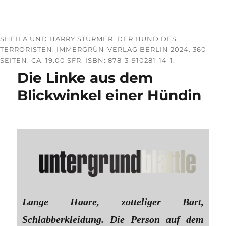
SHEILA UND HARRY STÜRMER: DER HUND DES
TERRORISTEN. IMMERGRÜN-VERLAG BERLIN 2024. 360
SEITEN. CA. 19.00 SFR. ISBN: 878-3-910281-14-1.
Die Linke aus dem
Blickwinkel einer Hündin
Lange Haare, zotteliger Bart,
Schlabberkleidung. Die Person auf dem