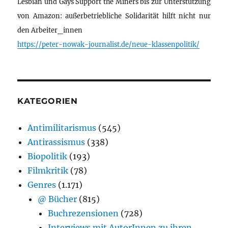
Lesbian und Gays Support the Miners bis zur Unterstützung
von Amazon: außerbetriebliche Solidarität hilft nicht nur
den Arbeiter_innen
https://peter-nowak-journalist.de/neue-klassenpolitik/
KATEGORIEN
Antimilitarismus
(545)
Antirassismus
(338)
Biopolitik
(193)
Filmkritik
(78)
Genres
(1.171)
@ Bücher
(815)
Buchrezensionen
(728)
Interviews mit AutorInnen zu ihren