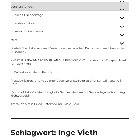
anzeigen
Veranstaltungen
Unterme
anzeigen
Bücher & Buchbeiträge
Unterme
anzeigen
Interviews mit mir
Unterme
anzeigen
Im Visier der Repression
Unterme
anzeigen
Meta
Unterme
anzeigen
Livetalk über Fakenews und Desinformation zwischen Deutschland und Russland auf
Russland.tv
KNAST FÜR JEAN-MARC ROUILLAN AUS FRANKREICH? Interview mit Wolfgang Hajek
für Radio Flora
In Gedenken an Harun Farocki
Presseberichterstattung zu einer Gegenveranstaltung zu einer Sarrazin-Lesung in
Gera
„Corona & linke Kritik(un) fähigkeit“- Gerhard Hanloser im Gespräch- jenseits von sog.
»Schwurbelei«
Antifa-Prozess in Fulda – Interview mit Radio Flora
Schlagwort:
Inge Vieth