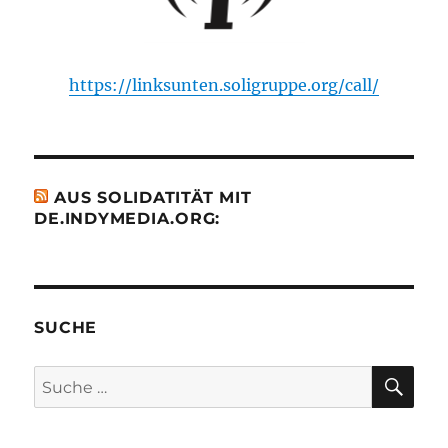
https://linksunten.soligruppe.org/call/
AUS SOLIDATITÄT MIT
DE.INDYMEDIA.ORG:
SUCHE
SU
Suche
nach: