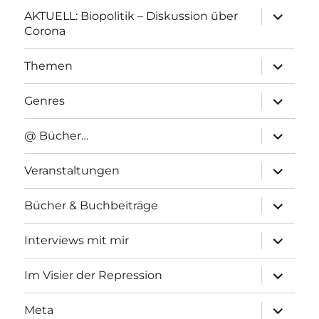
Unterme
AKTUELL: Biopolitik – Diskussion über
anzeigen
Corona
Unterme
Themen
anzeigen
Unterme
Genres
anzeigen
Unterme
@ Bücher…
anzeigen
Unterme
Veranstaltungen
anzeigen
Unterme
Bücher & Buchbeiträge
anzeigen
Unterme
Interviews mit mir
anzeigen
Unterme
Im Visier der Repression
anzeigen
Unterme
Meta
anzeigen