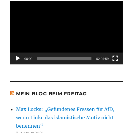
Video-
Player
00:00
02:04:59
MEIN BLOG BEIM FREITAG
Max Lucks: „Gefundenes Fressen für AfD,
wenn Linke das islamistische Motiv nicht
benennen“
7. August 2026