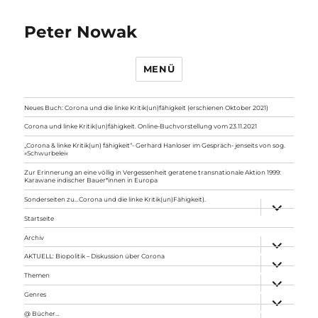
Peter Nowak
MENÜ
Neues Buch: Corona und die linke Kritik(un)fähigkeit (erschienen Oktober 2021)
Corona und linke Kritik(un)fähigkeit. Online-Buchvorstellung vom 23.11.2021
„Corona & linke Kritik(un) fähigkeit“- Gerhard Hanloser im Gespräch- jenseits von sog.
»Schwurbelei«
Zur Erinnerung an eine völlig in Vergessenheit geratene transnationale Aktion 1999:
Karawane indischer Bauer*innen in Europa
Sonderseiten zu…Corona und die linke Kritik(un)Fähigkeit).
Unterme
anzeigen
Startseite
Archiv
Unterme
anzeigen
AKTUELL: Biopolitik – Diskussion über Corona
Unterme
anzeigen
Themen
Unterme
anzeigen
Genres
Unterme
anzeigen
@ Bücher…
Unterme