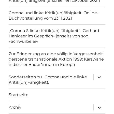
Kritik(un)fähigkeit (erschienen Oktober 2021)
Corona und linke Kritik(un)fähigkeit. Online-
Buchvorstellung vom 23.11.2021
„Corona & linke Kritik(un) fähigkeit“- Gerhard
Hanloser im Gespräch- jenseits von sog.
»Schwurbelei«
Zur Erinnerung an eine völlig in Vergessenheit
geratene transnationale Aktion 1999: Karawane
indischer Bauer*innen in Europa
Unterme
Sonderseiten zu…Corona und die linke
anzeigen
Kritik(un)Fähigkeit).
Startseite
Unterme
Archiv
anzeigen