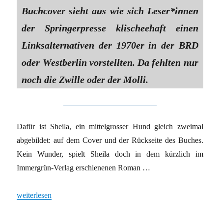
Buchcover sieht aus wie sich Leser*innen
der Springerpresse klischeehaft einen
Linksalternativen der 1970er in der BRD
oder Westberlin vorstellten. Da fehlten nur
noch die Zwille oder der Molli.
Dafür ist Sheila, ein mittelgrosser Hund gleich zweimal
abgebildet: auf dem Cover und der Rückseite des Buches.
Kein Wunder, spielt Sheila doch in dem kürzlich im
Immergrün-Verlag erschienenen Roman …
„Die Linke aus dem Blickwinkel einer Hündin“
weiterlesen