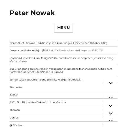
Peter Nowak
MENÜ
Neues Buch: Corona und die linke Kritik(un)fähigkeit (erschienen Oktober 2021)
Corona und linke Kritik(un)fähigkeit. Online-Buchvorstellung vom 23.11.2021
„Corona & linke Kritik(un) fähigkeit“- Gerhard Hanloser im Gespräch- jenseits von sog.
»Schwurbelei«
Zur Erinnerung an eine völlig in Vergessenheit geratene transnationale Aktion 1999:
Karawane indischer Bauer*innen in Europa
Sonderseiten zu…Corona und die linke Kritik(un)Fähigkeit).
Unterme
anzeigen
Startseite
Archiv
Unterme
anzeigen
AKTUELL: Biopolitik – Diskussion über Corona
Unterme
anzeigen
Themen
Unterme
anzeigen
Genres
Unterme
anzeigen
@ Bücher…
Unterme