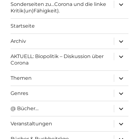
Unterme
Sonderseiten zu…Corona und die linke
anzeigen
Kritik(un)Fähigkeit).
Startseite
Unterme
Archiv
anzeigen
Unterme
AKTUELL: Biopolitik – Diskussion über
anzeigen
Corona
Unterme
Themen
anzeigen
Unterme
Genres
anzeigen
Unterme
@ Bücher…
anzeigen
Unterme
Veranstaltungen
anzeigen
Unterme
Bücher & Buchbeiträge