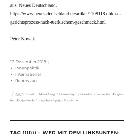
aus: Neues Deutschland,
https://www.neues-deutschland.de/artikel/1108118.dhkp-c-
gerichtsprozess-nach-tuerkischem-geschmack.html
Peter Nowak
Veröffentlicht
Kategorien
17. Dezember 2018
am
Innenpolitik
International
Repression
Schlagwörter
SW
:
"Freiheit für Musa Asoglu"
,
Fatma Sayin
,
Gabriele Heinecke
,
İnan Doğan
,
İnan Doğan Verhaftung
,
Musa Aşoğlu
,
Rote Hilfe
TAG (((I))) – WEG MIT DEM LINKSUNTEN-