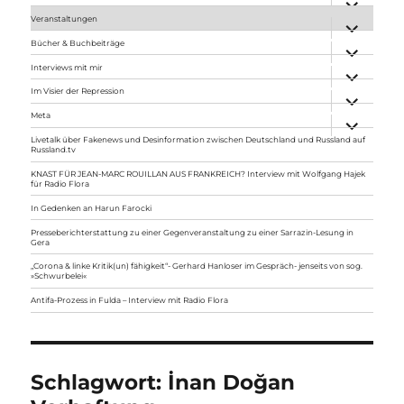
anzeigen
Veranstaltungen
Unterme
anzeigen
Bücher & Buchbeiträge
Unterme
anzeigen
Interviews mit mir
Unterme
anzeigen
Im Visier der Repression
Unterme
anzeigen
Meta
Unterme
anzeigen
Livetalk über Fakenews und Desinformation zwischen Deutschland und Russland auf
Russland.tv
KNAST FÜR JEAN-MARC ROUILLAN AUS FRANKREICH? Interview mit Wolfgang Hajek
für Radio Flora
In Gedenken an Harun Farocki
Presseberichterstattung zu einer Gegenveranstaltung zu einer Sarrazin-Lesung in
Gera
„Corona & linke Kritik(un) fähigkeit“- Gerhard Hanloser im Gespräch- jenseits von sog.
»Schwurbelei«
Antifa-Prozess in Fulda – Interview mit Radio Flora
Schlagwort:
İnan Doğan