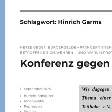
Schlagwort:
Hinrich Garms
HETZE GEGEN BÜR­GER­GELD­EMP­FÄN­GE­R*IN­NE
BETROFFENE SICH WEHREN – UND WARUM PROTE
Konferenz gegen 
Wie dagegen 
Veröffentlicht
11. September 2025
am
Kategorien
hüttenundhäuser
Thema einer 
Innenpolitik
Teilhabe e.
Repression
Soziales