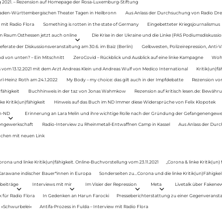
g 2021. – Rezension auf Homepage der Rosa-Luxemburg-Stiftung
Baden-Württembergischen Theater Tagen in Heilbronn
Aus Anlass der Durchsuchung von Radio Drey
 mit Radio Flora
Something is rotten in the state of Germany
Eingebetteter Kriegsjournalismus
im Raum Osthessen jetzt auch online
Die Krise in der Ukraine und die Linke (PAS Podiumsdiskussio
ferate der Diskussionsveranstaltung am 30.6. im Baiz (Berlin)
Gelbwesten, Polizeirepression, Anti-V
 von unten? – Ein Mitschnitt
ZeroCovid – Rückblick und Ausblick auf eine linke Kampagne
Woh
 vom 13.12.2021 mit dem Arzt Andreas Klein und Andreas Wulf von Medico International
Kritik(un)fä
rl-Heinz Roth am 24.1.2022
My Body – my choice: das gilt auch in der Impfdebatte
Rezension von
fähigkeit
Buchhinweis in der taz von Jonas Wahmkow
Rezension auf kritisch lesen.de: Bewähru
e Kritik(un)fähigkeit
Hinweis auf das Buch im ND Immer diese Widersprüche von Felix Klopotek
en-ND
Erinnerung an Lara Melin und ihre wichtige Rolle nach der Gründung der Gefangenengewe
nengewerkschaft
Radio-Interview zu Rheinmetall-Entwaffnen Camp in Kassel
Aus Anlass der Durc
auchen mit neuen Link
orona und linke Kritik(un)fähigkeit. Online-Buchvorstellung vom 23.11.2021
„Corona & linke Kritik(un)
: Karawane indischer Bauer*innen in Europa
Sonderseiten zu…Corona und die linke Kritik(un)Fähigkeit
beiträge
Interviews mit mir
Im Visier der Repression
Meta
Livetalk über Fakene
für Radio Flora
In Gedenken an Harun Farocki
Presseberichterstattung zu einer Gegenveransta
. »Schwurbelei«
Antifa-Prozess in Fulda – Interview mit Radio Flora