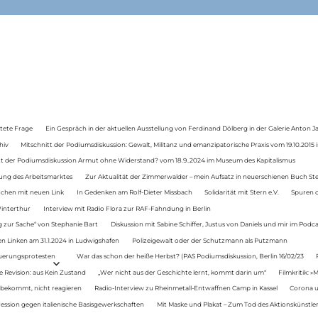
tete Frage
Ein Gespräch in der aktuellen Ausstellung von Ferdinand Dölberg in der Galerie Anton J
hiv
Mitschnitt der Podiumsdiskussion: Gewalt, Militanz und emanzipatorische Praxis vom 19.10.2015 i
tt der Podiumsdiskussion Armut ohne Widerstand? vom 18.9..2024 im Museum des Kapitalismus
ung des Arbeitsmarktes
Zur Aktualität der Zimmerwalder – mein Aufsatz in neuerschienen Buch St
auchen mit neuen Link
In Gedenken am Rolf-Dieter Missbach
Solidarität mit Stern e.V.
Spuren d
Winterthur
Interview mit Radio Flora zur RAF-Fahndung in Berlin
 zur Sache“ von Stephanie Bart
Diskussion mit Sabine Schiffer, Justus von Daniels und mir im Podc
n Linken am 31.1.2024 in Ludwigshafen
Polizeigewalt oder der Schutzmann als Putzmann
Teuerungsprotesten
War das schon der heiße Herbst? (PAS Podiumsdiskussion, Berlin 16/02/23
e Revision: aus Kein Zustand
„Wer nicht aus der Geschichte lernt, kommt darin um“
Filmkritik: »
 bekommt, nicht reagieren
Radio-Interview zu Rheinmetall-Entwaffnen Camp in Kassel
Corona u
ression gegen italienische Basisgewerkschaften
Mit Maske und Plakat – Zum Tod des Aktionskünstler