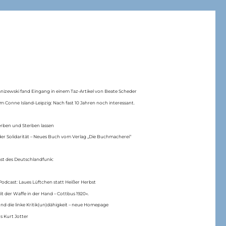
anizewski fand Eingang in einem Taz-Artikel von Beate Scheder
m Conne Island-Leipzig: Nach fast 10 Jahren noch interessant.
erben und Sterben lassen
er Solidarität – Neues Buch vom Verlag „Die Buchmacherei“
ast des Deutschlandfunk:
Podcast: Laues Lüftchen statt Heißer Herbst
Mit der Waffe in der Hand – Cottbus 1920«.
nd die linke Kritik(un)dähigkeit – neue Homepage
s Kurt Jotter