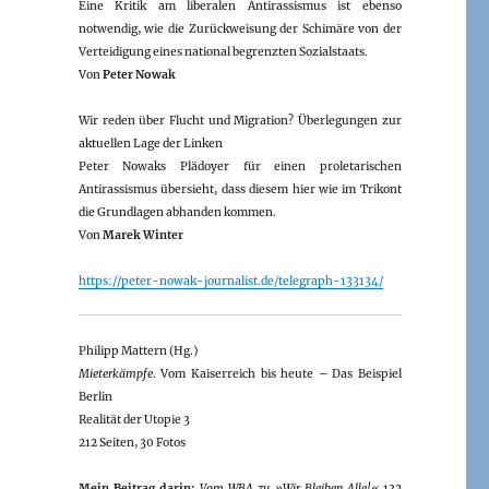
Eine Kritik am liberalen Antirassismus ist ebenso
notwendig, wie die Zurückweisung der Schimäre von der
Verteidigung eines national begrenzten Sozialstaats.
Von
Peter Nowak
Wir reden über Flucht und Migration? Überlegungen zur
aktuellen Lage der Linken
Peter Nowaks Plädoyer für einen proletarischen
Antirassismus übersieht, dass diesem hier wie im Trikont
die Grundlagen abhanden kommen.
Von
Marek Winter
https://peter-nowak-journalist.de/telegraph-133134/
Philipp Mattern (Hg.)
Mieterkämpfe
. Vom Kaiserreich bis heute – Das Beispiel
Berlin
Realität der Utopie 3
212 Seiten, 30 Fotos
Mein Beitrag darin:
Vom WBA zu »Wir Bleiben Alle!«
132