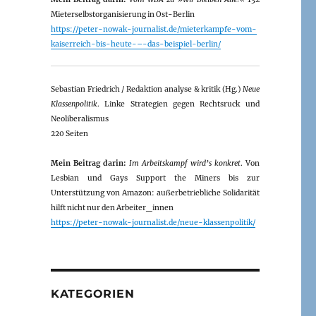
Mieterselbstorganisierung in Ost-Berlin
https://peter-nowak-journalist.de/mieterkampfe-vom-
kaiserreich-bis-heute-–-das-beispiel-berlin/
Sebastian Friedrich / Redaktion analyse & kritik (Hg.)
Neue
Klassenpolitik
. Linke Strategien gegen Rechtsruck und
Neoliberalismus
220 Seiten
Mein Beitrag darin:
Im Arbeitskampf wird’s konkret
. Von
Lesbian und Gays Support the Miners bis zur
Unterstützung von Amazon: außerbetriebliche Solidarität
hilft nicht nur den Arbeiter_innen
https://peter-nowak-journalist.de/neue-klassenpolitik/
KATEGORIEN