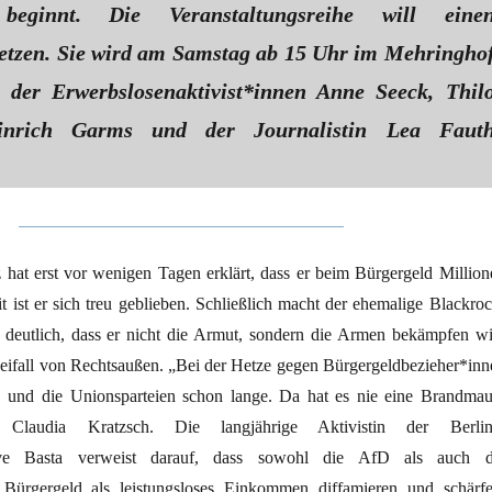
beginnt. Die Veranstaltungsreihe will eine
etzen. Sie wird am Samstag ab 15 Uhr im Mehringho
der Er­werbs­lo­sen­ak­ti­vis­t*in­nen Anne Seeck, Thil
Hinrich Garms und der Journalistin Lea Faut
hat erst vor wenigen Tagen erklärt, dass er beim Bürgergeld Million
t ist er sich treu geblieben. Schließlich macht der ehemalige Blackroc
 deutlich, dass er nicht die Armut, sondern die Armen bekämpfen wil
fall von Rechtsaußen. „Bei der Hetze gegen Bür­ger­geld­be­zie­he­r*in­
D und die Unionsparteien schon lange. Da hat es nie eine Brandmau
t Claudia Kratzsch. Die langjährige Aktivistin der Berlin
ative Basta verweist darauf, dass sowohl die AfD als auch d
 Bürgergeld als leistungsloses Einkommen diffamieren und schärfe