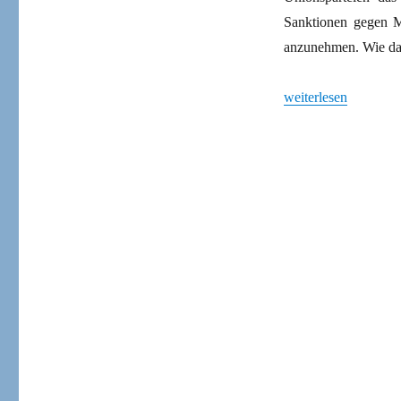
Sanktionen gegen Me
anzunehmen. Wie da
„Konferenz gegen St
weiterlesen