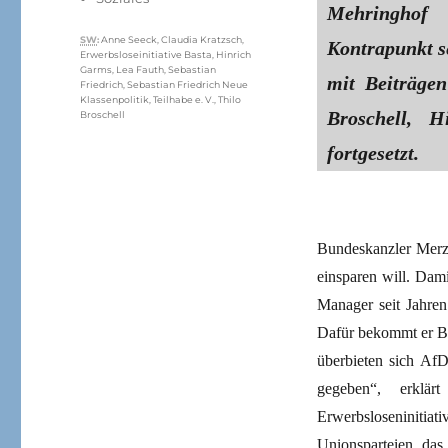
Mehringhof 
Schlagwörter
SW
:
Anne Seeck
,
Claudia Kratzsch
,
Kontrapunkt s
Erwerbsloseinitiative Basta
,
Hinrich
Garms
,
Lea Fauth
,
Sebastian
mit Beiträgen 
Friedrich
,
Sebastian Friedrich Neue
Klassenpolitik
,
Teilhabe e. V.
,
Thilo
Broschell, 
Broschell
fortgesetzt.
Bundeskanzler Merz 
einsparen will. Dami
Manager seit Jahren
Dafür bekommt er Bei
überbieten sich Af
gegeben“, erklär
Erwerbsloseniniti
Unionsparteien das