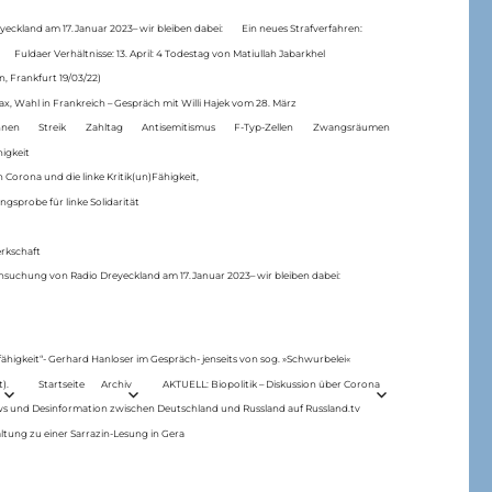
eckland am 17.Januar 2023– wir bleiben dabei:
Ein neues Strafverfahren:
Fuldaer Verhältnisse: 13. April: 4 Todestag von Matiul­lah Jabarkhel
n, Frankfurt 19/03/22)
ax, Wahl in Frankreich – Gespräch mit Willi Hajek vom 28. März
nen
Streik
Zahltag
Antisemitismus
F-Typ-Zellen
Zwangsräumen
higkeit
 Corona und die linke Kritik(un)Fähigkeit,
ngsprobe für linke Solidarität
rkschaft
hsuchung von Radio Dreyeckland am 17.Januar 2023– wir bleiben dabei:
 fähigkeit“- Gerhard Hanloser im Gespräch- jenseits von sog. »Schwurbelei«
).
Startseite
Archiv
AKTUELL: Biopolitik – Diskussion über Corona
ws und Desinformation zwischen Deutschland und Russland auf Russland.tv
ltung zu einer Sarrazin-Lesung in Gera