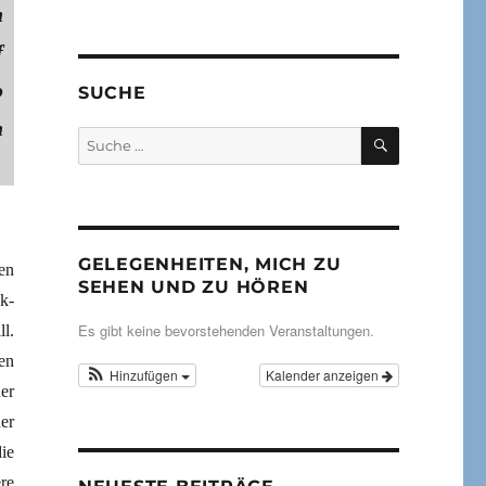
n
f
o
SUCHE
h
SUCHEN
Suche
nach:
GELEGENHEITEN, MICH ZU
en
SEHEN UND ZU HÖREN
k-
Es gibt keine bevorstehenden Veranstaltungen.
l.
nen
Hinzufügen
Kalender anzeigen
er
er
ie
re