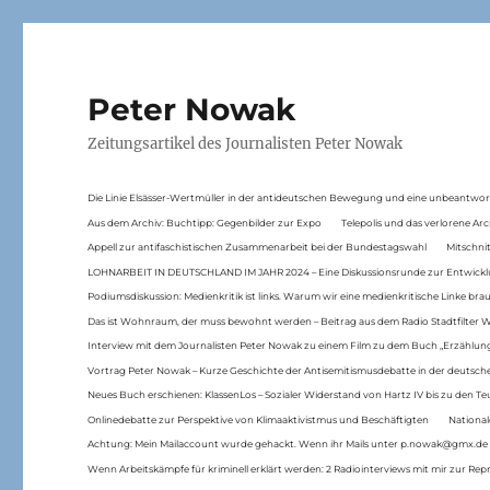
Peter Nowak
Zeitungsartikel des Journalisten Peter Nowak
Die Linie Elsässer-Wertmüller in der antideutschen Bewegung und eine unbeantwor
Aus dem Archiv: Buchtipp: Gegenbilder zur Expo
Telepolis und das verlorene Arc
Appell zur antifaschistischen Zusammenarbeit bei der Bundestagswahl
Mitschni
LOHNARBEIT IN DEUTSCHLAND IM JAHR 2024 – Eine Diskussionsrunde zur Entwickl
Podiumsdiskussion: Medienkritik ist links. Warum wir eine medienkritische Linke br
Das ist Wohnraum, der muss bewohnt werden – Beitrag aus dem Radio Stadtfilter 
Interview mit dem Journalisten Peter Nowak zu einem Film zu dem Buch „Erzählung
Vortrag Peter Nowak – Kurze Geschichte der Antisemitismusdebatte in der deutsche
Neues Buch erschienen: KlassenLos – Sozialer Widerstand von Hartz IV bis zu den 
Onlinedebatte zur Perspektive von Klimaaktivistmus und Beschäftigten
National
Achtung: Mein Mailaccount wurde gehackt. Wenn ihr Mails unter p.nowak@gmx.de
Wenn Arbeitskämpfe für kriminell erklärt werden: 2 Radiointerviews mit mir zur Rep