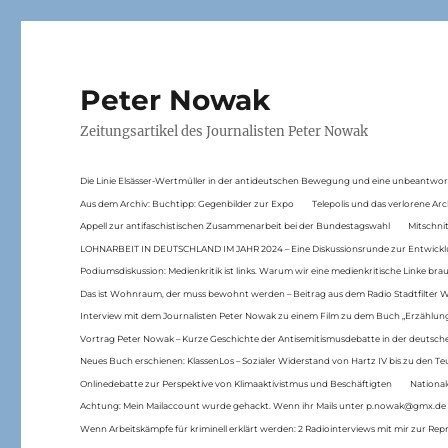
Peter Nowak
Zeitungsartikel des Journalisten Peter Nowak
Die Linie Elsässer-Wertmüller in der antideutschen Bewegung und eine unbeantwor
Aus dem Archiv: Buchtipp: Gegenbilder zur Expo
Telepolis und das verlorene Arc
Appell zur antifaschistischen Zusammenarbeit bei der Bundestagswahl
Mitschni
LOHNARBEIT IN DEUTSCHLAND IM JAHR 2024 – Eine Diskussionsrunde zur Entwickl
Podiumsdiskussion: Medienkritik ist links. Warum wir eine medienkritische Linke br
Das ist Wohnraum, der muss bewohnt werden – Beitrag aus dem Radio Stadtfilter 
Interview mit dem Journalisten Peter Nowak zu einem Film zu dem Buch „Erzählung
Vortrag Peter Nowak – Kurze Geschichte der Antisemitismusdebatte in der deutsche
Neues Buch erschienen: KlassenLos – Sozialer Widerstand von Hartz IV bis zu den 
Onlinedebatte zur Perspektive von Klimaaktivistmus und Beschäftigten
National
Achtung: Mein Mailaccount wurde gehackt. Wenn ihr Mails unter p.nowak@gmx.de
Wenn Arbeitskämpfe für kriminell erklärt werden: 2 Radiointerviews mit mir zur Rep