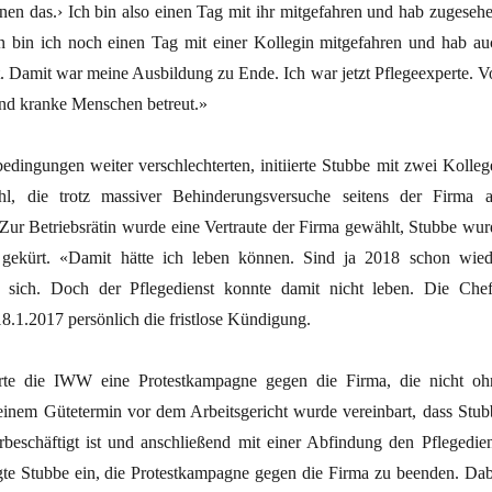
hnen das.› Ich bin also einen Tag mit ihr mitgefahren und hab zugesehe
 bin ich noch einen Tag mit einer Kollegin mitgefahren und hab au
t. Damit war meine Ausbildung zu Ende. Ich war jetzt Pflegeexperte. V
und kranke Menschen betreut.»
bedingungen weiter verschlechterten, initiierte Stubbe mit zwei Kolleg
ahl, die trotz massiver Behinderungsversuche seitens der Firma 
 Zur Betriebsrätin wurde eine Vertraute der Firma gewählt, Stubbe wur
 gekürt. «Damit hätte ich leben können. Sind ja 2018 schon wied
 sich. Doch der Pflegedienst konnte damit nicht leben. Die Chef
8.1.2017 persönlich die fristlose Kündigung.
erte die IWW eine Protestkampagne gegen die Firma, die nicht oh
einem Gütetermin vor dem Arbeitsgericht wurde vereinbart, dass Stub
rbeschäftigt ist und anschließend mit einer Abfindung den Pflegedien
ligte Stubbe ein, die Protestkampagne gegen die Firma zu beenden. Dab