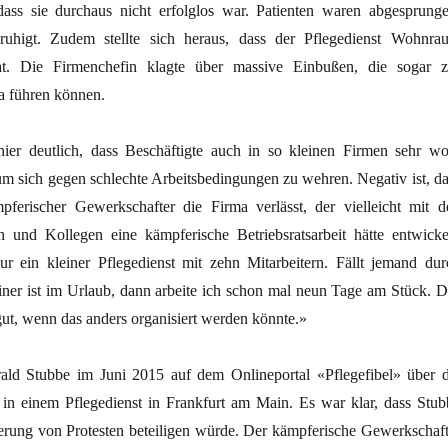
 dass sie durchaus nicht erfolglos war. Patienten waren abgesprunge
uhigt. Zudem stellte sich heraus, dass der Pflegedienst Wohnra
at. Die Firmenchefin klagte über massive Einbußen, die sogar z
a führen können.
ier deutlich, dass Beschäftigte auch in so kleinen Firmen sehr wo
um sich gegen schlechte Arbeitsbedingungen zu wehren. Negativ ist, da
ferischer Gewerkschafter die Firma verlässt, der vielleicht mit d
 und Kollegen eine kämpferische Betriebsratsarbeit hätte entwicke
r ein kleiner Pflegedienst mit zehn Mitarbeitern. Fällt jemand dur
iner ist im Urlaub, dann arbeite ich schon mal neun Tage am Stück. D
 gut, wenn das anders organisiert werden könnte.»
ald Stubbe im Juni 2015 auf dem Onlineportal «Pflegefibel» über d
in einem Pflegedienst in Frankfurt am Main. Es war klar, dass Stub
ierung von Protesten beteiligen würde. Der kämpferische Gewerkschaft