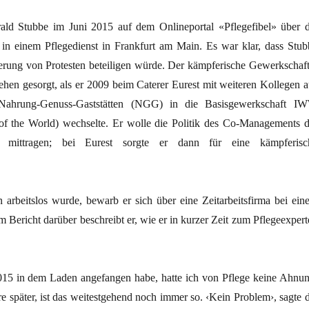
ald Stubbe im Juni 2015 auf dem Onlineportal «Pflegefibel» über d
in einem Pflegedienst in Frankfurt am Main. Es war klar, dass Stub
ierung von Protesten beteiligen würde. Der kämpferische Gewerkschaft
ehen gesorgt, als er 2009 beim Caterer Eurest mit weiteren Kollegen a
Nahrung-Genuss-Gaststätten (NGG) in die Basisgewerkschaft I
 of the World) wechselte. Er wolle die Politik des Co-Managements d
ittragen; bei Eurest sorgte er dann für eine kämpferisc
n arbeitslos wurde, bewarb er sich über eine Zeitarbeitsfirma bei ein
em Bericht darüber beschreibt er, wie er in kurzer Zeit zum Pflegeexper
15 in dem Laden angefangen habe, hatte ich von Pflege keine Ahnun
re später, ist das weitestgehend noch immer so. ‹Kein Problem›, sagte d