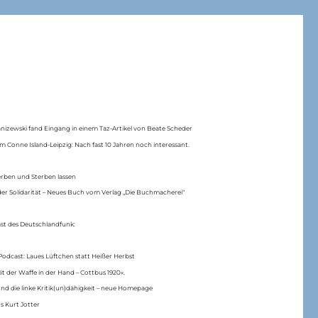
anizewski fand Eingang in einem Taz-Artikel von Beate Scheder
m Conne Island-Leipzig: Nach fast 10 Jahren noch interessant.
erben und Sterben lassen
er Solidarität – Neues Buch vom Verlag „Die Buchmacherei“
ast des Deutschlandfunk:
Podcast: Laues Lüftchen statt Heißer Herbst
Mit der Waffe in der Hand – Cottbus 1920«.
nd die linke Kritik(un)dähigkeit – neue Homepage
s Kurt Jotter