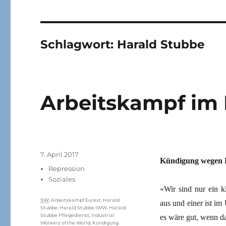
Schlagwort:
Harald Stubbe
Arbeitskampf im 
Veröffentlicht
7. April 2017
Kündigung wegen Bi
am
Kategorien
Repression
Soziales
«Wir sind nur ein k
Schlagwörter
SW
:
Arbeitskampf Eurest
,
Harald
aus und einer ist im
Stubbe
,
Harald Stubbe IWW
,
Harald
Stubbe Pflegedienst
,
Industrial
es wäre gut, wenn da
Workers of the World
,
Kündigung