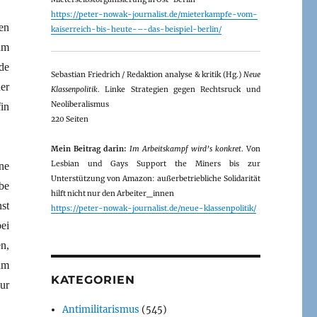
https://peter-nowak-journalist.de/mieterkampfe-vom-
en
kaiserreich-bis-heute-–-das-beispiel-berlin/
am
de
Sebastian Friedrich / Redaktion analyse & kritik (Hg.)
Neue
er
Klassenpolitik
. Linke Strategien gegen Rechtsruck und
Neoliberalismus
in
220 Seiten
Mein Beitrag darin:
Im Arbeitskampf wird’s konkret
. Von
Lesbian und Gays Support the Miners bis zur
ne
Unterstützung von Amazon: außerbetriebliche Solidarität
be
hilft nicht nur den Arbeiter_innen
st
https://peter-nowak-journalist.de/neue-klassenpolitik/
ei
n,
um
KATEGORIEN
ur
Antimilitarismus
(545)