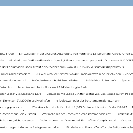
tete Frage
Ein Gespräch in der aktuellen Ausstellung von Ferdinand Dölberg in der Galerie Anton J
hiv
Mitschnitt der Podiumsdiskussion: Gewalt, Militanz und emanzipatorische Praxis vom 19.10.2015 i
tt der Podiumsdiskussion Armut ohne Widerstand? vom 18.9..2024 im Museum des Kapitalismus
ung des Arbeitsmarktes
Zur Aktualität der Zimmerwalder – mein Aufsatz in neuerschienen Buch St
auchen mit neuen Link
In Gedenken am Rolf-Dieter Missbach
Solidarität mit Stern e.V.
Spuren d
Winterthur
Interview mit Radio Flora zur RAF-Fahndung in Berlin
 zur Sache“ von Stephanie Bart
Diskussion mit Sabine Schiffer, Justus von Daniels und mir im Podc
n Linken am 31.1.2024 in Ludwigshafen
Polizeigewalt oder der Schutzmann als Putzmann
Teuerungsprotesten
War das schon der heiße Herbst? (PAS Podiumsdiskussion, Berlin 16/02/23
e Revision: aus Kein Zustand
„Wer nicht aus der Geschichte lernt, kommt darin um“
Filmkritik: »
 bekommt, nicht reagieren
Radio-Interview zu Rheinmetall-Entwaffnen Camp in Kassel
Corona u
ression gegen italienische Basisgewerkschaften
Mit Maske und Plakat – Zum Tod des Aktionskünstler