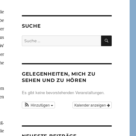
ie
be
SUCHE
er
us
SUCHEN
Suche
nach:
WW
er
he
GELEGENHEITEN, MICH ZU
SEHEN UND ZU HÖREN
em
Es gibt keine bevorstehenden Veranstaltungen.
ten
Hinzufügen
Kalender anzeigen
g.
ie