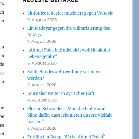
NEUESTE BEITRÄGE
n,
ch
Sinfonieorchester musiziert gegen Vonovia
9. August 2026
on
Ein Plädoyer gegen die Militarisierung des
Alltags
7. August 2026
en
„Ahmet Polat befindet sich wohl in akuter
am
Lebensgefahr“
6. August 2026
de
Sollte Bundeswehrwerbung verboten
er
werden?
in
5. August 2026
Journalist weiter in syrischer Haft
4. August 2026
ne
Florian Schroeder: „Manche Linke sind
blind dafür, dass Islamisten unsere Vielfalt
be
hassen“
st
3. August 2026
ei
Entführt in Raqqa: Wo ist Ahmet Polad?