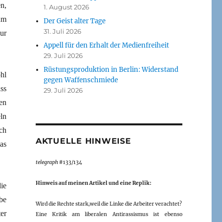
n,
1. August 2026
um
Der Geist alter Tage
31. Juli 2026
ur
Appell für den Erhalt der Medienfreiheit
29. Juli 2026
Rüstungsproduktion in Berlin: Widerstand
hl
gegen Waffenschmiede
ss
29. Juli 2026
en
ln
ch
AKTUELLE HINWEISE
as
telegraph
#133/134
Hinweis auf meinen Artikel und eine Replik:
ie
be
Wird die Rechte stark,weil die Linke die Arbeiter verachtet?
er
Eine Kritik am liberalen Antirassismus ist ebenso