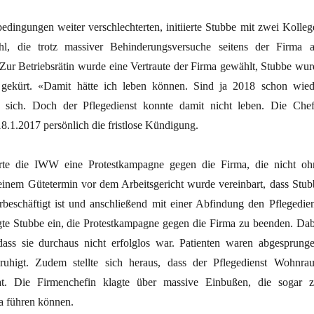
bedingungen weiter verschlechterten, initiierte Stubbe mit zwei Kolleg
ahl, die trotz massiver Behinderungsversuche seitens der Firma 
 Zur Betriebsrätin wurde eine Vertraute der Firma gewählt, Stubbe wur
 gekürt. «Damit hätte ich leben können. Sind ja 2018 schon wied
 sich. Doch der Pflegedienst konnte damit nicht leben. Die Chef
8.1.2017 persönlich die fristlose Kündigung.
erte die IWW eine Protestkampagne gegen die Firma, die nicht oh
einem Gütetermin vor dem Arbeitsgericht wurde vereinbart, dass Stub
rbeschäftigt ist und anschließend mit einer Abfindung den Pflegedien
ligte Stubbe ein, die Protestkampagne gegen die Firma zu beenden. Dab
 dass sie durchaus nicht erfolglos war. Patienten waren abgesprunge
uhigt. Zudem stellte sich heraus, dass der Pflegedienst Wohnra
at. Die Firmenchefin klagte über massive Einbußen, die sogar z
a führen können.