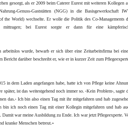
ehen gesorgt, als er 2009 beim Caterer Eurest mit weiteren Kollegen a
Nahrung-Genuss-Gaststätten (NGG) in die Basisgewerkschaft I
 of the World) wechselte. Er wolle die Politik des Co-Managements d
ittragen; bei Eurest sorgte er dann für eine kämpferisc
n arbeitslos wurde, bewarb er sich über eine Zeitarbeitsfirma bei ein
em Bericht darüber beschreibt er, wie er in kurzer Zeit zum Pflegeexper
15 in dem Laden angefangen habe, hatte ich von Pflege keine Ahnun
re später, ist das weitestgehend noch immer so. ‹Kein Problem›, sagte d
hnen das.› Ich bin also einen Tag mit ihr mitgefahren und hab zugesehe
 bin ich noch einen Tag mit einer Kollegin mitgefahren und hab au
t. Damit war meine Ausbildung zu Ende. Ich war jetzt Pflegeexperte. V
und kranke Menschen betreut.»