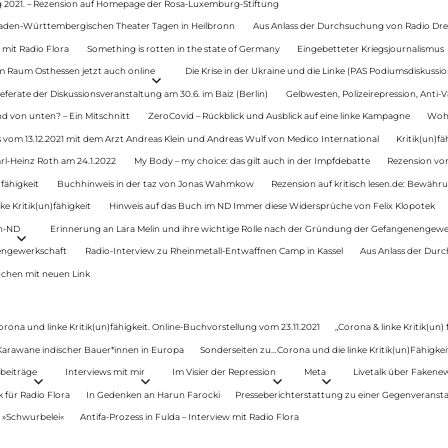
g 2021. – Rezension auf Homepage der Rosa-Luxemburg-Stiftung
Baden-Württembergischen Theater Tagen in Heilbronn
Aus Anlass der Durchsuchung von Radio Drey
 mit Radio Flora
Something is rotten in the state of Germany
Eingebetteter Kriegsjournalismus
im Raum Osthessen jetzt auch online
Die Krise in der Ukraine und die Linke (PAS Podiumsdiskussio
ferate der Diskussionsveranstaltung am 30.6. im Baiz (Berlin)
Gelbwesten, Polizeirepression, Anti-V
 von unten? – Ein Mitschnitt
ZeroCovid – Rückblick und Ausblick auf eine linke Kampagne
Woh
 vom 13.12.2021 mit dem Arzt Andreas Klein und Andreas Wulf von Medico International
Kritik(un)fä
rl-Heinz Roth am 24.1.2022
My Body – my choice: das gilt auch in der Impfdebatte
Rezension von
fähigkeit
Buchhinweis in der taz von Jonas Wahmkow
Rezension auf kritisch lesen.de: Bewähru
e Kritik(un)fähigkeit
Hinweis auf das Buch im ND Immer diese Widersprüche von Felix Klopotek
en-ND
Erinnerung an Lara Melin und ihre wichtige Rolle nach der Gründung der Gefangenengewe
nengewerkschaft
Radio-Interview zu Rheinmetall-Entwaffnen Camp in Kassel
Aus Anlass der Durc
auchen mit neuen Link
orona und linke Kritik(un)fähigkeit. Online-Buchvorstellung vom 23.11.2021
„Corona & linke Kritik(un)
: Karawane indischer Bauer*innen in Europa
Sonderseiten zu…Corona und die linke Kritik(un)Fähigkeit
beiträge
Interviews mit mir
Im Visier der Repression
Meta
Livetalk über Fakene
für Radio Flora
In Gedenken an Harun Farocki
Presseberichterstattung zu einer Gegenveransta
. »Schwurbelei«
Antifa-Prozess in Fulda – Interview mit Radio Flora