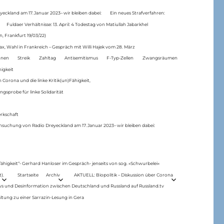
eckland am 17.Januar 2023– wir bleiben dabei:
Ein neues Strafverfahren:
Fuldaer Verhältnisse: 13. April: 4 Todestag von Matiul­lah Jabarkhel
n, Frankfurt 19/03/22)
ax, Wahl in Frankreich – Gespräch mit Willi Hajek vom 28. März
nen
Streik
Zahltag
Antisemitismus
F-Typ-Zellen
Zwangsräumen
higkeit
 Corona und die linke Kritik(un)Fähigkeit,
ngsprobe für linke Solidarität
rkschaft
hsuchung von Radio Dreyeckland am 17.Januar 2023– wir bleiben dabei:
 fähigkeit“- Gerhard Hanloser im Gespräch- jenseits von sog. »Schwurbelei«
).
Startseite
Archiv
AKTUELL: Biopolitik – Diskussion über Corona
ws und Desinformation zwischen Deutschland und Russland auf Russland.tv
ltung zu einer Sarrazin-Lesung in Gera