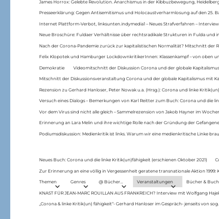
James Horrox: Gelebte Revolution. Anarchismus in der Kibbuzbewegung, Heidelber
Presseerklärung: Gegen Antisemitismus und Holocaustverharmlosung auf den 25. 
Internet Plattform-Verbot, linksunten.indymedia1 – Neues Strafverfahren – Interview
Neue Broschüre: Fuldaer Verhältnisse über rechtsradikale Strukturen in Fulda und 
Nach der Corona-Pandemie zurück zur kapitalistischen Normalität? Mitschnitt der Re
Felix Klopotek und Hamburger LockdownkritikerInnen: Klassenkampf – von oben und
Demokratie
Videomitschnitt der Diskussion Corona und der globale Kapitalismus
Mitschnitt der Diskussionsveranstaltung Corona und der globale Kapitalismus mit Ka
Rezension zu Gerhard Hanloser, Peter Nowak u.a. (Hrsg.): Corona und linke Kritik(un)
Versuch eines Dialogs – Bemerkungen von Karl Reitter zum Buch: Corona und die link
Vor dem Virus sind nicht alle gleich – Sammelrezension von Jakob Hayner im Woch
Erinnerung an Lara Melin und ihre wichtige Rolle nach der Gründung der Gefange
Podiumsdiskussion: Medienkritik ist links. Warum wir eine medienkritische Linke br
Neues Buch: Corona und die linke Kritik(un)fähigkeit (erschienen Oktober 2021)
C
Zur Erinnerung an eine völlig in Vergessenheit geratene transnationale Aktion 1999
Themen
Genres
@ Bücher…
Veranstaltungen
Bücher & Buch
KNAST FÜR JEAN-MARC ROUILLAN AUS FRANKREICH? Interview mit Wolfgang Hajek 
„Corona & linke Kritik(un) fähigkeit“- Gerhard Hanloser im Gespräch- jenseits von sog