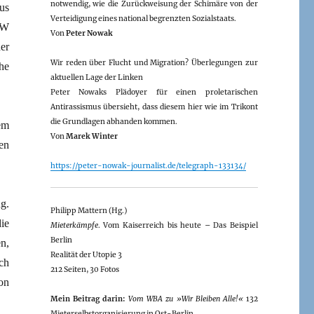
notwendig, wie die Zurückweisung der Schimäre von der
us
Verteidigung eines national begrenzten Sozialstaats.
WW
Von
Peter Nowak
er
Wir reden über Flucht und Migration? Überlegungen zur
he
aktuellen Lage der Linken
Peter Nowaks Plädoyer für einen proletarischen
Antirassismus übersieht, dass diesem hier wie im Trikont
die Grundlagen abhanden kommen.
em
Von
Marek Winter
ten
https://peter-nowak-journalist.de/telegraph-133134/
g.
Philipp Mattern (Hg.)
ie
Mieterkämpfe
. Vom Kaiserreich bis heute – Das Beispiel
Berlin
n,
Realität der Utopie 3
ch
212 Seiten, 30 Fotos
on
Mein Beitrag darin:
Vom WBA zu »Wir Bleiben Alle!«
132
Mieterselbstorganisierung in Ost-Berlin