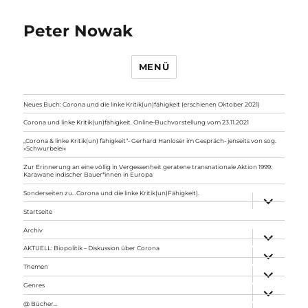
Peter Nowak
MENÜ
Neues Buch: Corona und die linke Kritik(un)fähigkeit (erschienen Oktober 2021)
Corona und linke Kritik(un)fähigkeit. Online-Buchvorstellung vom 23.11.2021
„Corona & linke Kritik(un) fähigkeit“- Gerhard Hanloser im Gespräch- jenseits von sog.
»Schwurbelei«
Zur Erinnerung an eine völlig in Vergessenheit geratene transnationale Aktion 1999:
Karawane indischer Bauer*innen in Europa
Sonderseiten zu…Corona und die linke Kritik(un)Fähigkeit).
Unterme
anzeigen
Startseite
Archiv
Unterme
anzeigen
AKTUELL: Biopolitik – Diskussion über Corona
Unterme
anzeigen
Themen
Unterme
anzeigen
Genres
Unterme
anzeigen
@ Bücher…
Unterme