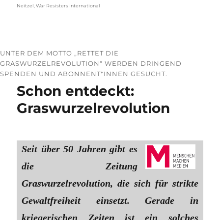
Neitzel
,
War Resisters International
UNTER DEM MOTTO „RETTET DIE
GRASWURZELREVOLUTION“ WERDEN DRINGEND
SPENDEN UND ABONNENT*INNEN GESUCHT.
Schon entdeckt:
Graswurzelrevolution
Seit über 50 Jahren gibt es
die Zeitung
Graswurzelrevolution, die sich für strikte
Gewaltfreiheit einsetzt. Gerade in
kriegerischen Zeiten ist ein solches