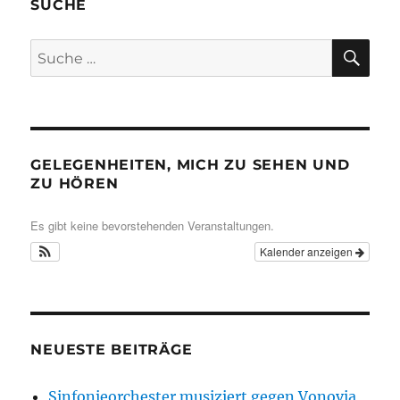
SUCHE
SU
Suche
nach:
GELEGENHEITEN, MICH ZU SEHEN UND
ZU HÖREN
Es gibt keine bevorstehenden Veranstaltungen.
Kalender anzeigen
NEUESTE BEITRÄGE
Sinfonieorchester musiziert gegen Vonovia