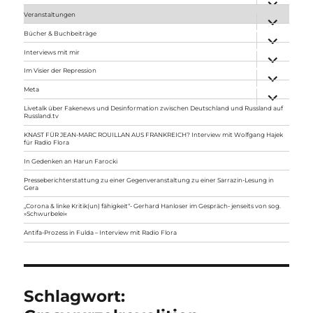
anzeigen
Veranstaltungen
Unterme
anzeigen
Bücher & Buchbeiträge
Unterme
anzeigen
Interviews mit mir
Unterme
anzeigen
Im Visier der Repression
Unterme
anzeigen
Meta
Unterme
anzeigen
Livetalk über Fakenews und Desinformation zwischen Deutschland und Russland auf
Russland.tv
KNAST FÜR JEAN-MARC ROUILLAN AUS FRANKREICH? Interview mit Wolfgang Hajek
für Radio Flora
In Gedenken an Harun Farocki
Presseberichterstattung zu einer Gegenveranstaltung zu einer Sarrazin-Lesung in
Gera
„Corona & linke Kritik(un) fähigkeit“- Gerhard Hanloser im Gespräch- jenseits von sog.
»Schwurbelei«
Antifa-Prozess in Fulda – Interview mit Radio Flora
Schlagwort: