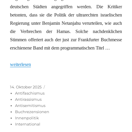
deutschen Städten angegriffen werden. Die Kritiker
betonten, dass sie die Politik der ultrarechten israelischen
Regierung unter Benjamin Netanjahu verurteilen, wie auch
die Verbrechen der Hamas. Solche nachdenklichen
Stimmen offeriert auch der just zur Frankfurter Buchmesse
erschienene Band mit dem programmatischen Titel …
„»Wir müssen keine Feinde sein«“
weiterlesen
Veröffentlicht
Kategorien
14. Oktober 2025
am
Antifaschismus
Antirassismus
Antisemitismus
Buchrezensionen
Innenpolitik
International