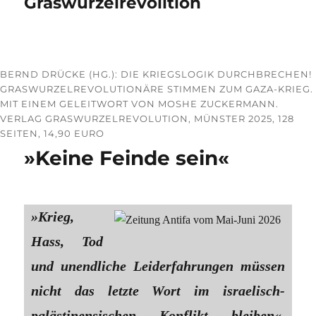
Graswurzelrevolition
BERND DRÜCKE (HG.): DIE KRIEGSLOGIK DURCHBRECHEN!
GRASWURZELREVOLUTIONÄRE STIMMEN ZUM GAZA-KRIEG.
MIT EINEM GELEITWORT VON MOSHE ZUCKERMANN.
VERLAG GRASWURZELREVOLUTION, MÜNSTER 2025, 128
SEITEN, 14,90 EURO
»Keine Feinde sein«
»Krieg,
Hass, Tod
und unendliche Leiderfahrungen müssen
nicht das letzte Wort im israelisch-
palästinensischen Konflikt bleiben«,