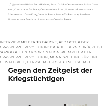
Schlagwörter
SW
:
Ahmed Helou
,
Bernd Drücke
,
Bernd Drücke Graswurzelrevolution
,
Chen
Alon
,
Combatants for Peace
,
Graswurzelrevolition
,
Graswurzelrevolutionäre
Stimmen zum Gaza-Krieg
,
Jews for Peace
,
Moshe Zuckermann
,
Swetlana
Nowoshenowa
,
Swetlana Nowoshenowa Jews for Peace
INTERVIEW MIT BERND DRÜCKE, REDAKTEUR DER
GRASWURZELREVOLUTION: DR. PHIL. BERND DRÜCKE IST
SOZIOLOGE UND KOORDINATIONSREDAKTEUR DER
GRASWURZELREVOLUTION, MONATSZEITUNG FÜR EINE
GEWALTFREIE, HERRSCHAFTSLOSE GESELLSCHAFT.
Gegen den Zeitgeist der
Kriegstüchtigen