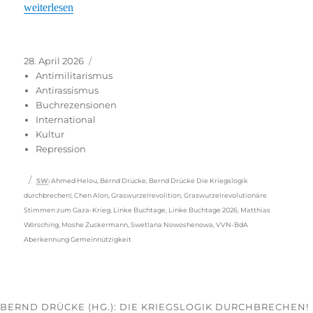
„»Keine Feinde sein«“
weiterlesen
Veröffentlicht
Kategorien
28. April 2026
am
Antimilitarismus
Antirassismus
Buchrezensionen
International
Kultur
Repression
Schlagwörter
SW
:
Ahmed Helou
,
Bernd Drücke
,
Bernd Drücke Die Kriegslogik
durchbrechen!
,
Chen Alon
,
Graswurzelrevolition
,
Graswurzelrevolutionäre
Stimmen zum Gaza-Krieg
,
Linke Buchtage
,
Linke Buchtage 2026
,
Matthias
Wörsching
,
Moshe Zuckermann
,
Swetlana Nowoshenowa
,
VVN-BdA
Aberkennung Gemeinnützigkeit
BERND DRÜCKE (HG.): DIE KRIEGSLOGIK DURCHBRECHEN!