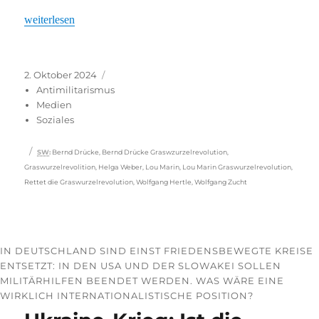
„Schon entdeckt: Graswurzelrevolution“
weiterlesen
Veröffentlicht
Kategorien
2. Oktober 2024
am
Antimilitarismus
Medien
Soziales
Schlagwörter
SW
:
Bernd Drücke
,
Bernd Drücke Graswzurzelrevolution
,
Graswurzelrevolition
,
Helga Weber
,
Lou Marin
,
Lou Marin Graswurzelrevolution
,
Rettet die Graswurzelrevolution
,
Wolfgang Hertle
,
Wolfgang Zucht
IN DEUTSCHLAND SIND EINST FRIEDENSBEWEGTE KREISE
ENTSETZT: IN DEN USA UND DER SLOWAKEI SOLLEN
MILITÄRHILFEN BEENDET WERDEN. WAS WÄRE EINE
WIRKLICH INTERNATIONALISTISCHE POSITION?