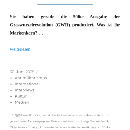
Sie haben gerade die 500te Ausgabe der
Graswurzelrevolution (GWR) produziert. Was ist ihr
Markenkern?
…
„Gegen den Zeitgeist der Kriegstüchtigen“
weiterlesen
Veröffentlicht
Kategorien
30. Juni 2025
am
Antimilitarismus
International
Interviews
Kultur
Medien
Schlagwörter
SW
:
Bernd Drücke
,
Bernd Drücke Graswzurzelrevolution
,
Föderation
gewaltfreier Aktionsgruppen
,
Graswurzelrevolition
,
Helga Weber-Zucht
,
Objectwarcampaign
,
Provisorischer anarchistischer Antikriegsrat
,
Sönke