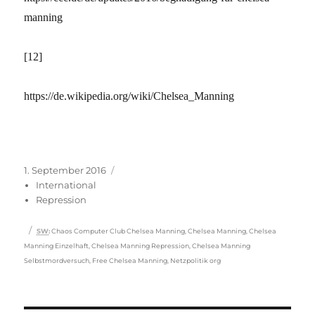
manning
[12]
https://de.wikipedia.org/wiki/Chelsea_Manning
Veröffentlicht
Kategorien
1. September 2016
am
International
Repression
Schlagwörter
SW
:
Chaos Computer Club Chelsea Manning
,
Chelsea Manning
,
Chelsea
Manning Einzelhaft
,
Chelsea Manning Repression
,
Chelsea Manning
Selbstmordversuch
,
Free Chelsea Manning
,
Netzpolitik org