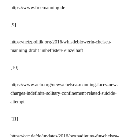
https://www.freemanning.de
[9]
https://netzpolitik.org/2016/whistleblowerin-chelsea-
manning-droht-unbefristete-einzelhaft
[10]
https://www.aclu.org/news/chelsea-manning-faces-new-
charges-indefinite-solitary-confinement-related-suicide-
attempt
[11]
https://ccc.de/de/updates/2016/begnadigung-fur-chelsea-