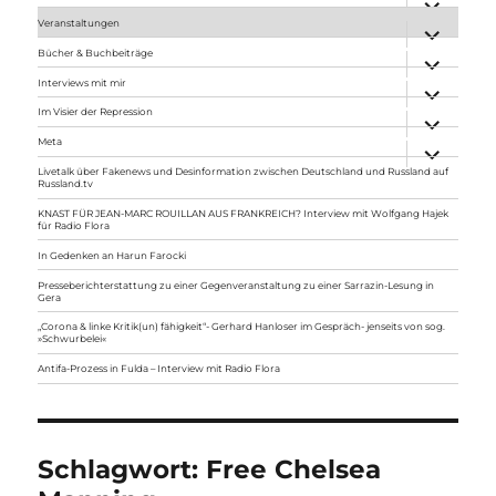
anzeigen
Veranstaltungen
Unterme
anzeigen
Bücher & Buchbeiträge
Unterme
anzeigen
Interviews mit mir
Unterme
anzeigen
Im Visier der Repression
Unterme
anzeigen
Meta
Unterme
anzeigen
Livetalk über Fakenews und Desinformation zwischen Deutschland und Russland auf
Russland.tv
KNAST FÜR JEAN-MARC ROUILLAN AUS FRANKREICH? Interview mit Wolfgang Hajek
für Radio Flora
In Gedenken an Harun Farocki
Presseberichterstattung zu einer Gegenveranstaltung zu einer Sarrazin-Lesung in
Gera
„Corona & linke Kritik(un) fähigkeit“- Gerhard Hanloser im Gespräch- jenseits von sog.
»Schwurbelei«
Antifa-Prozess in Fulda – Interview mit Radio Flora
Schlagwort:
Free Chelsea