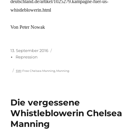
deutschland.de/artikel/1025279.kampagne-fuer-us-
whistleblowerin.html
Von Peter Nowak
Veröffentlicht
Kategorien
13. September 2016
am
Repression
Schlagwörter
SW
:
Free Chelsea Manning
,
Manning
Die vergessene
Whistleblowerin Chelsea
Manning