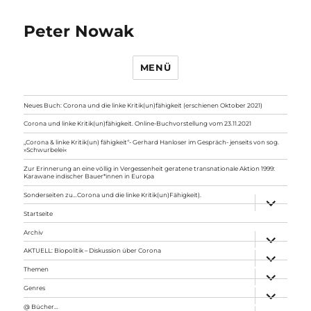
Peter Nowak
MENÜ
Neues Buch: Corona und die linke Kritik(un)fähigkeit (erschienen Oktober 2021)
Corona und linke Kritik(un)fähigkeit. Online-Buchvorstellung vom 23.11.2021
„Corona & linke Kritik(un) fähigkeit“- Gerhard Hanloser im Gespräch- jenseits von sog.
»Schwurbelei«
Zur Erinnerung an eine völlig in Vergessenheit geratene transnationale Aktion 1999:
Karawane indischer Bauer*innen in Europa
Sonderseiten zu…Corona und die linke Kritik(un)Fähigkeit).
Unterme
anzeigen
Startseite
Archiv
Unterme
anzeigen
AKTUELL: Biopolitik – Diskussion über Corona
Unterme
anzeigen
Themen
Unterme
anzeigen
Genres
Unterme
anzeigen
@ Bücher…
Unterme