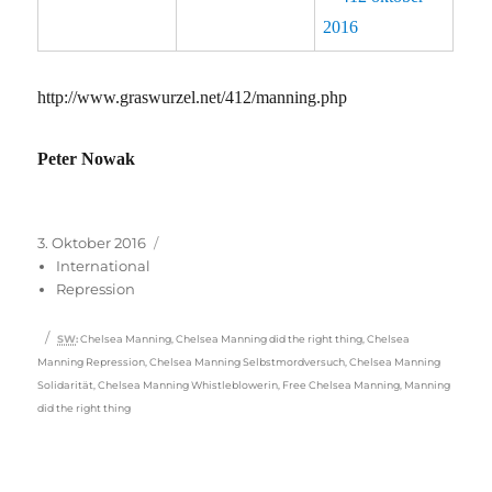
http://www.graswurzel.net/412/manning.php
Peter Nowak
Veröffentlicht
Kategorien
3. Oktober 2016
am
International
Repression
Schlagwörter
SW
:
Chelsea Manning
,
Chelsea Manning did the right thing
,
Chelsea
Manning Repression
,
Chelsea Manning Selbstmordversuch
,
Chelsea Manning
Solidarität
,
Chelsea Manning Whistleblowerin
,
Free Chelsea Manning
,
Manning
did the right thing