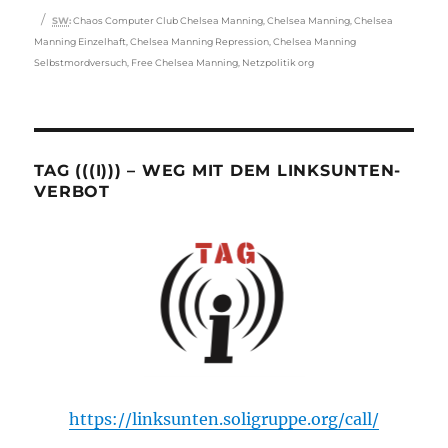
Schlagwörter
SW
:
Chaos Computer Club Chelsea Manning
,
Chelsea Manning
,
Chelsea
Manning Einzelhaft
,
Chelsea Manning Repression
,
Chelsea Manning
Selbstmordversuch
,
Free Chelsea Manning
,
Netzpolitik org
TAG (((I))) – WEG MIT DEM LINKSUNTEN-
VERBOT
https://linksunten.soligruppe.org/call/