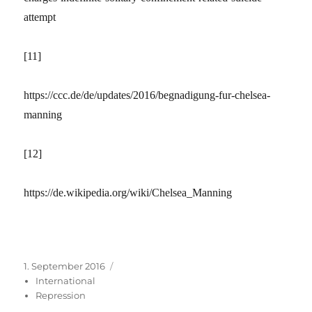
attempt
[11]
https://ccc.de/de/updates/2016/begnadigung-fur-chelsea-
manning
[12]
https://de.wikipedia.org/wiki/Chelsea_Manning
Veröffentlicht
Kategorien
1. September 2016
am
International
Repression