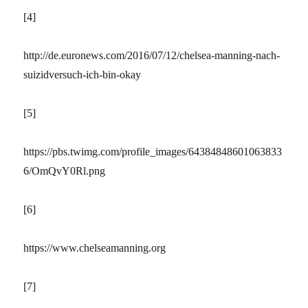
[4]
http://de.euronews.com/2016/07/12/chelsea-manning-nach-
suizidversuch-ich-bin-okay
[5]
https://pbs.twimg.com/profile_images/64384848601063833
6/OmQvY0Rl.png
[6]
https://www.chelseamanning.org
[7]