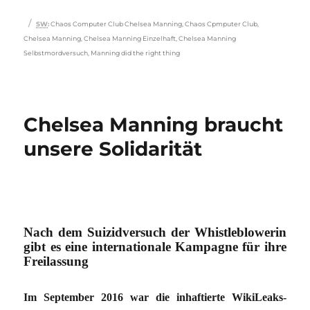
Schlagwörter
SW
:
Chaos Computer Club Chelsea Manning
,
Chaos Cpmputer Club
,
Chelsea Manning
,
Chelsea Manning Einzelhaft
,
Chelsea Manning
Selbstmordversuch
,
Manning did the right thing
Chelsea Manning braucht
unsere Solidarität
Nach dem Suizidversuch der Whistleblowerin
gibt es eine internationale Kampagne für ihre
Freilassung
Im September 2016 war die inhaftierte WikiLeaks-