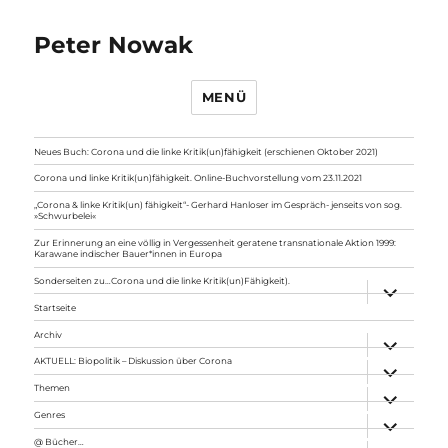
Peter Nowak
MENÜ
Neues Buch: Corona und die linke Kritik(un)fähigkeit (erschienen Oktober 2021)
Corona und linke Kritik(un)fähigkeit. Online-Buchvorstellung vom 23.11.2021
„Corona & linke Kritik(un) fähigkeit“- Gerhard Hanloser im Gespräch- jenseits von sog.
»Schwurbelei«
Zur Erinnerung an eine völlig in Vergessenheit geratene transnationale Aktion 1999:
Karawane indischer Bauer*innen in Europa
Sonderseiten zu…Corona und die linke Kritik(un)Fähigkeit).
Unterme
anzeigen
Startseite
Archiv
Unterme
anzeigen
AKTUELL: Biopolitik – Diskussion über Corona
Unterme
anzeigen
Themen
Unterme
anzeigen
Genres
Unterme
anzeigen
@ Bücher…
Unterme