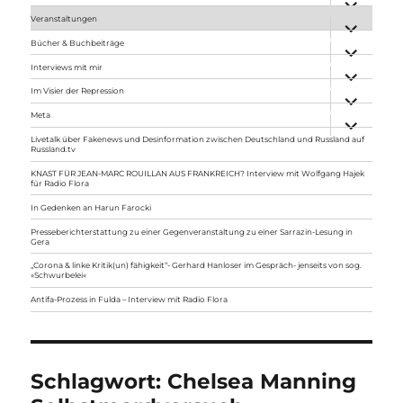
anzeigen
Veranstaltungen
Unterme
anzeigen
Bücher & Buchbeiträge
Unterme
anzeigen
Interviews mit mir
Unterme
anzeigen
Im Visier der Repression
Unterme
anzeigen
Meta
Unterme
anzeigen
Livetalk über Fakenews und Desinformation zwischen Deutschland und Russland auf
Russland.tv
KNAST FÜR JEAN-MARC ROUILLAN AUS FRANKREICH? Interview mit Wolfgang Hajek
für Radio Flora
In Gedenken an Harun Farocki
Presseberichterstattung zu einer Gegenveranstaltung zu einer Sarrazin-Lesung in
Gera
„Corona & linke Kritik(un) fähigkeit“- Gerhard Hanloser im Gespräch- jenseits von sog.
»Schwurbelei«
Antifa-Prozess in Fulda – Interview mit Radio Flora
Schlagwort:
Chelsea Manning