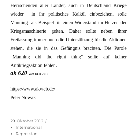
Herrschenden aller Länder, auch in Deutschland Kriege
wieder in ihr politisches Kalkül einbeziehen, solle
Manning als Beispiel für einen Widerstand im Herzen der
Kriegsmaschinerie gelten. Daher sollte neben ihrer
Freilassung immer auch die Unterstützung für die Aktionen
stehen, die sie in das Gefängnis brachten. Die Parole
„Manning did the right thing“ sollte auf keiner
Antikriegsaktion fehlen.
ak 620
vom 18.10.2016
https://www.akweb.de/
Peter Nowak
Veröffentlicht
Kategorien
29. Oktober 2016
am
International
Repression