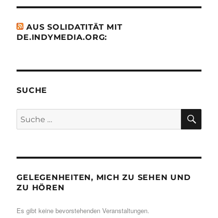
AUS SOLIDATITÄT MIT
DE.INDYMEDIA.ORG:
SUCHE
SU
Suche
nach:
GELEGENHEITEN, MICH ZU SEHEN UND
ZU HÖREN
Es gibt keine bevorstehenden Veranstaltungen.