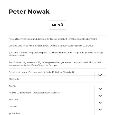
Peter Nowak
MENÜ
Neues Buch: Corona und die linke Kritik(un)fähigkeit (erschienen Oktober 2021)
Corona und linke Kritik(un)fähigkeit. Online-Buchvorstellung vom 23.11.2021
„Corona & linke Kritik(un) fähigkeit“- Gerhard Hanloser im Gespräch- jenseits von sog.
»Schwurbelei«
Zur Erinnerung an eine völlig in Vergessenheit geratene transnationale Aktion 1999:
Karawane indischer Bauer*innen in Europa
Sonderseiten zu…Corona und die linke Kritik(un)Fähigkeit).
Unterme
anzeigen
Startseite
Archiv
Unterme
anzeigen
AKTUELL: Biopolitik – Diskussion über Corona
Unterme
anzeigen
Themen
Unterme
anzeigen
Genres
Unterme
anzeigen
@ Bücher…
Unterme