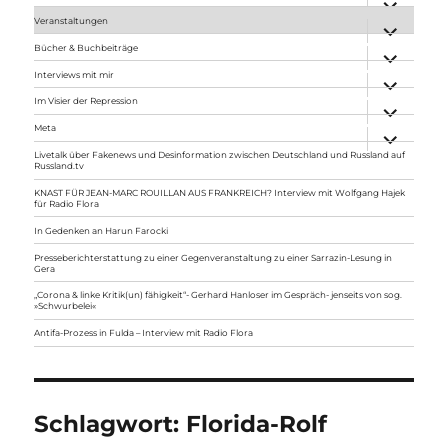
anzeigen
Veranstaltungen
Unterme
anzeigen
Bücher & Buchbeiträge
Unterme
anzeigen
Interviews mit mir
Unterme
anzeigen
Im Visier der Repression
Unterme
anzeigen
Meta
Unterme
anzeigen
Livetalk über Fakenews und Desinformation zwischen Deutschland und Russland auf
Russland.tv
KNAST FÜR JEAN-MARC ROUILLAN AUS FRANKREICH? Interview mit Wolfgang Hajek
für Radio Flora
In Gedenken an Harun Farocki
Presseberichterstattung zu einer Gegenveranstaltung zu einer Sarrazin-Lesung in
Gera
„Corona & linke Kritik(un) fähigkeit“- Gerhard Hanloser im Gespräch- jenseits von sog.
»Schwurbelei«
Antifa-Prozess in Fulda – Interview mit Radio Flora
Schlagwort:
Florida-Rolf