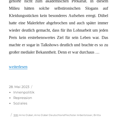
gehörte nicht zum akademischen Prekariat. In diesem
Milieu hätten solche selbstironischen Slogans auf
Kleidungsstücken kein besonderes Aufsehen erregt. Dübel
hatte eine Malerlehre abgebrochen und auch später immer
wieder deutlich gemacht, dass für ihn Lohnarbeit um jeden
Preis kein erstrebenswertes Ziel für sein Leben war. Das
machte er sogar in Talkshows deutlich und brachte es so zu
großer medialer Bekanntheit. Denn er war durchaus …
„Arno Dübel: Warum „Deutschlands frechster Arbeitsloser“ für m
weiterlesen
Veröffentlicht
Kategorien
28. Mai 2023
am
Innenpolitik
Repression
Soziales
Schlagwörter
SW
:
Arno Dübel
,
Arno Dübel Deutschland frechster Arbeitsloser
,
Britta