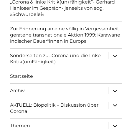
„Corona & linke Kritik(un) fähigkeit“- Gerhard
Hanloser im Gespräch- jenseits von sog.
»Schwurbelei«
Zur Erinnerung an eine völlig in Vergessenheit
geratene transnationale Aktion 1999: Karawane
indischer Bauer*innen in Europa
Unterme
Sonderseiten zu…Corona und die linke
anzeigen
Kritik(un)Fähigkeit).
Startseite
Unterme
Archiv
anzeigen
Unterme
AKTUELL: Biopolitik – Diskussion über
anzeigen
Corona
Unterme
Themen
anzeigen