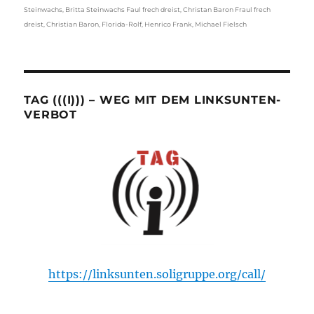
Steinwachs
,
Britta Steinwachs Faul frech dreist
,
Christan Baron Fraul frech
dreist
,
Christian Baron
,
Florida-Rolf
,
Henrico Frank
,
Michael Fielsch
TAG (((I))) – WEG MIT DEM LINKSUNTEN-
VERBOT
https://linksunten.soligruppe.org/call/