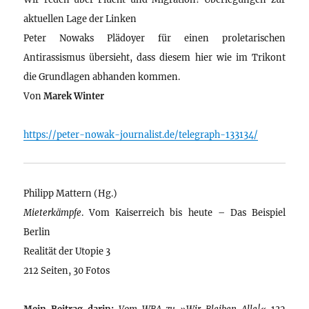
aktuellen Lage der Linken
Peter Nowaks Plädoyer für einen proletarischen
Antirassismus übersieht, dass diesem hier wie im Trikont
die Grundlagen abhanden kommen.
Von
Marek Winter
https://peter-nowak-journalist.de/telegraph-133134/
Philipp Mattern (Hg.)
Mieterkämpfe
. Vom Kaiserreich bis heute – Das Beispiel
Berlin
Realität der Utopie 3
212 Seiten, 30 Fotos
Mein Beitrag darin:
Vom WBA zu »Wir Bleiben Alle!«
132