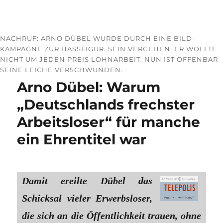
NACHRUF: ARNO DÜBEL WURDE DURCH EINE BILD-
KAMPAGNE ZUR HASSFIGUR. SEIN VERGEHEN: ER WOLLTE
NICHT UM JEDEN PREIS LOHNARBEIT. NUN IST OFFENBAR
SEINE LEICHE VERSCHWUNDEN.
Arno Dübel: Warum
„Deutschlands frechster
Arbeitsloser“ für manche
ein Ehrentitel war
Damit ereilte Dübel das
Schicksal vieler Erwerbsloser,
die sich an die Öffentlichkeit trauen, ohne