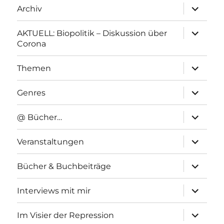
Unterme
Archiv
anzeigen
Unterme
AKTUELL: Biopolitik – Diskussion über
anzeigen
Corona
Unterme
Themen
anzeigen
Unterme
Genres
anzeigen
Unterme
@ Bücher…
anzeigen
Unterme
Veranstaltungen
anzeigen
Unterme
Bücher & Buchbeiträge
anzeigen
Unterme
Interviews mit mir
anzeigen
Unterme
Im Visier der Repression
anzeigen