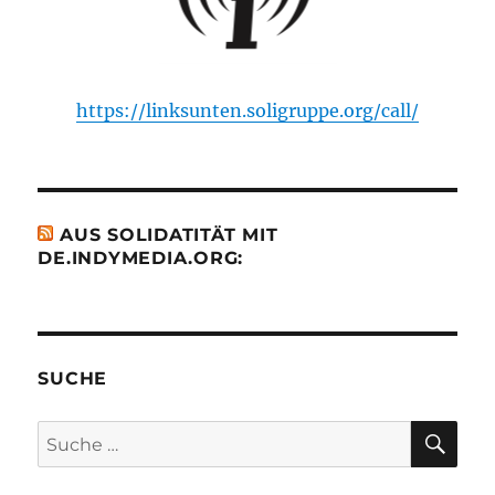
https://linksunten.soligruppe.org/call/
AUS SOLIDATITÄT MIT
DE.INDYMEDIA.ORG:
SUCHE
SU
Suche
nach: