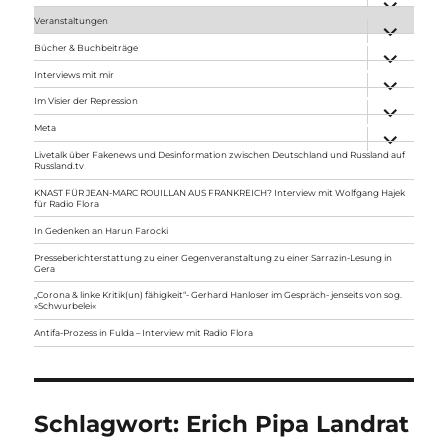
anzeigen
Veranstaltungen
Unterme
anzeigen
Bücher & Buchbeiträge
Unterme
anzeigen
Interviews mit mir
Unterme
anzeigen
Im Visier der Repression
Unterme
anzeigen
Meta
Unterme
anzeigen
Livetalk über Fakenews und Desinformation zwischen Deutschland und Russland auf
Russland.tv
KNAST FÜR JEAN-MARC ROUILLAN AUS FRANKREICH? Interview mit Wolfgang Hajek
für Radio Flora
In Gedenken an Harun Farocki
Presseberichterstattung zu einer Gegenveranstaltung zu einer Sarrazin-Lesung in
Gera
„Corona & linke Kritik(un) fähigkeit“- Gerhard Hanloser im Gespräch- jenseits von sog.
»Schwurbelei«
Antifa-Prozess in Fulda – Interview mit Radio Flora
Schlagwort:
Erich Pipa Landrat