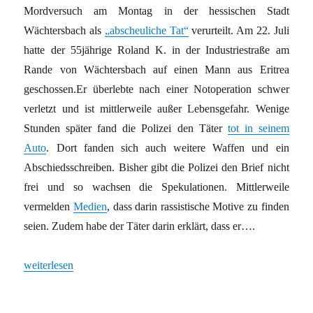
Mordversuch am Montag in der hessischen Stadt
Wächtersbach als
„abscheuliche Tat“
verurteilt. Am 22. Juli
hatte der 55jährige Roland K. in der Industriestraße am
Rande von Wächtersbach auf einen Mann aus Eritrea
geschossen.Er überlebte nach einer Notoperation schwer
verletzt und ist mittlerweile außer Lebensgefahr. Wenige
Stunden später fand die Polizei den Täter
tot in seinem
Auto
. Dort fanden sich auch weitere Waffen und ein
Abschiedsschreiben. Bisher gibt die Polizei den Brief nicht
frei und so wachsen die Spekulationen. Mittlerweile
vermelden
Medien
, dass darin rassistische Motive zu finden
seien. Zudem habe der Täter darin erklärt, dass er….
„War der Rechtsterrorist Brevik das Vorbild?“
weiterlesen