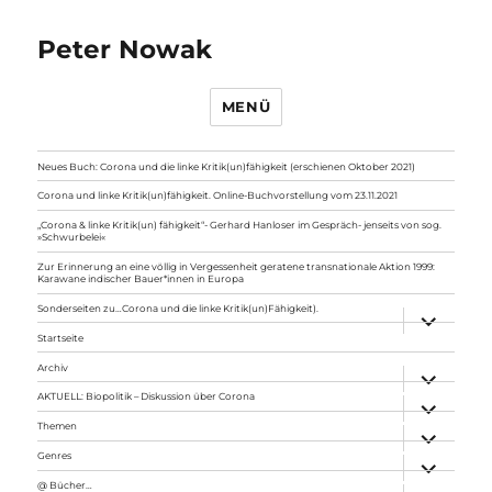
Peter Nowak
MENÜ
Neues Buch: Corona und die linke Kritik(un)fähigkeit (erschienen Oktober 2021)
Corona und linke Kritik(un)fähigkeit. Online-Buchvorstellung vom 23.11.2021
„Corona & linke Kritik(un) fähigkeit“- Gerhard Hanloser im Gespräch- jenseits von sog.
»Schwurbelei«
Zur Erinnerung an eine völlig in Vergessenheit geratene transnationale Aktion 1999:
Karawane indischer Bauer*innen in Europa
Sonderseiten zu…Corona und die linke Kritik(un)Fähigkeit).
Unterme
anzeigen
Startseite
Archiv
Unterme
anzeigen
AKTUELL: Biopolitik – Diskussion über Corona
Unterme
anzeigen
Themen
Unterme
anzeigen
Genres
Unterme
anzeigen
@ Bücher…
Unterme