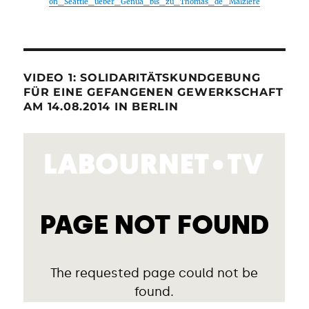
on_Seattle_ueber_Genua_bis_zu_Thomas_de_Maiziere
VIDEO 1: SOLIDARITÄTSKUNDGEBUNG
FÜR EINE GEFANGENEN GEWERKSCHAFT
AM 14.08.2014 IN BERLIN