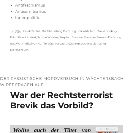
am
Antifaschismus
Antisemitismus
Innenpolitik
Schlagwörter
SW
:
Brevik 22. Juli
,
Buchhandlung Dichtung und Wahrheit
,
David Sonboly
,
Erich Pipa Landrat
,
Janine Wissler
,
Stephan Siemon
,
Stephan Siemon Dichtung
und Wahrheit
,
Sven Kahlin Wächterbach
,
Wächtersbach rassistischer
Mordversuch
DER RASSISTISCHE MORDVERSUCH IN WÄCHTERSBACH
WIRFT FRAGEN AUF
War der Rechtsterrorist
Brevik das Vorbild?
Wollte auch der Täter von