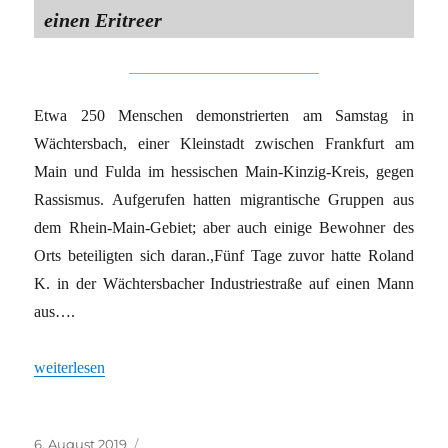
einen Eritreer
Etwa 250 Menschen demonstrierten am Samstag in
Wächtersbach, einer Kleinstadt zwischen Frankfurt am
Main und Fulda im hessischen Main-Kinzig-Kreis, gegen
Rassismus. Aufgerufen hatten migrantische Gruppen aus
dem Rhein-Main-Gebiet; aber auch einige Bewohner des
Orts beteiligten sich daran.,Fünf Tage zuvor hatte Roland
K. in der Wächtersbacher Industriestraße auf einen Mann
aus….
„Wenn niemand die Rassisten stoppt“
weiterlesen
Veröffentlicht
Kategorien
6. August 2019