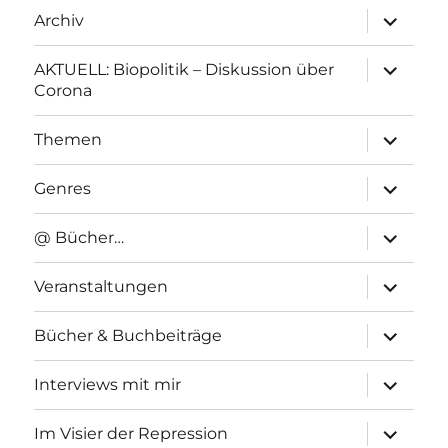
Unterme
Archiv
anzeigen
Unterme
AKTUELL: Biopolitik – Diskussion über
anzeigen
Corona
Unterme
Themen
anzeigen
Unterme
Genres
anzeigen
Unterme
@ Bücher…
anzeigen
Unterme
Veranstaltungen
anzeigen
Unterme
Bücher & Buchbeiträge
anzeigen
Unterme
Interviews mit mir
anzeigen
Unterme
Im Visier der Repression
anzeigen