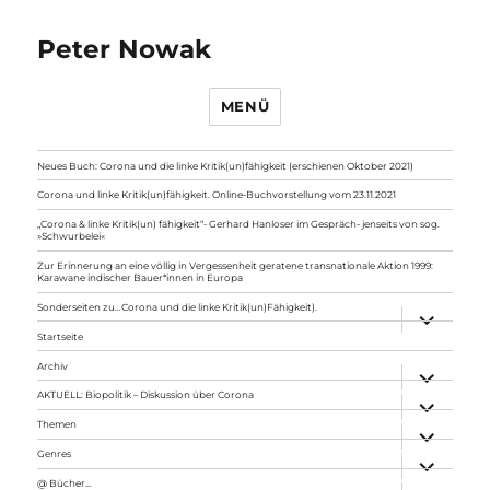
Peter Nowak
MENÜ
Neues Buch: Corona und die linke Kritik(un)fähigkeit (erschienen Oktober 2021)
Corona und linke Kritik(un)fähigkeit. Online-Buchvorstellung vom 23.11.2021
„Corona & linke Kritik(un) fähigkeit“- Gerhard Hanloser im Gespräch- jenseits von sog.
»Schwurbelei«
Zur Erinnerung an eine völlig in Vergessenheit geratene transnationale Aktion 1999:
Karawane indischer Bauer*innen in Europa
Sonderseiten zu…Corona und die linke Kritik(un)Fähigkeit).
Unterme
anzeigen
Startseite
Archiv
Unterme
anzeigen
AKTUELL: Biopolitik – Diskussion über Corona
Unterme
anzeigen
Themen
Unterme
anzeigen
Genres
Unterme
anzeigen
@ Bücher…
Unterme