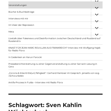
anzeigen
Veranstaltungen
Unterme
anzeigen
Bücher & Buchbeiträge
Unterme
anzeigen
Interviews mit mir
Unterme
anzeigen
Im Visier der Repression
Unterme
anzeigen
Meta
Unterme
anzeigen
Livetalk über Fakenews und Desinformation zwischen Deutschland und Russland auf
Russland.tv
KNAST FÜR JEAN-MARC ROUILLAN AUS FRANKREICH? Interview mit Wolfgang Hajek
für Radio Flora
In Gedenken an Harun Farocki
Presseberichterstattung zu einer Gegenveranstaltung zu einer Sarrazin-Lesung in
Gera
„Corona & linke Kritik(un) fähigkeit“- Gerhard Hanloser im Gespräch- jenseits von sog.
»Schwurbelei«
Antifa-Prozess in Fulda – Interview mit Radio Flora
Schlagwort:
Sven Kahlin