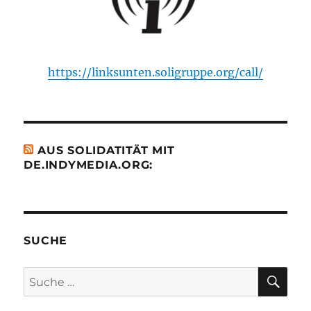
https://linksunten.soligruppe.org/call/
AUS SOLIDATITÄT MIT
DE.INDYMEDIA.ORG:
SUCHE
SU
Suche
nach: