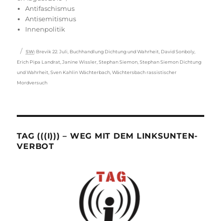
am
Antifaschismus
Antisemitismus
Innenpolitik
Schlagwörter
SW
:
Brevik 22. Juli
,
Buchhandlung Dichtung und Wahrheit
,
David Sonboly
,
Erich Pipa Landrat
,
Janine Wissler
,
Stephan Siemon
,
Stephan Siemon Dichtung
und Wahrheit
,
Sven Kahlin Wächterbach
,
Wächtersbach rassistischer
Mordversuch
TAG (((I))) – WEG MIT DEM LINKSUNTEN-
VERBOT