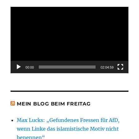
Video-
Player
00:00
02:04:59
MEIN BLOG BEIM FREITAG
Max Lucks: „Gefundenes Fressen für AfD,
wenn Linke das islamistische Motiv nicht
benennen“