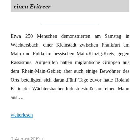
einen Eritreer
Etwa 250 Menschen demonstrierten am Samstag in
Wächtersbach, einer Kleinstadt zwischen Frankfurt am
Main und Fulda im hessischen Main-Kinzig-Kreis, gegen
Rassismus. Aufgerufen hatten migrantische Gruppen aus
dem Rhein-Main-Gebiet; aber auch einige Bewohner des
Orts beteiligten sich daran.,Fünf Tage zuvor hatte Roland
K. in der Wächtersbacher Industriestraße auf einen Mann
aus….
„Wenn niemand die Rassisten stoppt“
weiterlesen
Veröffentlicht
Kategorien
6. August 2019