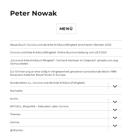
Peter Nowak
MENÜ
Neues Buch: Corona und die linke Kritik(un)fähigkeit (erschienen Oktober 2021)
Corona und linke Kritik(un)fähigkeit. Online-Buchvorstellung vom 23.11.2021
„Corona & linke Kritik(un) fähigkeit“- Gerhard Hanloser im Gespräch- jenseits von sog.
»Schwurbelei«
Zur Erinnerung an eine völlig in Vergessenheit geratene transnationale Aktion 1999:
Karawane indischer Bauer*innen in Europa
Sonderseiten zu…Corona und die linke Kritik(un)Fähigkeit).
Unterme
anzeigen
Startseite
Archiv
Unterme
anzeigen
AKTUELL: Biopolitik – Diskussion über Corona
Unterme
anzeigen
Themen
Unterme
anzeigen
Genres
Unterme
anzeigen
@ Bücher…
Unterme