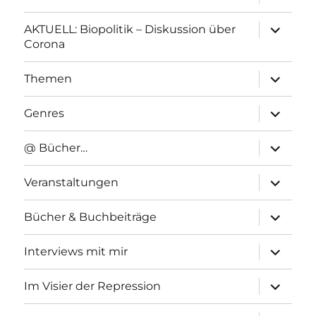
anzeigen
Unterme
AKTUELL: Biopolitik – Diskussion über
anzeigen
Corona
Unterme
Themen
anzeigen
Unterme
Genres
anzeigen
Unterme
@ Bücher…
anzeigen
Unterme
Veranstaltungen
anzeigen
Unterme
Bücher & Buchbeiträge
anzeigen
Unterme
Interviews mit mir
anzeigen
Unterme
Im Visier der Repression
anzeigen