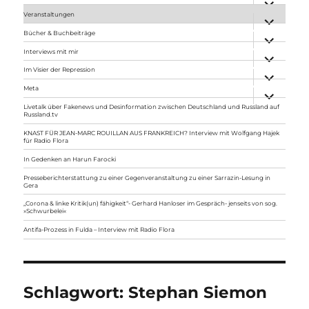
anzeigen
Veranstaltungen
Unterme
anzeigen
Bücher & Buchbeiträge
Unterme
anzeigen
Interviews mit mir
Unterme
anzeigen
Im Visier der Repression
Unterme
anzeigen
Meta
Unterme
anzeigen
Livetalk über Fakenews und Desinformation zwischen Deutschland und Russland auf
Russland.tv
KNAST FÜR JEAN-MARC ROUILLAN AUS FRANKREICH? Interview mit Wolfgang Hajek
für Radio Flora
In Gedenken an Harun Farocki
Presseberichterstattung zu einer Gegenveranstaltung zu einer Sarrazin-Lesung in
Gera
„Corona & linke Kritik(un) fähigkeit“- Gerhard Hanloser im Gespräch- jenseits von sog.
»Schwurbelei«
Antifa-Prozess in Fulda – Interview mit Radio Flora
Schlagwort:
Stephan Siemon