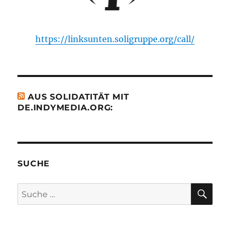
https://linksunten.soligruppe.org/call/
AUS SOLIDATITÄT MIT
DE.INDYMEDIA.ORG:
SUCHE
SU
Suche
nach: