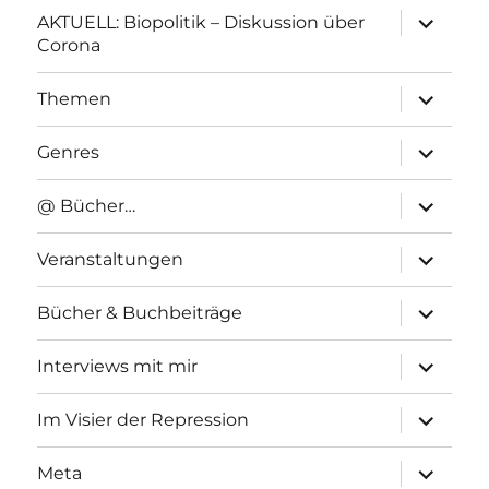
Unterme
AKTUELL: Biopolitik – Diskussion über
anzeigen
Corona
Unterme
Themen
anzeigen
Unterme
Genres
anzeigen
Unterme
@ Bücher…
anzeigen
Unterme
Veranstaltungen
anzeigen
Unterme
Bücher & Buchbeiträge
anzeigen
Unterme
Interviews mit mir
anzeigen
Unterme
Im Visier der Repression
anzeigen
Unterme
Meta
anzeigen