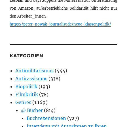
Lesbian und Gays Support the Miners bis zur Unterstützung
von Amazon: außerbetriebliche Solidarität hilft nicht nur
den Arbeiter_innen
https://peter-nowak-journalist.de/neue-klassenpolitik/
KATEGORIEN
Antimilitarismus
(544)
Antirassismus
(338)
Biopolitik
(193)
Filmkritik
(78)
Genres
(1.169)
@ Bücher
(814)
Buchrezensionen
(727)
Interviews mit AutorInnen zu ihren