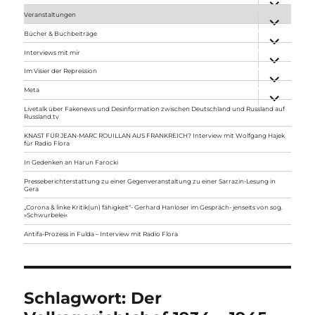
anzeigen
Veranstaltungen
Unterme
anzeigen
Bücher & Buchbeiträge
Unterme
anzeigen
Interviews mit mir
Unterme
anzeigen
Im Visier der Repression
Unterme
anzeigen
Meta
Unterme
anzeigen
Livetalk über Fakenews und Desinformation zwischen Deutschland und Russland auf
Russland.tv
KNAST FÜR JEAN-MARC ROUILLAN AUS FRANKREICH? Interview mit Wolfgang Hajek
für Radio Flora
In Gedenken an Harun Farocki
Presseberichterstattung zu einer Gegenveranstaltung zu einer Sarrazin-Lesung in
Gera
„Corona & linke Kritik(un) fähigkeit“- Gerhard Hanloser im Gespräch- jenseits von sog.
»Schwurbelei«
Antifa-Prozess in Fulda – Interview mit Radio Flora
Schlagwort:
Der