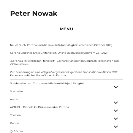
Peter Nowak
MENÜ
Neues Buch: Corona und die linke Kritik(un)fähigkeit (erschienen Oktober 2021)
Corona und linke Kritik(un)fähigkeit. Online-Buchvorstellung vom 23.11.2021
„Corona & linke Kritik(un) fähigkeit“- Gerhard Hanloser im Gespräch- jenseits von sog.
»Schwurbelei«
Zur Erinnerung an eine völlig in Vergessenheit geratene transnationale Aktion 1999:
Karawane indischer Bauer*innen in Europa
Sonderseiten zu…Corona und die linke Kritik(un)Fähigkeit).
Unterme
anzeigen
Startseite
Archiv
Unterme
anzeigen
AKTUELL: Biopolitik – Diskussion über Corona
Unterme
anzeigen
Themen
Unterme
anzeigen
Genres
Unterme
anzeigen
@ Bücher…
Unterme