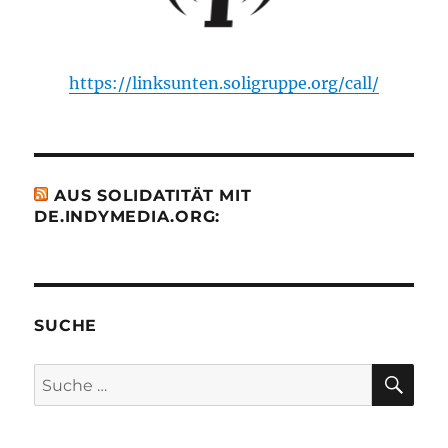
https://linksunten.soligruppe.org/call/
AUS SOLIDATITÄT MIT
DE.INDYMEDIA.ORG:
SUCHE
SU
Suche
nach: